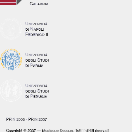
Calabria
Università
di Napoli
Federico II
Università
degli Studi
di Parma
Università
degli Studi
di Perugia
PRIN 2005 - PRIN 2007
Copyright © 2007 — Musisque Deoque. Tutti i diritti riservati