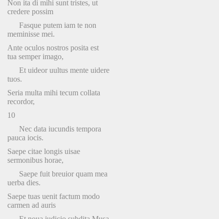
Non ita di mihi sunt tristes, ut
credere possim
Fasque putem iam te non
meminisse mei.
Ante oculos nostros posita est
tua semper imago,
Et uideor uultus mente uidere
tuos.
Seria multa mihi tecum collata
recordor,
10
Nec data iucundis tempora
pauca iocis.
Saepe citae longis uisae
sermonibus horae,
Saepe fuit breuior quam mea
uerba dies.
Saepe tuas uenit factum modo
carmen ad auris
Et noua iudicio subdita Musa