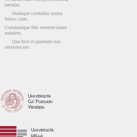
mendax
Stultaque credulitas nostra
fuisse, caue,
Constantique fide ueterem tutare
sodalem,
Qua licet et quantum non
onerosus ero.
Università
Ca’ Foscari
Venezia
Università
della