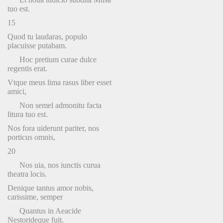
tuo est.
15
Quod tu laudaras, populo
placuisse putabam.
Hoc pretium curae dulce
regentis erat.
Vtque meus lima rasus liber esset
amici,
Non semel admonitu facta
litura tuo est.
Nos fora uiderunt pariter, nos
porticus omnis,
20
Nos uia, nos iunctis curua
theatra locis.
Denique tantus amor nobis,
carissime, semper
Quantus in Aeacide
Nestorideque fuit.