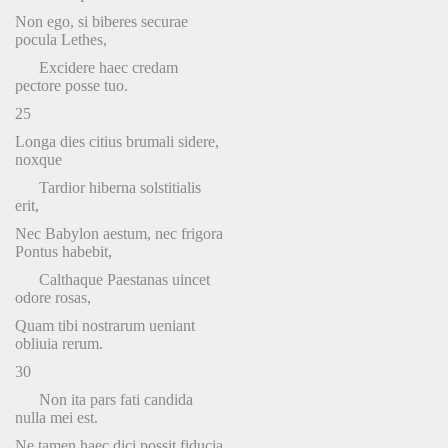
Non ego, si biberes securae
pocula Lethes,
Excidere haec credam
pectore posse tuo.
25
Longa dies citius brumali sidere,
noxque
Tardior hiberna solstitialis
erit,
Nec Babylon aestum, nec frigora
Pontus habebit,
Calthaque Paestanas uincet
odore rosas,
Quam tibi nostrarum ueniant
obliuia rerum.
30
Non ita pars fati candida
nulla mei est.
Ne tamen haec dici possit fiducia