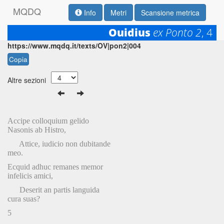
M
Q
D
Q
Info
Metri
Scansione metrica
Ouidius
ex Ponto 2
, 4
Permalink:
https://www.mqdq.it/texts/OV|pon2|004
Copia
Altre sezioni
Accipe colloquium gelido
Nasonis ab Histro,
Attice, iudicio non dubitande
meo.
Ecquid adhuc remanes memor
infelicis amici,
Deserit an partis languida
cura suas?
5