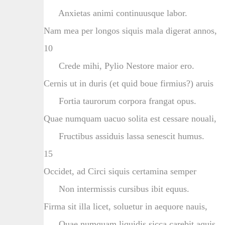
Anxietas animi continuusque labor.
Nam mea per longos siquis mala digerat annos,
10
Crede mihi, Pylio Nestore maior ero.
Cernis ut in duris (et quid boue firmius?) aruis
Fortia taurorum corpora frangat opus.
Quae numquam uacuo solita est cessare nouali,
Fructibus assiduis lassa senescit humus.
15
Occidet, ad Circi siquis certamina semper
Non intermissis cursibus ibit equus.
Firma sit illa licet, soluetur in aequore nauis,
Quae numquam liquidis sicca carebit aquis.