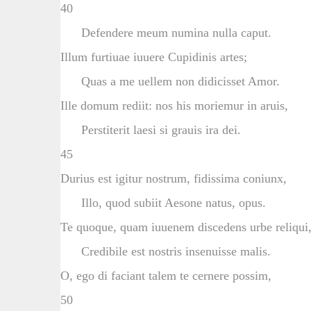
40
Defendere meum numina nulla caput.
Illum furtiuae iuuere Cupidinis artes;
Quas a me uellem non didicisset Amor.
Ille domum rediit: nos his moriemur in aruis,
Perstiterit laesi si grauis ira dei.
45
Durius est igitur nostrum, fidissima coniunx,
Illo, quod subiit Aesone natus, opus.
Te quoque, quam iuuenem discedens urbe reliqui
Credibile est nostris insenuisse malis.
O, ego di faciant talem te cernere possim,
50