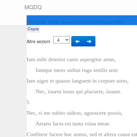
M
Q
D
Q
Permalink:
https://www.mqdq.it/texts/OV|pon1|004
Copia
Altre sezioni
Iam mihi deterior canis aspergitur aetas,
Iamque meos uultus ruga senilis arat:
Iam uigor et quasso languent in corpore uires,
Nec, iuueni lusus qui placuere, iuuant.
5
Nec, si me subito uideas, agnoscere possis,
Aetatis facta est tanta ruina meae.
Confiteor facere hoc annos, sed et altera causa est