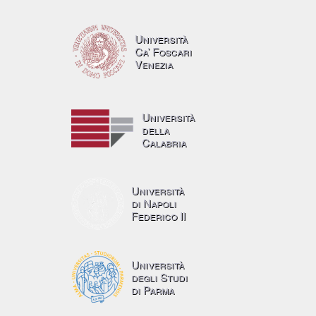
Università
Ca’ Foscari
Venezia
Università
della
Calabria
Università
di Napoli
Federico II
Università
degli Studi
di Parma