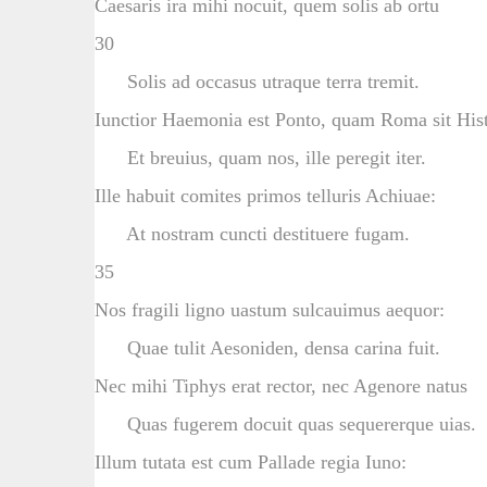
Caesaris ira mihi nocuit, quem solis ab ortu
30
Solis ad occasus utraque terra tremit.
Iunctior Haemonia est Ponto, quam Roma sit Hist
Et breuius, quam nos, ille peregit iter.
Ille habuit comites primos telluris Achiuae:
At nostram cuncti destituere fugam.
35
Nos fragili ligno uastum sulcauimus aequor:
Quae tulit Aesoniden, densa carina fuit.
Nec mihi Tiphys erat rector, nec Agenore natus
Quas fugerem docuit quas sequererque uias.
Illum tutata est cum Pallade regia Iuno: