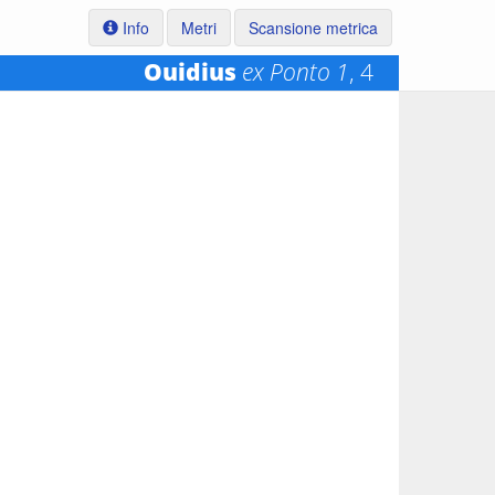
Info
Metri
Scansione metrica
Ouidius
ex Ponto 1
, 4