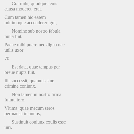
Cor mihi, quodque leuis
causa moueret, erat.
Cum tamen hic essem
minimoque accenderer igni,
Nomine sub nostro fabula
nulla fuit.
Paene mihi puero nec digna nec
utilis uxor
70
Est data, quae tempus per
breue nupta fuit.
Illi successit, quamuis sine
crimine coniunx,
Non tamen in nostro firma
futura toro.
Vltima, quae mecum seros
permansit in annos,
Sustinuit coniunx exulis esse
uiri.