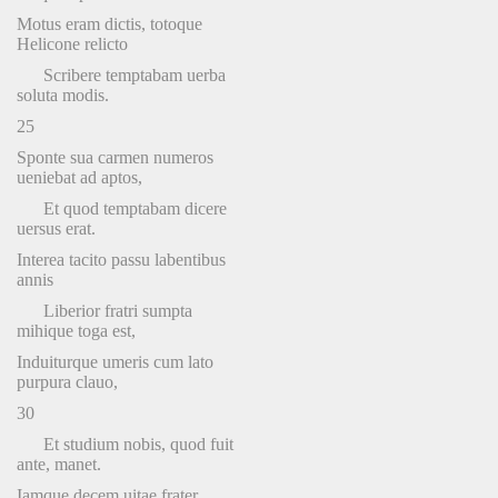
Motus eram dictis, totoque
Helicone relicto
Scribere temptabam uerba
soluta modis.
25
Sponte sua carmen numeros
ueniebat ad aptos,
Et quod temptabam dicere
uersus erat.
Interea tacito passu labentibus
annis
Liberior fratri sumpta
mihique toga est,
Induiturque umeris cum lato
purpura clauo,
30
Et studium nobis, quod fuit
ante, manet.
Iamque decem uitae frater