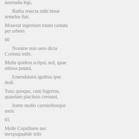
iuuenalia legi,
Barba resecta mihi bisue
semelue fuit.
Mouerat ingenium totam cantata
per urbem
60
Nomine non uero dicta
Corinna mihi.
Multa quidem scripsi, sed, quae
uitiosa putaui,
Emendaturis ignibus ipse
dedi.
Tunc quoque, cum fugerem,
quaedam placitura cremaui,
Iratus studio carminibusque
meis.
65
Molle Cupidineis nec
inexpugnabile telis