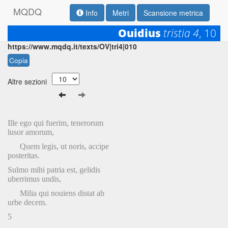
M
Q
D
Q
Info
Metri
Scansione metrica
Ouidius
tristia 4
, 10
Permalink:
https://www.mqdq.it/texts/OV|tri4|010
Copia
Altre sezioni
Ille ego qui fuerim, tenerorum
lusor amorum,
Quem legis, ut noris, accipe
posteritas.
Sulmo mihi patria est, gelidis
uberrimus undis,
Milia qui nouiens distat ab
urbe decem.
5