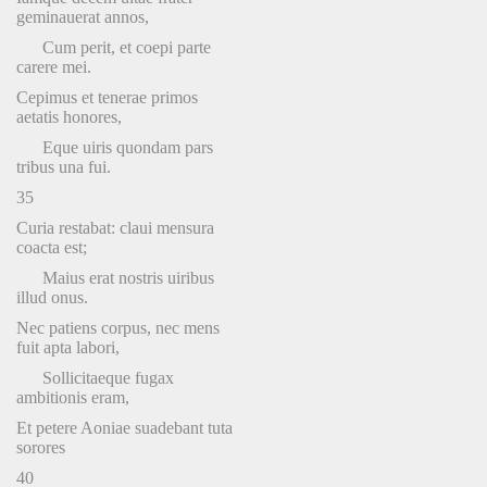
geminauerat annos,
Cum perit, et coepi parte
carere mei.
Cepimus et tenerae primos
aetatis honores,
Eque uiris quondam pars
tribus una fui.
35
Curia restabat: claui mensura
coacta est;
Maius erat nostris uiribus
illud onus.
Nec patiens corpus, nec mens
fuit apta labori,
Sollicitaeque fugax
ambitionis eram,
Et petere Aoniae suadebant tuta
sorores
40