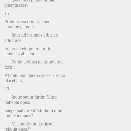
cruenta solet.
15
Protinus excolimur teneri
curaque parentis
Imus ad insignes urbis ab
arte uiros.
Frater ad eloquium uiridi
tendebat ab aeuo,
Fortia uerbosi natus ad arma
fori;
At mihi iam puero caelestia sacra
placebant,
20
Inque suum furtim Musa
trahebat opus.
Saepe pater dixit "studium quid
inutile temptas?
Maeonides nullas ipse
reliquit opes."