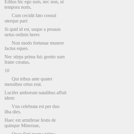
Editus hic ego sum, nec non, ut
tempora noris,
Cum cecidit fato consul
uterque pari:
Si quid id est, usque a proauis
uetus ordinis heres
Non modo fortunae munere
factus eques.
Nec stirps prima fui; genito sum
fratre creatus,
10
Qui tribus ante quater
mensibus ortus erat.
Lucifer amborum natalibus affuit
idem:
Vna celebrata est per duo
liba dies.
Haec est armiferae festis de
quinque Mineruae,
Quae fieri pugna prima