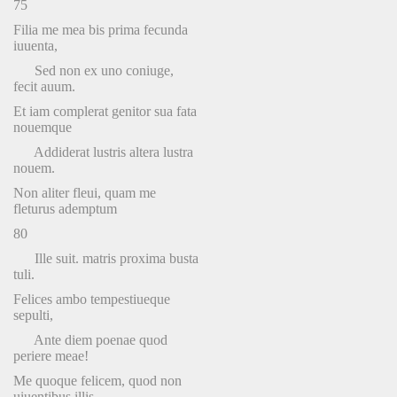
75
Filia me mea bis prima fecunda
iuuenta,
Sed non ex uno coniuge,
fecit auum.
Et iam complerat genitor sua fata
nouemque
Addiderat lustris altera lustra
nouem.
Non aliter fleui, quam me
fleturus ademptum
80
Ille suit. matris proxima busta
tuli.
Felices ambo tempestiueque
sepulti,
Ante diem poenae quod
periere meae!
Me quoque felicem, quod non
uiuentibus illis