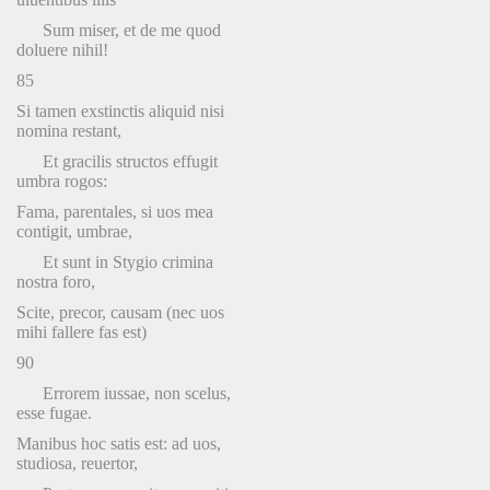
Sum miser, et de me quod
doluere nihil!
85
Si tamen exstinctis aliquid nisi
nomina restant,
Et gracilis structos effugit
umbra rogos:
Fama, parentales, si uos mea
contigit, umbrae,
Et sunt in Stygio crimina
nostra foro,
Scite, precor, causam (nec uos
mihi fallere fas est)
90
Errorem iussae, non scelus,
esse fugae.
Manibus hoc satis est: ad uos,
studiosa, reuertor,