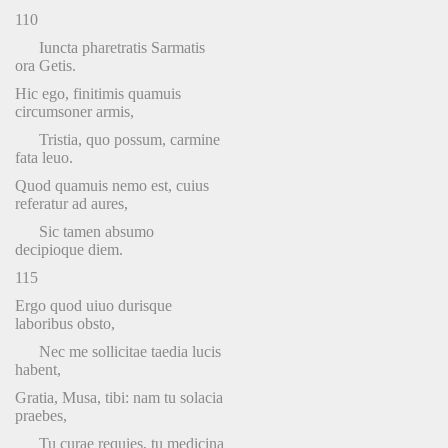
110
Iuncta pharetratis Sarmatis
ora Getis.
Hic ego, finitimis quamuis
circumsoner armis,
Tristia, quo possum, carmine
fata leuo.
Quod quamuis nemo est, cuius
referatur ad aures,
Sic tamen absumo
decipioque diem.
115
Ergo quod uiuo durisque
laboribus obsto,
Nec me sollicitae taedia lucis
habent,
Gratia, Musa, tibi: nam tu solacia
praebes,
Tu curae requies, tu medicina