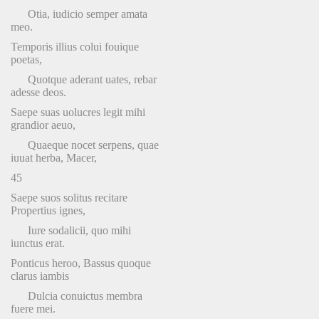
Otia, iudicio semper amata
meo.
Temporis illius colui fouique
poetas,
Quotque aderant uates, rebar
adesse deos.
Saepe suas uolucres legit mihi
grandior aeuo,
Quaeque nocet serpens, quae
iuuat herba, Macer,
45
Saepe suos solitus recitare
Propertius ignes,
Iure sodalicii, quo mihi
iunctus erat.
Ponticus heroo, Bassus quoque
clarus iambis
Dulcia conuictus membra
fuere mei.