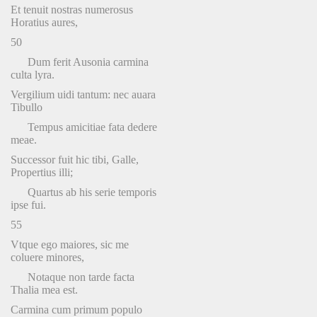
Et tenuit nostras numerosus
Horatius aures,
50
Dum ferit Ausonia carmina
culta lyra.
Vergilium uidi tantum: nec auara
Tibullo
Tempus amicitiae fata dedere
meae.
Successor fuit hic tibi, Galle,
Propertius illi;
Quartus ab his serie temporis
ipse fui.
55
Vtque ego maiores, sic me
coluere minores,
Notaque non tarde facta
Thalia mea est.
Carmina cum primum populo