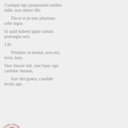
Cumque ego praeponam multos
mihi, non minor illis
Dicor et in toto plurimus
orbe legor.
Si quid habent igitur uatum
praesagia ueri,
130
Protinus ut moriar, non ero,
terra, tuus.
Siue fauore tuli, siue hanc ego
carmine famam,
Iure tibi grates, candide
lector ago.