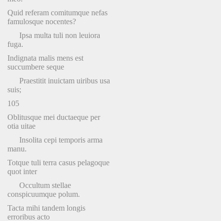
Quid referam comitumque nefas
famulosque nocentes?
Ipsa multa tuli non leuiora
fuga.
Indignata malis mens est
succumbere seque
Praestitit inuictam uiribus usa
suis;
105
Oblitusque mei ductaeque per
otia uitae
Insolita cepi temporis arma
manu.
Totque tuli terra casus pelagoque
quot inter
Occultum stellae
conspicuumque polum.
Tacta mihi tandem longis
erroribus acto