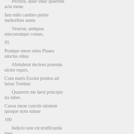
Pectora, quae uitae quaeritis
acta meae.
Iam mihi canities pulsis
melioribus annis
Venerat, antiquas
miscueratque comas,
95
Postque meos ortus Pisaea
uinctus oliua
Abstulerat deciens praemia
uictor eques,
Cum maris Euxini positos ad
laeua Tomitas
Quaerere me laesi principis
ira iubet.
Causa meae cunctis nimium
quoque nota ruinae
100
Indicio non est testificanda
meo.