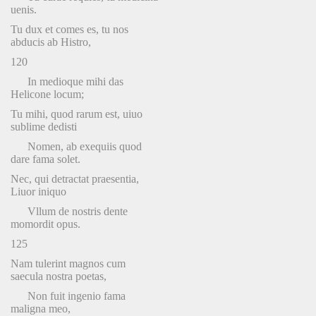
uenis.
Tu dux et comes es, tu nos
abducis ab Histro,
120
In medioque mihi das
Helicone locum;
Tu mihi, quod rarum est, uiuo
sublime dedisti
Nomen, ab exequiis quod
dare fama solet.
Nec, qui detractat praesentia,
Liuor iniquo
Vllum de nostris dente
momordit opus.
125
Nam tulerint magnos cum
saecula nostra poetas,
Non fuit ingenio fama
maligna meo,