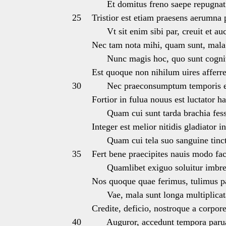
Et domitus freno saepe repugnat
25
Tristior est etiam praesens aerumna 
Vt sit enim sibi par, creuit et auc
Nec tam nota mihi, quam sunt, mala 
Nunc magis hoc, quo sunt cogniti
Est quoque non nihilum uires afferre
30
Nec praeconsumptum temporis es
Fortior in fulua nouus est luctator h
Quam cui sunt tarda brachia fess
Integer est melior nitidis gladiator i
Quam cui tela suo sanguine tinct
35
Fert bene praecipites nauis modo fac
Quamlibet exiguo soluitur imbre 
Nos quoque quae ferimus, tulimus pa
Vae, mala sunt longa multiplicata
Credite, deficio, nostroque a corpo
40
Auguror, accedunt tempora parua