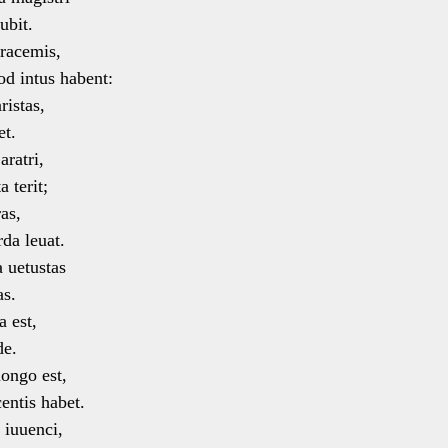
ubit.
 racemis,
 intus habent:
ristas,
et.
aratri,
 terit;
as,
a leuat.
a uetustas
s.
a est,
de.
longo est,
ntis habet.
 iuuenci,