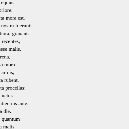
 equus.
priore:
ta mora est.
nostra fuerunt;
ora, grauant.
 recentes,
se malis.
arena,
a mora.
n armis,
a rubent.
ta procellas:
uetus.
tientius ante:
 die.
re quantum
 malis.