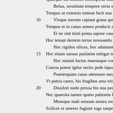
Belua, seruitium tempore uicta s
Tempus ut extensis tumeat facit uua
10
Vixque merum capiant grana quod
Tempus et in canas semen producit a
Et ne sint tristi poma sapore cau
Hoc tenuat dentem terras renouantis 
Hoc rigidos silices, hoc adamanta
15
Hoc etiam saeuas paulatim mitigat ir
Hoc minuit luctus maestaque cord
Cuncta potest igitur tacito pede laps
Praeterquam curas attenuare mea
Vt patria careo, bis frugibus area trit
20
Dissiluit nudo pressa bis uua pe
Nec quaesita tamen spatio patientia 
Mensque mali sensum nostra rece
Scilicet et ueteres fugiunt iuga saepe