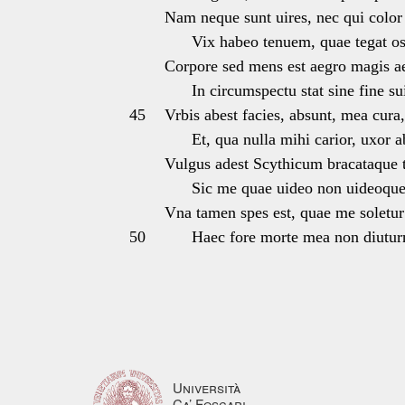
Nam neque sunt uires, nec qui color 
Vix habeo tenuem, quae tegat os
Corpore sed mens est aegro magis a
In circumspectu stat sine fine su
45
Vrbis abest facies, absunt, mea cura,
Et, qua nulla mihi carior, uxor ab
Vulgus adest Scythicum bracataque 
Sic me quae uideo non uideoque
Vna tamen spes est, quae me soletur i
50
Haec fore morte mea non diuturn
Università
Ca’ Foscari