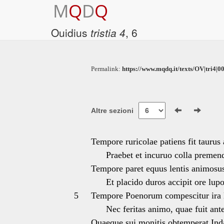
M
Q
D
Q
Ouidius
tristia 4
, 6
Permalink:
https://www.mqdq.it/texts/OV|tri4|0
Altre sezioni
Tempore ruricolae patiens fit taurus a
Praebet et incuruo colla premend
Tempore paret equus lentis animosus
Et placido duros accipit ore lupo
5
Tempore Poenorum compescitur ira
Nec feritas animo, quae fuit ante
Quaeque sui monitis obtemperat Ind