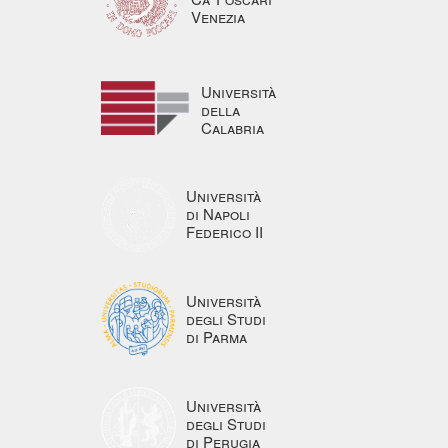
Venezia
Università
della
Calabria
Università
di Napoli
Federico II
Università
degli Studi
di Parma
Università
degli Studi
di Perugia