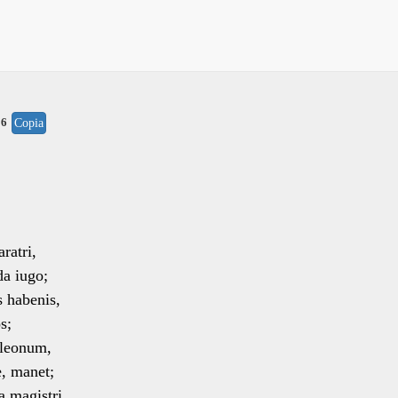
06
Copia
ratri,
a iugo;
 habenis,
s;
 leonum,
, manet;
a magistri