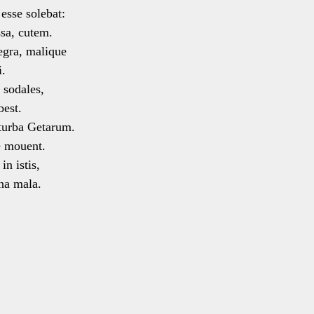
esse solebat:
sa, cutem.
egra, malique
i.
 sodales,
est.
turba Getarum.
 mouent.
n istis,
a mala.