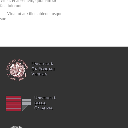
Viuat, et absentem, quoniam sic
fata tulerunt.
Viuat ut auxilio subleuet usque
suo.
Università
Ca’ Foscari
Venezia
Università
della
Calabria