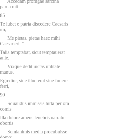
Accedam profugae sarcina
parua rati.
85
Te iubet e patria discedere Caesaris
ira,
Me pietas. pietas haec mihi
Caesar erit."
Talia temptabat, sicut temptauerat
ante,
Vixque dedit uictas utilitate
manus.
Egredior, siue illud erat sine funere
ferri,
90
Squalidus immissis hirta per ora
comis.
Illa dolore amens tenebris narratur
obortis
Semianimis media procubuisse
domo: