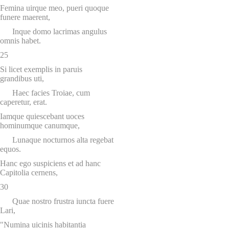
Femina uirque meo, pueri quoque
funere maerent,
Inque domo lacrimas angulus
omnis habet.
25
Si licet exemplis in paruis
grandibus uti,
Haec facies Troiae, cum
caperetur, erat.
Iamque quiescebant uoces
hominumque canumque,
Lunaque nocturnos alta regebat
equos.
Hanc ego suspiciens et ad hanc
Capitolia cernens,
30
Quae nostro frustra iuncta fuere
Lari,
"Numina uicinis habitantia