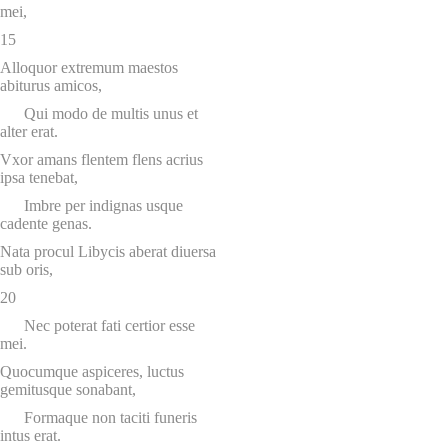
mei,
15
Alloquor extremum maestos
abiturus amicos,
Qui modo de multis unus et
alter erat.
Vxor amans flentem flens acrius
ipsa tenebat,
Imbre per indignas usque
cadente genas.
Nata procul Libycis aberat diuersa
sub oris,
20
Nec poterat fati certior esse
mei.
Quocumque aspiceres, luctus
gemitusque sonabant,
Formaque non taciti funeris
intus erat.