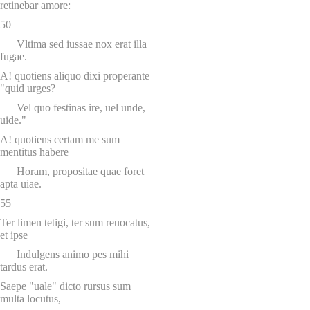
retinebar amore:
50
Vltima sed iussae nox erat illa
fugae.
A! quotiens aliquo dixi properante
"quid urges?
Vel quo festinas ire, uel unde,
uide."
A! quotiens certam me sum
mentitus habere
Horam, propositae quae foret
apta uiae.
55
Ter limen tetigi, ter sum reuocatus,
et ipse
Indulgens animo pes mihi
tardus erat.
Saepe "uale" dicto rursus sum
multa locutus,