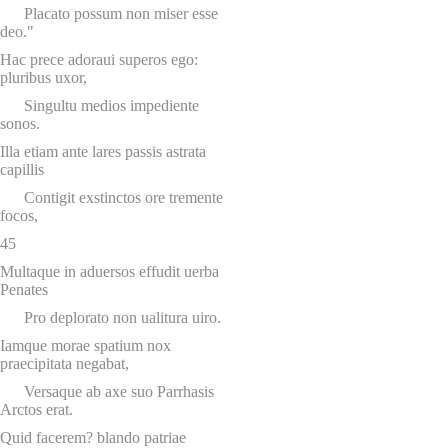
Placato possum non miser esse
deo."
Hac prece adoraui superos ego:
pluribus uxor,
Singultu medios impediente
sonos.
Illa etiam ante lares passis astrata
capillis
Contigit exstinctos ore tremente
focos,
45
Multaque in aduersos effudit uerba
Penates
Pro deplorato non ualitura uiro.
Iamque morae spatium nox
praecipitata negabat,
Versaque ab axe suo Parrhasis
Arctos erat.
Quid facerem? blando patriae