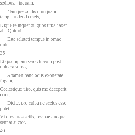
sedibus," inquam,
"Iamque oculis numquam
templa uidenda meis,
Dique relinquendi, quos urbs habet
alta Quirini,
Este salutati tempus in omne
mihi.
35
Et quamquam sero clipeum post
uulnera sumo,
Attamen hanc odiis exonerate
fugam,
Caelestique uiro, quis me deceperit
error,
Dicite, pro culpa ne scelus esse
putet.
Vt quod uos scitis, poenae quoque
sentiat auctor,
40