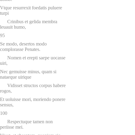
Vtque resurrexit foedatis puluere
turpi
Crinibus et gelida membra
leuauit humo,
95
Se modo, desertos modo
complorasse Penates.
Nomen et erepti saepe uocasse
uiri,
Nec gemuisse minus, quam si
nataeque uirique
Vidisset structos corpus habere
rogos,
Et uoluisse mori, moriendo ponere
sensus,
100
Respectuque tamen non
periisse mei.