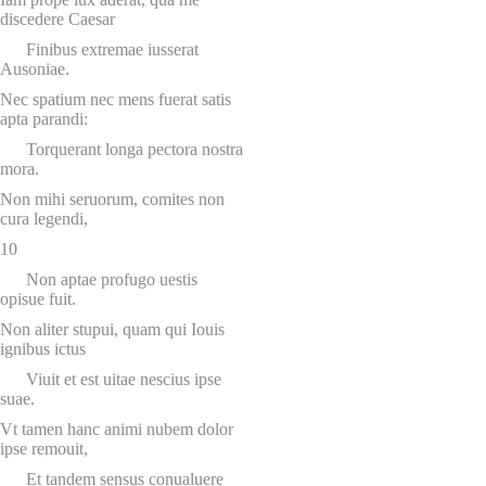
discedere Caesar
Finibus extremae iusserat
Ausoniae.
Nec spatium nec mens fuerat satis
apta parandi:
Torquerant longa pectora nostra
mora.
Non mihi seruorum, comites non
cura legendi,
10
Non aptae profugo uestis
opisue fuit.
Non aliter stupui, quam qui Iouis
ignibus ictus
Viuit et est uitae nescius ipse
suae.
Vt tamen hanc animi nubem dolor
ipse remouit,
Et tandem sensus conualuere