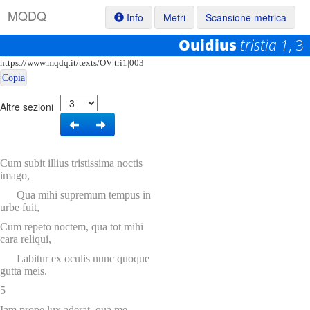
M
Q
D
Q
Info
Metri
Scansione metrica
Ouidius
tristia 1
, 3
Permalink:
https://www.mqdq.it/texts/OV|tri1|003
Copia
Altre sezioni
Cum subit illius tristissima noctis
imago,
Qua mihi supremum tempus in
urbe fuit,
Cum repeto noctem, qua tot mihi
cara reliqui,
Labitur ex oculis nunc quoque
gutta meis.
5
Iam prope lux aderat, qua me