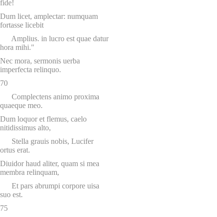
fide!
Dum licet, amplectar: numquam
fortasse licebit
Amplius. in lucro est quae datur
hora mihi."
Nec mora, sermonis uerba
imperfecta relinquo.
70
Complectens animo proxima
quaeque meo.
Dum loquor et flemus, caelo
nitidissimus alto,
Stella grauis nobis, Lucifer
ortus erat.
Diuidor haud aliter, quam si mea
membra relinquam,
Et pars abrumpi corpore uisa
suo est.
75