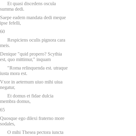
Et quasi discedens oscula
summa dedi.
Saepe eadem mandata dedi meque
ipse fefelli,
60
Respiciens oculis pignora cara
meis.
Denique "quid propero? Scythia
est, quo mittimur," inquam
"Roma relinquenda est. utraque
iusta mora est.
Vxor in aeternum uiuo mihi uiua
negatur,
Et domus et fidae dulcia
membra domus,
65
Quosque ego dilexi fraterno more
sodales,
O mihi Thesea pectora iuncta