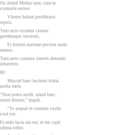
Sic doluit Mettus tunc cum in
contraria uersos
Vltores habuit proditionis
equos.
Tum uero exoritur clamor
gemitusque meorum,
Et feriunt maestae pectora nuda
manus.
Tum uero coniunx umeris abeuntis
inhaerens
80
Miscuit haec lacrimis tristia
uerba meis:
"Non potes auelli. simul hinc,
simul ibimus:" inquit,
"Te sequar et coniunx exulis
exul ero.
Et mihi facta uia est, et me capit
ultima tellus: