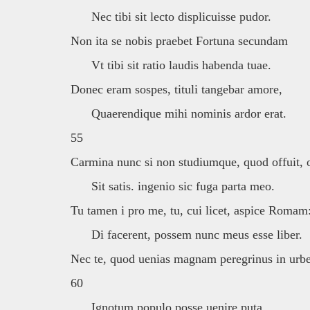
Nec tibi sit lecto displicuisse pudor.
Non ita se nobis praebet Fortuna secundam
Vt tibi sit ratio laudis habenda tuae.
Donec eram sospes, tituli tangebar amore,
Quaerendique mihi nominis ardor erat.
55
Carmina nunc si non studiumque, quod offuit, 
Sit satis. ingenio sic fuga parta meo.
Tu tamen i pro me, tu, cui licet, aspice Romam
Di facerent, possem nunc meus esse liber.
Nec te, quod uenias magnam peregrinus in urb
60
Ignotum populo posse uenire puta.