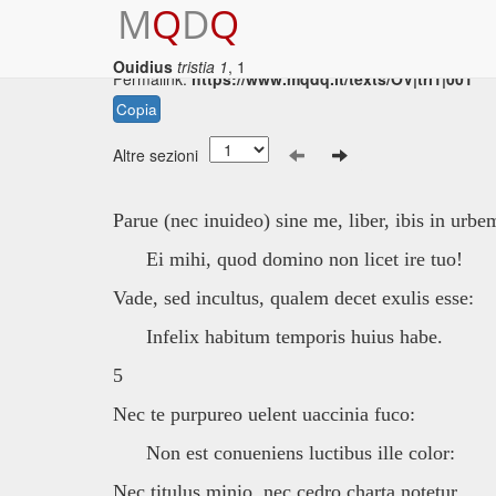
M
Q
D
Q
Ouidius
tristia 1
, 1
Permalink:
https://www.mqdq.it/texts/OV|tri1|001
Copia
Altre sezioni
Parue (nec inuideo) sine me, liber, ibis in urbe
Ei mihi, quod domino non licet ire tuo!
Vade, sed incultus, qualem decet exulis esse:
Infelix habitum temporis huius habe.
5
Nec te purpureo uelent uaccinia fuco:
Non est conueniens luctibus ille color:
Nec titulus minio, nec cedro charta notetur,