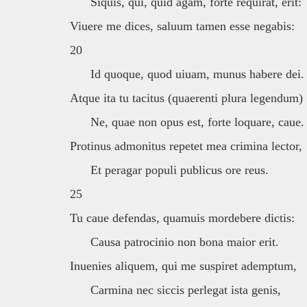
Siquis, qui, quid agam, forte requirat, erit:
Viuere me dices, saluum tamen esse negabis:
20
Id quoque, quod uiuam, munus habere dei.
Atque ita tu tacitus (quaerenti plura legendum)
Ne, quae non opus est, forte loquare, caue.
Protinus admonitus repetet mea crimina lector,
Et peragar populi publicus ore reus.
25
Tu caue defendas, quamuis mordebere dictis:
Causa patrocinio non bona maior erit.
Inuenies aliquem, qui me suspiret ademptum,
Carmina nec siccis perlegat ista genis,