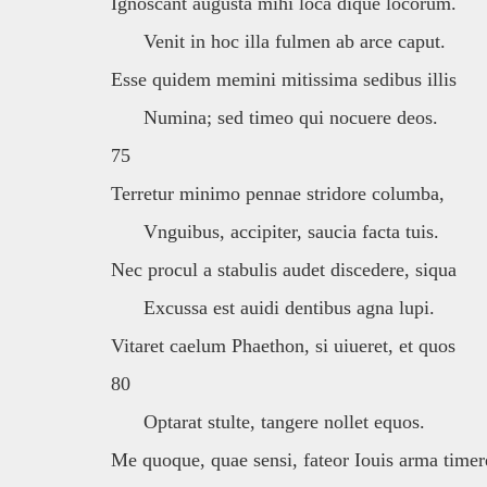
Ignoscant augusta mihi loca dique locorum.
Venit in hoc illa fulmen ab arce caput.
Esse quidem memini mitissima sedibus illis
Numina; sed timeo qui nocuere deos.
75
Terretur minimo pennae stridore columba,
Vnguibus, accipiter, saucia facta tuis.
Nec procul a stabulis audet discedere, siqua
Excussa est auidi dentibus agna lupi.
Vitaret caelum Phaethon, si uiueret, et quos
80
Optarat stulte, tangere nollet equos.
Me quoque, quae sensi, fateor Iouis arma timer