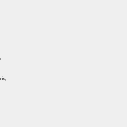
m
ris;
.