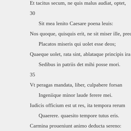
Et tacitus secum, ne quis malus audiat, optet,
30
Sit mea lenito Caesare poena leuis:
Nos quoque, quisquis erit, ne sit miser ille, pre
Placatos miseris qui uolet esse deos;
Quaeque uolet, rata sint, ablataque principis ira
Sedibus in patriis det mihi posse mori.
35
Vt peragas mandata, liber, culpabere forsan
Ingeniique minor laude ferere mei.
Iudicis officium est ut res, ita tempora rerum
Quaerere. quaesito tempore tutus eris.
Carmina proueniunt animo deducta sereno: