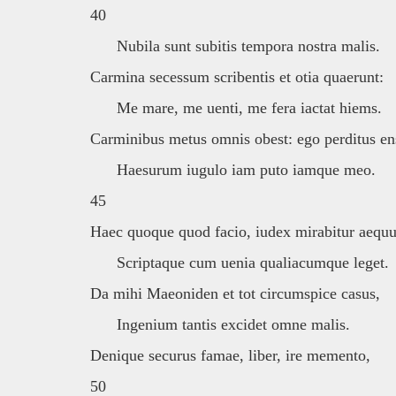
40
Nubila sunt subitis tempora nostra malis.
Carmina secessum scribentis et otia quaerunt:
Me mare, me uenti, me fera iactat hiems.
Carminibus metus omnis obest: ego perditus e
Haesurum iugulo iam puto iamque meo.
45
Haec quoque quod facio, iudex mirabitur aequu
Scriptaque cum uenia qualiacumque leget.
Da mihi Maeoniden et tot circumspice casus,
Ingenium tantis excidet omne malis.
Denique securus famae, liber, ire memento,
50