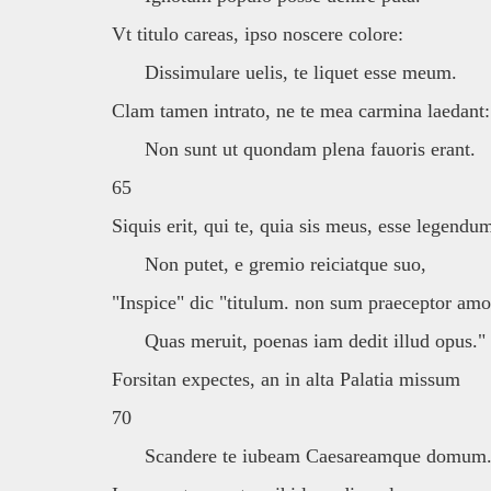
Vt titulo careas, ipso noscere colore:
Dissimulare uelis, te liquet esse meum.
Clam tamen intrato, ne te mea carmina laedant:
Non sunt ut quondam plena fauoris erant.
65
Siquis erit, qui te, quia sis meus, esse legendu
Non putet, e gremio reiciatque suo,
"Inspice" dic "titulum. non sum praeceptor amo
Quas meruit, poenas iam dedit illud opus."
Forsitan expectes, an in alta Palatia missum
70
Scandere te iubeam Caesareamque domum