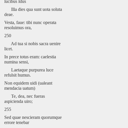
lucibus Idus
Illa dies qua sunt uota soluta
deae.
Vesta, faue: tibi nunc operata
resoluimus ora,
250
Ad tua si nobis sacra uenire
licet.
In prece totus eram: caelestia
numina sensi,
Laetaque purpurea luce
refulsit humus.
Non equidem uidi (ualeant
mendacia uatum)
Te, dea, nec fueras
aspicienda uiro;
255
Sed quae nescieram quorumque
errore tenebar