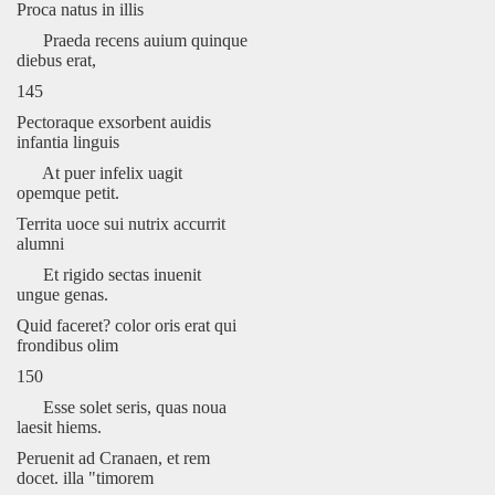
Proca natus in illis
Praeda recens auium quinque
diebus erat,
145
Pectoraque exsorbent auidis
infantia linguis
At puer infelix uagit
opemque petit.
Territa uoce sui nutrix accurrit
alumni
Et rigido sectas inuenit
ungue genas.
Quid faceret? color oris erat qui
frondibus olim
150
Esse solet seris, quas noua
laesit hiems.
Peruenit ad Cranaen, et rem
docet. illa "timorem