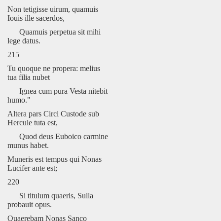
Non tetigisse uirum, quamuis
Iouis ille sacerdos,
Quamuis perpetua sit mihi
lege datus.
215
Tu quoque ne propera: melius
tua filia nubet
Ignea cum pura Vesta nitebit
humo."
Altera pars Circi Custode sub
Hercule tuta est,
Quod deus Euboico carmine
munus habet.
Muneris est tempus qui Nonas
Lucifer ante est;
220
Si titulum quaeris, Sulla
probauit opus.
Quaerebam Nonas Sanco