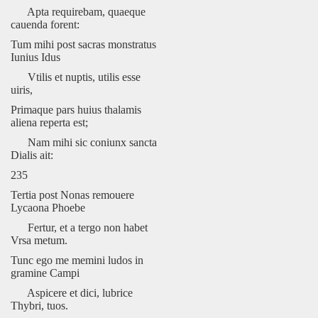
Apta requirebam, quaeque
cauenda forent:
Tum mihi post sacras monstratus
Iunius Idus
Vtilis et nuptis, utilis esse
uiris,
Primaque pars huius thalamis
aliena reperta est;
Nam mihi sic coniunx sancta
Dialis ait:
235
Tertia post Nonas remouere
Lycaona Phoebe
Fertur, et a tergo non habet
Vrsa metum.
Tunc ego me memini ludos in
gramine Campi
Aspicere et dici, lubrice
Thybri, tuos.