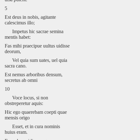
5
Est deus in nobis, agitante
calescimus illo;
Impetus hic sacrae semina
mentis habet:
Fas mihi praecipue uultus uidisse
deorum,
Vel quia sum uates, uel quia
sacra cano.
Est nemus arboribus densum,
secretus ab omni
10
Voce locus, si non
obstreperetur aquis:
Hic ego quaerebam coepti quae
mensis origo
Esset, et in cura nominis
huius eram.