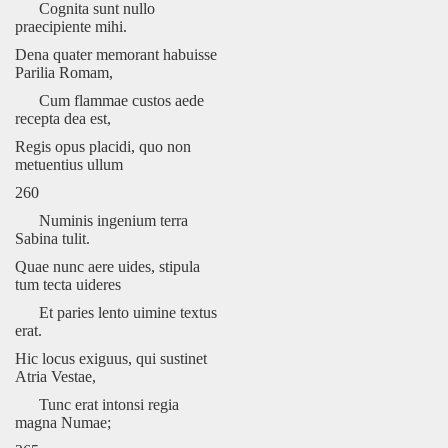
Cognita sunt nullo
praecipiente mihi.
Dena quater memorant habuisse
Parilia Romam,
Cum flammae custos aede
recepta dea est,
Regis opus placidi, quo non
metuentius ullum
260
Numinis ingenium terra
Sabina tulit.
Quae nunc aere uides, stipula
tum tecta uideres
Et paries lento uimine textus
erat.
Hic locus exiguus, qui sustinet
Atria Vestae,
Tunc erat intonsi regia
magna Numae;