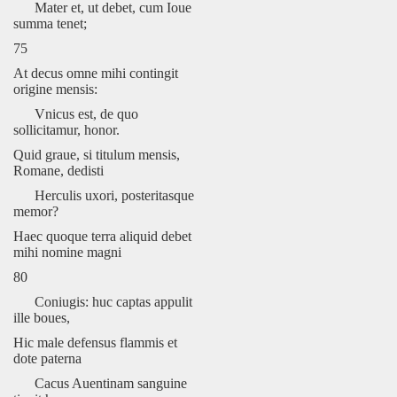
Mater et, ut debet, cum Ioue
summa tenet;
75
At decus omne mihi contingit
origine mensis:
Vnicus est, de quo
sollicitamur, honor.
Quid graue, si titulum mensis,
Romane, dedisti
Herculis uxori, posteritasque
memor?
Haec quoque terra aliquid debet
mihi nomine magni
80
Coniugis: huc captas appulit
ille boues,
Hic male defensus flammis et
dote paterna
Cacus Auentinam sanguine