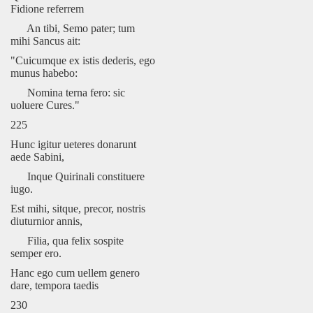
Fidione referrem
An tibi, Semo pater; tum
mihi Sancus ait:
"Cuicumque ex istis dederis, ego
munus habebo:
Nomina terna fero: sic
uoluere Cures."
225
Hunc igitur ueteres donarunt
aede Sabini,
Inque Quirinali constituere
iugo.
Est mihi, sitque, precor, nostris
diuturnior annis,
Filia, qua felix sospite
semper ero.
Hanc ego cum uellem genero
dare, tempora taedis
230