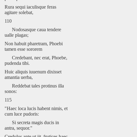
Rura sequi iaculisque feras
agitare solebat,
110
Nodosasque caua tendere
ualle plagas;
Non habuit pharetram, Phoebi
tamen esse sororem
Credebant, nec erat, Phoebe,
pudenda tibi.
Huic aliquis iuuenum dixisset
amantia uerba,
Reddebat tales protinus illa
sonos:
115
"Haec loca lucis habent nimis, et
cum luce pudoris:
Si secreta magis ducis in
antra, sequor."
Credulus ante ut iit, frutices haec