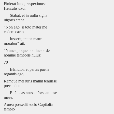
Finierat Iuno, respeximus:
Herculis uxor
Stabat, et in uultu signa
uigoris erant.
"Non ego, si toto mater me
cedere caelo
Iusserit, inuita matre
morabor" ait.
"Nunc quoque non luctor de
nomine temporis huius:
70
Blandior, et partes paene
rogantis ago,
Remque mei iuris malim tenuisse
precando:
Et faueas causae forsitan ipse
meae.
Aurea possedit socio Capitolia
templo