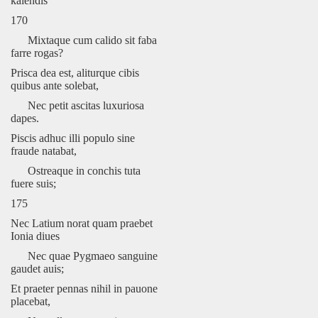
kalendis
170
Mixtaque cum calido sit faba
farre rogas?
Prisca dea est, aliturque cibis
quibus ante solebat,
Nec petit ascitas luxuriosa
dapes.
Piscis adhuc illi populo sine
fraude natabat,
Ostreaque in conchis tuta
fuere suis;
175
Nec Latium norat quam praebet
Ionia diues
Nec quae Pygmaeo sanguine
gaudet auis;
Et praeter pennas nihil in pauone
placebat,