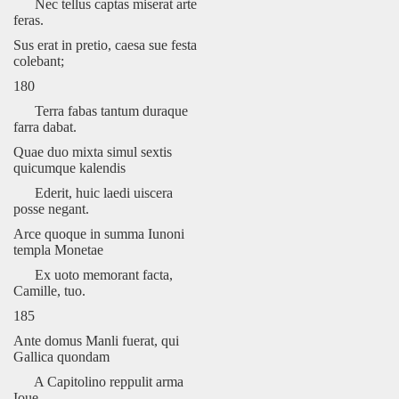
Nec tellus captas miserat arte
feras.
Sus erat in pretio, caesa sue festa
colebant;
180
Terra fabas tantum duraque
farra dabat.
Quae duo mixta simul sextis
quicumque kalendis
Ederit, huic laedi uiscera
posse negant.
Arce quoque in summa Iunoni
templa Monetae
Ex uoto memorant facta,
Camille, tuo.
185
Ante domus Manli fuerat, qui
Gallica quondam
A Capitolino reppulit arma
Ioue.