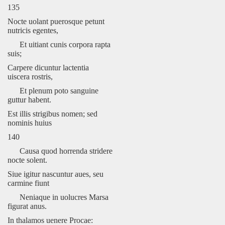
135
Nocte uolant puerosque petunt
nutricis egentes,
Et uitiant cunis corpora rapta
suis;
Carpere dicuntur lactentia
uiscera rostris,
Et plenum poto sanguine
guttur habent.
Est illis strigibus nomen; sed
nominis huius
140
Causa quod horrenda stridere
nocte solent.
Siue igitur nascuntur aues, seu
carmine fiunt
Neniaque in uolucres Marsa
figurat anus.
In thalamos uenere Procae: