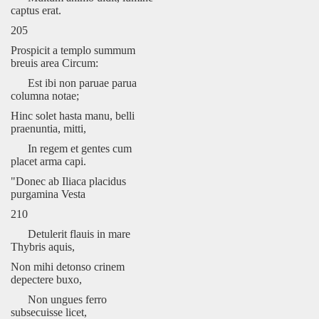
captus erat.
205
Prospicit a templo summum
breuis area Circum:
Est ibi non paruae parua
columna notae;
Hinc solet hasta manu, belli
praenuntia, mitti,
In regem et gentes cum
placet arma capi.
"Donec ab Iliaca placidus
purgamina Vesta
210
Detulerit flauis in mare
Thybris aquis,
Non mihi detonso crinem
depectere buxo,
Non ungues ferro
subsecuisse licet,