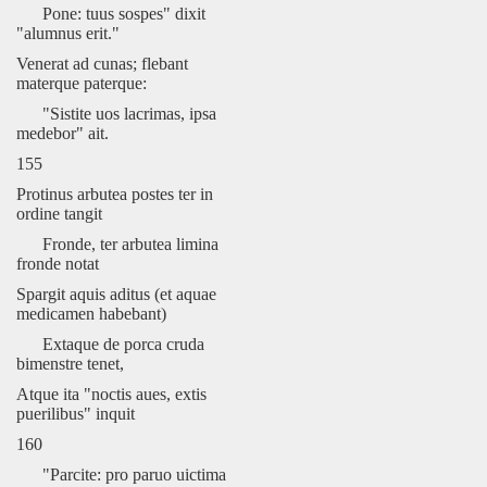
Pone: tuus sospes" dixit
"alumnus erit."
Venerat ad cunas; flebant
materque paterque:
"Sistite uos lacrimas, ipsa
medebor" ait.
155
Protinus arbutea postes ter in
ordine tangit
Fronde, ter arbutea limina
fronde notat
Spargit aquis aditus (et aquae
medicamen habebant)
Extaque de porca cruda
bimenstre tenet,
Atque ita "noctis aues, extis
puerilibus" inquit
160
"Parcite: pro paruo uictima