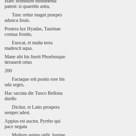
Haec hominum monimenta
patent: si quaeritis astra,
Tunc oritur magni praepes
adunca Iouis.
Postera lux Hyadas, Taurinae
cornua frontis,
Euocat, et multa terra
madescit aqua.
Mane ubi bis fuerit Phoebusque
iterauerit ortus
200
Factaque erit posito rore bis
uda seges,
Hac sacrata die Tusco Bellona
duello
Dicitur, et Latio prospera
semper adest.
Appius est auctor, Pyrrho qui
pace negata
Multum animo uidit, lumine