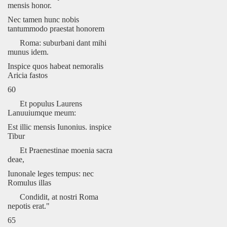
mensis honor.
Nec tamen hunc nobis
tantummodo praestat honorem
Roma: suburbani dant mihi
munus idem.
Inspice quos habeat nemoralis
Aricia fastos
60
Et populus Laurens
Lanuuiumque meum:
Est illic mensis Iunonius. inspice
Tibur
Et Praenestinae moenia sacra
deae,
Iunonale leges tempus: nec
Romulus illas
Condidit, at nostri Roma
nepotis erat."
65