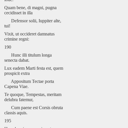
Quam bene, di magni, pugna
cecidisset in illa
Defensor solii, Iuppiter alte,
tui!
Vixit, ut occideret damnatus
crimine regni:
190
Hunc illi titulum longa
senecta dabat.
Lux eadem Marti festa est, quem
prospicit extra
Appositum Tectae porta
Capena Viae.
Te quoque, Tempestas, meritam
delubra fatemur,
Cum paene est Corsis obruta
classis aquis.
195