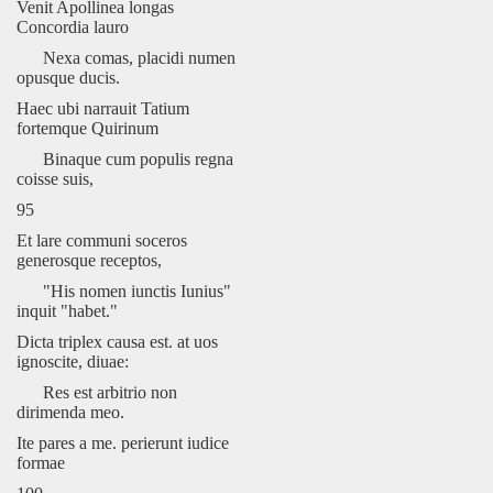
Venit Apollinea longas
Concordia lauro
Nexa comas, placidi numen
opusque ducis.
Haec ubi narrauit Tatium
fortemque Quirinum
Binaque cum populis regna
coisse suis,
95
Et lare communi soceros
generosque receptos,
"His nomen iunctis Iunius"
inquit "habet."
Dicta triplex causa est. at uos
ignoscite, diuae:
Res est arbitrio non
dirimenda meo.
Ite pares a me. perierunt iudice
formae