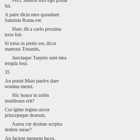
Feci, Saturni sors ego prima
fui.
A patre dicta meo quondam
Saturnia Roma est:
Haec illi a caelo proxima
terra fuit.
Si torus in pretio est, dicor
matrona Tonantis,
Iunctaque Tarpeio sunt mea
templa Ioui.
35
An potuit Maio paelex dare
nomina mensi.
Hic honor in nobis
inuidiosus erit?
Cur igitur regina uocor
princepsque dearum,
Aurea cur dextrae sceptra
dedere meae?
An facient mensem luces,