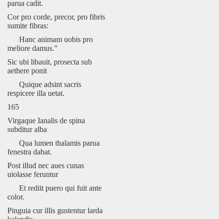
parua cadit.
Cor pro corde, precor, pro fibris
sumite fibras:
Hanc animam uobis pro
meliore damus."
Sic ubi libauit, prosecta sub
aethere ponit
Quique adsint sacris
respicere illa uetat.
165
Virgaque Ianalis de spina
subditur alba
Qua lumen thalamis parua
fenestra dabat.
Post illud nec aues cunas
uiolasse feruntur
Et rediit puero qui fuit ante
color.
Pinguia cur illis gustentur larda