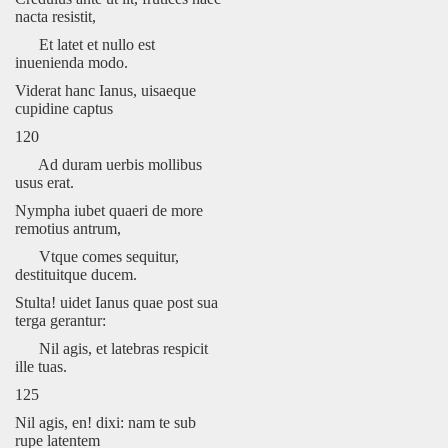
nacta resistit,
Et latet et nullo est
inuenienda modo.
Viderat hanc Ianus, uisaeque
cupidine captus
120
Ad duram uerbis mollibus
usus erat.
Nympha iubet quaeri de more
remotius antrum,
Vtque comes sequitur,
destituitque ducem.
Stulta! uidet Ianus quae post sua
terga gerantur:
Nil agis, et latebras respicit
ille tuas.
125
Nil agis, en! dixi: nam te sub
rupe latentem