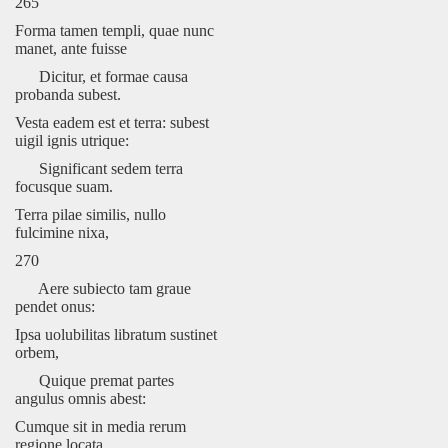
265
Forma tamen templi, quae nunc
manet, ante fuisse
Dicitur, et formae causa
probanda subest.
Vesta eadem est et terra: subest
uigil ignis utrique:
Significant sedem terra
focusque suam.
Terra pilae similis, nullo
fulcimine nixa,
270
Aere subiecto tam graue
pendet onus:
Ipsa uolubilitas libratum sustinet
orbem,
Quique premat partes
angulus omnis abest:
Cumque sit in media rerum
regione locata,