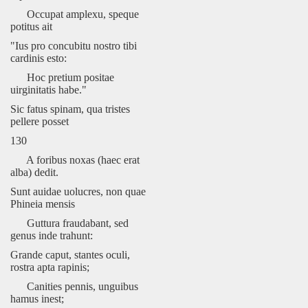
Occupat amplexu, speque
potitus ait
"Ius pro concubitu nostro tibi
cardinis esto:
Hoc pretium positae
uirginitatis habe."
Sic fatus spinam, qua tristes
pellere posset
130
A foribus noxas (haec erat
alba) dedit.
Sunt auidae uolucres, non quae
Phineia mensis
Guttura fraudabant, sed
genus inde trahunt:
Grande caput, stantes oculi,
rostra apta rapinis;
Canities pennis, unguibus
hamus inest;