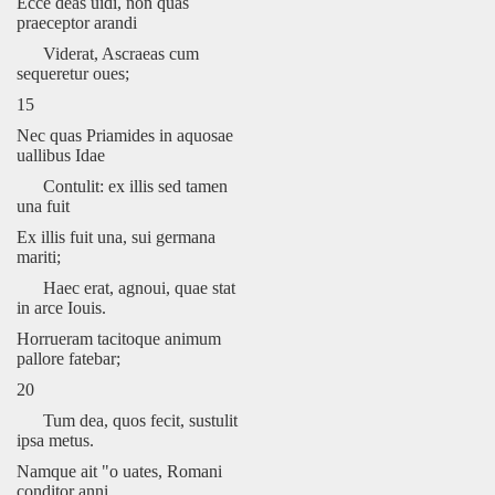
Ecce deas uidi, non quas
praeceptor arandi
Viderat, Ascraeas cum
sequeretur oues;
15
Nec quas Priamides in aquosae
uallibus Idae
Contulit: ex illis sed tamen
una fuit
Ex illis fuit una, sui germana
mariti;
Haec erat, agnoui, quae stat
in arce Iouis.
Horrueram tacitoque animum
pallore fatebar;
20
Tum dea, quos fecit, sustulit
ipsa metus.
Namque ait "o uates, Romani
conditor anni,