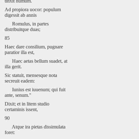
tinxit humum.
Ad propiora uocor: populum
digessit ab annis
Romulus, in partes
distribuitque duas;
85
Haec dare consilium, pugnare
paratior illa est,
Haec aetas bellum suadet, at
illa gerit.
Sic statuit, mensesque nota
secreuit eadem:
Iunius est iuuenum; qui fuit
ante, senum."
Dixit; et in litem studio
certaminis issent,
90
Atque ira pietas dissimulata
foret: