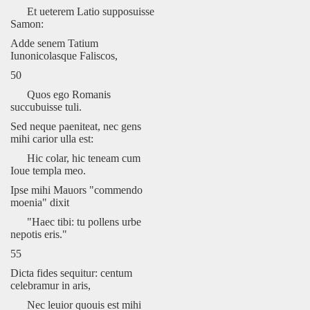
Et ueterem Latio supposuisse
Samon:
Adde senem Tatium
Iunonicolasque Faliscos,
50
Quos ego Romanis
succubuisse tuli.
Sed neque paeniteat, nec gens
mihi carior ulla est:
Hic colar, hic teneam cum
Ioue templa meo.
Ipse mihi Mauors "commendo
moenia" dixit
"Haec tibi: tu pollens urbe
nepotis eris."
55
Dicta fides sequitur: centum
celebramur in aris,
Nec leuior quouis est mihi