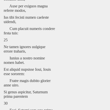
Ause per exiguos magna
referre modos,
Ius tibi fecisti numen caeleste
uidendi,
Cum placuit numeris condere
festa tuis:
25
Ne tamen ignores uulgique
errore traharis,
Iunius a nostro nomine
nomen habet.
Est aliquid nupsisse Ioui, Iouis
esse sororem:
Fratre magis dubito glorier
anne uiro.
Si genus aspicitur, Saturnum
prima parentem
30