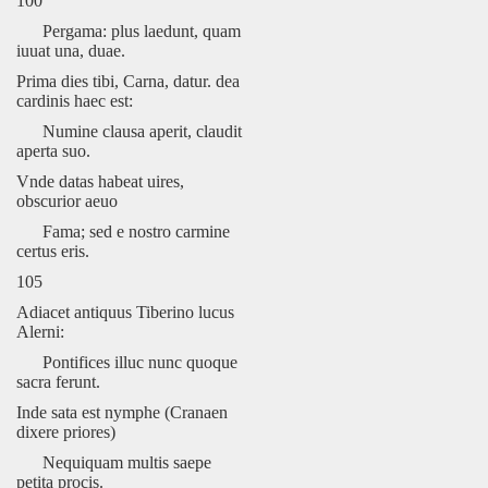
100
Pergama: plus laedunt, quam
iuuat una, duae.
Prima dies tibi, Carna, datur. dea
cardinis haec est:
Numine clausa aperit, claudit
aperta suo.
Vnde datas habeat uires,
obscurior aeuo
Fama; sed e nostro carmine
certus eris.
105
Adiacet antiquus Tiberino lucus
Alerni:
Pontifices illuc nunc quoque
sacra ferunt.
Inde sata est nymphe (Cranaen
dixere priores)
Nequiquam multis saepe
petita procis.