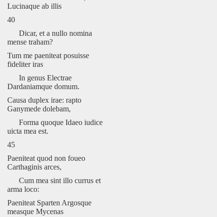
Lucinaque ab illis
40
Dicar, et a nullo nomina
mense traham?
Tum me paeniteat posuisse
fideliter iras
In genus Electrae
Dardaniamque domum.
Causa duplex irae: rapto
Ganymede dolebam,
Forma quoque Idaeo iudice
uicta mea est.
45
Paeniteat quod non foueo
Carthaginis arces,
Cum mea sint illo currus et
arma loco:
Paeniteat Sparten Argosque
measque Mycenas