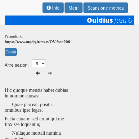
Info
Metri
Scansione metrica
Ouidius
fasti
6
Permalink:
https://www.mqdq.it/texts/OV|fast|006
Copia
Altre sezioni
Hic quoque mensis habet dubias
in nomine causas:
Quae placeat, positis
omnibus ipse leges.
Facta canam; sed erunt qui me
finxisse loquantur,
Nullaque mortali numina
uisa putent.