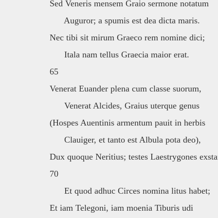
Sed Veneris mensem Graio sermone notatum
Auguror; a spumis est dea dicta maris.
Nec tibi sit mirum Graeco rem nomine dici;
Itala nam tellus Graecia maior erat.
65
Venerat Euander plena cum classe suorum,
Venerat Alcides, Graius uterque genus
(Hospes Auentinis armentum pauit in herbis
Clauiger, et tanto est Albula pota deo),
Dux quoque Neritius; testes Laestrygones exsta
70
Et quod adhuc Circes nomina litus habet;
Et iam Telegoni, iam moenia Tiburis udi