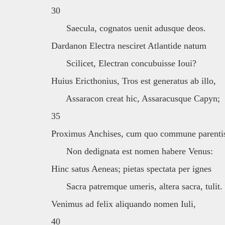
30
Saecula, cognatos uenit adusque deos.
Dardanon Electra nesciret Atlantide natum
Scilicet, Electran concubuisse Ioui?
Huius Ericthonius, Tros est generatus ab illo,
Assaracon creat hic, Assaracusque Capyn;
35
Proximus Anchises, cum quo commune parenti
Non dedignata est nomen habere Venus:
Hinc satus Aeneas; pietas spectata per ignes
Sacra patremque umeris, altera sacra, tulit.
Venimus ad felix aliquando nomen Iuli,
40