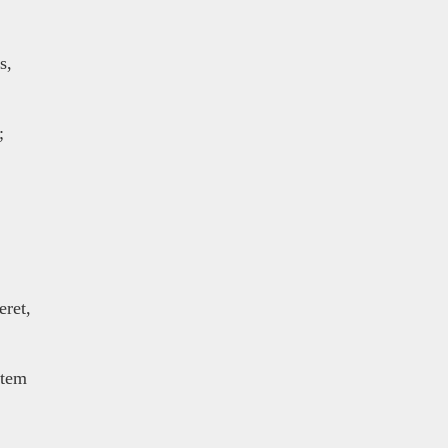
s,
;
eret,
otem