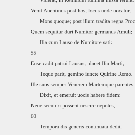
Viderat; in Remulum fulmina missa ferunt.
Venit Auentinus post hos, locus unde uocatur,
Mons quoque; post illum tradita regna Proc
Quem sequitur duri Numitor germanus Amuli;
Ilia cum Lauso de Numitore sati:
55
Ense cadit patrui Lausus; placet Ilia Marti,
Teque parit, gemino iuncte Quirine Remo.
Ille suos semper Venerem Martemque parentes
Dixit, et emeruit uocis habere fidem:
Neue secuturi possent nescire nepotes,
60
Tempora dis generis continuata dedit.