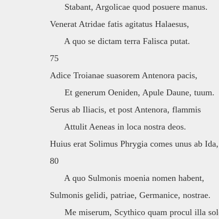
Stabant, Argolicae quod posuere manus.
Venerat Atridae fatis agitatus Halaesus,
A quo se dictam terra Falisca putat.
75
Adice Troianae suasorem Antenora pacis,
Et generum Oeniden, Apule Daune, tuum.
Serus ab Iliacis, et post Antenora, flammis
Attulit Aeneas in loca nostra deos.
Huius erat Solimus Phrygia comes unus ab Ida,
80
A quo Sulmonis moenia nomen habent,
Sulmonis gelidi, patriae, Germanice, nostrae.
Me miserum, Scythico quam procul illa solo