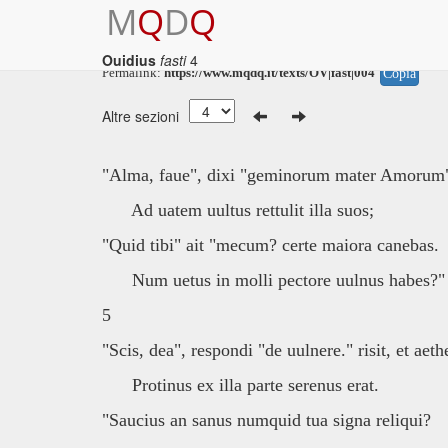
M
Q
D
Q
Ouidius
fasti
4
Permalink:
https://www.mqdq.it/texts/OV|fast|004
Copia
Altre sezioni
"Alma, faue", dixi "geminorum mater Amorum
Ad uatem uultus rettulit illa suos;
"Quid tibi" ait "mecum? certe maiora canebas.
Num uetus in molli pectore uulnus habes?"
5
"Scis, dea", respondi "de uulnere." risit, et aeth
Protinus ex illa parte serenus erat.
"Saucius an sanus numquid tua signa reliqui?