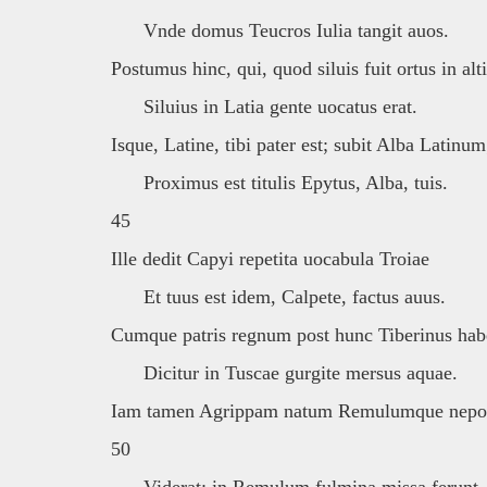
Vnde domus Teucros Iulia tangit auos.
Postumus hinc, qui, quod siluis fuit ortus in alti
Siluius in Latia gente uocatus erat.
Isque, Latine, tibi pater est; subit Alba Latinum
Proximus est titulis Epytus, Alba, tuis.
45
Ille dedit Capyi repetita uocabula Troiae
Et tuus est idem, Calpete, factus auus.
Cumque patris regnum post hunc Tiberinus hab
Dicitur in Tuscae gurgite mersus aquae.
Iam tamen Agrippam natum Remulumque nep
50