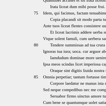
Quamlibet accuses et sis irata licebit
Irata liceat dum mihi posse frui.
75
Idem, qui facimus, factam tenuabim
Copia placandi sit modo parta tu
Ante tuos liceat flentes consistere uu
Et liceat lacrimis addere uerba s
Vtque solent famuli, cum uerbera sa
80
Tendere summissas ad tua crura
Ignoras tua iura; uoca. cur arguor a
Iamdudum dominae more uenire 
Ipsa meos scindas licet imperiosa cap
Oraque sint digitis liuida nostra t
85
Omnia perpetiar; tantum fortasse ti
Corpore laedatur ne manus ista 
Sed neque compedibus nec me compe
Seruabor firmo uinctus amore tu
Cum bene se quantumque uolet satiau