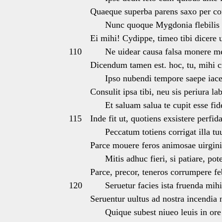
Quaeque superba parens saxo per co
Nunc quoque Mygdonia flebilis a
Ei mihi! Cydippe, timeo tibi dicere
110
Ne uidear causa falsa monere m
Dicendum tamen est. hoc, tu, mihi c
Ipso nubendi tempore saepe iace
Consulit ipsa tibi, neu sis periura la
Et saluam salua te cupit esse fid
115
Inde fit ut, quotiens exsistere perfid
Peccatum totiens corrigat illa tu
Parce mouere feros animosae uirgini
Mitis adhuc fieri, si patiare, pote
Parce, precor, teneros corrumpere fe
120
Seruetur facies ista fruenda mihi
Seruentur uultus ad nostra incendia n
Quique subest niueo leuis in ore 