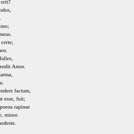
erit?
odos,
.
 imo;
meus.
 certe;
men.
alles,
endit Amor.
 arma,
u.
endere factum,
esse, fuit;
 poena rapinae
, minor.
modeste.