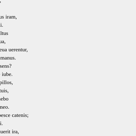
,
us iram,
i.
ltus
ua,
eua uerentur,
 manus.
bsens?
iube.
illos,
uis,
mebo
meo.
sce catenis;
i.
erit ira,