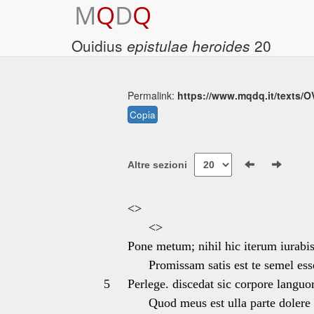
M
Q
D
Q
Ouidius
epistulae heroides
20
Permalink:
https://www.mqdq.it/texts/O
Copia
Altre sezioni
<>
<>
Pone metum; nihil hic iterum iurabi
Promissam satis est te semel ess
5
Perlege. discedat sic corpore languor
Quod meus est ulla parte dolere 