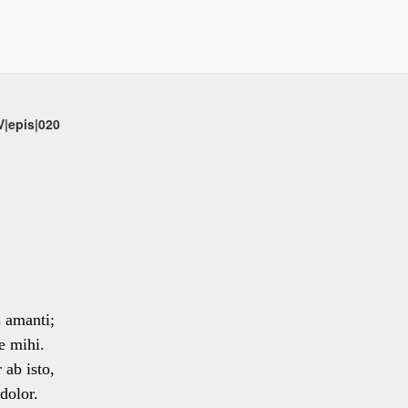
V|epis|020
s amanti;
e mihi.
 ab isto,
dolor.