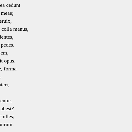
nea cedunt
 meae;
eruix,
colla manus,
dentes,
 pedes.
sem,
t opus.
e, forma
e.
teri,
entur.
abest?
hilles;
uirum.