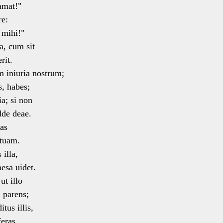
amat!"
re:
 mihi!"
a, cum sit
rit.
m iniuria nostrum;
 habes;
a; si non
de deae.
bas
tuam.
 illa,
sa uidet.
ut illo
 parens;
tus illis,
eras,