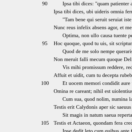
90
Ipsa tibi dices: "quam patienter 
Ipsa tibi dices, ubi uideris omnia fer
"Tam bene qui seruit seruiat iste
Nunc reus infelix absens agor, et me
Optima, non ullo causa tuente pe
95
Hoc quoque, quod tu uis, sit scriptu
Quod de me solo nempe queraris,
Non meruit falli mecum quoque Deli
Vis mihi promissum reddere, red
Affuit et uidit, cum tu decepta rube
100
Et uocem memori condidit aure 
Omina re careant; nihil est uiolentius
Cum sua, quod nolim, numina lae
Testis erit Calydonis aper sic saeuus 
Sit magis in natum saeua reperta
105
Testis et Actaeon, quondam fera credi
Ipse dedit leto cum quibus ante f