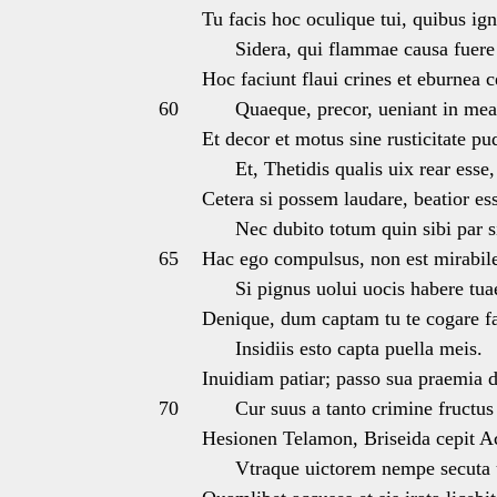
Tu facis hoc oculique tui, quibus ig
Sidera, qui flammae causa fuere
Hoc faciunt flaui crines et eburnea c
60
Quaeque, precor, ueniant in mea 
Et decor et motus sine rusticitate pu
Et, Thetidis qualis uix rear esse,
Cetera si possem laudare, beatior es
Nec dubito totum quin sibi par si
65
Hac ego compulsus, non est mirabil
Si pignus uolui uocis habere tua
Denique, dum captam tu te cogare fa
Insidiis esto capta puella meis.
Inuidiam patiar; passo sua praemia d
70
Cur suus a tanto crimine fructus 
Hesionen Telamon, Briseida cepit Ac
Vtraque uictorem nempe secuta 