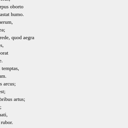
rpus oborto
stat humo.
 uerum,
ea;
rede, quod aegra
s,
borat
e.
a temptas,
um.
s arcus;
st;
bribus artus;
;
ati,
rubor.