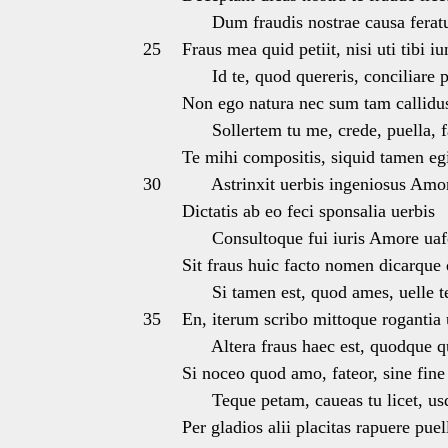
Dum fraudis nostrae causa feratu
25
Fraus mea quid petiit, nisi uti tibi i
Id te, quod quereris, conciliare p
Non ego natura nec sum tam callidu
Sollertem tu me, crede, puella, f
Te mihi compositis, siquid tamen e
30
Astrinxit uerbis ingeniosus Amo
Dictatis ab eo feci sponsalia uerbis
Consultoque fui iuris Amore uaf
Sit fraus huic facto nomen dicarque 
Si tamen est, quod ames, uelle te
35
En, iterum scribo mittoque rogantia 
Altera fraus haec est, quodque qu
Si noceo quod amo, fateor, sine fin
Teque petam, caueas tu licet, us
Per gladios alii placitas rapuere puel