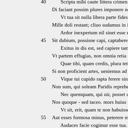
40
Scripta mihi caute littera crimen 
Di faciant possim plures imponere n
Vt tua sit nulla libera parte fides
Mille doli restant; cliuo sudamus in
Ardor inexpertum nil sinet esse 
45
Sit dubium, possisne capi, captabere
Exitus in dis est, sed capiere ta
Vt partem effugias, non omnia retia f
Quae tibi, quam credis, plura tet
Si non proficient artes, ueniemus ad
50
Vique tui cupido rapta ferere sin
Non sum, qui soleam Paridis repreh
Nec quemquam, qui uir, posset ut 
Nos quoque - sed taceo. mors huius
Vt sit, erit, quam te non habuisse
55
Aut esses formosa minus, peterere 
Audaces facie cogimur esse tua.