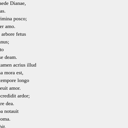
 aede Dianae,
as.
imina posco;
er amo.
 arbore fetus
nus;
to
e deam.
amen acrius illud
 mora est,
tempore longo
euit amor.
credidit ardor;
re dea.
ba notauit
coma.
bit,