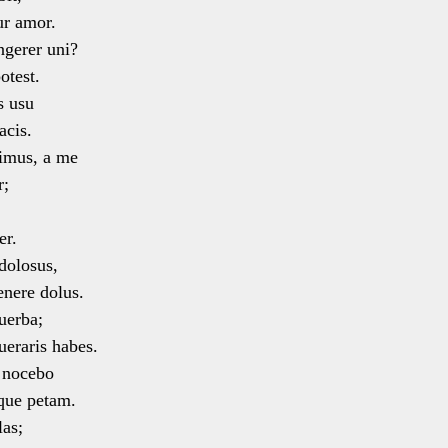
r amor.
ungerer uni?
otest.
s usu
acis.
gimus, a me
r;
er.
dolosus,
nere dolus.
uerba;
eraris habes.
e nocebo
que petam.
las;