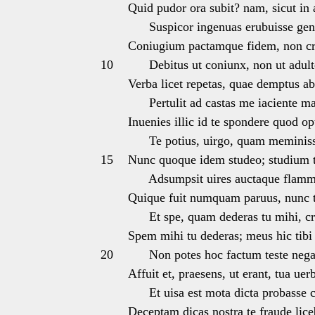
Quid pudor ora subit? nam, sicut in
Suspicor ingenuas erubuisse gen
Coniugium pactamque fidem, non cr
10
Debitus ut coniunx, non ut adult
Verba licet repetas, quae demptus ab
Pertulit ad castas me iaciente ma
Inuenies illic id te spondere quod op
Te potius, uirgo, quam meminiss
15
Nunc quoque idem studeo; studium t
Adsumpsit uires auctaque flamma
Quique fuit numquam paruus, nunc 
Et spe, quam dederas tu mihi, cr
Spem mihi tu dederas; meus hic tibi 
20
Non potes hoc factum teste nega
Affuit et, praesens, ut erant, tua uer
Et uisa est mota dicta probasse 
Deceptam dicas nostra te fraude lice