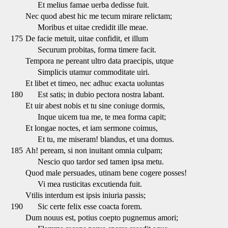
Et melius famae uerba dedisse fuit.
Nec quod abest hic me tecum mirare relictam;
Moribus et uitae credidit ille meae.
175
De facie metuit, uitae confidit, et illum
Securum probitas, forma timere facit.
Tempora ne pereant ultro data praecipis, utque
Simplicis utamur commoditate uiri.
Et libet et timeo, nec adhuc exacta uoluntas
180
Est satis; in dubio pectora nostra labant.
Et uir abest nobis et tu sine coniuge dormis,
Inque uicem tua me, te mea forma capit;
Et longae noctes, et iam sermone coimus,
Et tu, me miseram! blandus, et una domus.
185
Ah! peream, si non inuitant omnia culpam;
Nescio quo tardor sed tamen ipsa metu.
Quod male persuades, utinam bene cogere posses!
Vi mea rusticitas excutienda fuit.
Vtilis interdum est ipsis iniuria passis;
190
Sic certe felix esse coacta forem.
Dum nouus est, potius coepto pugnemus amori;