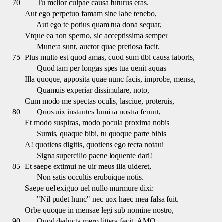
70
Tu melior culpae causa futurus eras.
Aut ego perpetuo famam sine labe tenebo,
Aut ego te potius quam tua dona sequar,
Vtque ea non sperno, sic acceptissima semper
Munera sunt, auctor quae pretiosa facit.
75
Plus multo est quod amas, quod sum tibi causa laboris,
Quod tam per longas spes tua uenit aquas.
Illa quoque, apposita quae nunc facis, improbe, mensa,
Quamuis experiar dissimulare, noto,
Cum modo me spectas oculis, lasciue, proteruis,
80
Quos uix instantes lumina nostra ferunt,
Et modo suspiras, modo pocula proxima nobis
Sumis, quaque bibi, tu quoque parte bibis.
A! quotiens digitis, quotiens ego tecta notaui
Signa supercilio paene loquente dari!
85
Et saepe extimui ne uir meus illa uideret,
Non satis occultis erubuique notis.
Saepe uel exiguo uel nullo murmure dixi:
"Nil pudet hunc" nec uox haec mea falsa fuit.
Orbe quoque in mensae legi sub nomine nostro,
90
Quod deducta mero littera fecit, AMO.