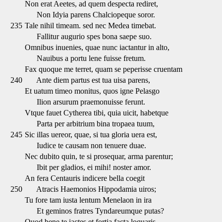
Non erat Aeetes, ad quem despecta rediret,
Non Idyia parens Chalciopeque soror.
235
Tale nihil timeam. sed nec Medea timebat.
Fallitur augurio spes bona saepe suo.
Omnibus inuenies, quae nunc iactantur in alto,
Nauibus a portu lene fuisse fretum.
Fax quoque me terret, quam se peperisse cruentam
240
Ante diem partus est tua uisa parens,
Et uatum timeo monitus, quos igne Pelasgo
Ilion arsurum praemonuisse ferunt.
Vtque fauet Cytherea tibi, quia uicit, habetque
Parta per arbitrium bina tropaea tuum,
245
Sic illas uereor, quae, si tua gloria uera est,
Iudice te causam non tenuere duae.
Nec dubito quin, te si prosequar, arma parentur;
Ibit per gladios, ei mihi! noster amor.
An fera Centauris indicere bella coegit
250
Atracis Haemonios Hippodamia uiros;
Tu fore tam iusta lentum Menelaon in ira
Et geminos fratres Tyndareumque putas?
Quod bene te iactes et fortia facta loquaris,