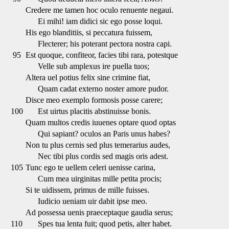
Credere me tamen hoc oculo renuente negaui.
Ei mihi! iam didici sic ego posse loqui.
His ego blanditiis, si peccatura fuissem,
Flecterer; his poterant pectora nostra capi.
95
Est quoque, confiteor, facies tibi rara, potestque
Velle sub amplexus ire puella tuos;
Altera uel potius felix sine crimine fiat,
Quam cadat externo noster amore pudor.
Disce meo exemplo formosis posse carere;
100
Est uirtus placitis abstinuisse bonis.
Quam multos credis iuuenes optare quod optas
Qui sapiant? oculos an Paris unus habes?
Non tu plus cernis sed plus temerarius audes,
Nec tibi plus cordis sed magis oris adest.
105
Tunc ego te uellem celeri uenisse carina,
Cum mea uirginitas mille petita procis;
Si te uidissem, primus de mille fuisses.
Iudicio ueniam uir dabit ipse meo.
Ad possessa uenis praeceptaque gaudia serus;
110
Spes tua lenta fuit; quod petis, alter habet.