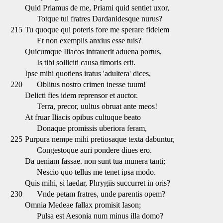
Quid Priamus de me, Priami quid sentiet uxor,
Totque tui fratres Dardanidesque nurus?
215
Tu quoque qui poteris fore me sperare fidelem
Et non exemplis anxius esse tuis?
Quicumque Iliacos intrauerit aduena portus,
Is tibi solliciti causa timoris erit.
Ipse mihi quotiens iratus 'adultera' dices,
220
Oblitus nostro crimen inesse tuum!
Delicti fies idem reprensor et auctor.
Terra, precor, uultus obruat ante meos!
At fruar Iliacis opibus cultuque beato
Donaque promissis uberiora feram,
225
Purpura nempe mihi pretiosaque texta dabuntur,
Congestoque auri pondere diues ero.
Da ueniam fassae. non sunt tua munera tanti;
Nescio quo tellus me tenet ipsa modo.
Quis mihi, si laedar, Phrygiis succurret in oris?
230
Vnde petam fratres, unde parentis opem?
Omnia Medeae fallax promisit Iason;
Pulsa est Aesonia num minus illa domo?