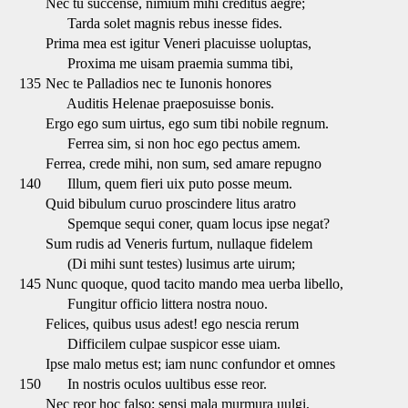
Nec tu succense, nimium mihi creditus aegre;
Tarda solet magnis rebus inesse fides.
Prima mea est igitur Veneri placuisse uoluptas,
Proxima me uisam praemia summa tibi,
135
Nec te Palladios nec te Iunonis honores
Auditis Helenae praeposuisse bonis.
Ergo ego sum uirtus, ego sum tibi nobile regnum.
Ferrea sim, si non hoc ego pectus amem.
Ferrea, crede mihi, non sum, sed amare repugno
140
Illum, quem fieri uix puto posse meum.
Quid bibulum curuo proscindere litus aratro
Spemque sequi coner, quam locus ipse negat?
Sum rudis ad Veneris furtum, nullaque fidelem
(Di mihi sunt testes) lusimus arte uirum;
145
Nunc quoque, quod tacito mando mea uerba libello,
Fungitur officio littera nostra nouo.
Felices, quibus usus adest! ego nescia rerum
Difficilem culpae suspicor esse uiam.
Ipse malo metus est; iam nunc confundor et omnes
150
In nostris oculos uultibus esse reor.
Nec reor hoc falso; sensi mala murmura uulgi,