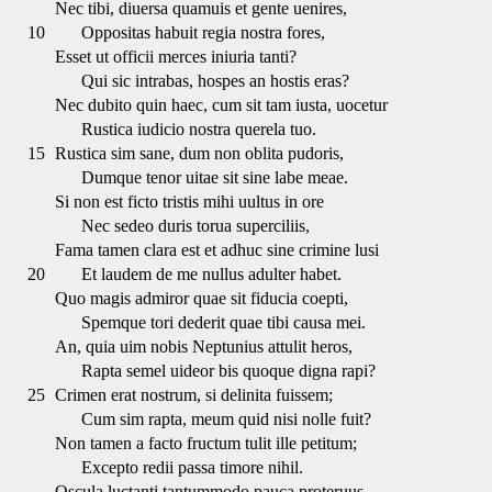
Nec tibi, diuersa quamuis et gente uenires,
10
Oppositas habuit regia nostra fores,
Esset ut officii merces iniuria tanti?
Qui sic intrabas, hospes an hostis eras?
Nec dubito quin haec, cum sit tam iusta, uocetur
Rustica iudicio nostra querela tuo.
15
Rustica sim sane, dum non oblita pudoris,
Dumque tenor uitae sit sine labe meae.
Si non est ficto tristis mihi uultus in ore
Nec sedeo duris torua superciliis,
Fama tamen clara est et adhuc sine crimine lusi
20
Et laudem de me nullus adulter habet.
Quo magis admiror quae sit fiducia coepti,
Spemque tori dederit quae tibi causa mei.
An, quia uim nobis Neptunius attulit heros,
Rapta semel uideor bis quoque digna rapi?
25
Crimen erat nostrum, si delinita fuissem;
Cum sim rapta, meum quid nisi nolle fuit?
Non tamen a facto fructum tulit ille petitum;
Excepto redii passa timore nihil.
Oscula luctanti tantummodo pauca proteruus