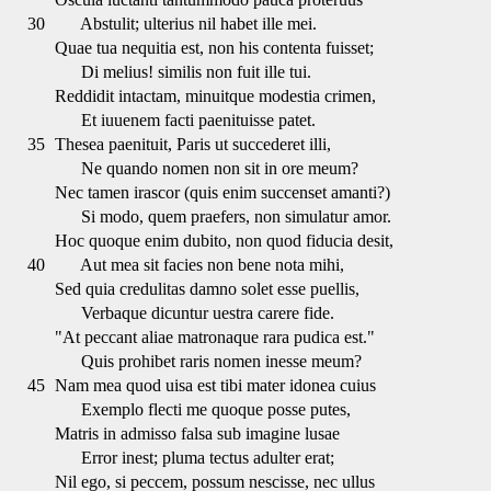
30
Abstulit; ulterius nil habet ille mei.
Quae tua nequitia est, non his contenta fuisset;
Di melius! similis non fuit ille tui.
Reddidit intactam, minuitque modestia crimen,
Et iuuenem facti paenituisse patet.
35
Thesea paenituit, Paris ut succederet illi,
Ne quando nomen non sit in ore meum?
Nec tamen irascor (quis enim succenset amanti?)
Si modo, quem praefers, non simulatur amor.
Hoc quoque enim dubito, non quod fiducia desit,
40
Aut mea sit facies non bene nota mihi,
Sed quia credulitas damno solet esse puellis,
Verbaque dicuntur uestra carere fide.
"At peccant aliae matronaque rara pudica est."
Quis prohibet raris nomen inesse meum?
45
Nam mea quod uisa est tibi mater idonea cuius
Exemplo flecti me quoque posse putes,
Matris in admisso falsa sub imagine lusae
Error inest; pluma tectus adulter erat;
Nil ego, si peccem, possum nescisse, nec ullus