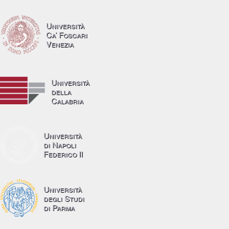
Università
Ca’ Foscari
Venezia
Università
della
Calabria
Università
di Napoli
Federico II
Università
degli Studi
di Parma