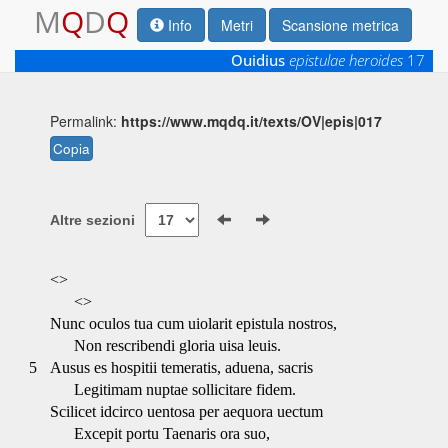
M
Q
D
Q
Info
Metri
Scansione metrica
Ouidius
epistulae heroides
17
Permalink:
https://www.mqdq.it/texts/OV|epis|017
Copia
Altre sezioni
<>
<>
Nunc oculos tua cum uiolarit epistula nostros,
Non rescribendi gloria uisa leuis.
5
Ausus es hospitii temeratis, aduena, sacris
Legitimam nuptae sollicitare fidem.
Scilicet idcirco uentosa per aequora uectum
Excepit portu Taenaris ora suo,