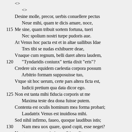
<>
<>
Desine molle, precor, uerbis conuellere pectus
Neue mihi, quam te dicis amare, noce,
115
Me sine, quam tribuit sortem fortuna, tueri
Nec spolium nostri turpe pudoris aue.
At Venus hoc pacta est et in altae uallibus Idae
Tres tibi se nudas exhibuere deae,
Vnaque cum regnum, belli daret altera laudem,
120
"Tyndaridis coniunx" tertia dixit "eris"?
Credere uix equidem caelestia corpora possum
Arbitrio formam supposuisse tuo,
Vtque sit hoc uerum, certe pars altera ficta est,
Iudicii pretium qua data dicor ego.
125
Non est tanta mihi fiducia corporis ut me
Maxima teste dea dona fuisse putem.
Contenta est oculis hominum mea forma probari;
Laudatrix Venus est inuidiosa mihi.
Sed nihil infirmo, faueo, quoque laudibus istis;
130
Nam mea uox quare, quod cupit, esse neget?