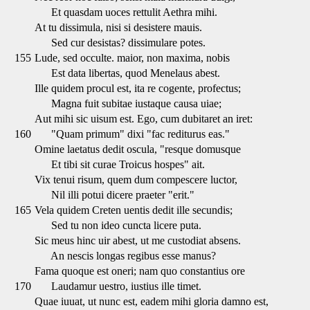
Et quasdam uoces rettulit Aethra mihi.
At tu dissimula, nisi si desistere mauis.
Sed cur desistas? dissimulare potes.
155
Lude, sed occulte. maior, non maxima, nobis
Est data libertas, quod Menelaus abest.
Ille quidem procul est, ita re cogente, profectus;
Magna fuit subitae iustaque causa uiae;
Aut mihi sic uisum est. Ego, cum dubitaret an iret:
160
"Quam primum" dixi "fac rediturus eas."
Omine laetatus dedit oscula, "resque domusque
Et tibi sit curae Troicus hospes" ait.
Vix tenui risum, quem dum compescere luctor,
Nil illi potui dicere praeter "erit."
165
Vela quidem Creten uentis dedit ille secundis;
Sed tu non ideo cuncta licere puta.
Sic meus hinc uir abest, ut me custodiat absens.
An nescis longas regibus esse manus?
Fama quoque est oneri; nam quo constantius ore
170
Laudamur uestro, iustius ille timet.
Quae iuuat, ut nunc est, eadem mihi gloria damno est,