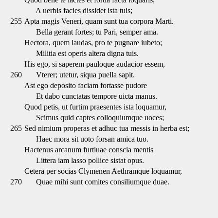
A uerbis facies dissidet ista tuis;
255
Apta magis Veneri, quam sunt tua corpora Marti.
Bella gerant fortes; tu Pari, semper ama.
Hectora, quem laudas, pro te pugnare iubeto;
Militia est operis altera digna tuis.
His ego, si saperem pauloque audacior essem,
260
Vterer; utetur, siqua puella sapit.
Ast ego deposito faciam fortasse pudore
Et dabo cunctatas tempore uicta manus.
Quod petis, ut furtim praesentes ista loquamur,
Scimus quid captes colloquiumque uoces;
265
Sed nimium properas et adhuc tua messis in herba est;
Haec mora sit uoto forsan amica tuo.
Hactenus arcanum furtiuae conscia mentis
Littera iam lasso pollice sistat opus.
Cetera per socias Clymenen Aethramque loquamur,
270
Quae mihi sunt comites consiliumque duae.