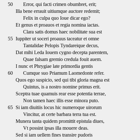
50
Error, qui facti crimen obumbret, erit;
Illa bene errauit uitiumque auctore redemit;
Felix in culpa quo Ioue dicar ego?
Et genus et proauos et regia nomina iactas.
Clara satis domus haec nobilitate sua est
55
Iuppiter ut soceri proauus taceatur et omne
Tantalidae Pelopis Tyndareique decus,
Dat mihi Leda Iouem cygno decepta parentem,
Quae falsam gremio credula fouit auem.
I nunc et Phrygiae late primordia gentis
60
Cumque suo Priamum Laomedonte refer.
Quos ego suspicio, sed qui tibi gloria magna est
Quintus, is a nostro nomine primus erit.
Sceptra tuae quamuis rear esse potentia terrae,
Non tamen haec illis esse minora puto.
65
Si iam diuitiis locus hic numeroque uirorum
Vincitur, at certe barbara terra tua est.
Munera tanta quidem promittit epistula diues,
Vt possint ipsas illa mouere deas.
Sed si iam uellem fines transire pudoris