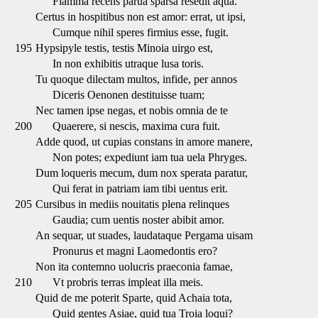
Flamma recens parua sparsa resedit aqua.
Certus in hospitibus non est amor: errat, ut ipsi,
Cumque nihil speres firmius esse, fugit.
195
Hypsipyle testis, testis Minoia uirgo est,
In non exhibitis utraque lusa toris.
Tu quoque dilectam multos, infide, per annos
Diceris Oenonen destituisse tuam;
Nec tamen ipse negas, et nobis omnia de te
200
Quaerere, si nescis, maxima cura fuit.
Adde quod, ut cupias constans in amore manere,
Non potes; expediunt iam tua uela Phryges.
Dum loqueris mecum, dum nox sperata paratur,
Qui ferat in patriam iam tibi uentus erit.
205
Cursibus in mediis nouitatis plena relinques
Gaudia; cum uentis noster abibit amor.
An sequar, ut suades, laudataque Pergama uisam
Pronurus et magni Laomedontis ero?
Non ita contemno uolucris praeconia famae,
210
Vt probris terras impleat illa meis.
Quid de me poterit Sparte, quid Achaia tota,
Quid gentes Asiae, quid tua Troia loqui?