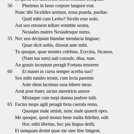
50
Plurimus in lasso corpore languor erat.
Nunc tibi Sicelides ueniunt, noua praeda, puellae.
Quid mihi cum Lesbo? Sicelis esse uolo,
Aut uos erronem tellure remittite uestra,
Nesiades matres Nesiadesque nurus.
55
Nec uos decipiant blandae mendacia linguae;
Quae dicit uobis, dixerat ante mihi.
Tu quoque, quae montes celebras, Erycina, Sicanos,
(Nam tua sum) uati consule, diua, tuae.
An grauis inceptum peragit Fortuna tenorem
60
Et manet in cursu semper acerba suo?
Sex mihi natales ierant, cum lecta parentis
Ante diem lacrimas ossa bibere meas.
Arsit post frater, uictus meretricis amore
Mixtaque cum turpi damna pudore tulit.
65
Factus inops agili peragit freta caerula remo,
Quasque male amisit, nunc male quaerit opes.
Me quoque, quod monui bene multa fideliter, odit
Hoc mihi libertas, hoc pia lingua dedit,
Et tamquam desint quae me sine fine fatigent,