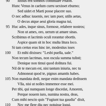
90
Iussus erit somnos continuare Phaon.
Hunc Venus in caelum curru uexisset eburno;
Sed uidet et Marti posse placere suo.
O nec adhuc iuuenis, nec iam puer, utilis aetas,
O decus atque aeui gloria magna tui,
95
Huc ades, inque sinus, formose, relabere nostros;
Non ut ames, oro, uerum ut amare sinas.
Scribimus et lacrimis oculi rorantur obortis.
Aspice quam sit in hoc multa litura loco.
Si tam certus eras hinc ire, modestius isses
100
Et mihi dixisses: "Lesbi puella, uale."
Non tecum lacrimas, non oscula summa tulisti;
Denique non timui quod dolitura fui.
Nil de te mecum est, nisi tantum iniuria, nec tu
Admoneat quod te, pignus amantis habes.
105
Non mandata dedi, neque enim mandata dedissem
Vlla, nisi ut nolles immemor esse mei.
Per tibi, qui numquam longe discedat, Amorem,
Perque nouem iuro, numina nostra, deas,
Cum mihi nescio quis "Fugiunt tua gaudia" dixit,
110
Nec me flere diu nec potuisse loqui.