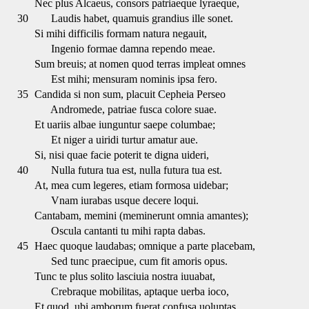
Nec plus Alcaeus, consors patriaeque lyraeque,
30
Laudis habet, quamuis grandius ille sonet.
Si mihi difficilis formam natura negauit,
Ingenio formae damna rependo meae.
Sum breuis; at nomen quod terras impleat omnes
Est mihi; mensuram nominis ipsa fero.
35
Candida si non sum, placuit Cepheia Perseo
Andromede, patriae fusca colore suae.
Et uariis albae iunguntur saepe columbae;
Et niger a uiridi turtur amatur aue.
Si, nisi quae facie poterit te digna uideri,
40
Nulla futura tua est, nulla futura tua est.
At, mea cum legeres, etiam formosa uidebar;
Vnam iurabas usque decere loqui.
Cantabam, memini (meminerunt omnia amantes);
Oscula cantanti tu mihi rapta dabas.
45
Haec quoque laudabas; omnique a parte placebam,
Sed tunc praecipue, cum fit amoris opus.
Tunc te plus solito lasciuia nostra iuuabat,
Crebraque mobilitas, aptaque uerba ioco,
Et quod, ubi amborum fuerat confusa uoluptas,