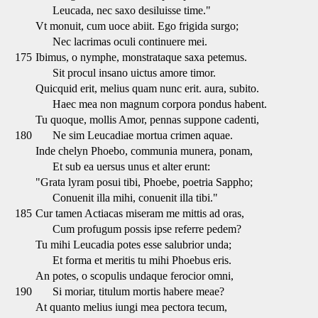
Leucada, nec saxo desiluisse time."
Vt monuit, cum uoce abiit. Ego frigida surgo;
Nec lacrimas oculi continuere mei.
175
Ibimus, o nymphe, monstrataque saxa petemus.
Sit procul insano uictus amore timor.
Quicquid erit, melius quam nunc erit. aura, subito.
Haec mea non magnum corpora pondus habent.
Tu quoque, mollis Amor, pennas suppone cadenti,
180
Ne sim Leucadiae mortua crimen aquae.
Inde chelyn Phoebo, communia munera, ponam,
Et sub ea uersus unus et alter erunt:
"Grata lyram posui tibi, Phoebe, poetria Sappho;
Conuenit illa mihi, conuenit illa tibi."
185
Cur tamen Actiacas miseram me mittis ad oras,
Cum profugum possis ipse referre pedem?
Tu mihi Leucadia potes esse salubrior unda;
Et forma et meritis tu mihi Phoebus eris.
An potes, o scopulis undaque ferocior omni,
190
Si moriar, titulum mortis habere meae?
At quanto melius iungi mea pectora tecum,