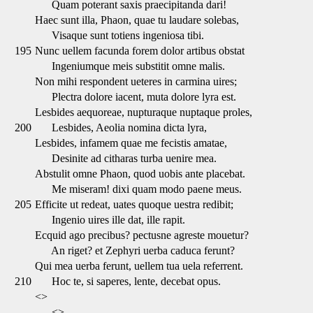
Quam poterant saxis praecipitanda dari!
Haec sunt illa, Phaon, quae tu laudare solebas,
Visaque sunt totiens ingeniosa tibi.
195
Nunc uellem facunda forem dolor artibus obstat
Ingeniumque meis substitit omne malis.
Non mihi respondent ueteres in carmina uires;
Plectra dolore iacent, muta dolore lyra est.
Lesbides aequoreae, nupturaque nuptaque proles,
200
Lesbides, Aeolia nomina dicta lyra,
Lesbides, infamem quae me fecistis amatae,
Desinite ad citharas turba uenire mea.
Abstulit omne Phaon, quod uobis ante placebat.
Me miseram! dixi quam modo paene meus.
205
Efficite ut redeat, uates quoque uestra redibit;
Ingenio uires ille dat, ille rapit.
Ecquid ago precibus? pectusne agreste mouetur?
An riget? et Zephyri uerba caduca ferunt?
Qui mea uerba ferunt, uellem tua uela referrent.
210
Hoc te, si saperes, lente, decebat opus.
<>
<>