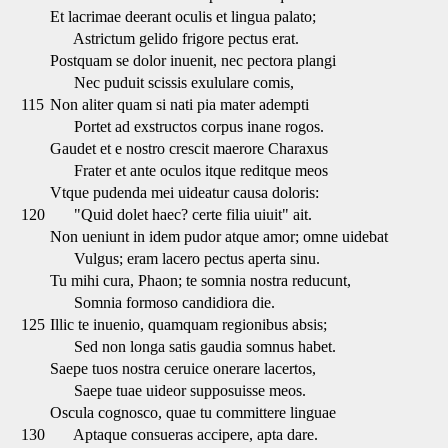
Et lacrimae deerant oculis et lingua palato;
Astrictum gelido frigore pectus erat.
Postquam se dolor inuenit, nec pectora plangi
Nec puduit scissis exululare comis,
115
Non aliter quam si nati pia mater adempti
Portet ad exstructos corpus inane rogos.
Gaudet et e nostro crescit maerore Charaxus
Frater et ante oculos itque reditque meos
Vtque pudenda mei uideatur causa doloris:
120
"Quid dolet haec? certe filia uiuit" ait.
Non ueniunt in idem pudor atque amor; omne uidebat
Vulgus; eram lacero pectus aperta sinu.
Tu mihi cura, Phaon; te somnia nostra reducunt,
Somnia formoso candidiora die.
125
Illic te inuenio, quamquam regionibus absis;
Sed non longa satis gaudia somnus habet.
Saepe tuos nostra ceruice onerare lacertos,
Saepe tuae uideor supposuisse meos.
Oscula cognosco, quae tu committere linguae
130
Aptaque consueras accipere, apta dare.