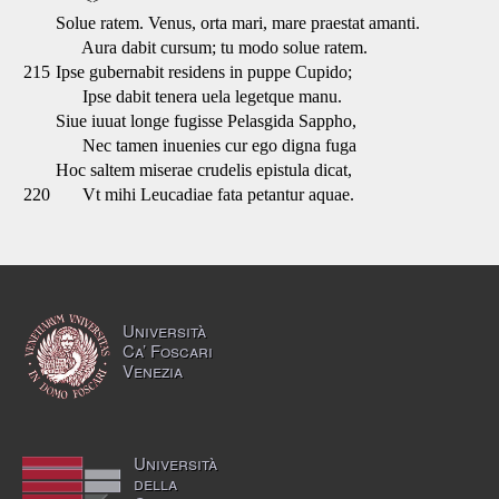
Solue ratem. Venus, orta mari, mare praestat amanti.
Aura dabit cursum; tu modo solue ratem.
215
Ipse gubernabit residens in puppe Cupido;
Ipse dabit tenera uela legetque manu.
Siue iuuat longe fugisse Pelasgida Sappho,
Nec tamen inuenies cur ego digna fuga
Hoc saltem miserae crudelis epistula dicat,
220
Vt mihi Leucadiae fata petantur aquae.
Università
Ca’ Foscari
Venezia
Università
della