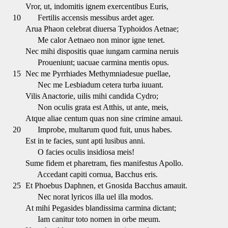
Vror, ut, indomitis ignem exercentibus Euris,
10
Fertilis accensis messibus ardet ager.
Arua Phaon celebrat diuersa Typhoidos Aetnae;
Me calor Aetnaeo non minor igne tenet.
Nec mihi dispositis quae iungam carmina neruis
Proueniunt; uacuae carmina mentis opus.
15
Nec me Pyrrhiades Methymniadesue puellae,
Nec me Lesbiadum cetera turba iuuant.
Vilis Anactorie, uilis mihi candida Cydro;
Non oculis grata est Atthis, ut ante, meis,
Atque aliae centum quas non sine crimine amaui.
20
Improbe, multarum quod fuit, unus habes.
Est in te facies, sunt apti lusibus anni.
O facies oculis insidiosa meis!
Sume fidem et pharetram, fies manifestus Apollo.
Accedant capiti cornua, Bacchus eris.
25
Et Phoebus Daphnen, et Gnosida Bacchus amauit.
Nec norat lyricos illa uel illa modos.
At mihi Pegasides blandissima carmina dictant;
Iam canitur toto nomen in orbe meum.