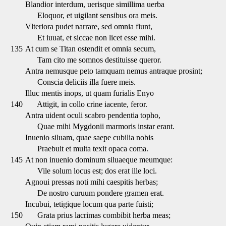
Blandior interdum, uerisque simillima uerba
Eloquor, et uigilant sensibus ora meis.
Vlteriora pudet narrare, sed omnia fiunt,
Et iuuat, et siccae non licet esse mihi.
135
At cum se Titan ostendit et omnia secum,
Tam cito me somnos destituisse queror.
Antra nemusque peto tamquam nemus antraque prosint;
Conscia deliciis illa fuere meis.
Illuc mentis inops, ut quam furialis Enyo
140
Attigit, in collo crine iacente, feror.
Antra uident oculi scabro pendentia topho,
Quae mihi Mygdonii marmoris instar erant.
Inuenio siluam, quae saepe cubilia nobis
Praebuit et multa texit opaca coma.
145
At non inuenio dominum siluaeque meumque:
Vile solum locus est; dos erat ille loci.
Agnoui pressas noti mihi caespitis herbas;
De nostro curuum pondere gramen erat.
Incubui, tetigique locum qua parte fuisti;
150
Grata prius lacrimas combibit herba meas;