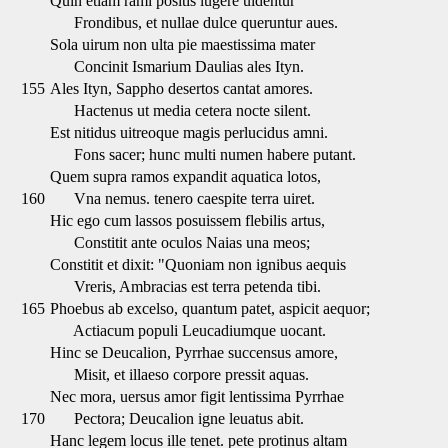
Quin etiam rami positis lugere uidentur
Frondibus, et nullae dulce queruntur aues.
Sola uirum non ulta pie maestissima mater
Concinit Ismarium Daulias ales Ityn.
155
Ales Ityn, Sappho desertos cantat amores.
Hactenus ut media cetera nocte silent.
Est nitidus uitreoque magis perlucidus amni.
Fons sacer; hunc multi numen habere putant.
Quem supra ramos expandit aquatica lotos,
160
Vna nemus. tenero caespite terra uiret.
Hic ego cum lassos posuissem flebilis artus,
Constitit ante oculos Naias una meos;
Constitit et dixit: "Quoniam non ignibus aequis
Vreris, Ambracias est terra petenda tibi.
165
Phoebus ab excelso, quantum patet, aspicit aequor;
Actiacum populi Leucadiumque uocant.
Hinc se Deucalion, Pyrrhae succensus amore,
Misit, et illaeso corpore pressit aquas.
Nec mora, uersus amor figit lentissima Pyrrhae
170
Pectora; Deucalion igne leuatus abit.
Hanc legem locus ille tenet. pete protinus altam