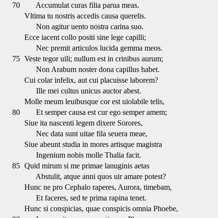
70
Accumulat curas filia parua meas.
Vltima tu nostris accedis causa querelis.
Non agitur uento nostra carina suo.
Ecce iacent collo positi sine lege capilli;
Nec premit articulos lucida gemma meos.
75
Veste tegor uili; nullum est in crinibus aurum;
Non Arabum noster dona capillus habet.
Cui colar infelix, aut cui placuisse laborem?
Ille mei cultus unicus auctor abest.
Molle meum leuibusque cor est uiolabile telis,
80
Et semper causa est cur ego semper amem;
Siue ita nascenti legem dixere Sorores,
Nec data sunt uitae fila seuera meae,
Siue abeunt studia in mores artisque magistra
Ingenium nobis molle Thalia facit.
85
Quid mirum si me primae lanuginis aetas
Abstulit, atque anni quos uir amare potest?
Hunc ne pro Cephalo raperes, Aurora, timebam,
Et faceres, sed te prima rapina tenet.
Hunc si conspicias, quae conspicis omnia Phoebe,