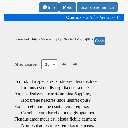
Info
Metri
Scansione metrica
Ouidius
epistulae heroides
15
Permalink:
https://www.mqdq.it/texts/OV|epis|015
Copia
Altre sezioni
Ecquid, ut inspecta est studiosae litera dextrae,
Protinus est oculis cognita nostra tuis?
An, nisi legisses auctoris nomina Sapphus,
Hoc breue nescires unde ueniret opus?
5
Forsitan et quare mea sint alterna requiras
Carmina, cum lyricis sim magis apta modis.
Flendus amor meus est; elegia flebile carmen;
Non facit ad lacrimas barbitos ulla meas.