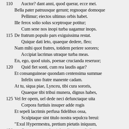
110
Auctor? dant anni, quod querar, ecce mei.
Bella pater patruusque gerunt; regnoque domoque
Pellimur; eiectos ultimus orbis habet.
Ille ferox solio solus sceptroque potitur;
Cum sene nos inopi turba uagamur inops.
115
De fratrum populo pars exiguissima restat.
Quique dati leto, quaeque dedere, fleo;
Nam mihi quot fratres, totidem periere sorores;
Accipiat lacrimas utraque turba meas.
En, ego, quod uiuis, poenae crucianda reseruor;
120
Quid fiet sonti, cum rea laudis agar?
Et consanguineae quondam centensima summae
Infelix uno fratre manente cadam.
At tu, siqua piae, Lynceu, tibi cura sororis,
Quaeque tibi tribui munera, dignus habes,
125
Vel fer opem, uel dede neci defunctaque uita
Corpora furtiuis insuper adde rogis
Et sepeli lacrimis perfusa fidelibus ossa,
Sculptaque sint titulo nostra sepulcra breui:
"Exul Hypermestra, pretium pietatis iniquum,