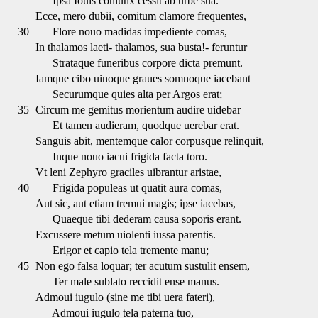
Ipsa Iouis coniunx cessit ab urbe sua.
Ecce, mero dubii, comitum clamore frequentes,
30
Flore nouo madidas impediente comas,
In thalamos laeti- thalamos, sua busta!- feruntur
Strataque funeribus corpore dicta premunt.
Iamque cibo uinoque graues somnoque iacebant
Securumque quies alta per Argos erat;
35
Circum me gemitus morientum audire uidebar
Et tamen audieram, quodque uerebar erat.
Sanguis abit, mentemque calor corpusque relinquit,
Inque nouo iacui frigida facta toro.
Vt leni Zephyro graciles uibrantur aristae,
40
Frigida populeas ut quatit aura comas,
Aut sic, aut etiam tremui magis; ipse iacebas,
Quaeque tibi dederam causa soporis erant.
Excussere metum uiolenti iussa parentis.
Erigor et capio tela tremente manu;
45
Non ego falsa loquar; ter acutum sustulit ensem,
Ter male sublato reccidit ense manus.
Admoui iugulo (sine me tibi uera fateri),
Admoui iugulo tela paterna tuo,