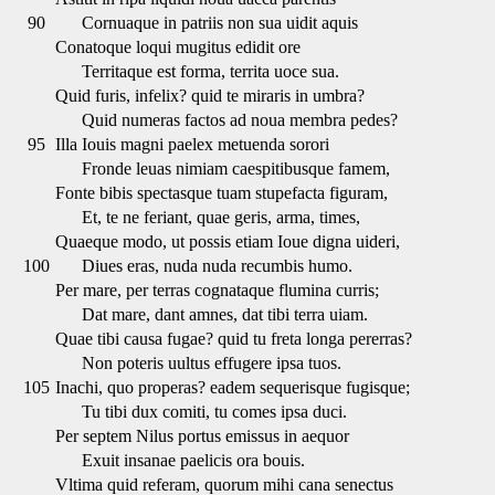
90
Cornuaque in patriis non sua uidit aquis
Conatoque loqui mugitus edidit ore
Territaque est forma, territa uoce sua.
Quid furis, infelix? quid te miraris in umbra?
Quid numeras factos ad noua membra pedes?
95
Illa Iouis magni paelex metuenda sorori
Fronde leuas nimiam caespitibusque famem,
Fonte bibis spectasque tuam stupefacta figuram,
Et, te ne feriant, quae geris, arma, times,
Quaeque modo, ut possis etiam Ioue digna uideri,
100
Diues eras, nuda nuda recumbis humo.
Per mare, per terras cognataque flumina curris;
Dat mare, dant amnes, dat tibi terra uiam.
Quae tibi causa fugae? quid tu freta longa pererras?
Non poteris uultus effugere ipsa tuos.
105
Inachi, quo properas? eadem sequerisque fugisque;
Tu tibi dux comiti, tu comes ipsa duci.
Per septem Nilus portus emissus in aequor
Exuit insanae paelicis ora bouis.
Vltima quid referam, quorum mihi cana senectus