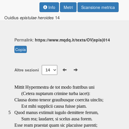
Info
Metri
Scansione metrica
Ouidius
epistulae heroides
14
Permalink:
https://www.mqdq.it/texts/OV|epis|014
Copia
Altre sezioni
Mittit Hypermestra de tot modo fratribus uni
(Cetera nuptarum crimine turba iacet):
Clausa domo teneor grauibusque coercita uinclis;
Est mihi supplicii causa fuisse piam.
5
Quod manus extimuit iugulo demittere ferrum,
Sum rea; laudarer, si scelus ausa forem.
Esse ream praestat quam sic placuisse parenti;