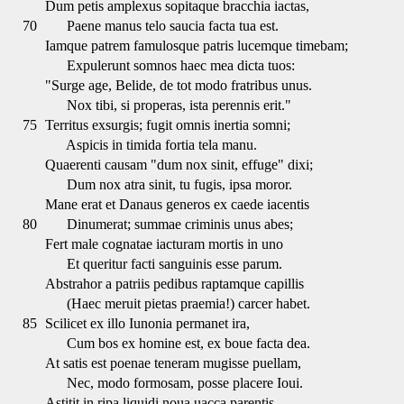
Dum petis amplexus sopitaque bracchia iactas,
70
Paene manus telo saucia facta tua est.
Iamque patrem famulosque patris lucemque timebam;
Expulerunt somnos haec mea dicta tuos:
"Surge age, Belide, de tot modo fratribus unus.
Nox tibi, si properas, ista perennis erit."
75
Territus exsurgis; fugit omnis inertia somni;
Aspicis in timida fortia tela manu.
Quaerenti causam "dum nox sinit, effuge" dixi;
Dum nox atra sinit, tu fugis, ipsa moror.
Mane erat et Danaus generos ex caede iacentis
80
Dinumerat; summae criminis unus abes;
Fert male cognatae iacturam mortis in uno
Et queritur facti sanguinis esse parum.
Abstrahor a patriis pedibus raptamque capillis
(Haec meruit pietas praemia!) carcer habet.
85
Scilicet ex illo Iunonia permanet ira,
Cum bos ex homine est, ex boue facta dea.
At satis est poenae teneram mugisse puellam,
Nec, modo formosam, posse placere Ioui.
Astitit in ripa liquidi noua uacca parentis