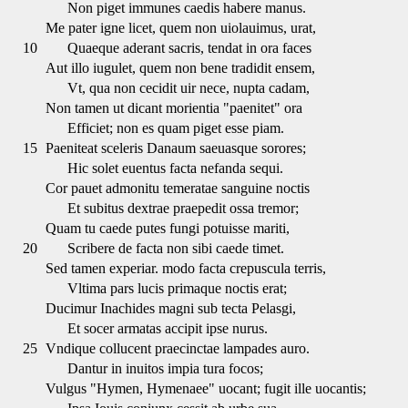
Non piget immunes caedis habere manus.
Me pater igne licet, quem non uiolauimus, urat,
10
Quaeque aderant sacris, tendat in ora faces
Aut illo iugulet, quem non bene tradidit ensem,
Vt, qua non cecidit uir nece, nupta cadam,
Non tamen ut dicant morientia "paenitet" ora
Efficiet; non es quam piget esse piam.
15
Paeniteat sceleris Danaum saeuasque sorores;
Hic solet euentus facta nefanda sequi.
Cor pauet admonitu temeratae sanguine noctis
Et subitus dextrae praepedit ossa tremor;
Quam tu caede putes fungi potuisse mariti,
20
Scribere de facta non sibi caede timet.
Sed tamen experiar. modo facta crepuscula terris,
Vltima pars lucis primaque noctis erat;
Ducimur Inachides magni sub tecta Pelasgi,
Et socer armatas accipit ipse nurus.
25
Vndique collucent praecinctae lampades auro.
Dantur in inuitos impia tura focos;
Vulgus "Hymen, Hymenaee" uocant; fugit ille uocantis;