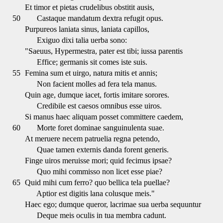
Et timor et pietas crudelibus obstitit ausis,
50
Castaque mandatum dextra refugit opus.
Purpureos laniata sinus, laniata capillos,
Exiguo dixi talia uerba sono:
"Saeuus, Hypermestra, pater est tibi; iussa parentis
Effice; germanis sit comes iste suis.
55
Femina sum et uirgo, natura mitis et annis;
Non facient molles ad fera tela manus.
Quin age, dumque iacet, fortis imitare sorores.
Credibile est caesos omnibus esse uiros.
Si manus haec aliquam posset committere caedem,
60
Morte foret dominae sanguinulenta suae.
At meruere necem patruelia regna petendo,
Quae tamen externis danda forent generis.
Finge uiros meruisse mori; quid fecimus ipsae?
Quo mihi commisso non licet esse piae?
65
Quid mihi cum ferro? quo bellica tela puellae?
Aptior est digitis lana colusque meis."
Haec ego; dumque queror, lacrimae sua uerba sequuntur
Deque meis oculis in tua membra cadunt.