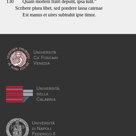
130
Quam mortem fratri depulit, ipsa tulit."
Scribere plura libet, sed pondere lassa catenae
Est manus et uires subtrahit ipse timor.
Università
Ca’ Foscari
Venezia
Università
della
Calabria
Università
di Napoli
Federico II