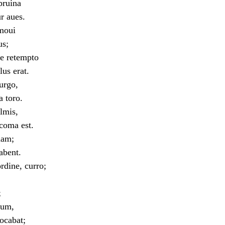
pruina
r aues.
 moui
s;
ue retempto
us erat.
urgo,
 toro.
lmis,
coma est.
nam;
abent.
rdine, curro;
;
uum,
uocabat;