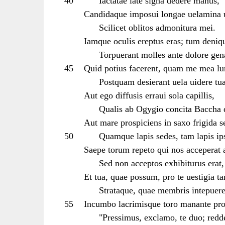
40
Iactatae late signa dedere manus,
Candidaque imposui longae uelamina 
Scilicet oblitos admonitura mei.
Iamque oculis ereptus eras; tum deniqu
Torpuerant molles ante dolore gen
45
Quid potius facerent, quam me mea lum
Postquam desierant uela uidere tu
Aut ego diffusis erraui sola capillis,
Qualis ab Ogygio concita Baccha 
Aut mare prospiciens in saxo frigida s
50
Quamque lapis sedes, tam lapis ips
Saepe torum repeto qui nos acceperat
Sed non acceptos exhibiturus erat,
Et tua, quae possum, pro te uestigia t
Strataque, quae membris intepuere 
55
Incumbo lacrimisque toro manante pro
"Pressimus, exclamo, te duo; redde