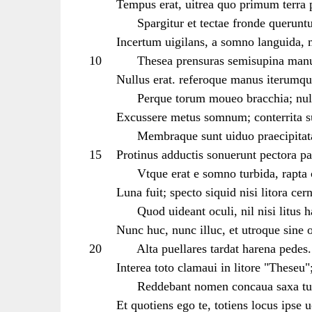
Tempus erat, uitrea quo primum terra 
Spargitur et tectae fronde queruntu
Incertum uigilans, a somno languida,
10
Thesea prensuras semisupina manu
Nullus erat. referoque manus iterumq
Perque torum moueo bracchia; null
Excussere metus somnum; conterrita s
Membraque sunt uiduo praecipitata
15
Protinus adductis sonuerunt pectora pa
Vtque erat e somno turbida, rapta 
Luna fuit; specto siquid nisi litora cer
Quod uideant oculi, nil nisi litus h
Nunc huc, nunc illuc, et utroque sine o
20
Alta puellares tardat harena pedes.
Interea toto clamaui in litore "Theseu"
Reddebant nomen concaua saxa t
Et quotiens ego te, totiens locus ipse 