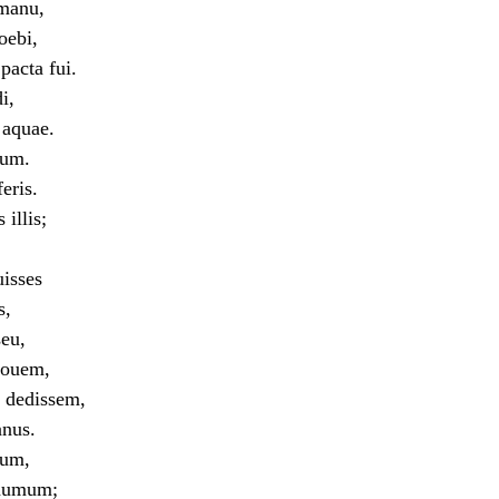
manu,
oebi,
acta fui.
i,
aquae.
rum.
eris.
 illis;
uisses
s,
seu,
bouem,
a dedissem,
nus.
cum,
 humum;