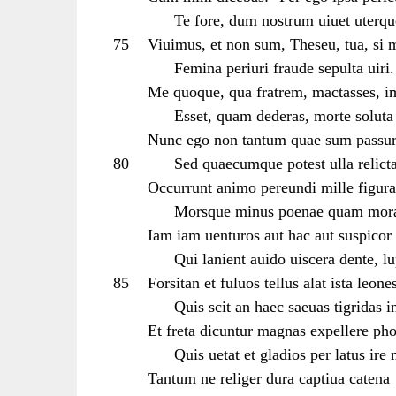
Te fore, dum nostrum uiuet uterqu
75
Viuimus, et non sum, Theseu, tua, si 
Femina periuri fraude sepulta uiri.
Me quoque, qua fratrem, mactasses, i
Esset, quam dederas, morte soluta 
Nunc ego non tantum quae sum passur
80
Sed quaecumque potest ulla relicta 
Occurrunt animo pereundi mille figura
Morsque minus poenae quam mora m
Iam iam uenturos aut hac aut suspicor i
Qui lanient auido uiscera dente, lu
85
Forsitan et fuluos tellus alat ista leone
Quis scit an haec saeuas tigridas in
Et freta dicuntur magnas expellere ph
Quis uetat et gladios per latus ire
Tantum ne religer dura captiua catena