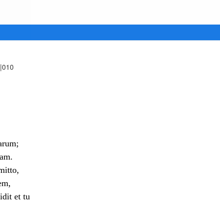
s|010
arum;
ram.
mitto,
em,
it et tu