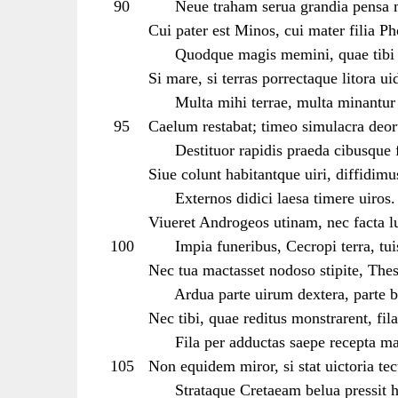
90
Neue traham serua grandia pensa 
Cui pater est Minos, cui mater filia Ph
Quodque magis memini, quae tibi p
Si mare, si terras porrectaque litora uid
Multa mihi terrae, multa minantur 
95
Caelum restabat; timeo simulacra deo
Destituor rapidis praeda cibusque f
Siue colunt habitantque uiri, diffidimus
Externos didici laesa timere uiros.
Viueret Androgeos utinam, nec facta l
100
Impia funeribus, Cecropi terra, tui
Nec tua mactasset nodoso stipite, The
Ardua parte uirum dextera, parte 
Nec tibi, quae reditus monstrarent, fil
Fila per adductas saepe recepta ma
105
Non equidem miror, si stat uictoria te
Strataque Cretaeam belua pressit