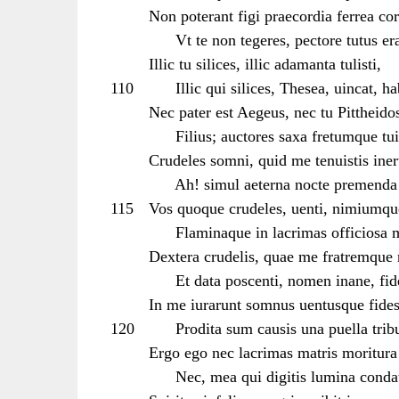
Non poterant figi praecordia ferrea co
Vt te non tegeres, pectore tutus era
Illic tu silices, illic adamanta tulisti,
110
Illic qui silices, Thesea, uincat, ha
Nec pater est Aegeus, nec tu Pittheido
Filius; auctores saxa fretumque tui
Crudeles somni, quid me tenuistis ine
Ah! simul aeterna nocte premenda 
115
Vos quoque crudeles, uenti, nimiumque
Flaminaque in lacrimas officiosa 
Dextera crudelis, quae me fratremque 
Et data poscenti, nomen inane, fid
In me iurarunt somnus uentusque fide
120
Prodita sum causis una puella tribu
Ergo ego nec lacrimas matris moritura
Nec, mea qui digitis lumina condat,