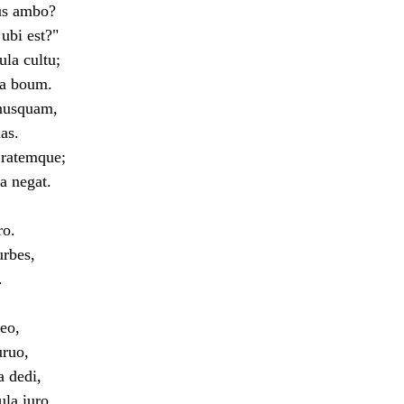
us ambo?
ubi est?"
ula cultu;
a boum.
 nusquam,
as.
 ratemque;
a negat.
ro.
urbes,
.
eo,
uruo,
 dedi,
la iuro,