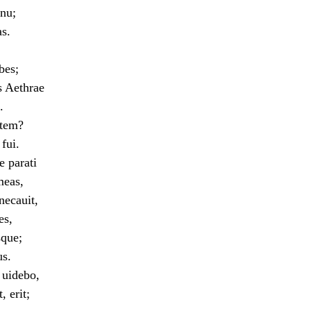
rnu;
s.
bes;
s Aethrae
.
rtem?
fui.
 parati
meas,
necauit,
es,
sque;
s.
 uidebo,
 erit;