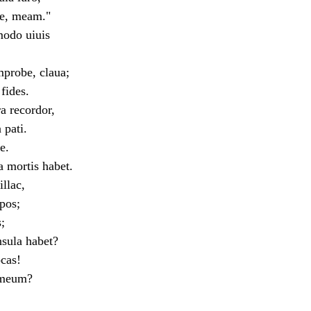
e, meam."
modo uiuis
mprobe, claua;
fides.
a recordor,
pati.
e.
ortis habet.
llac,
pos;
s;
sula habet?
ocas!
 meum?