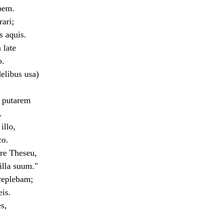
pem.
rari;
 aquis.
 late
o.
elibus usa)
e putarem
.
illo,
o.
ere Theseu,
lla suum."
replebam;
is.
s,