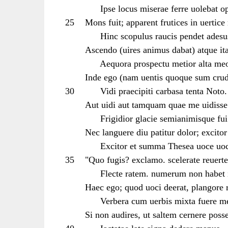
Ipse locus miserae ferre uolebat o
25
Mons fuit; apparent frutices in uertice 
Hinc scopulus raucis pendet adesus
Ascendo (uires animus dabat) atque ita
Aequora prospectu metior alta me
Inde ego (nam uentis quoque sum crud
30
Vidi praecipiti carbasa tenta Noto.
Aut uidi aut tamquam quae me uidiss
Frigidior glacie semianimisque fui
Nec languere diu patitur dolor; excitor 
Excitor et summa Thesea uoce uoc
35
"Quo fugis? exclamo. scelerate reuert
Flecte ratem. numerum non habet i
Haec ego; quod uoci deerat, plangore 
Verbera cum uerbis mixta fuere me
Si non audires, ut saltem cernere posse