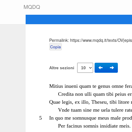
M
Q
D
Q
Permalink:
https://www.mqdq.it/texts/OV|epi
Copia
Altre sezioni
Mitius inueni quam te genus omne fer
Credita non ulli quam tibi peius e
Quae legis, ex illo, Theseu, tibi litore 
Vnde tuam sine me uela tulere rat
5
In quo me somnusque meus male prodid
Per facinus somnis insidiate meis.