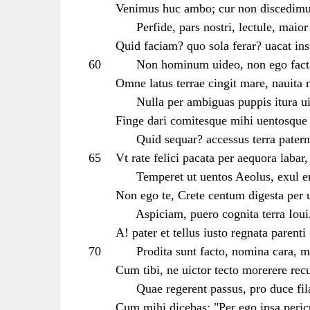
Venimus huc ambo; cur non discedim
Perfide, pars nostri, lectule, maior 
Quid faciam? quo sola ferar? uacat ins
60
Non hominum uideo, non ego fact
Omne latus terrae cingit mare, nauita
Nulla per ambiguas puppis itura ui
Finge dari comitesque mihi uentosque
Quid sequar? accessus terra patern
65
Vt rate felici pacata per aequora labar,
Temperet ut uentos Aeolus, exul e
Non ego te, Crete centum digesta per 
Aspiciam, puero cognita terra Ioui
A! pater et tellus iusto regnata parenti
70
Prodita sunt facto, nomina cara, m
Cum tibi, ne uictor tecto morerere rec
Quae regerent passus, pro duce fila
Cum mihi dicebas: "Per ego ipsa pericu