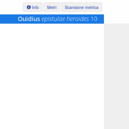
Info
Metri
Scansione metrica
Ouidius
epistulae heroides
10