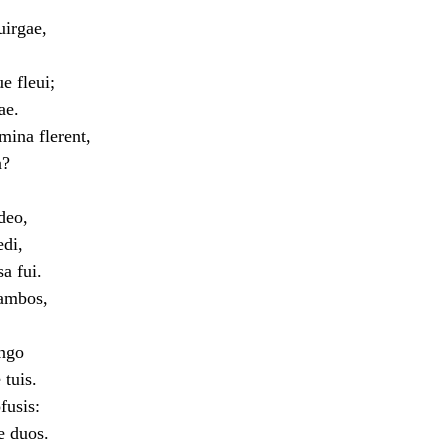
uirgae,
e fleui;
ae.
ina flerent,
a?
deo,
edi,
a fui.
 ambos,
ango
tuis.
fusis:
 duos.