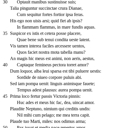
30
Optauit manibus sustinuisse suis;
Talia pinguntur succinctae crura Dianae,
Cum sequitur fortes fortior ipsa feras.
His ego non uisis arsi; quid fiet ab ipsis?
In flammam flammas, in mare fundis aquas.
35
Suspicor ex istis et cetera posse placere,
Quae bene sub tenui condita ueste latent.
Vis tamen interea faciles arcessere uentos,
Quos faciet nostra mota tabella manu?
An magis hic meus est animi, non aeris, aestus,
40
Captaque femineus pectora torret amor?
Dum loquor, alba leui sparsa est tibi puluere uestis:
Sordide de niueo corpore puluis abi.
Sed iam pompa uenit: linguis animisque fauete;
Tempus adest plausus: aurea pompa uenit.
45
Prima loco fertur passis Victoria pinnis:
Huc ades et meus hic fac, dea, uincat amor.
Plaudite Neptuno, nimium qui creditis undis:
Nil mihi cum pelago; me mea terra capit.
Plaude tuo Marti, miles: nos odimus arma;
50
Pax iuuat et media pace repertus amor.