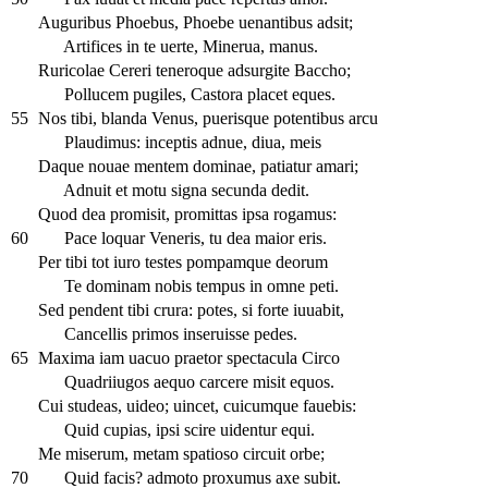
Auguribus Phoebus, Phoebe uenantibus adsit;
Artifices in te uerte, Minerua, manus.
Ruricolae Cereri teneroque adsurgite Baccho;
Pollucem pugiles, Castora placet eques.
55
Nos tibi, blanda Venus, puerisque potentibus arcu
Plaudimus: inceptis adnue, diua, meis
Daque nouae mentem dominae, patiatur amari;
Adnuit et motu signa secunda dedit.
Quod dea promisit, promittas ipsa rogamus:
60
Pace loquar Veneris, tu dea maior eris.
Per tibi tot iuro testes pompamque deorum
Te dominam nobis tempus in omne peti.
Sed pendent tibi crura: potes, si forte iuuabit,
Cancellis primos inseruisse pedes.
65
Maxima iam uacuo praetor spectacula Circo
Quadriiugos aequo carcere misit equos.
Cui studeas, uideo; uincet, cuicumque fauebis:
Quid cupias, ipsi scire uidentur equi.
Me miserum, metam spatioso circuit orbe;
70
Quid facis? admoto proxumus axe subit.