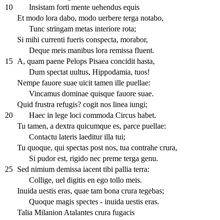
10
Insistam forti mente uehendus equis
Et modo lora dabo, modo uerbere terga notabo,
Tunc stringam metas interiore rota;
Si mihi currenti fueris conspecta, morabor,
Deque meis manibus lora remissa fluent.
15
A, quam paene Pelops Pisaea concidit hasta,
Dum spectat uultus, Hippodamia, tuos!
Nempe fauore suae uicit tamen ille puellae:
Vincamus dominae quisque fauore suae.
Quid frustra refugis? cogit nos linea iungi;
20
Haec in lege loci commoda Circus habet.
Tu tamen, a dextra quicumque es, parce puellae:
Contactu lateris laeditur illa tui;
Tu quoque, qui spectas post nos, tua contrahe crura,
Si pudor est, rigido nec preme terga genu.
25
Sed nimium demissa iacent tibi pallia terra:
Collige, uel digitis en ego tollo meis.
Inuida uestis eras, quae tam bona crura tegebas;
Quoque magis spectes - inuida uestis eras.
Talia Milanion Atalantes crura fugacis