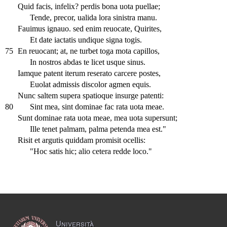
Quid facis, infelix? perdis bona uota puellae;
Tende, precor, ualida lora sinistra manu.
Fauimus ignauo. sed enim reuocate, Quirites,
Et date iactatis undique signa togis.
75
En reuocant; at, ne turbet toga mota capillos,
In nostros abdas te licet usque sinus.
Iamque patent iterum reserato carcere postes,
Euolat admissis discolor agmen equis.
Nunc saltem supera spatioque insurge patenti:
80
Sint mea, sint dominae fac rata uota meae.
Sunt dominae rata uota meae, mea uota supersunt;
Ille tenet palmam, palma petenda mea est."
Risit et argutis quiddam promisit ocellis:
"Hoc satis hic; alio cetera redde loco."
Università