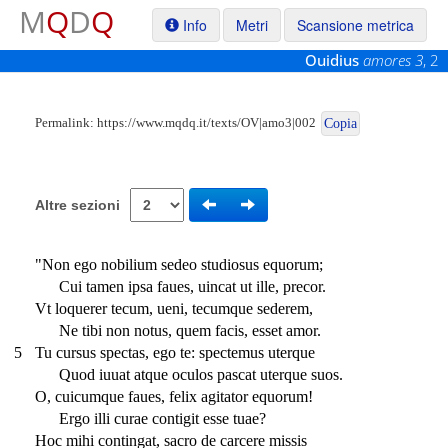
M
Q
D
Q
Info
Metri
Scansione metrica
Ouidius
amores 3
, 2
Permalink:
https://www.mqdq.it/texts/OV|amo3|002
Copia
Altre sezioni
"Non ego nobilium sedeo studiosus equorum;
Cui tamen ipsa faues, uincat ut ille, precor.
Vt loquerer tecum, ueni, tecumque sederem,
Ne tibi non notus, quem facis, esset amor.
5
Tu cursus spectas, ego te: spectemus uterque
Quod iuuat atque oculos pascat uterque suos.
O, cuicumque faues, felix agitator equorum!
Ergo illi curae contigit esse tuae?
Hoc mihi contingat, sacro de carcere missis