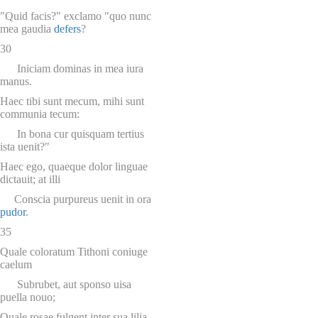
"Quid facis?" exclamo "quo nunc
mea gaudia
defers
?
30
Iniciam dominas in mea iura
manus.
Haec tibi sunt mecum, mihi sunt
communia tecum:
In bona cur quisquam tertius
ista uenit?"
Haec ego, quaeque dolor linguae
dictauit; at illi
Conscia purpureus uenit in ora
pudor
.
35
Quale coloratum Tithoni coniuge
caelum
Subrubet, aut sponso uisa
puella nouo;
Quale rosae fulgent inter sua lilia