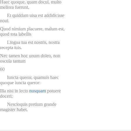
Haec quoque, quam docui, multo
meliora fuerunt,
Et quiddam uisa est addidicisse
noui.
Quod nimium placuere, malum est,
quod tota labellis
Lingua tua est nostris, nostra
recepta tuis.
Nec tamen hoc unum doleo, non
oscula tantum
60
Iuncta queror, quamuis haec
quoque iuncta queror:
Illa nisi in lecto
nusquam
potuere
doceri;
Nescioquis pretium grande
magister habet.