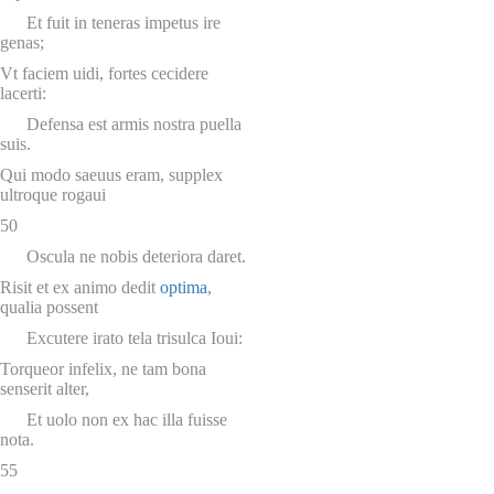
Et fuit in teneras impetus ire
genas;
Vt faciem uidi, fortes cecidere
lacerti:
Defensa est armis nostra puella
suis.
Qui modo saeuus eram, supplex
ultroque rogaui
50
Oscula ne nobis deteriora daret.
Risit et ex animo dedit
optima
,
qualia possent
Excutere irato tela trisulca Ioui:
Torqueor infelix, ne tam bona
senserit alter,
Et uolo non ex hac illa fuisse
nota.
55