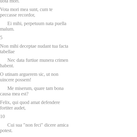
uota mori.
Vota mori mea sunt, cum te
peccasse recordor,
Ei mihi, perpetuum nata puella
malum.
5
Non mihi deceptae nudant tua facta
tabellae
Nec data furtiue munera crimen
habent.
O utinam arguerem sic, ut non
uincere possem!
Me miserum, quare tam bona
causa mea est?
Felix, qui quod amat defendere
fortiter audet,
10
Cui sua "non feci" dicere amica
potest.