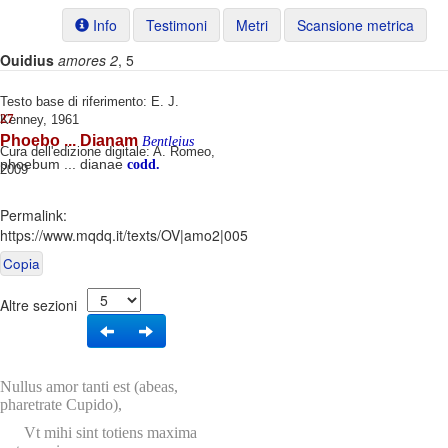
Info
Testimoni
Metri
Scansione metrica
Ouidius
amores 2
, 5
Testo base di riferimento: E. J.
27
Kenney, 1961
Phoebo ... Dianam
Bentleius
Cura dell'edizione digitale: A. Romeo,
phoebum ... dianae
codd.
2009
Permalink:
https://www.mqdq.it/texts/OV|amo2|005
Copia
Altre sezioni
Nullus amor tanti est (abeas,
pharetrate Cupido),
Vt mihi sint totiens maxima