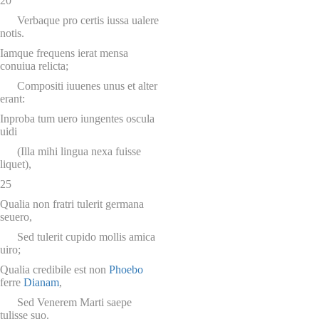
20
Verbaque pro certis iussa ualere
notis.
Iamque frequens ierat mensa
conuiua relicta;
Compositi iuuenes unus et alter
erant:
Inproba tum uero iungentes oscula
uidi
(Illa mihi lingua nexa fuisse
liquet),
25
Qualia non fratri tulerit germana
seuero,
Sed tulerit cupido mollis amica
uiro;
Qualia credibile est non
Phoebo
ferre
Dianam
,
Sed Venerem Marti saepe
tulisse suo.