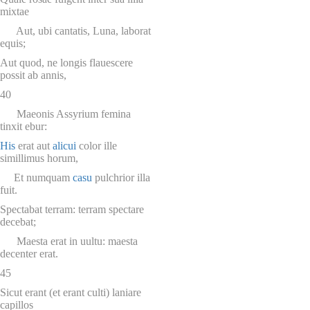
mixtae
Aut, ubi cantatis, Luna, laborat
equis;
Aut quod, ne longis flauescere
possit ab annis,
40
Maeonis Assyrium femina
tinxit ebur:
His
erat aut
alicui
color ille
simillimus horum,
Et numquam
casu
pulchrior illa
fuit.
Spectabat terram: terram spectare
decebat;
Maesta erat in uultu: maesta
decenter erat.
45
Sicut erant (et erant culti) laniare
capillos