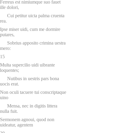
Ferreus est nimiumque suo fauet
ille dolori,
Cui petitur uicta palma cruenta
rea.
Ipse miser uidi, cum me dormire
putares,
Sobrius apposito crimina uestra
mero:
15
Multa supercilio uidi uibrante
loquentes;
Nutibus in uestris pars bona
uocis erat.
Non oculi tacuere tui conscriptaque
uino
Mensa, nec in digitis littera
nulla fuit.
Sermonem agnoui, quod non
uideatur, agentem