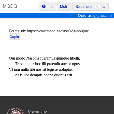
M
Q
D
Q
Info
Metri
Scansione metrica
Ouidius
epigramma
Permalink:
https://www.mqdq.it/texts/OV|amo0|001
Copia
Qui modo Nasonis fueramus quinque libelli,
Tres sumus: hoc illi praetulit auctor opus
Vt iam nulla tibi nos sit legisse uoluptas,
At leuior demptis poena duobus erit.
Università