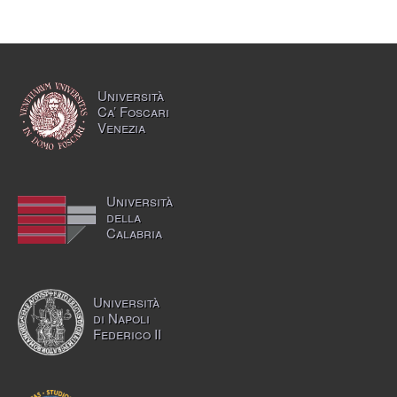
Università
Ca’ Foscari
Venezia
Università
della
Calabria
Università
di Napoli
Federico II