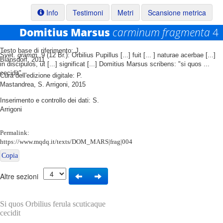
Info
Testimoni
Metri
Scansione metrica
Domitius Marsus
carminum fragmenta
4
Testo base di riferimento: J.
Svet.
gramm
. 9 (12 Br.): Orbilius Pupillus [...] fuit [... ] naturae acerbae [...]
Blänsdorf, 2011
in discipulos, ut [...] significat [...] Domitius Marsus scribens: "si quos ...
cecidit".
Cura dell'edizione digitale: P.
Mastandrea, S. Arrigoni, 2015
Inserimento e controllo dei dati: S.
Arrigoni
Permalink:
https://www.mqdq.it/texts/DOM_MARS|frag|004
Copia
Altre sezioni
Si quos Orbilius ferula scuticaque
cecidit