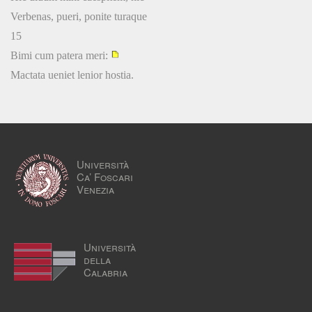
Verbenas, pueri, ponite turaque
15
Bimi cum patera meri:
Mactata ueniet lenior hostia.
Università
Ca’ Foscari
Venezia
Università
della
Calabria