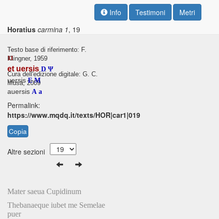
Info
Testimoni
Metri
Horatius
carmina 1
, 19
Testo base di riferimento: F.
11
Klingner, 1959
et uersis
D
Ψ
Cura dell'edizione digitale: G. C.
uersis
E
M
Musa, 2009
auersis
A
a
Permalink:
https://www.mqdq.it/texts/HOR|car1|019
Copia
Altre sezioni
Mater saeua Cupidinum
Thebanaeque iubet me Semelae
puer