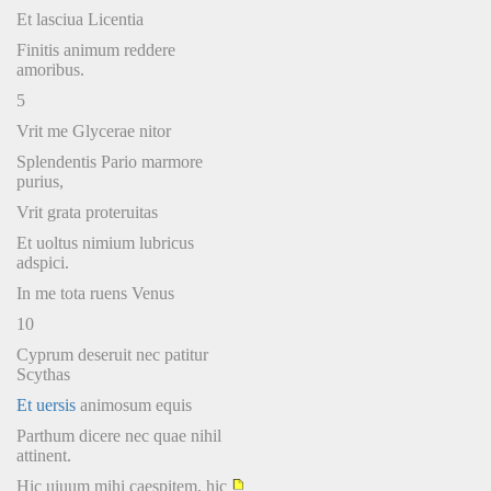
Et lasciua Licentia
Finitis animum reddere
amoribus.
5
Vrit me Glycerae nitor
Splendentis Pario marmore
purius,
Vrit grata proteruitas
Et uoltus nimium lubricus
adspici.
In me tota ruens Venus
10
Cyprum deseruit nec patitur
Scythas
Et uersis
animosum equis
Parthum dicere nec quae nihil
attinent.
Hic uiuum mihi caespitem, hic