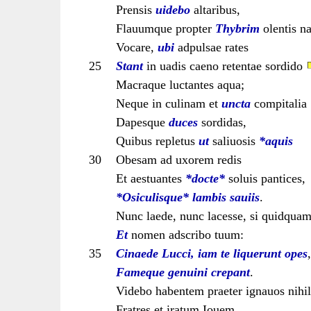
Prensis
uidebo
altaribus,
Flauumque propter
Thybrim
olentis n
Vocare,
ubi
adpulsae rates
25
Stant
in uadis caeno retentae sordido
Macraque luctantes aqua;
Neque in culinam et
uncta
compitalia
Dapesque
duces
sordidas,
Quibus repletus
ut
saliuosis
*aquis
30
Obesam ad uxorem redis
Et aestuantes
*docte*
soluis pantices,
*Osiculisque*
lambis
sauiis
.
Nunc laede, nunc lacesse, si quidquam
Et
nomen adscribo tuum:
35
Cinaede Lucci, iam te liquerunt opes
,
Fameque genuini crepant
.
Videbo habentem praeter ignauos nihil
Fratres et iratum Iouem