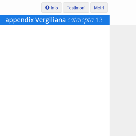
Info
Testimoni
Metri
appendix Vergiliana
catalepta
13