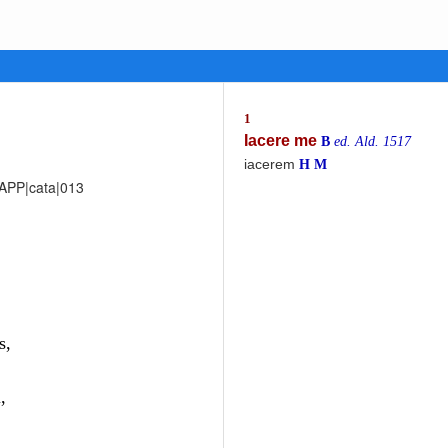
1
Iacere me
B
ed. Ald. 1517
iacerem
H
M
_APP|cata|013
s,
,