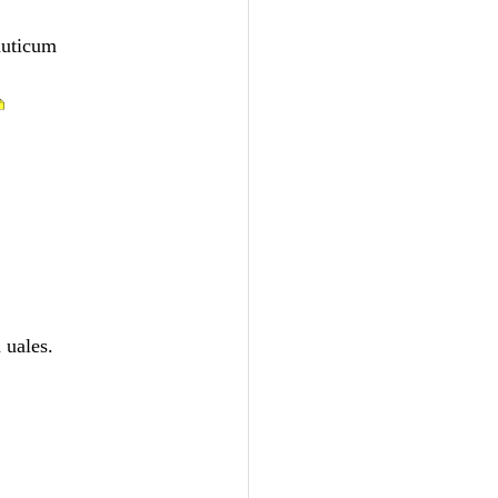
auticum
 uales.