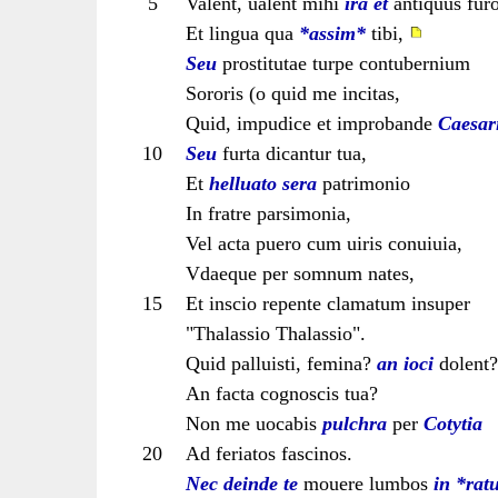
5
Valent, ualent mihi
ira et
antiquus fur
Et lingua qua
*assim*
tibi,
Seu
prostitutae turpe contubernium
Sororis (o quid me incitas,
Quid, impudice et improbande
Caesar
10
Seu
furta dicantur tua,
Et
helluato sera
patrimonio
In fratre parsimonia,
Vel acta puero cum uiris conuiuia,
Vdaeque per somnum nates,
15
Et inscio repente clamatum insuper
"Thalassio Thalassio".
Quid palluisti, femina?
an
ioci
dolent?
An facta cognoscis tua?
Non me uocabis
pulchra
per
Cotytia
20
Ad feriatos fascinos.
Nec deinde te
mouere lumbos
in *rat