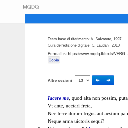
M
Q
D
Q
Testo base di riferimento: A. Salvatore, 1997
Cura dell'edizione digitale: C. Laudani, 2010
Permalink:
https://www.mqdq.it/texts/VERG
Copia
Altre sezioni
Iacere me
, quod alta non possim, puta
Vt ante, uectari freta,
Nec ferre durum frigus aut aestum pati
Neque arma uictoris sequi?