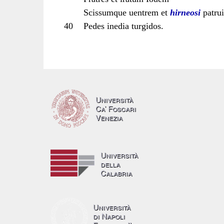
Scissumque uentrem et
hirneosi
patrui
40
Pedes inedia turgidos.
Università
Ca’ Foscari
Venezia
Università
della
Calabria
Università
di Napoli