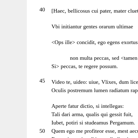
40
[Haec, bellicosus cui pater, mater clue
Vbi initiantur gentes orarum ultimae
<Ops ille> concidit, ego egens exortu
non multa peccas, sed <tamen
Si> peccas, te regere possum.
45
Video te, uideo: uiue, Vlixes, dum lice
Oculis postremum lumen radiatum rap
Aperte fatur dictio, si intellegas:
Tali dari arma, qualis qui gessit fuit,
Iubet, potiri si studeamus Pergamum.
50
Quem ego me profiteor esse, mest aec