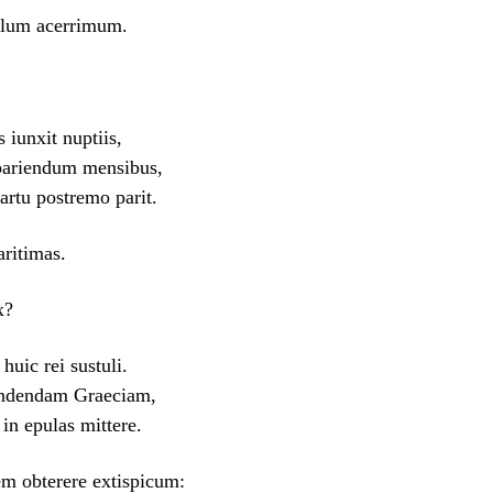
telum acerrimum.
 iunxit nuptiis,
 pariendum mensibus,
rtu postremo parit.
aritimas.
x?
huic rei sustuli.
endendam Graeciam,
n epulas mittere.
tem obterere extispicum: