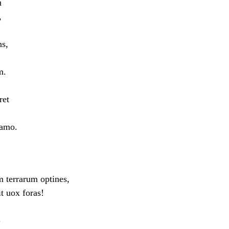
u
,
ns,
m.
ret
gamo.
 terrarum optines,
t uox foras!
.