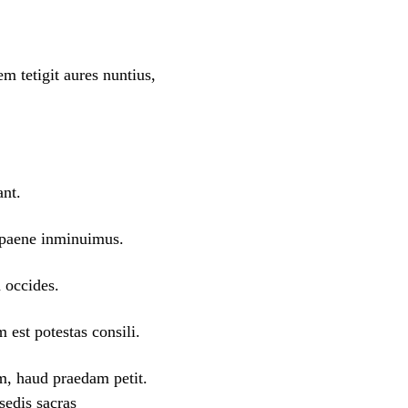
 tetigit aures nuntius,
nt.
 paene inminuimus.
 occides.
est potestas consili.
, haud praedam petit.
sedis sacras