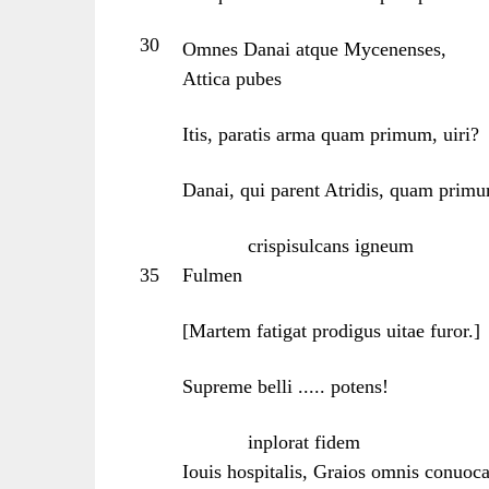
30
Omnes Danai atque Mycenenses,
Attica pubes
Itis, paratis arma quam primum, uiri?
Danai, qui parent Atridis, quam prim
crispisulcans igneum
35
Fulmen
[Martem fatigat prodigus uitae furor.]
Supreme belli ..... potens!
inplorat fidem
Iouis hospitalis, Graios omnis conuoca