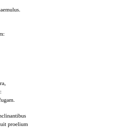
 aemulus.
em:
ra,
:
 fugam.
clinantibus
uit proelium