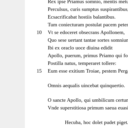
Rex ipse Priamus somnio, mentis met
Perculsus, curis sumptus suspirantibus
Ecsacrificabat hostiis balantibus.
Tum coniecturam postulat pacem pete
10
Vt se edoceret obsecrans Apollonem,
Quo sese uertant tantae sortes somniu
Ibi ex oraclo uoce diuina edidit
Apollo, puerum, primus Priamo qui fo
Postilla natus, temperaret tollere:
15
Eum esse exitium Troiae, pestem Per
Omnis aequalis uincebat quinquertio.
O sancte Apollo, qui umbilicum certum
Vnde superstitiosa primum saeua euasi
Hecuba, hoc dolet pudet piget