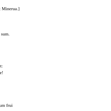
t Minerua.]
s sum.
t:
e!
um frui