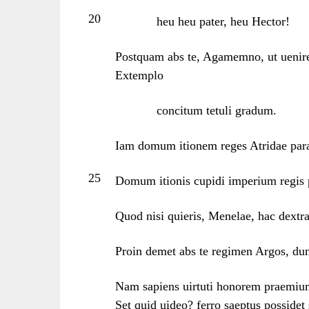
20
heu heu pater, heu Hector!
Postquam abs te, Agamemno, ut uenirem
Extemplo
concitum tetuli gradum.
Iam domum itionem reges Atridae para
25
Domum itionis cupidi imperium regis
Quod nisi quieris, Menelae, hac dextra
Proin demet abs te regimen Argos, dum 
Nam sapiens uirtuti honorem praemium
Set quid uideo? ferro saeptus possidet 