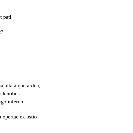
 pati.
t?
 alta atque ardua,
endentibus
igo inferum.
 opertae ex ostio