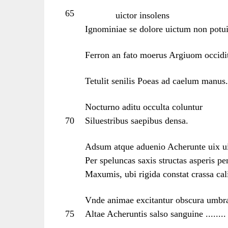
65
uictor insolens
Ignominiae se dolore uictum non potuit
Ferron an fato moerus Argiuom occidi
Tetulit senilis Poeas ad caelum manus.
Nocturno aditu occulta coluntur
70
Siluestribus saepibus densa.
Adsum atque aduenio Acherunte uix uia
Per speluncas saxis structas asperis p
Maxumis, ubi rigida constat crassa cal
Vnde animae excitantur obscura umbra
75
Altae Acheruntis salso sanguine ........