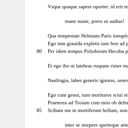
Vsque quaque sapere oportet: id erit 
mane mane, porro ut audias!
Qua tempestate Helenam Paris innuptis
Ego tum grauida expletis iam fere ad
80
Per idem tempus Polydorum Hecuba pa
Et ego ibo ut latebras ruspans rimer m
Naufragia, labes generis ignoras, sene
Ego cum genui, tum morituros sciui et 
Praeterea ad Troiam cum misi ob def
85
Scibam me in mortiferum bellum, non i
inter se strepere aperteque ar