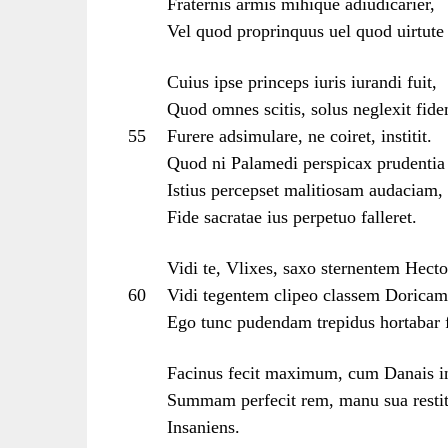
Fraternis armis mihique adiudicarier,
Vel quod proprinquus uel quod uirtute
Cuius ipse princeps iuris iurandi fuit,
Quod omnes scitis, solus neglexit fid
55
Furere adsimulare, ne coiret, institit.
Quod ni Palamedi perspicax prudentia
Istius percepset malitiosam audaciam,
Fide sacratae ius perpetuo falleret.
Vidi te, Vlixes, saxo sternentem Hecto
60
Vidi tegentem clipeo classem Doricam
Ego tunc pudendam trepidus hortabar
Facinus fecit maximum, cum Danais in
Summam perfecit rem, manu sua restit
Insaniens.