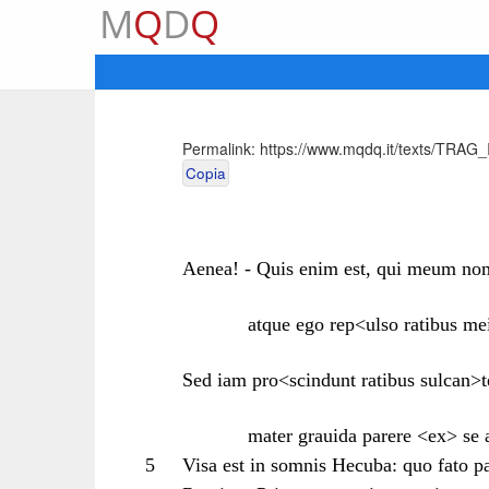
M
Q
D
Q
Permalink:
https://www.mqdq.it/texts/TRAG_I
Copia
Aenea! - Quis enim est, qui meum no
atque ego rep<ulso ratibus me
Sed iam pro<scindunt ratibus sulcan>t
mater grauida parere <ex> se
5
Visa est in somnis Hecuba: quo fato pa