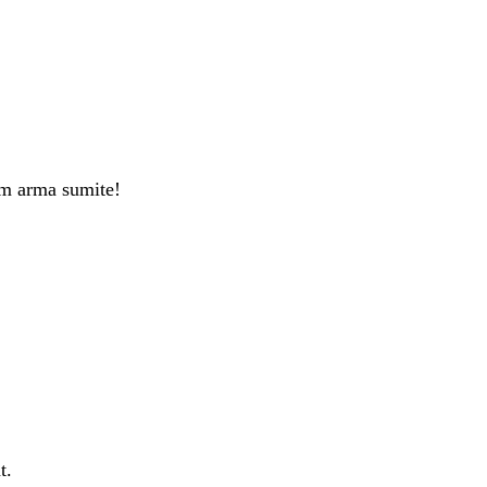
um arma sumite!
t.