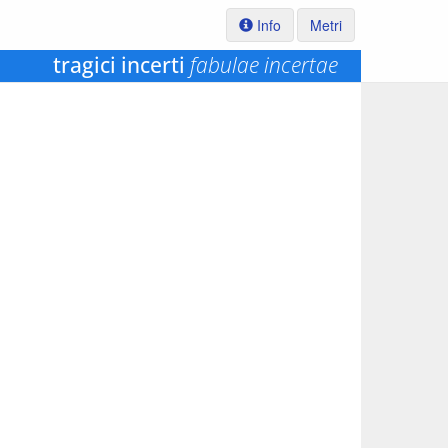
Info
Metri
tragici incerti
fabulae incertae