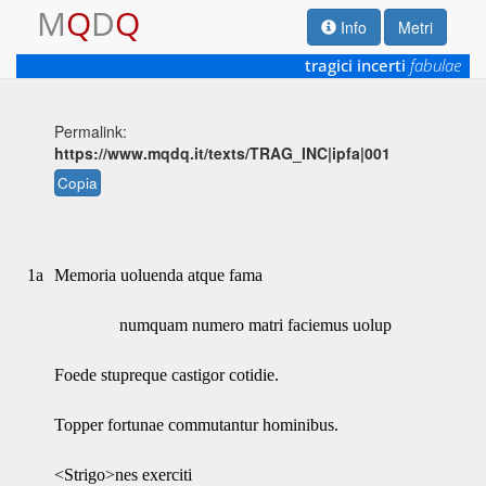
M
Q
D
Q
Info
Metri
tragici incerti
fabulae
Permalink:
https://www.mqdq.it/texts/TRAG_INC|ipfa|001
Copia
1a
Memoria uoluenda atque fama
numquam numero matri faciemus uolup
Foede stupreque castigor cotidie.
Topper fortunae commutantur hominibus.
<Strigo>nes exerciti