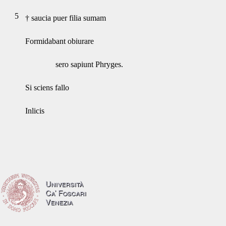
5
† saucia puer filia sumam
Formidabant obiurare
sero sapiunt Phryges.
Si sciens fallo
Inlicis
Università
Ca’ Foscari
Venezia