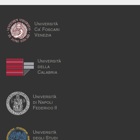
Università
Ca’ Foscari
Venezia
Università
della
Calabria
Università
di Napoli
Federico II
Università
degli Studi