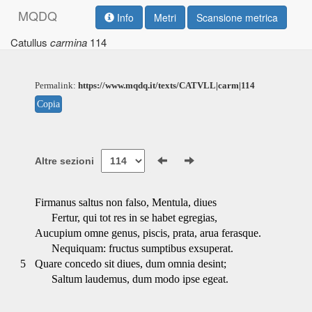
M
Q
D
Q
Info
Metri
Scansione metrica
Catullus
carmina
114
Permalink:
https://www.mqdq.it/texts/CATVLL|carm|114
Copia
Altre sezioni
Firmanus saltus non falso, Mentula, diues
Fertur, qui tot res in se habet egregias,
Aucupium omne genus, piscis, prata, arua ferasque.
Nequiquam: fructus sumptibus exsuperat.
5
Quare concedo sit diues, dum omnia desint;
Saltum laudemus, dum modo ipse egeat.