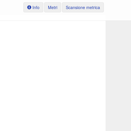
Info
Metri
Scansione metrica