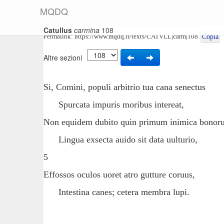
M
Q
D
Q
Catullus
carmina
108
Permalink:
https://www.mqdq.it/texts/CATVLL|carm|108
Copia
Altre sezioni
Si, Comini, populi arbitrio tua cana senectus
Spurcata impuris moribus intereat,
Non equidem dubito quin primum inimica bonor
Lingua exsecta auido sit data uulturio,
5
Effossos oculos uoret atro gutture coruus,
Intestina canes; cetera membra lupi.