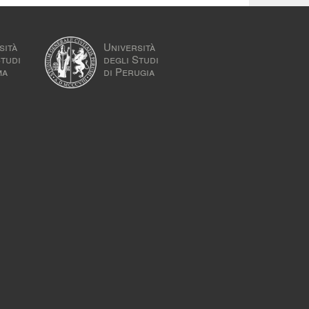
sità
Università
Studi
degli Studi
ma
di Perugia