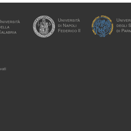
Università
Univer
Università
di Napoli
degli 
della
Federico II
di Par
Calabria
vati