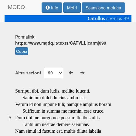
M
Q
D
Q
Info
Metri
Scansione metrica
Catullus
carmina
99
Permalink:
https://www.mqdq.it/texts/CATVLL|carm|099
Copia
Altre sezioni
Surripui tibi, dum ludis, mellite Iuuenti,
Sauiolum dulci dulcius ambrosia.
Verum id non impune tuli; namque amplius horam
Suffixum in summa me memini esse cruce,
5
Dum tibi me purgo nec possum fletibus ullis
Tantillum uestrae demere saeuitiae.
Nam simul id factum est, multis diluta labella