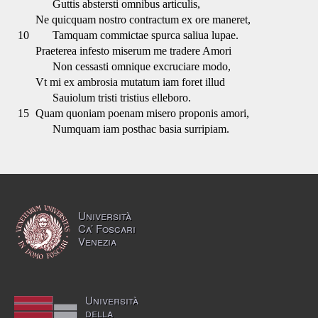
Guttis abstersti omnibus articulis,
Ne quicquam nostro contractum ex ore maneret,
10
Tamquam commictae spurca saliua lupae.
Praeterea infesto miserum me tradere Amori
Non cessasti omnique excruciare modo,
Vt mi ex ambrosia mutatum iam foret illud
Sauiolum tristi tristius elleboro.
15
Quam quoniam poenam misero proponis amori,
Numquam iam posthac basia surripiam.
Università
Ca’ Foscari
Venezia
Università
della