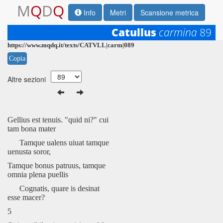
M
Q
D
Q
Info
Metri
Scansione metrica
Catullus
carmina
89
Permalink:
https://www.mqdq.it/texts/CATVLL|carm|089
Copia
Altre sezioni
Gellius est tenuis. "quid ni?" cui
tam bona mater
Tamque ualens uiuat tamque
uenusta soror,
Tamque bonus patruus, tamque
omnia plena puellis
Cognatis, quare is desinat
esse macer?
5