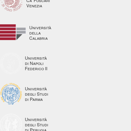
Ca’ Foscari
Venezia
Università
della
Calabria
Università
di Napoli
Federico II
Università
degli Studi
di Parma
Università
degli Studi
di Perugia