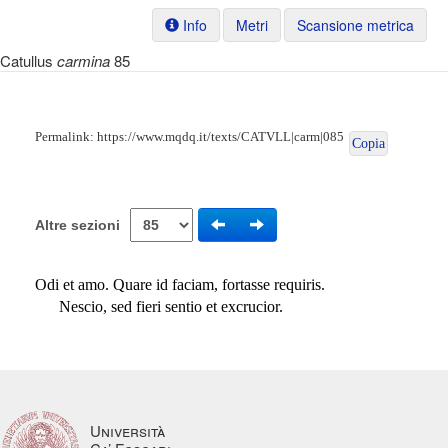
Info
Metri
Scansione metrica
Catullus
carmina
85
Permalink:
https://www.mqdq.it/texts/CATVLL|carm|085
Copia
Altre sezioni
Odi et amo. Quare id faciam, fortasse requiris.
Nescio, sed fieri sentio et excrucior.
Università