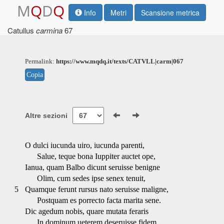
M
Q
D
Q
Info
Metri
Scansione metrica
Catullus
carmina
67
Permalink:
https://www.mqdq.it/texts/CATVLL|carm|067
Copia
Altre sezioni
O dulci iucunda uiro, iucunda parenti,
Salue, teque bona Iuppiter auctet ope,
Ianua, quam Balbo dicunt seruisse benigne
Olim, cum sedes ipse senex tenuit,
5
Quamque ferunt rursus nato seruisse maligne,
Postquam es porrecto facta marita sene.
Dic agedum nobis, quare mutata feraris
In dominum ueterem deseruisse fidem.