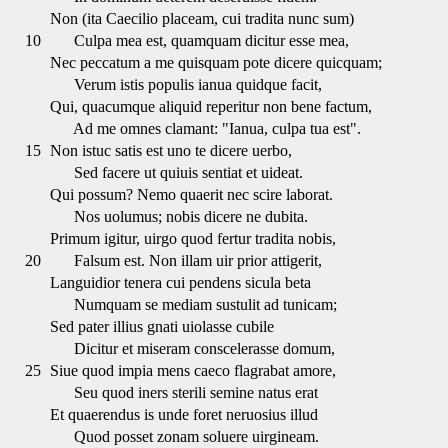
Non (ita Caecilio placeam, cui tradita nunc sum)
10
Culpa mea est, quamquam dicitur esse mea,
Nec peccatum a me quisquam pote dicere quicquam;
Verum istis populis ianua quidque facit,
Qui, quacumque aliquid reperitur non bene factum,
Ad me omnes clamant: "Ianua, culpa tua est".
15
Non istuc satis est uno te dicere uerbo,
Sed facere ut quiuis sentiat et uideat.
Qui possum? Nemo quaerit nec scire laborat.
Nos uolumus; nobis dicere ne dubita.
Primum igitur, uirgo quod fertur tradita nobis,
20
Falsum est. Non illam uir prior attigerit,
Languidior tenera cui pendens sicula beta
Numquam se mediam sustulit ad tunicam;
Sed pater illius gnati uiolasse cubile
Dicitur et miseram conscelerasse domum,
25
Siue quod impia mens caeco flagrabat amore,
Seu quod iners sterili semine natus erat
Et quaerendus is unde foret neruosius illud
Quod posset zonam soluere uirgineam.