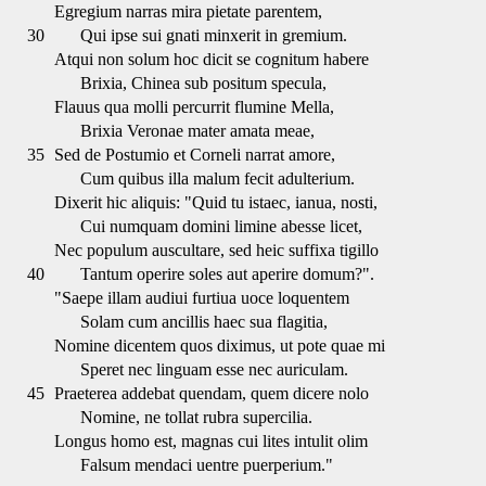
Egregium narras mira pietate parentem,
30
Qui ipse sui gnati minxerit in gremium.
Atqui non solum hoc dicit se cognitum habere
Brixia, Chinea sub positum specula,
Flauus qua molli percurrit flumine Mella,
Brixia Veronae mater amata meae,
35
Sed de Postumio et Corneli narrat amore,
Cum quibus illa malum fecit adulterium.
Dixerit hic aliquis: "Quid tu istaec, ianua, nosti,
Cui numquam domini limine abesse licet,
Nec populum auscultare, sed heic suffixa tigillo
40
Tantum operire soles aut aperire domum?".
"Saepe illam audiui furtiua uoce loquentem
Solam cum ancillis haec sua flagitia,
Nomine dicentem quos diximus, ut pote quae mi
Speret nec linguam esse nec auriculam.
45
Praeterea addebat quendam, quem dicere nolo
Nomine, ne tollat rubra supercilia.
Longus homo est, magnas cui lites intulit olim
Falsum mendaci uentre puerperium."