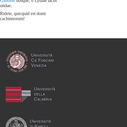
Gaudete
uosque, o Lydiae lacus
undae,
Ridete, quicquid est domi
cachinnorum!
Università
Ca’ Foscari
Venezia
Università
della
Calabria
Università
di Napoli