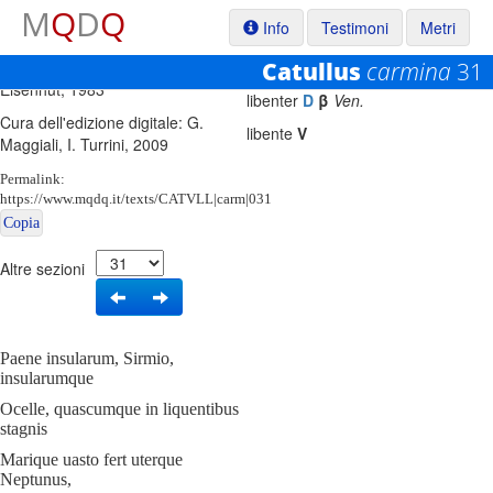
M
Q
D
Q
Info
Testimoni
Metri
Testo base di riferimento: W.
4
Catullus
carmina
31
Eisenhut, 1983
libenter
D
β
Ven.
Cura dell'edizione digitale: G.
libente
V
Maggiali, I. Turrini, 2009
Permalink:
https://www.mqdq.it/texts/CATVLL|carm|031
Copia
Altre sezioni
Paene insularum, Sirmio,
insularumque
Ocelle, quascumque in liquentibus
stagnis
Marique uasto fert uterque
Neptunus,