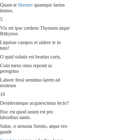
Quam te
libenter
quamque laetus
inuiso,
5
Vix mi ipse credens Thyniam atque
Bithynos
Liquisse campos et uidere te in
tuto!
O quid solutis est beatius curis,
Cum mens onus reponit ac
peregrino
Labore fessi uenimus larem ad
nostrum
10
Desideratoque acquiescimus lecto?
Hoc est quod unum est pro
laboribus tantis.
Salue, o uenusta Sirmio, atque ero
gaude