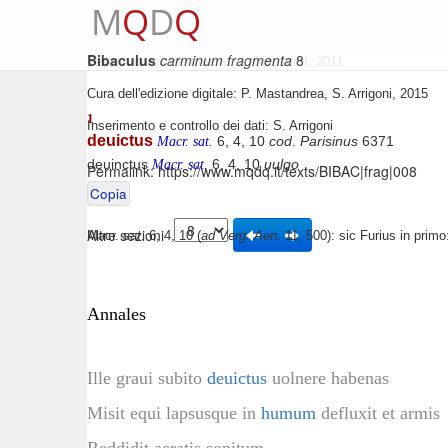
M
Q
D
Q
Bibaculus
carminum fragmenta
8
Testo base di riferimento: J. Blänsdorf, 2011
Cura dell'edizione digitale: P. Mastandrea, S. Arrigoni, 2015
1
Inserimento e controllo dei dati: S. Arrigoni
deuictus
6, 4, 10
cod
.
Parisinus
6371
Macr. sat.
deuinctus
6, 4, 10
uulgo
Macr. sat.
Permalink:
https://www.mqdq.it/texts/BIBAC|frag|008
Copia
Altre sezioni
Macr.
sat
. 6, 4, 10 (
ad Verg. Aen.
11, 500): sic Furius in primo: 
Annales
Ille graui subito
deuictus
uolnere habenas
Misit equi lapsusque in
humum
defluxit et armis