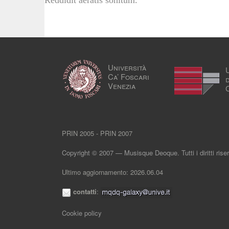
Reddidit aeratis sonitum.
Università
Ca’ Foscari
Venezia
PRIN 2005 - PRIN 2007
Copyright © 2007 — Musisque Deoque. Tutti i diritti riser
Ultimo aggiornamento: 2026.06.04
contatti
:
Cookie policy