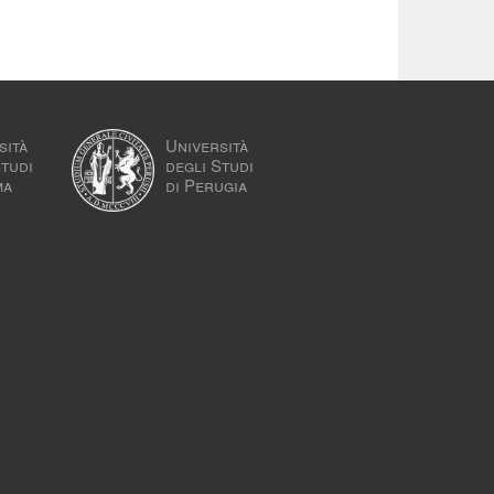
sità
Università
Studi
degli Studi
ma
di Perugia