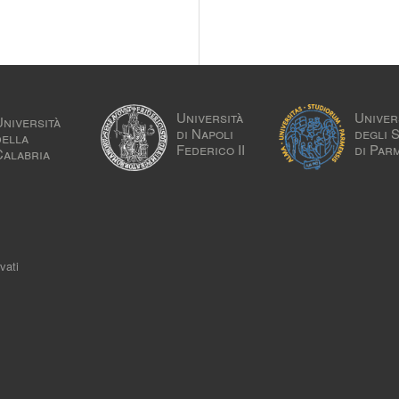
Università
Univer
Università
di Napoli
degli 
della
Federico II
di Par
Calabria
vati