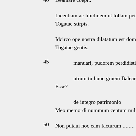
40
Deamare coepit.
Licentiam ac libidinem ut tollam pet
Togatae stirpis.
Idcirco ope nostra dilatatum est do
Togatae gentis.
45
manuari, pudorem perdidisti
utrum tu hunc gruem Balea
Esse?
de integro patrimonio
Meo memordi nummum centum mili
50
Non putaui hoc eam facturum ........