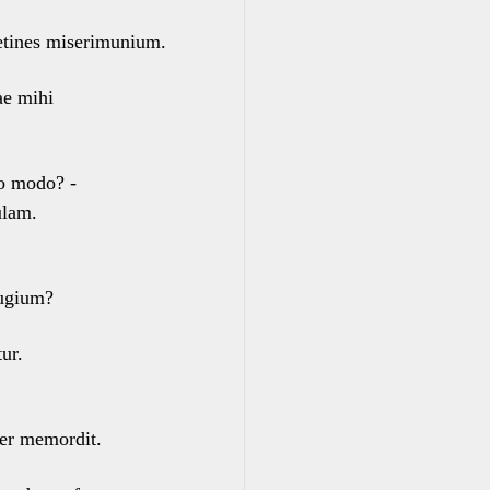
retines miserimunium.
e mihi
o modo? -
ulam.
eugium?
ur.
ter memordit.