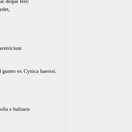
ue deque fers:
edet,
eretricium
 gustes ex Cynica haeresi.
ella e balineis