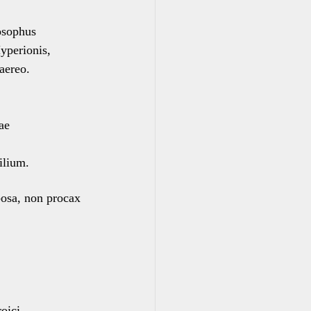
osophus
yperionis,
aereo.
,
ae
ilium.
osa, non procax
oici.