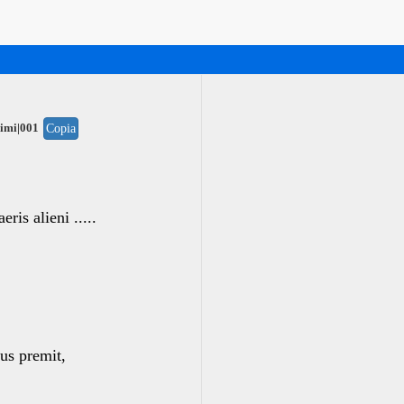
imi|001
Copia
is alieni .....
us premit,