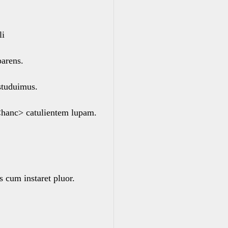
li
parens.
tuduimus.
<hanc> catulientem lupam.
 cum instaret pluor.