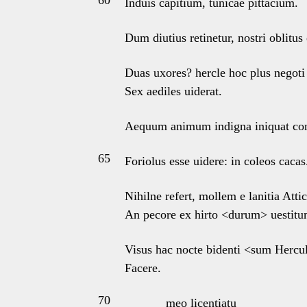
60
Induis capitium, tunicae pittacium.
Dum diutius retinetur, nostri oblitus 
Duas uxores? hercle hoc plus negoti 
Sex aediles uiderat.
Aequum animum indigna iniquat con
65
Foriolus esse uidere: in coleos cacas
Nihilne refert, mollem e lanitia Atti
An pecore ex hirto <durum> uestitu
Visus hac nocte bidenti <sum Hercu
Facere.
70
meo licentiatu