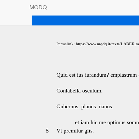
M
Q
D
Q
Permalink:
https://www.mqdq.it/texts/LABER|m
Quid est ius iurandum? emplastrum aer
Conlabella osculum.
Gubernus. planus. nanus.
et iam hic me optimus somn
5
Vt premitur glis.