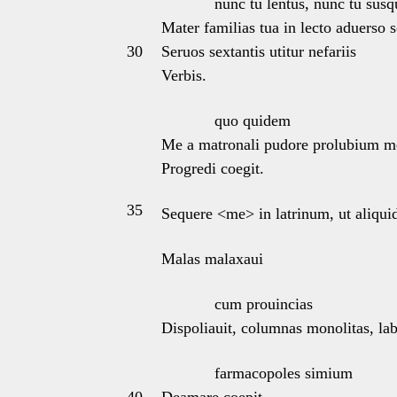
nunc tu lentus, nunc tu susq
Mater familias tua in lecto aduerso s
30
Seruos sextantis utitur nefariis
Verbis.
quo quidem
Me a matronali pudore prolubium m
Progredi coegit.
35
Sequere <me> in latrinum, ut aliquid
Malas malaxaui
cum prouincias
Dispoliauit, columnas monolitas, lab
farmacopoles simium