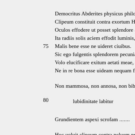
Democritus Abderites physicus phil
Clipeum constituit contra exortum H
Oculos effodere ut posset splendore 
Ita radiis solis aciem effodit luminis
75
Malis bene esse ne uideret ciuibus.
Sic ego fulgentis splendorem pecuni
Volo elucificare exitum aetati meae,
Ne in re bona esse uideam nequam f
Non mammosa, non annosa, non bib
80
lubidinitate labitur
Grundientem aspexi scrofam .......
Hoc uoluit clipeum contra peluem pr