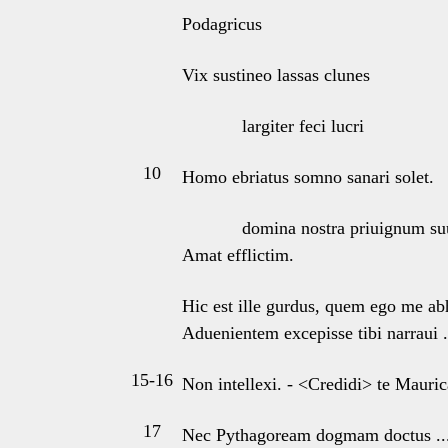
Podagricus
Vix sustineo lassas clunes
largiter feci lucri
10
Homo ebriatus somno sanari solet.
domina nostra priuignum s
Amat efflictim.
Hic est ille gurdus, quem ego me ab
Aduenientem excepisse tibi narraui ..
15-16
Non intellexi. - <Credidi> te Mauric
17
Nec Pythagoream dogmam doctus ..