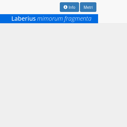
Info
Metri
Laberius
mimorum fragmenta