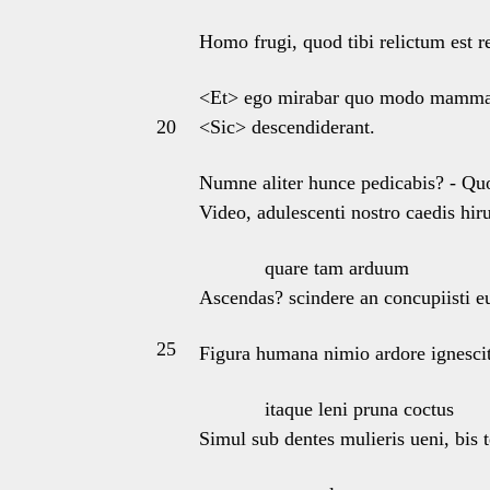
Homo frugi, quod tibi relictum est 
<Et> ego mirabar quo modo mamma
20
<Sic> descendiderant.
Numne aliter hunce pedicabis? - Qu
Video, adulescenti nostro caedis hir
quare tam arduum
Ascendas? scindere an concupiisti 
25
Figura humana nimio ardore ignescit
itaque leni pruna coctus
Simul sub dentes mulieris ueni, bis 