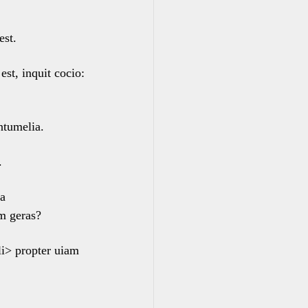
est.
est, inquit cocio:
tumelia.
.
ca
m geras?
li> propter uiam