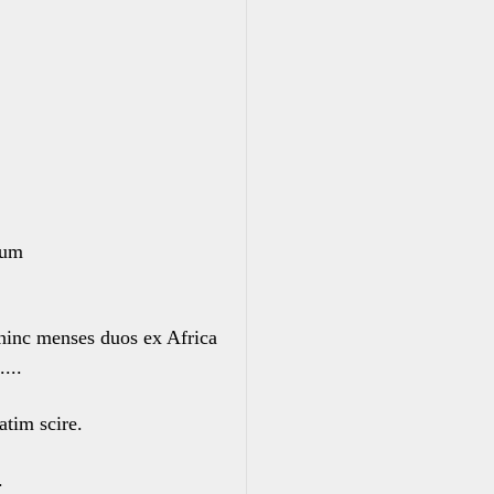
uum
hinc menses duos ex Africa
...
atim scire.
.