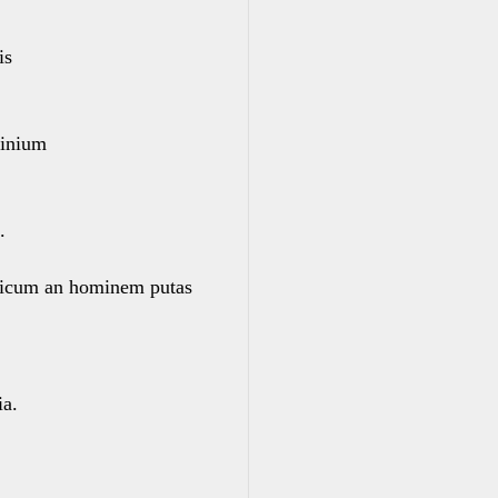
is
minium
.
ricum an hominem putas
a.