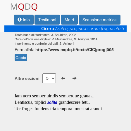
M
Q
D
Q
Info
Testimoni
Metri
Scansione metrica
Cicero
Aratea, prognosticorum fragmenta
5
Testo base di riferimento: J. Soubiran, 2002
Cura dell'edizione digitale: P. Mastandrea, S. Arrigoni, 2014
Inserimento e controllo dei dati: S. Arrigoni
Permalink:
https://www.mqdq.it/texts/CIC|prog|005
Copia
Altre sezioni
Iam uero semper uiridis semperque grauata
Lentiscus, triplici
solita
grandescere fetu,
Ter fruges fundens tria tempora monstrat arandi.