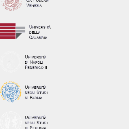
Venezia
Università
della
Calabria
Università
di Napoli
Federico II
Università
degli Studi
di Parma
Università
degli Studi
di Perugia