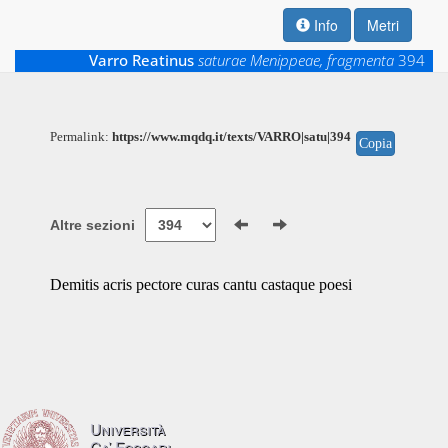
Info
Metri
Varro Reatinus
saturae Menippeae, fragmenta
394
Permalink:
https://www.mqdq.it/texts/VARRO|satu|394
Copia
Altre sezioni
Demitis acris pectore curas cantu castaque poesi
Università
Ca’ Foscari