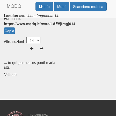
M
Q
D
Q
Info
Metri
Scansione metrica
Laeuius
carminum fragmenta
14
Permalink:
https://www.mqdq.it/texts/LAEV|frag|014
Copia
Altre sezioni
... tu qui permensus ponti maria
alta
Veliuola
Università