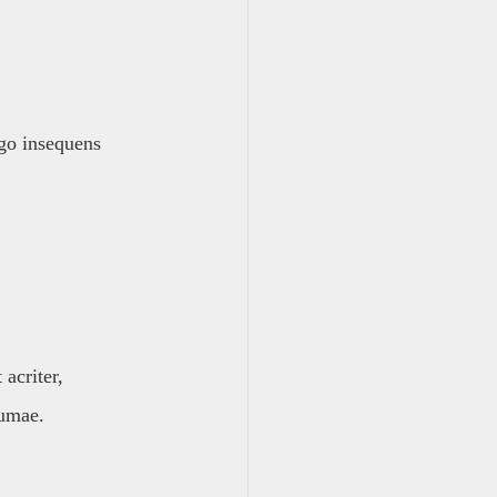
go insequens
acriter,
xumae.