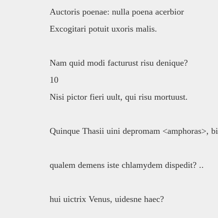
Auctoris poenae: nulla poena acerbior
Excogitari potuit uxoris malis.
Nam quid modi facturust risu denique?
10
Nisi pictor fieri uult, qui risu mortuust.
Quinque Thasii uini depromam <amphoras>, bin
qualem demens iste chlamydem dispedit? ..
hui uictrix Venus, uidesne haec?