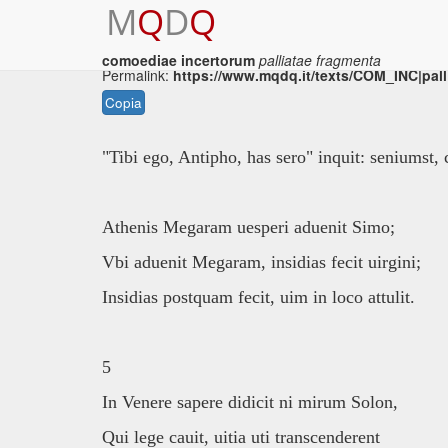
M
Q
D
Q
comoediae incertorum
palliatae fragmenta
Permalink:
https://www.mqdq.it/texts/COM_INC|pall
Copia
"Tibi ego, Antipho, has sero" inquit: seniumst,
Athenis Megaram uesperi aduenit Simo;
Vbi aduenit Megaram, insidias fecit uirgini;
Insidias postquam fecit, uim in loco attulit.
5
In Venere sapere didicit ni mirum Solon,
Qui lege cauit, uitia uti transcenderent