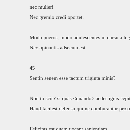
nec mulieri
Nec gremio credi oportet.
Modo pueros, modo adulescentes in cursu a ter
Nec opinantis adsecuta est.
45
Sentin senem esse tactum triginta minis?
Non tu scis? si quas <quando> aedes ignis cepit 
Haud facilest defensu qui ne comburantur pro
Felicitas est quam uocant sapientiam.