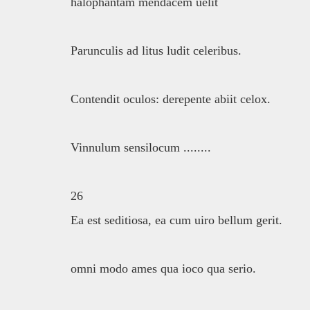
halophantam mendacem uelit
Parunculis ad litus ludit celeribus.
Contendit oculos: derepente abiit celox.
Vinnulum sensilocum ........
26
Ea est seditiosa, ea cum uiro bellum gerit.
omni modo ames qua ioco qua serio.