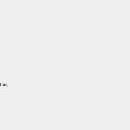
tias,
e,