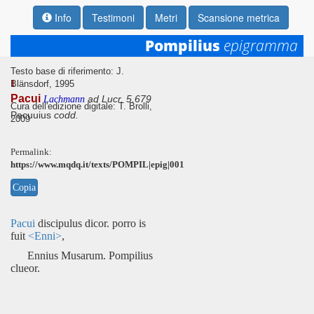
Info
Testimoni
Metri
Scansione metrica
Pompilius
epigramma
Testo base di riferimento: J.
1
Blänsdorf, 1995
Pacui
ad Lucr. 5.679
Lachmann
Cura dell'edizione digitale: T. Brolli,
Pacuuius
codd.
2009
Permalink:
https://www.mqdq.it/texts/POMPIL|epig|001
Copia
Pacui
discipulus dicor. porro is
fuit
<Enni>
,
Ennius Musarum. Pompilius
clueor.