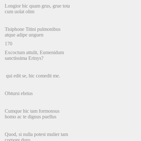
Longior hic quam grus, grue tota
cum uolat olim
Tisiphone Titini pulmonibus
atque adipe unguen
170
Excoctum attulit, Eumenidum
sanctissima Erinys?
qui edit se, hic comedit me.
Obtursi ebrius
Cumque hic tam formonsus
homo ac te dignus puellus
Quod, si nulla potest mulier tam
corpore duro