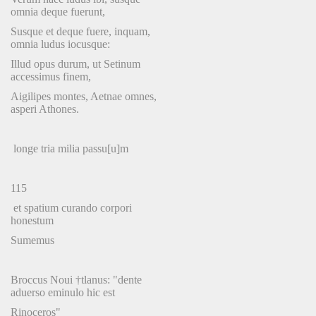
omnia deque fuerunt,
Susque et deque fuere, inquam,
omnia ludus iocusque:
Illud opus durum, ut Setinum
accessimus finem,
Aigilipes montes, Aetnae omnes,
asperi Athones.
longe tria milia passu[u]m
115
et spatium curando corpori
honestum
Sumemus
Broccus Noui †tlanus: "dente
aduerso eminulo hic est
Rinoceros"