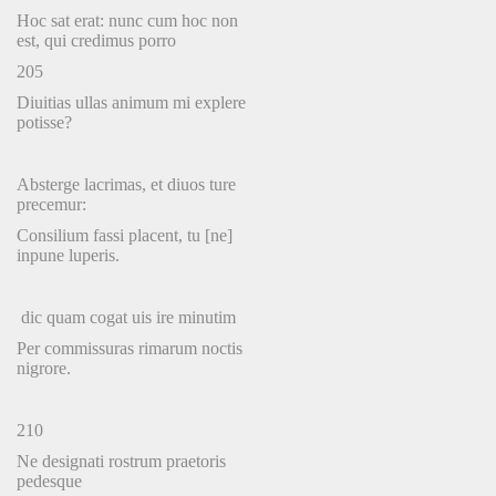
Hoc sat erat: nunc cum hoc non
est, qui credimus porro
205
Diuitias ullas animum mi explere
potisse?
Absterge lacrimas, et diuos ture
precemur:
Consilium fassi placent, tu [ne]
inpune luperis.
dic quam cogat uis ire minutim
Per commissuras rimarum noctis
nigrore.
210
Ne designati rostrum praetoris
pedesque