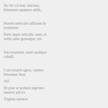
Su<bi>cit huic fulcrum,
fulmentas quattuor addit,
Haeret uerticulis adfixum in
posteriore
Parte atque articulis: nam, ut
nobis talus genusque, est.
Succussatoris, taetri tardique
caballi
Concursaret agros, catulos
fetumque ferai
165
Hi prae se portant ingentes
munere pisces
Triginta numero