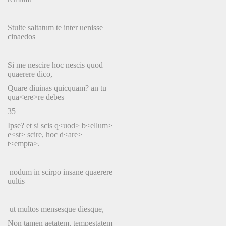
Stulte saltatum te inter uenisse
cinaedos
Si me nescire hoc nescis quod
quaerere dico,
Quare diuinas quicquam? an tu
qua<ere>re debes
35
Ipse? et si scis q<uod> b<ellum>
e<st> scire, hoc d<are>
t<empta>.
nodum in scirpo insane quaerere
uultis
ut multos mensesque diesque,
Non tamen aetatem, tempestatem