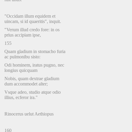
"Occidam illum equidem et
uincam, si id quaeritis", inquit.
"Verum illud credo fore: in os
prius accipiam ipse,
155
Quam gladium in stomacho furia
ac pulmonibu sisto:
Odi hominem, iratus pugno, nec
longius quicquam
Nobis, quam dextrae gladium
dum accommodet alter;
Vsque adeo, studio atque odio
illius, ecferor ira."
Rinocerus uelut Aethiopus
160