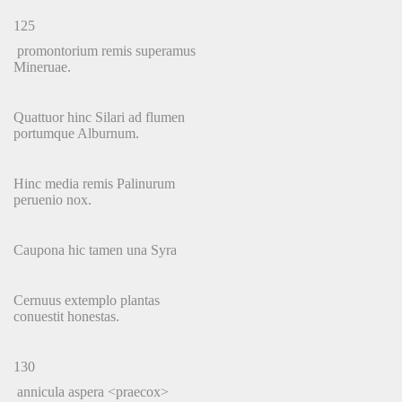
125
promontorium remis superamus
Mineruae.
Quattuor hinc Silari ad flumen
portumque Alburnum.
Hinc media remis Palinurum
peruenio nox.
Caupona hic tamen una Syra
Cernuus extemplo plantas
conuestit honestas.
130
annicula aspera <praecox>