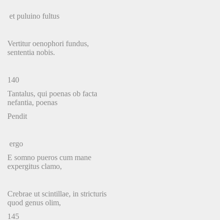
et puluino fultus
Vertitur oenophori fundus,
sententia nobis.
140
Tantalus, qui poenas ob facta
nefantia, poenas
Pendit
ergo
E somno pueros cum mane
expergitus clamo,
Crebrae ut scintillae, in stricturis
quod genus olim,
145