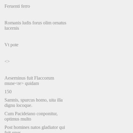
Feruenti ferro
Romanis ludis forus olim ornatus
lucernis
Vt pote
<>
Aeserninus fuit Flaccorum
mune<re> quidam
150
Samnis, spurcus homo, uita illa
dignu locoque.
Cum Pacideiano conponitur,
optimus multo
Post homines natos gladiator qui
fuit unus.