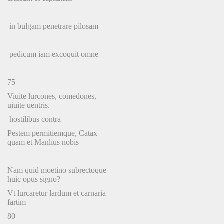
in bulgam penetrare pilosam
pedicum iam excoquit omne
75
Viuite lurcones, comedones,
uiuite uentris.
hostilibus contra
Pestem permitiemque, Catax
quam et Manlius nobis
Nam quid moetino subrectoque
huic opus signo?
Vt lurcaretur lardum et carnaria
fartim
80