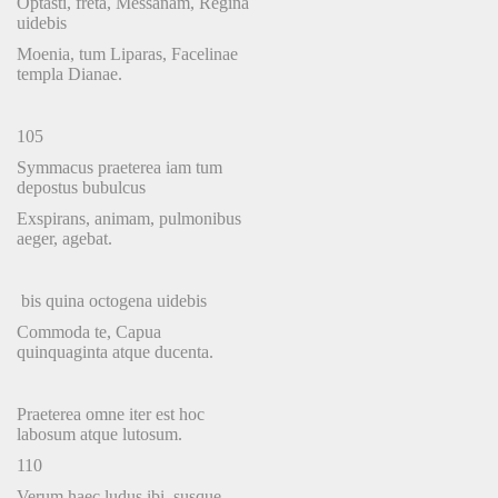
Optasti, freta, Messanam, Regina
uidebis
Moenia, tum Liparas, Facelinae
templa Dianae.
105
Symmacus praeterea iam tum
depostus bubulcus
Exspirans, animam, pulmonibus
aeger, agebat.
bis quina octogena uidebis
Commoda te, Capua
quinquaginta atque ducenta.
Praeterea omne iter est hoc
labosum atque lutosum.
110
Verum haec ludus ibi, susque