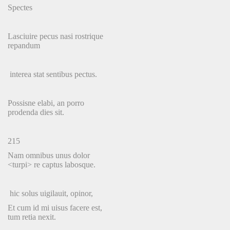
Spectes
Lasciuire pecus nasi rostrique
repandum
interea stat sentibus pectus.
Possisne elabi, an porro
prodenda dies sit.
215
Nam omnibus unus dolor
<turpi> re captus labosque.
hic solus uigilauit, opinor,
Et cum id mi uisus facere est,
tum retia nexit.