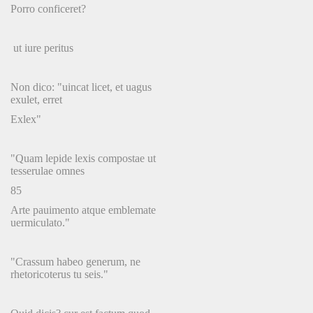
Porro conficeret?
ut iure peritus
Non dico: "uincat licet, et uagus
exulet, erret
Exlex"
"Quam lepide lexis compostae ut
tesserulae omnes
85
Arte pauimento atque emblemate
uermiculato."
"Crassum habeo generum, ne
rhetoricoterus tu seis."