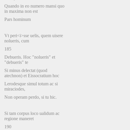
Quando in eo numero mansi quo
in maxima non est
Pars hominum
Vt peri<i>sse uelis, quem uisere
nolueris, cum
185
Debueris. Hoc "nolueris" et
"debueris" te
Si minus delectat (quod
atechnon) et Eissocratium hoc
Lerodesque simul totum ac si
miraciodes,
Non operam perdo, si tu hic.
Si tam corpus loco ualidum ac
regione maneret
190