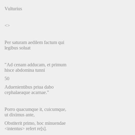
Vulturius
<>
Per saturam aedilem factum qui
legibus soluat
"Ad cenam adducam, et primum
hisce abdomina tunni
50
Aduenientibus priua dabo
cephalaeaque acarnae."
Porro quacumque it, cuicumque,
ut diximus ante,
Obstiterit primo, hoc minuendae
<intentus> refert re[s].