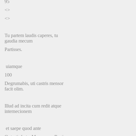
95
<>
<>
Tu partem laudis caperes, tu
gaudia mecum
Partisses.
uiamque
100
Degrumabis, uti castris mensor
facit olim.
Illud ad incita cum redit atque
internecionem
et saepe quod ante