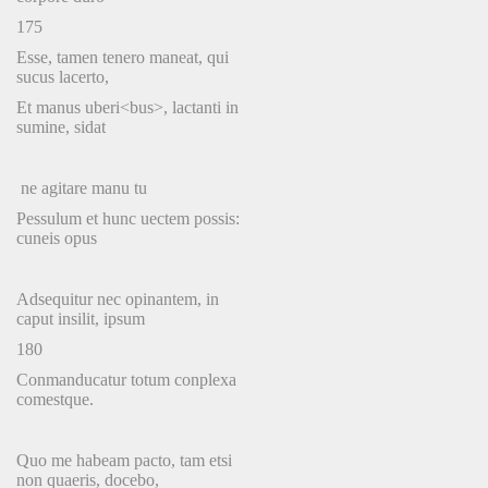
175
Esse, tamen tenero maneat, qui
sucus lacerto,
Et manus uberi<bus>, lactanti in
sumine, sidat
ne agitare manu tu
Pessulum et hunc uectem possis:
cuneis opus
Adsequitur nec opinantem, in
caput insilit, ipsum
180
Conmanducatur totum conplexa
comestque.
Quo me habeam pacto, tam etsi
non quaeris, docebo,