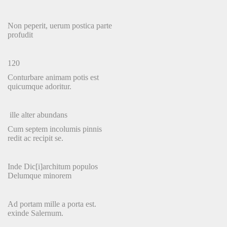
Non peperit, uerum postica parte
profudit
120
Conturbare animam potis est
quicumque adoritur.
ille alter abundans
Cum septem incolumis pinnis
redit ac recipit se.
Inde Dic[i]architum populos
Delumque minorem
Ad portam mille a porta est.
exinde Salernum.