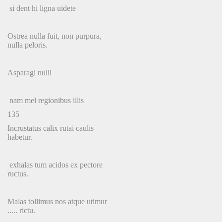
si dent hi ligna uidete
Ostrea nulla fuit, non purpura,
nulla peloris.
Asparagi nulli
nam mel regionibus illis
135
Incrustatus calix rutai caulis
habetur.
exhalas tum acidos ex pectore
ructus.
Malas tollimus nos atque utimur
..... rictu.