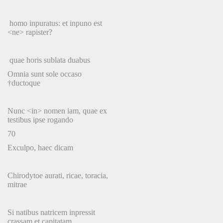
homo inpuratus: et inpuno est
<ne> rapister?
quae horis sublata duabus
Omnia sunt sole occaso
†ductoque
Nunc <in> nomen iam, quae ex
testibus ipse rogando
70
Exculpo, haec dicam
Chirodytoe aurati, ricae, toracia,
mitrae
Si natibus natricem inpressit
crassam et capitatam