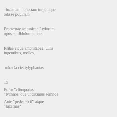
†infamam honestam turpemque
odisse popinam
Praetextae ac tunicae Lydorum,
opus sordidulum omne,
Psilae atque amphitapae, uillis
ingentibus, molles,
miracla ciet tylyphantas
15
Porro "clinopodas"
"lychnos"que ut diximus semnos
Ante "pedes lecti" atque
"lucernas"