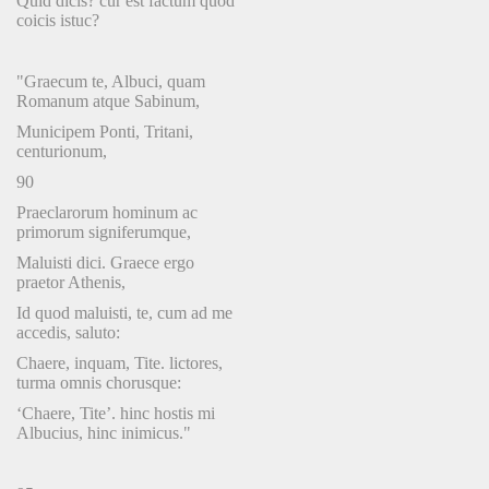
Quid dicis? cur est factum quod
coicis istuc?
"Graecum te, Albuci, quam
Romanum atque Sabinum,
Municipem Ponti, Tritani,
centurionum,
90
Praeclarorum hominum ac
primorum signiferumque,
Maluisti dici. Graece ergo
praetor Athenis,
Id quod maluisti, te, cum ad me
accedis, saluto:
Chaere, inquam, Tite. lictores,
turma omnis chorusque:
‘Chaere, Tite’. hinc hostis mi
Albucius, hinc inimicus."