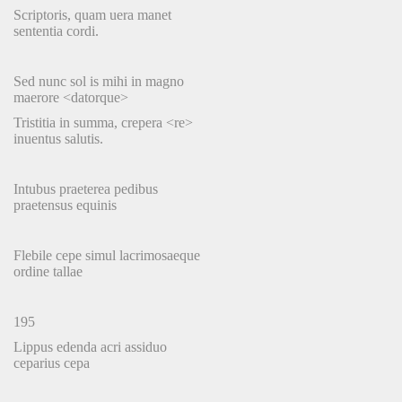
Scriptoris, quam uera manet
sententia cordi.
Sed nunc sol is mihi in magno
maerore <datorque>
Tristitia in summa, crepera <re>
inuentus salutis.
Intubus praeterea pedibus
praetensus equinis
Flebile cepe simul lacrimosaeque
ordine tallae
195
Lippus edenda acri assiduo
ceparius cepa