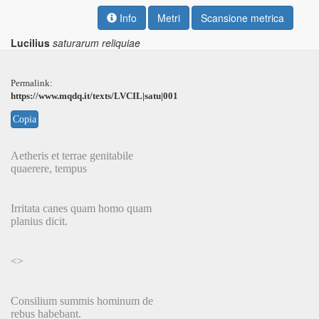
Info
Metri
Scansione metrica
Lucilius
saturarum reliquiae
Permalink:
https://www.mqdq.it/texts/LVCIL|satu|001
Copia
Aetheris et terrae genitabile
quaerere, tempus
Irritata canes quam homo quam
planius dicit.
<>
Consilium summis hominum de
rebus habebant.