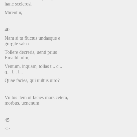
hanc scelerosi
Mirentur,
40
Nam si tu fluctus undasque e
gurgite salso
Tollere decreris, uenti prius
Emathii uim,
Ventum, inquam, tollas t... c...
q... i... l...
Quae facies, qui uultus uiro?
Vultus item ut facies mors cetera,
morbus, uenenum
45
<>