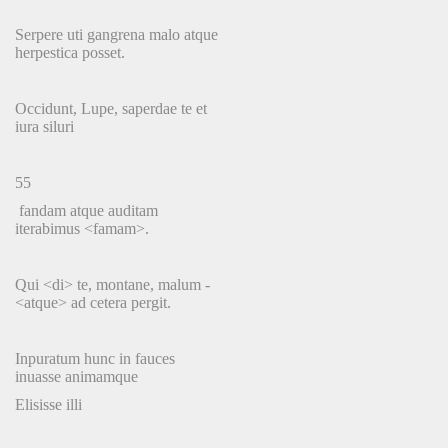
Serpere uti gangrena malo atque
herpestica posset.
Occidunt, Lupe, saperdae te et
iura siluri
55
fandam atque auditam
iterabimus <famam>.
Qui <di> te, montane, malum -
<atque> ad cetera pergit.
Inpuratum hunc in fauces
inuasse animamque
Elisisse illi