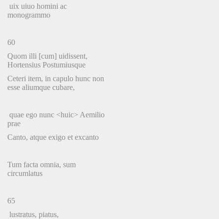
uix uiuo homini ac
monogrammo
60
Quom illi [cum] uidissent,
Hortensius Postumiusque
Ceteri item, in capulo hunc non
esse aliumque cubare,
quae ego nunc <huic> Aemilio
prae
Canto, atque exigo et excanto
Tum facta omnia, sum
circumlatus
65
lustratus, piatus,