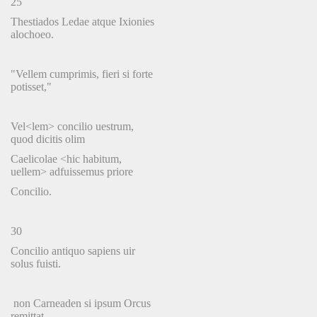
25
Thestiados Ledae atque Ixionies
alochoeo.
"Vellem cumprimis, fieri si forte
potisset,"
Vel<lem> concilio uestrum,
quod dicitis olim
Caelicolae <hic habitum,
uellem> adfuissemus priore
Concilio.
30
Concilio antiquo sapiens uir
solus fuisti.
non Carneaden si ipsum Orcus
remittat