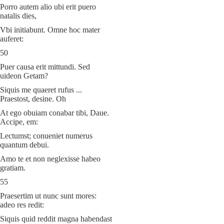
Porro autem alio ubi erit puero
natalis dies,
Vbi initiabunt. Omne hoc mater
auferet:
50
Puer causa erit mittundi. Sed
uideon Getam?
Siquis me quaeret rufus ...
Praestost, desine. Oh
At ego obuiam conabar tibi, Daue.
Accipe, em:
Lectumst; conueniet numerus
quantum debui.
Amo te et non neglexisse habeo
gratiam.
55
Praesertim ut nunc sunt mores:
adeo res redit:
Siquis quid reddit magna habendast