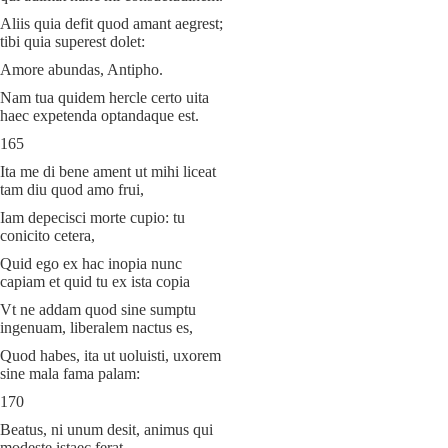
Aliis quia defit quod amant aegrest;
tibi quia superest dolet:
Amore abundas, Antipho.
Nam tua quidem hercle certo uita
haec expetenda optandaque est.
165
Ita me di bene ament ut mihi liceat
tam diu quod amo frui,
Iam depecisci morte cupio: tu
conicito cetera,
Quid ego ex hac inopia nunc
capiam et quid tu ex ista copia
Vt ne addam quod sine sumptu
ingenuam, liberalem nactus es,
Quod habes, ita ut uoluisti, uxorem
sine mala fama palam:
170
Beatus, ni unum desit, animus qui
modeste istaec ferat.