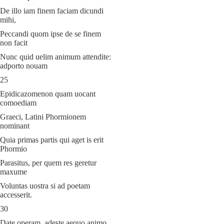
De illo iam finem faciam dicundi
mihi,
Peccandi quom ipse de se finem
non facit
Nunc quid uelim animum attendite:
adporto nouam
25
Epidicazomenon quam uocant
comoediam
Graeci, Latini Phormionem
nominant
Quia primas partis qui aget is erit
Phormio
Parasitus, per quem res geretur
maxume
Voluntas uostra si ad poetam
accesserit.
30
Date operam, adeste aequo animo