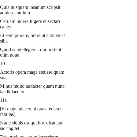
Quia nusquam insanum scripsit
adulescentulum
Ceruam uidere fugere et sectari
canes
Et eam plorare, orare ut subueniat
sibi.
Quod si intellegeret, quom stetit
olim noua,
10
Actoris opera mage stetisse quam
sua,
Minus multo audacter quam nunc
laedit laederet
11a
[Et mage placerent quas fecisset
fabulas].
Nunc siquis est qui hoc dicat aut
sic cogitet:
"Vetus si poeta non lacessisset