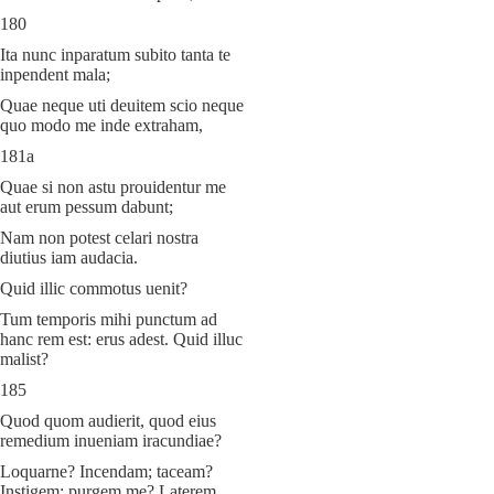
180
Ita nunc inparatum subito tanta te
inpendent mala;
Quae neque uti deuitem scio neque
quo modo me inde extraham,
181a
Quae si non astu prouidentur me
aut erum pessum dabunt;
Nam non potest celari nostra
diutius iam audacia.
Quid illic commotus uenit?
Tum temporis mihi punctum ad
hanc rem est: erus adest. Quid illuc
malist?
185
Quod quom audierit, quod eius
remedium inueniam iracundiae?
Loquarne? Incendam; taceam?
Instigem; purgem me? Laterem