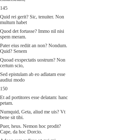
145
Quid rei gerit? Sic, tenuiter. Non
multum habet
Quod det fortasse? Immo nil nisi
spem meram.
Pater eius rediit an non? Nondum.
Quid? Senem
Quoad exspectatis uostrum? Non
certum scio,
Sed epistulam ab eo adlatam esse
audiui modo
150
Et ad portitores esse delatam: hanc
petam.
Numquid, Geta, aliud me uis? Vt
bene sit tibi.
Puer, heus. Nemon hoc prodit?
Cape, da hoc Dorcio.