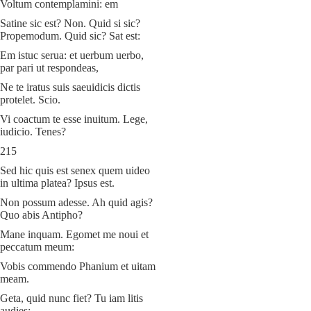
Voltum contemplamini: em
Satine sic est? Non. Quid si sic?
Propemodum. Quid sic? Sat est:
Em istuc serua: et uerbum uerbo,
par pari ut respondeas,
Ne te iratus suis saeuidicis dictis
protelet. Scio.
Vi coactum te esse inuitum. Lege,
iudicio. Tenes?
215
Sed hic quis est senex quem uideo
in ultima platea? Ipsus est.
Non possum adesse. Ah quid agis?
Quo abis Antipho?
Mane inquam. Egomet me noui et
peccatum meum:
Vobis commendo Phanium et uitam
meam.
Geta, quid nunc fiet? Tu iam litis
audies;