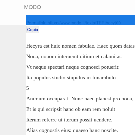
M
Q
D
Q
Permalink:
https://www.mqdq.it/texts/TER|hecy|001
Copia
Hecyra est huic nomen fabulae. Haec quom datas
Noua, nouom interuenit uitium et calamitas
Vt neque spectari neque cognosci potuerit:
Ita populus studio stupidus in funambulo
5
Animum occuparat. Nunc haec planest pro noua,
Et is qui scripsit hanc ob eam rem noluit
Iterum referre ut iterum possit uendere.
Alias cognostis eius: quaeso hanc noscite.