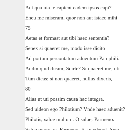
Aut qua uia te captent eadem ipsos capi?
Eheu me miseram, quor non aut istaec mihi
75
Aetas et formast aut tibi haec sententia?
Senex si quaeret me, modo isse dicito
Ad portum percontatum aduentum Pamphili.
Audin quid dicam, Scirte? Si quaeret me, uti
Tum dicas; si non quaeret, nullus dixeris,
80
Alias ut uti possim causa hac integra.
Sed uideon ego Philotium? Vnde haec aduenit?
Philotis, salue multum. O salue, Parmeno.
Salue mecastor, Parmeno. Et tu edepol, Syra.