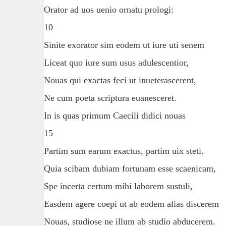
Orator ad uos uenio ornatu prologi:
10
Sinite exorator sim eodem ut iure uti senem
Liceat quo iure sum usus adulescentior,
Nouas qui exactas feci ut inueterascerent,
Ne cum poeta scriptura euanesceret.
In is quas primum Caecili didici nouas
15
Partim sum earum exactus, partim uix steti.
Quia scibam dubiam fortunam esse scaenicam,
Spe incerta certum mihi laborem sustuli,
Easdem agere coepi ut ab eodem alias discerem
Nouas, studiose ne illum ab studio abducerem.