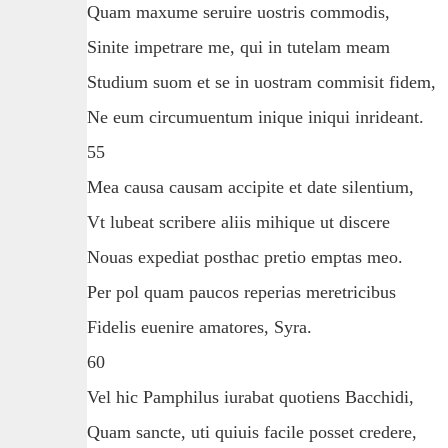
Quam maxume seruire uostris commodis,
Sinite impetrare me, qui in tutelam meam
Studium suom et se in uostram commisit fidem,
Ne eum circumuentum inique iniqui inrideant.
55
Mea causa causam accipite et date silentium,
Vt lubeat scribere aliis mihique ut discere
Nouas expediat posthac pretio emptas meo.
Per pol quam paucos reperias meretricibus
Fidelis euenire amatores, Syra.
60
Vel hic Pamphilus iurabat quotiens Bacchidi,
Quam sancte, uti quiuis facile posset credere,