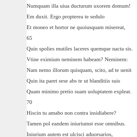
Numquam illa uiua ducturum uxorem domum!
Em duxit. Ergo propterea te sedulo
Et moneo et hortor ne quoiusquam misereat,
65
Quin spolies mutiles laceres quemque nacta sis.
Vtine eximium neminem habeam? Neminem:
Nam nemo illorum quisquam, scito, ad te uenit
Quin ita paret sese abs te ut blanditiis suis
Quam minimo pretio suam uoluptatem expleat.
70
Hiscin tu amabo non contra insidiabere?
Tamen pol eandem iniuriumst esse omnibus.
Iniurium autem est ulcisci aduorsarios,