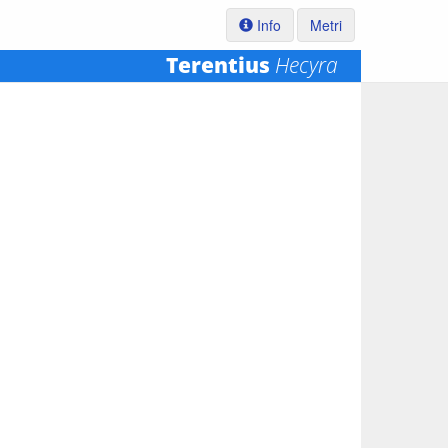
Info
Metri
Terentius
Hecyra