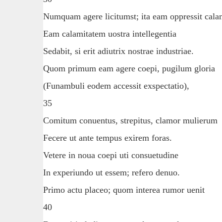
Numquam agere licitumst; ita eam oppressit cala
Eam calamitatem uostra intellegentia
Sedabit, si erit adiutrix nostrae industriae.
Quom primum eam agere coepi, pugilum gloria
(Funambuli eodem accessit exspectatio),
35
Comitum conuentus, strepitus, clamor mulierum
Fecere ut ante tempus exirem foras.
Vetere in noua coepi uti consuetudine
In experiundo ut essem; refero denuo.
Primo actu placeo; quom interea rumor uenit
40