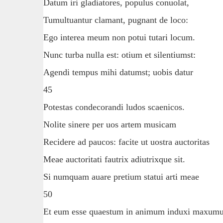
Datum iri gladiatores, populus conuolat,
Tumultuantur clamant, pugnant de loco:
Ego interea meum non potui tutari locum.
Nunc turba nulla est: otium et silentiumst:
Agendi tempus mihi datumst; uobis datur
45
Potestas condecorandi ludos scaenicos.
Nolite sinere per uos artem musicam
Recidere ad paucos: facite ut uostra auctoritas
Meae auctoritati fautrix adiutrixque sit.
Si numquam auare pretium statui arti meae
50
Et eum esse quaestum in animum induxi maxum