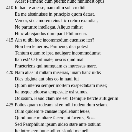
Adest Parmeno cum pueris: hunc minimest opus
410
In hac re adesse; nam olim soli credidi
Ea me abstinuisse in principio quom datast.
Vereor, si clamorem eius hic crebro exaudiat,
Ne parturire intellegat. Aliquo mihist
Hinc ablegandus dum parit Philumena.
415
Ain tu tibi hoc incommodum euenisse iter?
Non hercle uerbis, Parmeno, dici potest
Tantum quam re ipsa nauigare incommodumst.
Itan est? O fortunate, nescis quid mali
Praeterieris qui numquam es ingressus mare.
420
Nam alias ut mittam miserias, unam hanc uide:
Dies triginta aut plus eo in naui fui
Quom interea semper mortem exspectabam miser;
Ita usque aduorsa tempestate usi sumus.
Odiosum. Haud clam me est. Denique hercle aufugerim
425
Potius quam redeam, si eo mihi redeundum sciam.
Olim quidem te causae inpellebant leues,
Quod nunc minitare facere, ut faceres, Sosia.
Sed Pamphilum ipsum uideo stare ante ostium:
Ite intro; ego hunc adibo, siquid me uelit.