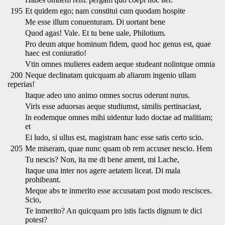
195
Et quidem ego; nam constitui cum quodam hospite
Me esse illum conuenturam. Di uortant bene
Quod agas! Vale. Et tu bene uale, Philotium.
Pro deum atque hominum fidem, quod hoc genus est, quae
haec est coniuratio!
Vtin omnes mulieres eadem aeque studeant nolintque omnia
200
Neque declinatam quicquam ab aliarum ingenio ullam
reperias!
Itaque adeo uno animo omnes socrus oderunt nurus.
Viris esse aduorsas aeque studiumst, similis pertinaciast,
In eodemque omnes mihi uidentur ludo doctae ad malitiam;
et
Ei ludo, si ullus est, magistram hanc esse satis certo scio.
205
Me miseram, quae nunc quam ob rem accuser nescio. Hem
Tu nescis? Non, ita me di bene ament, mi Lache,
Itaque una inter nos agere aetatem liceat. Di mala
prohibeant.
Meque abs te inmerito esse accusatam post modo rescisces.
Scio,
Te inmerito? An quicquam pro istis factis dignum te dici
potest?