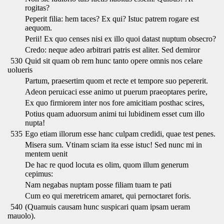
rogitas?
Peperit filia: hem taces? Ex qui? Istuc patrem rogare est
aequom.
Perii! Ex quo censes nisi ex illo quoi datast nuptum obsecro?
Credo: neque adeo arbitrari patris est aliter. Sed demiror
530
Quid sit quam ob rem hunc tanto opere omnis nos celare
uolueris
Partum, praesertim quom et recte et tempore suo pepererit.
Adeon peruicaci esse animo ut puerum praeoptares perire,
Ex quo firmiorem inter nos fore amicitiam posthac scires,
Potius quam aduorsum animi tui lubidinem esset cum illo
nupta!
535
Ego etiam illorum esse hanc culpam credidi, quae test penes.
Misera sum. Vtinam sciam ita esse istuc! Sed nunc mi in
mentem uenit
De hac re quod locuta es olim, quom illum generum
cepimus:
Nam negabas nuptam posse filiam tuam te pati
Cum eo qui meretricem amaret, qui pernoctaret foris.
540
(Quamuis causam hunc suspicari quam ipsam ueram
mauolo).