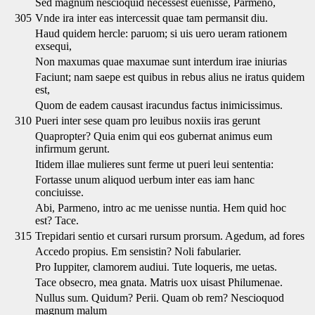
Sed magnum nescioquid necessest euenisse, Parmeno,
305
Vnde ira inter eas intercessit quae tam permansit diu.
Haud quidem hercle: paruom; si uis uero ueram rationem
exsequi,
Non maxumas quae maxumae sunt interdum irae iniurias
Faciunt; nam saepe est quibus in rebus alius ne iratus quidem
est,
Quom de eadem causast iracundus factus inimicissimus.
310
Pueri inter sese quam pro leuibus noxiis iras gerunt
Quapropter? Quia enim qui eos gubernat animus eum
infirmum gerunt.
Itidem illae mulieres sunt ferme ut pueri leui sententia:
Fortasse unum aliquod uerbum inter eas iam hanc
conciuisse.
Abi, Parmeno, intro ac me uenisse nuntia. Hem quid hoc
est? Tace.
315
Trepidari sentio et cursari rursum prorsum. Agedum, ad fores
Accedo propius. Em sensistin? Noli fabularier.
Pro Iuppiter, clamorem audiui. Tute loqueris, me uetas.
Tace obsecro, mea gnata. Matris uox uisast Philumenae.
Nullus sum. Quidum? Perii. Quam ob rem? Nescioquod
magnum malum