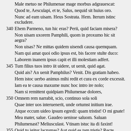
Male metuo ne Philumenae mage morbus adgrauescat:
Quod te, Aesculapi, et te, Salus, nequid sit huius oro.
Nunc ad eam uisam. Heus Sostrata. Hem. Iterum istinc
excludere.
340
Ehem Parmeno, tun hic eras? Perii, quid faciam misera?
Non uisam uxorem Pamphili, quom in proxumo hic sit
aegra?
Non uisas? Ne mittas quidem uisendi causa quemquam.
Nam qui amat quoi odio ipsus est, bis facere stulte duco:
Laborem inanem ipsus capit et illi molestiam adfert.
345
Tum filius tuos intro iit uidere, ut uenit, quid agat.
Quid ais? An uenit Pamphilus? Venit. Dis gratiam habeo.
Hem istoc uerbo animus mihi redit et cura ex corde excessit.
Iam ea te causa maxume nunc hoc intro ire nolo;
Nam si remittent quidpiam Philumenae dolores,
350
Omnem rem narrabit, scio, continuo sola soli
Quae inter uos interuenerit, unde ortumst initium irae.
Atque eccum uideo ipsum egredi: quam tristist! O mi gnate!
Mea mater, salue. Gaudeo uenisse saluom. Saluan
Philumenast? Meliusculast. Vtinam istuc ita di faxint!
355
Quid tu igitur lacrumas? Aut quid es tam tristis? Recte,