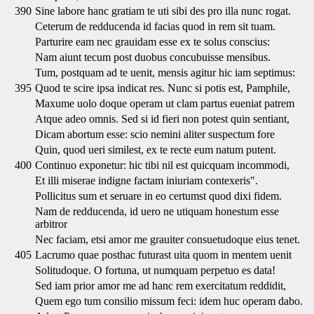
390
Sine labore hanc gratiam te uti sibi des pro illa nunc rogat.
Ceterum de redducenda id facias quod in rem sit tuam.
Parturire eam nec grauidam esse ex te solus conscius:
Nam aiunt tecum post duobus concubuisse mensibus.
Tum, postquam ad te uenit, mensis agitur hic iam septimus:
395
Quod te scire ipsa indicat res. Nunc si potis est, Pamphile,
Maxume uolo doque operam ut clam partus eueniat patrem
Atque adeo omnis. Sed si id fieri non potest quin sentiant,
Dicam abortum esse: scio nemini aliter suspectum fore
Quin, quod ueri similest, ex te recte eum natum putent.
400
Continuo exponetur: hic tibi nil est quicquam incommodi,
Et illi miserae indigne factam iniuriam contexeris".
Pollicitus sum et seruare in eo certumst quod dixi fidem.
Nam de redducenda, id uero ne utiquam honestum esse
arbitror
Nec faciam, etsi amor me grauiter consuetudoque eius tenet.
405
Lacrumo quae posthac futurast uita quom in mentem uenit
Solitudoque. O fortuna, ut numquam perpetuo es data!
Sed iam prior amor me ad hanc rem exercitatum reddidit,
Quem ego tum consilio missum feci: idem huc operam dabo.