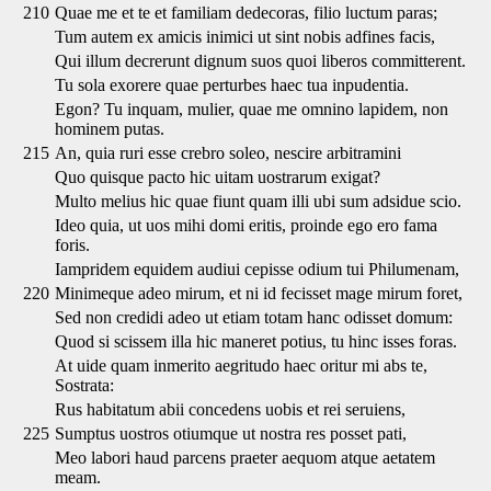
210
Quae me et te et familiam dedecoras, filio luctum paras;
Tum autem ex amicis inimici ut sint nobis adfines facis,
Qui illum decrerunt dignum suos quoi liberos committerent.
Tu sola exorere quae perturbes haec tua inpudentia.
Egon? Tu inquam, mulier, quae me omnino lapidem, non
hominem putas.
215
An, quia ruri esse crebro soleo, nescire arbitramini
Quo quisque pacto hic uitam uostrarum exigat?
Multo melius hic quae fiunt quam illi ubi sum adsidue scio.
Ideo quia, ut uos mihi domi eritis, proinde ego ero fama
foris.
Iampridem equidem audiui cepisse odium tui Philumenam,
220
Minimeque adeo mirum, et ni id fecisset mage mirum foret,
Sed non credidi adeo ut etiam totam hanc odisset domum:
Quod si scissem illa hic maneret potius, tu hinc isses foras.
At uide quam inmerito aegritudo haec oritur mi abs te,
Sostrata:
Rus habitatum abii concedens uobis et rei seruiens,
225
Sumptus uostros otiumque ut nostra res posset pati,
Meo labori haud parcens praeter aequom atque aetatem
meam.