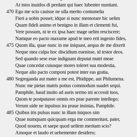
At istos inuidos di perdant qui haec lubenter nuntiant.
470
Ego me scio cauisse ne ulla merito contumelia
Fieri a uobis posset; idque si nunc memorare hic uelim
Quam fideli animo et benigno in illam et clementi fui,
Vere possum, ni te ex ipsa haec mage uelim resciscere;
Namque eo pacto maxume apud te meo erit ingenio fides,
475
Quom illa, quae nunc in me iniquast, aequa de me dixerit
Neque mea culpa hoc discidium euenisse, id testor deos.
Sed quando sese esse indignam deputat matri meae
Quae concedat cuiusque mores toleret sua modestia,
Neque alio pacto componi potest inter eas gratia,
480
Segreganda aut mater a me est, Phidippe, aut Philumena.
Nunc me pietas matris potius commodum suadet sequi.
Pamphile, haud inuito ad auris sermo mi accessit tuos,
Quom te postputasse omnis res prae parente intellego;
Verum uide ne inpulsus ira praue insistas, Pamphile.
485
Quibus iris pulsus nunc in illam iniquos sim
Quae numquam quicquam erga me commeritast, pater,
Quod nouem, et saepe quod uellem meritam scio?
Amoque et laudo et uehementer desidero;