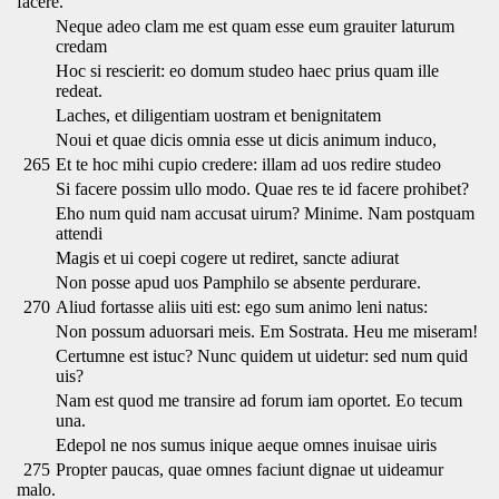
facere.
Neque adeo clam me est quam esse eum grauiter laturum
credam
Hoc si rescierit: eo domum studeo haec prius quam ille
redeat.
Laches, et diligentiam uostram et benignitatem
Noui et quae dicis omnia esse ut dicis animum induco,
265
Et te hoc mihi cupio credere: illam ad uos redire studeo
Si facere possim ullo modo. Quae res te id facere prohibet?
Eho num quid nam accusat uirum? Minime. Nam postquam
attendi
Magis et ui coepi cogere ut rediret, sancte adiurat
Non posse apud uos Pamphilo se absente perdurare.
270
Aliud fortasse aliis uiti est: ego sum animo leni natus:
Non possum aduorsari meis. Em Sostrata. Heu me miseram!
Certumne est istuc? Nunc quidem ut uidetur: sed num quid
uis?
Nam est quod me transire ad forum iam oportet. Eo tecum
una.
Edepol ne nos sumus inique aeque omnes inuisae uiris
275
Propter paucas, quae omnes faciunt dignae ut uideamur
malo.