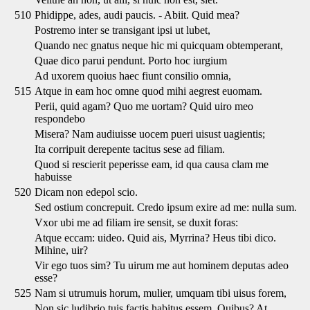
510
Phidippe, ades, audi paucis. - Abiit. Quid mea?
Postremo inter se transigant ipsi ut lubet,
Quando nec gnatus neque hic mi quicquam obtemperant,
Quae dico parui pendunt. Porto hoc iurgium
Ad uxorem quoius haec fiunt consilio omnia,
515
Atque in eam hoc omne quod mihi aegrest euomam.
Perii, quid agam? Quo me uortam? Quid uiro meo
respondebo
Misera? Nam audiuisse uocem pueri uisust uagientis;
Ita corripuit derepente tacitus sese ad filiam.
Quod si rescierit peperisse eam, id qua causa clam me
habuisse
520
Dicam non edepol scio.
Sed ostium concrepuit. Credo ipsum exire ad me: nulla sum.
Vxor ubi me ad filiam ire sensit, se duxit foras:
Atque eccam: uideo. Quid ais, Myrrina? Heus tibi dico.
Mihine, uir?
Vir ego tuos sim? Tu uirum me aut hominem deputas adeo
esse?
525
Nam si utrumuis horum, mulier, umquam tibi uisus forem,
Non sic ludibrio tuis factis habitus essem. Quibus? At