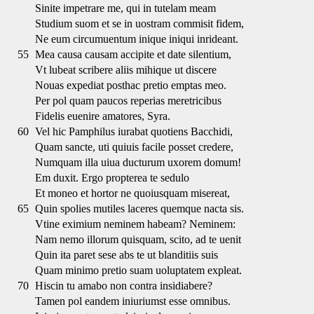
Sinite impetrare me, qui in tutelam meam
Studium suom et se in uostram commisit fidem,
Ne eum circumuentum inique iniqui inrideant.
55
Mea causa causam accipite et date silentium,
Vt lubeat scribere aliis mihique ut discere
Nouas expediat posthac pretio emptas meo.
Per pol quam paucos reperias meretricibus
Fidelis euenire amatores, Syra.
60
Vel hic Pamphilus iurabat quotiens Bacchidi,
Quam sancte, uti quiuis facile posset credere,
Numquam illa uiua ducturum uxorem domum!
Em duxit. Ergo propterea te sedulo
Et moneo et hortor ne quoiusquam misereat,
65
Quin spolies mutiles laceres quemque nacta sis.
Vtine eximium neminem habeam? Neminem:
Nam nemo illorum quisquam, scito, ad te uenit
Quin ita paret sese abs te ut blanditiis suis
Quam minimo pretio suam uoluptatem expleat.
70
Hiscin tu amabo non contra insidiabere?
Tamen pol eandem iniuriumst esse omnibus.