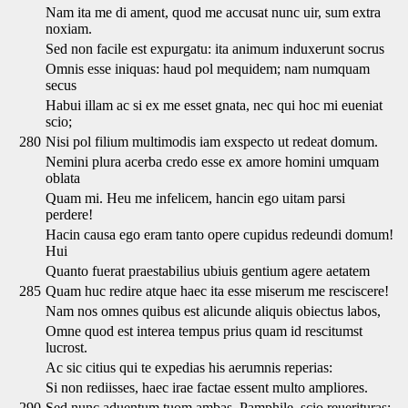
Nam ita me di ament, quod me accusat nunc uir, sum extra
noxiam.
Sed non facile est expurgatu: ita animum induxerunt socrus
Omnis esse iniquas: haud pol mequidem; nam numquam
secus
Habui illam ac si ex me esset gnata, nec qui hoc mi eueniat
scio;
280
Nisi pol filium multimodis iam exspecto ut redeat domum.
Nemini plura acerba credo esse ex amore homini umquam
oblata
Quam mi. Heu me infelicem, hancin ego uitam parsi
perdere!
Hacin causa ego eram tanto opere cupidus redeundi domum!
Hui
Quanto fuerat praestabilius ubiuis gentium agere aetatem
285
Quam huc redire atque haec ita esse miserum me resciscere!
Nam nos omnes quibus est alicunde aliquis obiectus labos,
Omne quod est interea tempus prius quam id rescitumst
lucrost.
Ac sic citius qui te expedias his aerumnis reperias:
Si non rediisses, haec irae factae essent multo ampliores.
290
Sed nunc aduentum tuom ambas, Pamphile, scio reuerituras: