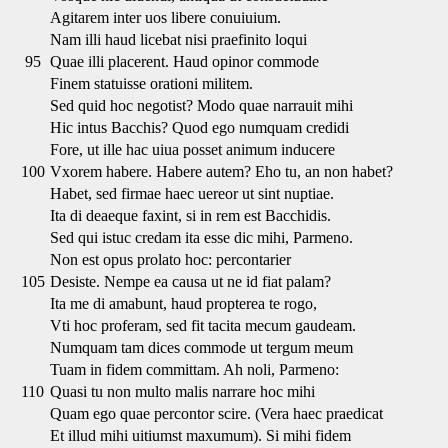
Agitarem inter uos libere conuiuium.
Nam illi haud licebat nisi praefinito loqui
95
Quae illi placerent. Haud opinor commode
Finem statuisse orationi militem.
Sed quid hoc negotist? Modo quae narrauit mihi
Hic intus Bacchis? Quod ego numquam credidi
Fore, ut ille hac uiua posset animum inducere
100
Vxorem habere. Habere autem? Eho tu, an non habet?
Habet, sed firmae haec uereor ut sint nuptiae.
Ita di deaeque faxint, si in rem est Bacchidis.
Sed qui istuc credam ita esse dic mihi, Parmeno.
Non est opus prolato hoc: percontarier
105
Desiste. Nempe ea causa ut ne id fiat palam?
Ita me di amabunt, haud propterea te rogo,
Vti hoc proferam, sed fit tacita mecum gaudeam.
Numquam tam dices commode ut tergum meum
Tuam in fidem committam. Ah noli, Parmeno:
110
Quasi tu non multo malis narrare hoc mihi
Quam ego quae percontor scire. (Vera haec praedicat
Et illud mihi uitiumst maxumum). Si mihi fidem