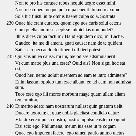
Non te pro his curasse rebus nequid aegre esset mihi!
Non mea opera neque pol culpa euenit. Immo maxume:
Sola hic fuisti: in te omnis haeret culpa sola, Sostrata.
230
Quae hic erant curares, quom ego uos curis solui ceteris.
Cum puella anum suscepisse inimicitias non pudet?
Illius dices culpa factum? Haud equidem dico, mi Lache.
Gaudeo, ita me di ament, gnati causa; nam de te quidem
Satis scio peccando detrimenti nil fieri potest.
235
Qui scis an ea causa, mi uir, me odisse adsimulauerit
Vt cum matre plus una esset? Quid ais? Non signi hoc sat
est,
Quod heri nemo uoluit uisentem ad eam te intro admittere?
Enim lassam oppido tum esse aibant: eo ad eam non admissa
sum.
Tuos esse ego illi mores morbum mage quam ullam aliam
rem arbitror,
240
Et merito adeo; nam uostrarum nullast quin gnatum uelit
Ducere uxorem; et quae uobis placitast condicio datur:
Vbi duxere inpulsu uostro, uostro inpulsu easdem exigunt.
Etsi scio ego, Philumena, meum ius esse ut te cogam
Quae ego imperem facere, ego tamen patrio animo uictus