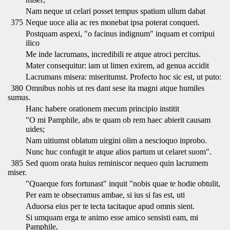
Nam neque ut celari posset tempus spatium ullum dabat
375
Neque uoce alia ac res monebat ipsa poterat conqueri.
Postquam aspexi, "o facinus indignum" inquam et corripui
ilico
Me inde lacrumans, incredibili re atque atroci percitus.
Mater consequitur: iam ut limen exirem, ad genua accidit
Lacrumans misera: miseritumst. Profecto hoc sic est, ut puto:
380
Omnibus nobis ut res dant sese ita magni atque humiles
sumus.
Hanc habere orationem mecum principio institit
"O mi Pamphile, abs te quam ob rem haec abierit causam
uides;
Nam uitiumst oblatum uirgini olim a nescioquo inprobo.
Nunc huc confugit te atque alios partum ut celaret suom".
385
Sed quom orata huius reminiscor nequeo quin lacrumem
miser.
"Quaeque fors fortunast" inquit "nobis quae te hodie obtulit,
Per eam te obsecramus ambae, si ius si fas est, uti
Aduorsa eius per te tecta tacitaque apud omnis sient.
Si umquam erga te animo esse amico sensisti eam, mi
Pamphile,