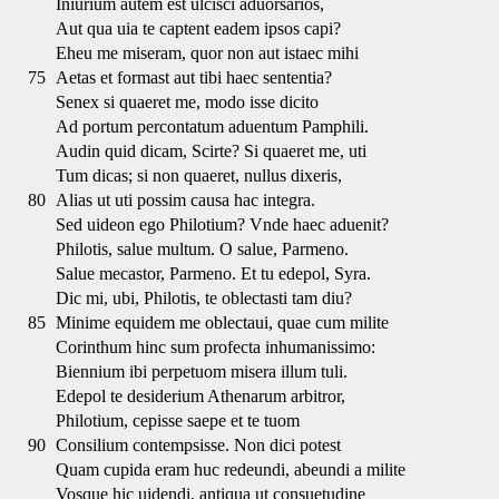
Iniurium autem est ulcisci aduorsarios,
Aut qua uia te captent eadem ipsos capi?
Eheu me miseram, quor non aut istaec mihi
75
Aetas et formast aut tibi haec sententia?
Senex si quaeret me, modo isse dicito
Ad portum percontatum aduentum Pamphili.
Audin quid dicam, Scirte? Si quaeret me, uti
Tum dicas; si non quaeret, nullus dixeris,
80
Alias ut uti possim causa hac integra.
Sed uideon ego Philotium? Vnde haec aduenit?
Philotis, salue multum. O salue, Parmeno.
Salue mecastor, Parmeno. Et tu edepol, Syra.
Dic mi, ubi, Philotis, te oblectasti tam diu?
85
Minime equidem me oblectaui, quae cum milite
Corinthum hinc sum profecta inhumanissimo:
Biennium ibi perpetuom misera illum tuli.
Edepol te desiderium Athenarum arbitror,
Philotium, cepisse saepe et te tuom
90
Consilium contempsisse. Non dici potest
Quam cupida eram huc redeundi, abeundi a milite
Vosque hic uidendi, antiqua ut consuetudine