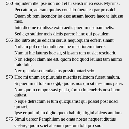
560
Siquidem ille ipse non uolt et tu sensti in eo esse, Myrrina,
Peccatum, aderam quoius consilio fuerat ea par prospici.
Quam ob rem incendor ira esse ausam facere haec te iniussu
meo.
Interdico ne extulisse extra aedis puerum usquam uelis.
Sed ego stultior meis dictis parere hanc qui postulem.
565
Ibo intro atque edicam seruis nequoquam ecferri sinant.
Nullam pol credo mulierem me miseriorem uiuere:
Nam ut hic laturus hoc sit, si ipsam rem ut siet resciuerit,
Non edepol clam me est, quom hoc quod leuiust tam animo
irato tulit;
Nec qua uia sententia eius possit mutari scio.
570
Hoc mi unum ex plurumis miseriis relicuom fuerat malum,
Si puerum ut tollam cogit, quoius nos qui sit nescimus pater.
Nam quom compressast gnata, forma in tenebris nosci non
quitast,
Neque detractum ei tum quicquamst qui posset post nosci
qui siet;
Ipse eripuit ui, in digito quem habuit, uirgini abiens anulum.
575
Simul uereor Pamphilum ne orata nostra nequeat diutius
Celare, quom sciet alienum puerum tolli pro suo.