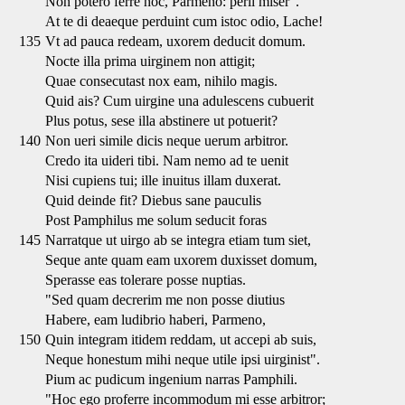
Non potero ferre hoc, Parmeno: perii miser".
At te di deaeque perduint cum istoc odio, Lache!
135
Vt ad pauca redeam, uxorem deducit domum.
Nocte illa prima uirginem non attigit;
Quae consecutast nox eam, nihilo magis.
Quid ais? Cum uirgine una adulescens cubuerit
Plus potus, sese illa abstinere ut potuerit?
140
Non ueri simile dicis neque uerum arbitror.
Credo ita uideri tibi. Nam nemo ad te uenit
Nisi cupiens tui; ille inuitus illam duxerat.
Quid deinde fit? Diebus sane pauculis
Post Pamphilus me solum seducit foras
145
Narratque ut uirgo ab se integra etiam tum siet,
Seque ante quam eam uxorem duxisset domum,
Sperasse eas tolerare posse nuptias.
"Sed quam decrerim me non posse diutius
Habere, eam ludibrio haberi, Parmeno,
150
Quin integram itidem reddam, ut accepi ab suis,
Neque honestum mihi neque utile ipsi uirginist".
Pium ac pudicum ingenium narras Pamphili.
"Hoc ego proferre incommodum mi esse arbitror;