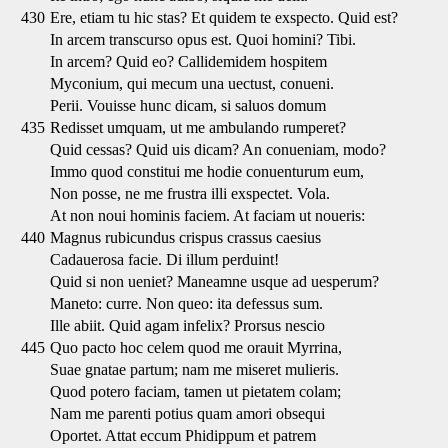
430
Ere, etiam tu hic stas? Et quidem te exspecto. Quid est?
In arcem transcurso opus est. Quoi homini? Tibi.
In arcem? Quid eo? Callidemidem hospitem
Myconium, qui mecum una uectust, conueni.
Perii. Vouisse hunc dicam, si saluos domum
435
Redisset umquam, ut me ambulando rumperet?
Quid cessas? Quid uis dicam? An conueniam, modo?
Immo quod constitui me hodie conuenturum eum,
Non posse, ne me frustra illi exspectet. Vola.
At non noui hominis faciem. At faciam ut noueris:
440
Magnus rubicundus crispus crassus caesius
Cadauerosa facie. Di illum perduint!
Quid si non ueniet? Maneamne usque ad uesperum?
Maneto: curre. Non queo: ita defessus sum.
Ille abiit. Quid agam infelix? Prorsus nescio
445
Quo pacto hoc celem quod me orauit Myrrina,
Suae gnatae partum; nam me miseret mulieris.
Quod potero faciam, tamen ut pietatem colam;
Nam me parenti potius quam amori obsequi
Oportet. Attat eccum Phidippum et patrem