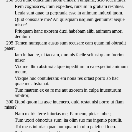
Rem cognosces, iram expedies, rursum in gratiam restitues.
Leuia sunt quae tu pergrauia esse in animum induxti tuom.
Quid consolare me? An quisquam usquam gentiumst aeque
miser?
Priuquam hanc uxorem duxi habebam alibi animum amori
deditum
295
Tamen numquam ausus sum recusare eam quam mi obtrudit
pater:
Iam in hac re, ut taceam, quoiuis facile scitust quam fuerim
miser.
Vix me illim abstraxi atque inpeditum in ea expediui animum
meum,
Vixque huc contuleram: em noua res ortast porro ab hac
quae me abstrahat.
Tum matrem ex ea re me aut uxorem in culpa inuenturum
arbitror;
300
Quod quom ita asse inuenero, quid restat nisi porro ut fiam
miser?
Nam matris ferre iniurias me, Parmeno, pietas iubet;
Tum uxori obnoxius sum: ita olim suo me ingenio pertulit,
Tot meas iniurias quae numquam in ullo patefecit loco.