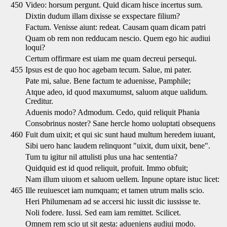
450
Video: horsum pergunt. Quid dicam hisce incertus sum.
Dixtin dudum illam dixisse se exspectare filium?
Factum. Venisse aiunt: redeat. Causam quam dicam patri
Quam ob rem non redducam nescio. Quem ego hic audiui
loqui?
Certum offirmare est uiam me quam decreui persequi.
455
Ipsus est de quo hoc agebam tecum. Salue, mi pater.
Pate mi, salue. Bene factum te aduenisse, Pamphile;
Atque adeo, id quod maxumumst, saluom atque ualidum.
Creditur.
Aduenis modo? Admodum. Cedo, quid reliquit Phania
Consobrinus noster? Sane hercle homo uoluptati obsequens
460
Fuit dum uixit; et qui sic sunt haud multum heredem iuuant,
Sibi uero hanc laudem relinquont "uixit, dum uixit, bene".
Tum tu igitur nil attulisti plus una hac sententia?
Quidquid est id quod reliquit, profuit. Immo obfuit;
Nam illum uiuom et saluom uellem. Inpune optare istuc licet:
465
Ille reuiuescet iam numquam; et tamen utrum malis scio.
Heri Philumenam ad se accersi hic iussit dic iussisse te.
Noli fodere. Iussi. Sed eam iam remittet. Scilicet.
Omnem rem scio ut sit gesta: adueniens audiui modo.