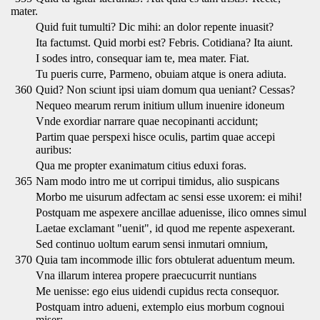
mater.
Quid fuit tumulti? Dic mihi: an dolor repente inuasit?
Ita factumst. Quid morbi est? Febris. Cotidiana? Ita aiunt.
I sodes intro, consequar iam te, mea mater. Fiat.
Tu pueris curre, Parmeno, obuiam atque is onera adiuta.
360
Quid? Non sciunt ipsi uiam domum qua ueniant? Cessas?
Nequeo mearum rerum initium ullum inuenire idoneum
Vnde exordiar narrare quae necopinanti accidunt;
Partim quae perspexi hisce oculis, partim quae accepi
auribus:
Qua me propter exanimatum citius eduxi foras.
365
Nam modo intro me ut corripui timidus, alio suspicans
Morbo me uisurum adfectam ac sensi esse uxorem: ei mihi!
Postquam me aspexere ancillae aduenisse, ilico omnes simul
Laetae exclamant "uenit", id quod me repente aspexerant.
Sed continuo uoltum earum sensi inmutari omnium,
370
Quia tam incommode illic fors obtulerat aduentum meum.
Vna illarum interea propere praecucurrit nuntians
Me uenisse: ego eius uidendi cupidus recta consequor.
Postquam intro adueni, extemplo eius morbum cognoui
miser;