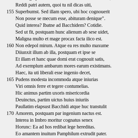
Reddi patri autem, quoi tu nil dicas uiti,
155
Superbumst. Sed illam spero, ubi hoc cognouerit
Non posse se mecum esse, abituram denique".
Quid interea? Ibatne ad Bacchidem? Cotidie.
Sed ut fit, postquam hunc alienum ab sese uidet,
Maligna multo et mage procax facta ilico est.
160
Non edepol mirum. Atque ea res multo maxume
Diiunxit illum ab illa, postquam et ipse se
Et illam et hanc quae domi erat cognouit satis,
Ad exemplum ambarum mores earum existimans.
Haec, ita uti liberali esse ingenio decet,
165
Pudens modesta incommoda atque iniurias
Viri omnis ferre et tegere contumelias.
Hic animus partim uxoris misericordia
Deuinctus, partim uictus huius iniuriis
Paullatim elapsust Bacchidi atque huc transtulit
170
Amorem, postquam par ingenium nactus est.
Interea in Imbro moritur cognatus senex
Horunc: Ea ad hos redibat lege hereditas.
Eo amantem inuitum Pamphilum extrudit pater.