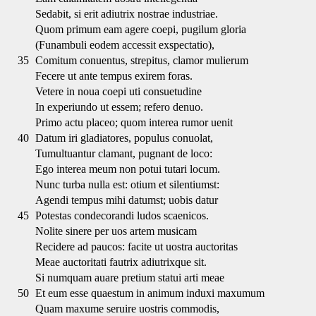
Sedabit, si erit adiutrix nostrae industriae.
Quom primum eam agere coepi, pugilum gloria
(Funambuli eodem accessit exspectatio),
35
Comitum conuentus, strepitus, clamor mulierum
Fecere ut ante tempus exirem foras.
Vetere in noua coepi uti consuetudine
In experiundo ut essem; refero denuo.
Primo actu placeo; quom interea rumor uenit
40
Datum iri gladiatores, populus conuolat,
Tumultuantur clamant, pugnant de loco:
Ego interea meum non potui tutari locum.
Nunc turba nulla est: otium et silentiumst:
Agendi tempus mihi datumst; uobis datur
45
Potestas condecorandi ludos scaenicos.
Nolite sinere per uos artem musicam
Recidere ad paucos: facite ut uostra auctoritas
Meae auctoritati fautrix adiutrixque sit.
Si numquam auare pretium statui arti meae
50
Et eum esse quaestum in animum induxi maxumum
Quam maxume seruire uostris commodis,