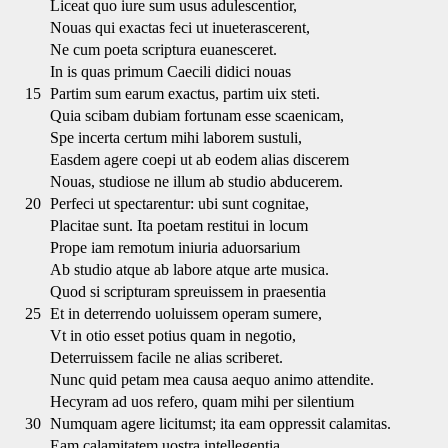
Liceat quo iure sum usus adulescentior,
Nouas qui exactas feci ut inueterascerent,
Ne cum poeta scriptura euanesceret.
In is quas primum Caecili didici nouas
15
Partim sum earum exactus, partim uix steti.
Quia scibam dubiam fortunam esse scaenicam,
Spe incerta certum mihi laborem sustuli,
Easdem agere coepi ut ab eodem alias discerem
Nouas, studiose ne illum ab studio abducerem.
20
Perfeci ut spectarentur: ubi sunt cognitae,
Placitae sunt. Ita poetam restitui in locum
Prope iam remotum iniuria aduorsarium
Ab studio atque ab labore atque arte musica.
Quod si scripturam spreuissem in praesentia
25
Et in deterrendo uoluissem operam sumere,
Vt in otio esset potius quam in negotio,
Deterruissem facile ne alias scriberet.
Nunc quid petam mea causa aequo animo attendite.
Hecyram ad uos refero, quam mihi per silentium
30
Numquam agere licitumst; ita eam oppressit calamitas.
Eam calamitatem uostra intellegentia