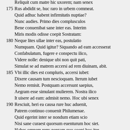
Reliquit cum matre hic uxorem; nam senex
175
Rus abdidit se, huc raro in urbem commeat.
Quid adhuc habent infirmitatis nuptiae?
Nunc audies. Primo dies complusculos
Bene conuenibat sane inter eas. Interim
Miris modis odisse coepit Sostratam:
180
Neque lites ullae inter eas, postulatio
Numquam. Quid igitur? Siquando ad eam accesserat
Confabulatum, fugere e conspectu ilico,
Videre nolle: denique ubi non quit pati,
Simulat se ad matrem accersi ad rem diuinam, abit.
185
Vbi illic dies est compluris, accersi iubet:
Dixere causam tum nescioquam. Iterum iubet
Nemo remisit. Postquam accersunt saepius,
Aegram esse simulant mulierem. Nostra ilico
It uisere ad eam: admisit nemo. Hoc ubi senex
190
Resciuit, heri ea causa rure huc aduenit,
Patrem continuo conuenit Philumenae.
Quid egerint inter se nondum etiam scio
Nisi sane curaest quorsum euenturum hoc siet.
Habes omnem rem: pergam quo coepi hoc iter.