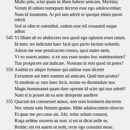
Multo priu, sciui quam tu illum habere amicam, Myrrina;
Verum id uitium numquam decreui esse ego adulescentiae;
Nam id innatumst. At pol iam aderit se quoque etiam quom
oderit.
Sed ut olim te ostendisti, eadem esse nil cessauisti usque
adhuc
545
Vt filiam ab eo abduceres neu quod ego egissem esset ratum.
Id nunc res indicium haec facit quo pacto factum uolueris.
Adeon me esse peruicacem censes, quoi mater siem,
Vt eo essem animo, si ex usu esset nostro hoc matrimonium?
Tun prospicere aut iudicare. Nostram in rem quod sit potes?
550
Audisti ex aliquo fortasse qui uidisse eum diceret
Exeuntem aut intro euntem ad amicam. Quid tum postea?
Si modeste ac raro haec fecit, nonne ea dissimulare nos
Magis humanumst quam dare operam id scire qui nos oderit?
Nam si is posset ab ea sese derepente auellere
555
Quicum tot consuesset annos, non eum hominem ducerem
Nec uirum satis firmum gnatae. Mitte adulescentem obsecro
Et quae me peccasse ais. Abi, solus solum conueni,
Roga uelitne uxorem an non: si est ut dicat uelle se,
Redde; sin est autem ut nolit, recte ego consului meae.