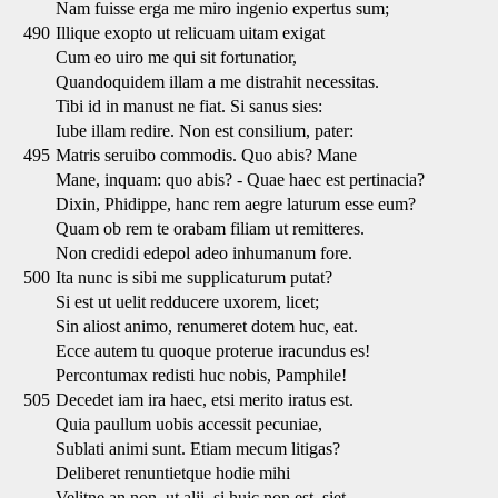
Nam fuisse erga me miro ingenio expertus sum;
490
Illique exopto ut relicuam uitam exigat
Cum eo uiro me qui sit fortunatior,
Quandoquidem illam a me distrahit necessitas.
Tibi id in manust ne fiat. Si sanus sies:
Iube illam redire. Non est consilium, pater:
495
Matris seruibo commodis. Quo abis? Mane
Mane, inquam: quo abis? - Quae haec est pertinacia?
Dixin, Phidippe, hanc rem aegre laturum esse eum?
Quam ob rem te orabam filiam ut remitteres.
Non credidi edepol adeo inhumanum fore.
500
Ita nunc is sibi me supplicaturum putat?
Si est ut uelit redducere uxorem, licet;
Sin aliost animo, renumeret dotem huc, eat.
Ecce autem tu quoque proterue iracundus es!
Percontumax redisti huc nobis, Pamphile!
505
Decedet iam ira haec, etsi merito iratus est.
Quia paullum uobis accessit pecuniae,
Sublati animi sunt. Etiam mecum litigas?
Deliberet renuntietque hodie mihi
Velitne an non, ut alii, si huic non est, siet.