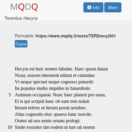
M
Q
D
Q
Info
Metri
Terentius
Hecyra
Permalink:
https://www.mqdq.it/texts/TER|hecy|001
Copia
Hecyra est huic nomen fabulae. Haec quom datast
Noua, nouom interuenit uitium et calamitas
Vt neque spectari neque cognosci potuerit:
Ita populus studio stupidus in funambulo
5
Animum occuparat. Nunc haec planest pro noua,
Et is qui scripsit hanc ob eam rem noluit
Iterum referre ut iterum possit uendere.
Alias cognostis eius: quaeso hanc noscite.
Orator ad uos uenio ornatu prologi:
10
Sinite exorator sim eodem ut iure uti senem