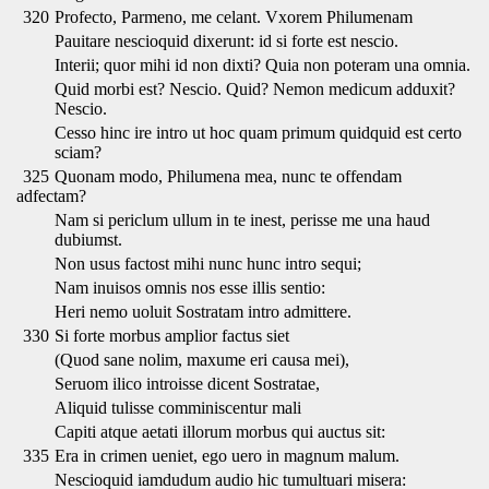
320
Profecto, Parmeno, me celant. Vxorem Philumenam
Pauitare nescioquid dixerunt: id si forte est nescio.
Interii; quor mihi id non dixti? Quia non poteram una omnia.
Quid morbi est? Nescio. Quid? Nemon medicum adduxit?
Nescio.
Cesso hinc ire intro ut hoc quam primum quidquid est certo
sciam?
325
Quonam modo, Philumena mea, nunc te offendam
adfectam?
Nam si periclum ullum in te inest, perisse me una haud
dubiumst.
Non usus factost mihi nunc hunc intro sequi;
Nam inuisos omnis nos esse illis sentio:
Heri nemo uoluit Sostratam intro admittere.
330
Si forte morbus amplior factus siet
(Quod sane nolim, maxume eri causa mei),
Seruom ilico introisse dicent Sostratae,
Aliquid tulisse comminiscentur mali
Capiti atque aetati illorum morbus qui auctus sit:
335
Era in crimen ueniet, ego uero in magnum malum.
Nescioquid iamdudum audio hic tumultuari misera: