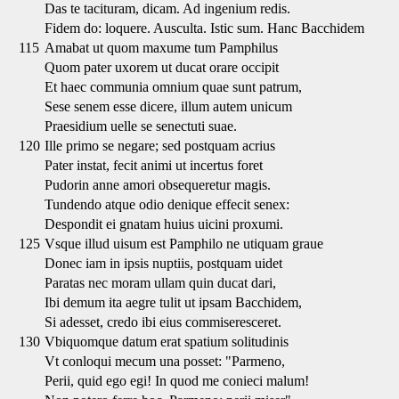
Das te tacituram, dicam. Ad ingenium redis.
Fidem do: loquere. Ausculta. Istic sum. Hanc Bacchidem
115
Amabat ut quom maxume tum Pamphilus
Quom pater uxorem ut ducat orare occipit
Et haec communia omnium quae sunt patrum,
Sese senem esse dicere, illum autem unicum
Praesidium uelle se senectuti suae.
120
Ille primo se negare; sed postquam acrius
Pater instat, fecit animi ut incertus foret
Pudorin anne amori obsequeretur magis.
Tundendo atque odio denique effecit senex:
Despondit ei gnatam huius uicini proxumi.
125
Vsque illud uisum est Pamphilo ne utiquam graue
Donec iam in ipsis nuptiis, postquam uidet
Paratas nec moram ullam quin ducat dari,
Ibi demum ita aegre tulit ut ipsam Bacchidem,
Si adesset, credo ibi eius commiseresceret.
130
Vbiquomque datum erat spatium solitudinis
Vt conloqui mecum una posset: "Parmeno,
Perii, quid ego egi! In quod me conieci malum!