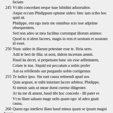
faciam
245
Vt tibi concedam neque tuae lubidini aduorsabor.
Atque eccum Phidippum optume uideo: hinc iam scibo hoc
quid sit.
Phidippe, etsi ego meis me omnibus scio isse adprime
obsequentem,
Sed non adeo ut mea facilitas corrumpat illorum animos:
Quod tu si idem faceres, magis in rem et uostram et nostram
id esset.
250
Nunc uideo in illarum potestate esse te. Heia uero.
Adii te heri de filia: ut ueni, itidem incertum amisti.
Haud ita decet, si perpetuam hanc uis esse adfinitatem,
Celare te iras. Siquid est peccatum a nobis profer
Aut ea refellendo aut purgando uobis corrigemus
255
Te iudice ipso. Sin east causa retinendi apud uos
Quia aegrast, te mihi iniuriam facere arbitror, Phidippe,
Si metuis satis ut meae domi curetur diligenter.
At ita me di ament, haud tibi hoc concedo - illi pater es
Vt tu illam saluam mage uelis quam ego: id adeo gnati
causa,
260
Quem ego intellexi illam haud minus quam se ipsum magni