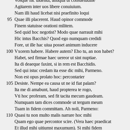
Vosque hic uidendi, antiqua ut consuetudine
Agitarem inter uos libere conuiuium.
Nam illi haud licebat nisi praefinito loqui
95
Quae illi placerent. Haud opinor commode
Finem statuisse orationi militem.
Sed quid hoc negotist? Modo quae narrauit mihi
Hic intus Bacchis? Quod ego numquam credidi
Fore, ut ille hac uiua posset animum inducere
100
Vxorem habere. Habere autem? Eho tu, an non habet?
Habet, sed firmae haec uereor ut sint nuptiae.
Ita di deaeque faxint, si in rem est Bacchidis.
Sed qui istuc credam ita esse dic mihi, Parmeno.
Non est opus prolato hoc: percontarier
105
Desiste. Nempe ea causa ut ne id fiat palam?
Ita me di amabunt, haud propterea te rogo,
Vti hoc proferam, sed fit tacita mecum gaudeam.
Numquam tam dices commode ut tergum meum
Tuam in fidem committam. Ah noli, Parmeno:
110
Quasi tu non multo malis narrare hoc mihi
Quam ego quae percontor scire. (Vera haec praedicat
Et illud mihi uitiumst maxumum). Si mihi fidem