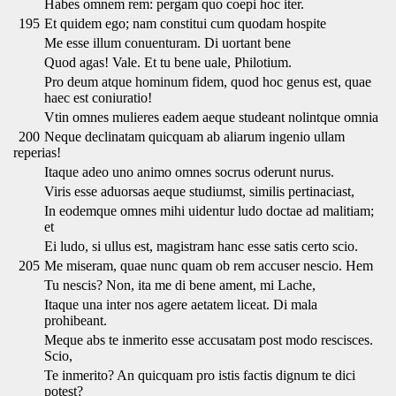
Habes omnem rem: pergam quo coepi hoc iter.
195
Et quidem ego; nam constitui cum quodam hospite
Me esse illum conuenturam. Di uortant bene
Quod agas! Vale. Et tu bene uale, Philotium.
Pro deum atque hominum fidem, quod hoc genus est, quae
haec est coniuratio!
Vtin omnes mulieres eadem aeque studeant nolintque omnia
200
Neque declinatam quicquam ab aliarum ingenio ullam
reperias!
Itaque adeo uno animo omnes socrus oderunt nurus.
Viris esse aduorsas aeque studiumst, similis pertinaciast,
In eodemque omnes mihi uidentur ludo doctae ad malitiam;
et
Ei ludo, si ullus est, magistram hanc esse satis certo scio.
205
Me miseram, quae nunc quam ob rem accuser nescio. Hem
Tu nescis? Non, ita me di bene ament, mi Lache,
Itaque una inter nos agere aetatem liceat. Di mala
prohibeant.
Meque abs te inmerito esse accusatam post modo rescisces.
Scio,
Te inmerito? An quicquam pro istis factis dignum te dici
potest?