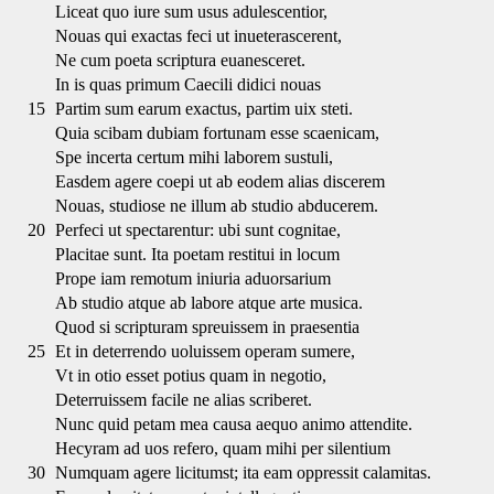
Liceat quo iure sum usus adulescentior,
Nouas qui exactas feci ut inueterascerent,
Ne cum poeta scriptura euanesceret.
In is quas primum Caecili didici nouas
15
Partim sum earum exactus, partim uix steti.
Quia scibam dubiam fortunam esse scaenicam,
Spe incerta certum mihi laborem sustuli,
Easdem agere coepi ut ab eodem alias discerem
Nouas, studiose ne illum ab studio abducerem.
20
Perfeci ut spectarentur: ubi sunt cognitae,
Placitae sunt. Ita poetam restitui in locum
Prope iam remotum iniuria aduorsarium
Ab studio atque ab labore atque arte musica.
Quod si scripturam spreuissem in praesentia
25
Et in deterrendo uoluissem operam sumere,
Vt in otio esset potius quam in negotio,
Deterruissem facile ne alias scriberet.
Nunc quid petam mea causa aequo animo attendite.
Hecyram ad uos refero, quam mihi per silentium
30
Numquam agere licitumst; ita eam oppressit calamitas.