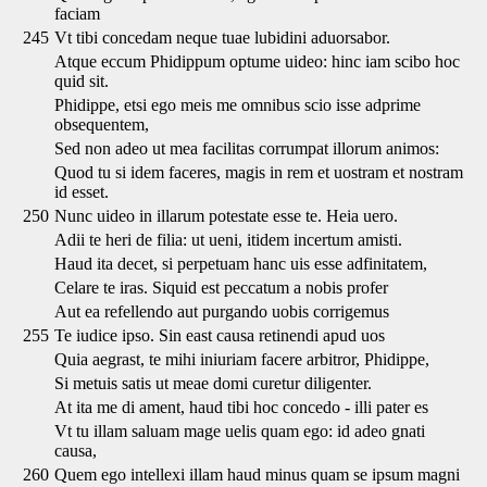
faciam
245
Vt tibi concedam neque tuae lubidini aduorsabor.
Atque eccum Phidippum optume uideo: hinc iam scibo hoc
quid sit.
Phidippe, etsi ego meis me omnibus scio isse adprime
obsequentem,
Sed non adeo ut mea facilitas corrumpat illorum animos:
Quod tu si idem faceres, magis in rem et uostram et nostram
id esset.
250
Nunc uideo in illarum potestate esse te. Heia uero.
Adii te heri de filia: ut ueni, itidem incertum amisti.
Haud ita decet, si perpetuam hanc uis esse adfinitatem,
Celare te iras. Siquid est peccatum a nobis profer
Aut ea refellendo aut purgando uobis corrigemus
255
Te iudice ipso. Sin east causa retinendi apud uos
Quia aegrast, te mihi iniuriam facere arbitror, Phidippe,
Si metuis satis ut meae domi curetur diligenter.
At ita me di ament, haud tibi hoc concedo - illi pater es
Vt tu illam saluam mage uelis quam ego: id adeo gnati
causa,
260
Quem ego intellexi illam haud minus quam se ipsum magni