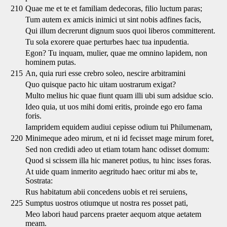
210
Quae me et te et familiam dedecoras, filio luctum paras;
Tum autem ex amicis inimici ut sint nobis adfines facis,
Qui illum decrerunt dignum suos quoi liberos committerent.
Tu sola exorere quae perturbes haec tua inpudentia.
Egon? Tu inquam, mulier, quae me omnino lapidem, non
hominem putas.
215
An, quia ruri esse crebro soleo, nescire arbitramini
Quo quisque pacto hic uitam uostrarum exigat?
Multo melius hic quae fiunt quam illi ubi sum adsidue scio.
Ideo quia, ut uos mihi domi eritis, proinde ego ero fama
foris.
Iampridem equidem audiui cepisse odium tui Philumenam,
220
Minimeque adeo mirum, et ni id fecisset mage mirum foret,
Sed non credidi adeo ut etiam totam hanc odisset domum:
Quod si scissem illa hic maneret potius, tu hinc isses foras.
At uide quam inmerito aegritudo haec oritur mi abs te,
Sostrata:
Rus habitatum abii concedens uobis et rei seruiens,
225
Sumptus uostros otiumque ut nostra res posset pati,
Meo labori haud parcens praeter aequom atque aetatem
meam.