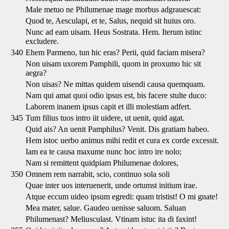
Male metuo ne Philumenae mage morbus adgrauescat:
Quod te, Aesculapi, et te, Salus, nequid sit huius oro.
Nunc ad eam uisam. Heus Sostrata. Hem. Iterum istinc
excludere.
340
Ehem Parmeno, tun hic eras? Perii, quid faciam misera?
Non uisam uxorem Pamphili, quom in proxumo hic sit
aegra?
Non uisas? Ne mittas quidem uisendi causa quemquam.
Nam qui amat quoi odio ipsus est, bis facere stulte duco:
Laborem inanem ipsus capit et illi molestiam adfert.
345
Tum filius tuos intro iit uidere, ut uenit, quid agat.
Quid ais? An uenit Pamphilus? Venit. Dis gratiam habeo.
Hem istoc uerbo animus mihi redit et cura ex corde excessit.
Iam ea te causa maxume nunc hoc intro ire nolo;
Nam si remittent quidpiam Philumenae dolores,
350
Omnem rem narrabit, scio, continuo sola soli
Quae inter uos interuenerit, unde ortumst initium irae.
Atque eccum uideo ipsum egredi: quam tristist! O mi gnate!
Mea mater, salue. Gaudeo uenisse saluom. Saluan
Philumenast? Meliusculast. Vtinam istuc ita di faxint!