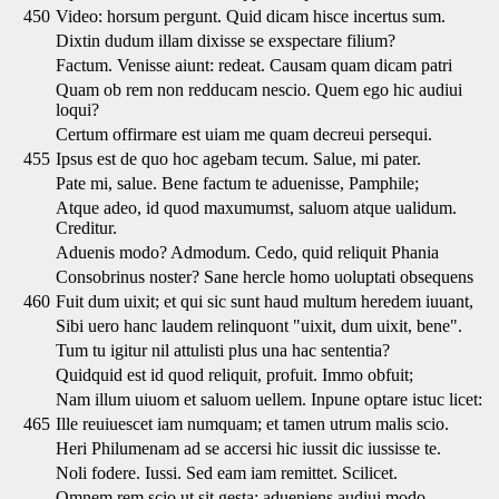
450
Video: horsum pergunt. Quid dicam hisce incertus sum.
Dixtin dudum illam dixisse se exspectare filium?
Factum. Venisse aiunt: redeat. Causam quam dicam patri
Quam ob rem non redducam nescio. Quem ego hic audiui
loqui?
Certum offirmare est uiam me quam decreui persequi.
455
Ipsus est de quo hoc agebam tecum. Salue, mi pater.
Pate mi, salue. Bene factum te aduenisse, Pamphile;
Atque adeo, id quod maxumumst, saluom atque ualidum.
Creditur.
Aduenis modo? Admodum. Cedo, quid reliquit Phania
Consobrinus noster? Sane hercle homo uoluptati obsequens
460
Fuit dum uixit; et qui sic sunt haud multum heredem iuuant,
Sibi uero hanc laudem relinquont "uixit, dum uixit, bene".
Tum tu igitur nil attulisti plus una hac sententia?
Quidquid est id quod reliquit, profuit. Immo obfuit;
Nam illum uiuom et saluom uellem. Inpune optare istuc licet:
465
Ille reuiuescet iam numquam; et tamen utrum malis scio.
Heri Philumenam ad se accersi hic iussit dic iussisse te.
Noli fodere. Iussi. Sed eam iam remittet. Scilicet.
Omnem rem scio ut sit gesta: adueniens audiui modo.