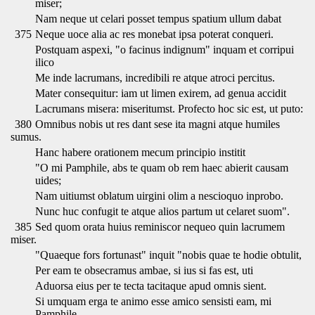
miser;
Nam neque ut celari posset tempus spatium ullum dabat
375
Neque uoce alia ac res monebat ipsa poterat conqueri.
Postquam aspexi, "o facinus indignum" inquam et corripui
ilico
Me inde lacrumans, incredibili re atque atroci percitus.
Mater consequitur: iam ut limen exirem, ad genua accidit
Lacrumans misera: miseritumst. Profecto hoc sic est, ut puto:
380
Omnibus nobis ut res dant sese ita magni atque humiles
sumus.
Hanc habere orationem mecum principio institit
"O mi Pamphile, abs te quam ob rem haec abierit causam
uides;
Nam uitiumst oblatum uirgini olim a nescioquo inprobo.
Nunc huc confugit te atque alios partum ut celaret suom".
385
Sed quom orata huius reminiscor nequeo quin lacrumem
miser.
"Quaeque fors fortunast" inquit "nobis quae te hodie obtulit,
Per eam te obsecramus ambae, si ius si fas est, uti
Aduorsa eius per te tecta tacitaque apud omnis sient.
Si umquam erga te animo esse amico sensisti eam, mi
Pamphile,