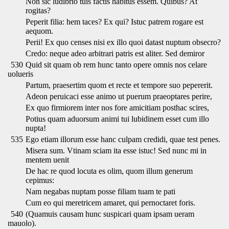
Non sic ludibrio tuis factis habitus essem. Quibus? At
rogitas?
Peperit filia: hem taces? Ex qui? Istuc patrem rogare est
aequom.
Perii! Ex quo censes nisi ex illo quoi datast nuptum obsecro?
Credo: neque adeo arbitrari patris est aliter. Sed demiror
530
Quid sit quam ob rem hunc tanto opere omnis nos celare
uolueris
Partum, praesertim quom et recte et tempore suo pepererit.
Adeon peruicaci esse animo ut puerum praeoptares perire,
Ex quo firmiorem inter nos fore amicitiam posthac scires,
Potius quam aduorsum animi tui lubidinem esset cum illo
nupta!
535
Ego etiam illorum esse hanc culpam credidi, quae test penes.
Misera sum. Vtinam sciam ita esse istuc! Sed nunc mi in
mentem uenit
De hac re quod locuta es olim, quom illum generum
cepimus:
Nam negabas nuptam posse filiam tuam te pati
Cum eo qui meretricem amaret, qui pernoctaret foris.
540
(Quamuis causam hunc suspicari quam ipsam ueram
mauolo).