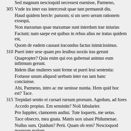
Sed magnum nescioquid necessest euenisse, Parmeno,
305
Vnde ira inter eas intercessit quae tam permansit diu.
Haud quidem hercle: paruom; si uis uero ueram rationem
exsequi,
Non maxumas quae maxumae sunt interdum irae iniurias
Faciunt; nam saepe est quibus in rebus alius ne iratus quidem
est,
Quom de eadem causast iracundus factus inimicissimus.
310
Pueri inter sese quam pro leuibus noxiis iras gerunt
Quapropter? Quia enim qui eos gubernat animus eum
infirmum gerunt.
Itidem illae mulieres sunt ferme ut pueri leui sententia:
Fortasse unum aliquod uerbum inter eas iam hanc
conciuisse.
Abi, Parmeno, intro ac me uenisse nuntia. Hem quid hoc
est? Tace.
315
Trepidari sentio et cursari rursum prorsum. Agedum, ad fores
Accedo propius. Em sensistin? Noli fabularier.
Pro Iuppiter, clamorem audiui. Tute loqueris, me uetas.
Tace obsecro, mea gnata. Matris uox uisast Philumenae.
Nullus sum. Quidum? Perii. Quam ob rem? Nescioquod
magnum malum