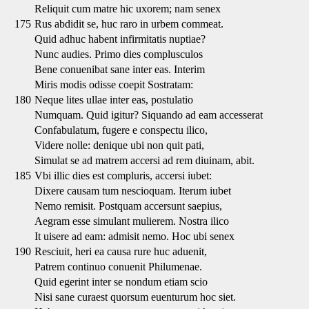
Reliquit cum matre hic uxorem; nam senex
175
Rus abdidit se, huc raro in urbem commeat.
Quid adhuc habent infirmitatis nuptiae?
Nunc audies. Primo dies complusculos
Bene conuenibat sane inter eas. Interim
Miris modis odisse coepit Sostratam:
180
Neque lites ullae inter eas, postulatio
Numquam. Quid igitur? Siquando ad eam accesserat
Confabulatum, fugere e conspectu ilico,
Videre nolle: denique ubi non quit pati,
Simulat se ad matrem accersi ad rem diuinam, abit.
185
Vbi illic dies est compluris, accersi iubet:
Dixere causam tum nescioquam. Iterum iubet
Nemo remisit. Postquam accersunt saepius,
Aegram esse simulant mulierem. Nostra ilico
It uisere ad eam: admisit nemo. Hoc ubi senex
190
Resciuit, heri ea causa rure huc aduenit,
Patrem continuo conuenit Philumenae.
Quid egerint inter se nondum etiam scio
Nisi sane curaest quorsum euenturum hoc siet.