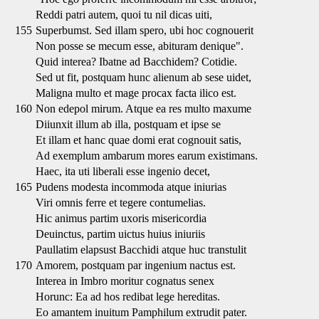
Reddi patri autem, quoi tu nil dicas uiti,
155
Superbumst. Sed illam spero, ubi hoc cognouerit
Non posse se mecum esse, abituram denique".
Quid interea? Ibatne ad Bacchidem? Cotidie.
Sed ut fit, postquam hunc alienum ab sese uidet,
Maligna multo et mage procax facta ilico est.
160
Non edepol mirum. Atque ea res multo maxume
Diiunxit illum ab illa, postquam et ipse se
Et illam et hanc quae domi erat cognouit satis,
Ad exemplum ambarum mores earum existimans.
Haec, ita uti liberali esse ingenio decet,
165
Pudens modesta incommoda atque iniurias
Viri omnis ferre et tegere contumelias.
Hic animus partim uxoris misericordia
Deuinctus, partim uictus huius iniuriis
Paullatim elapsust Bacchidi atque huc transtulit
170
Amorem, postquam par ingenium nactus est.
Interea in Imbro moritur cognatus senex
Horunc: Ea ad hos redibat lege hereditas.
Eo amantem inuitum Pamphilum extrudit pater.