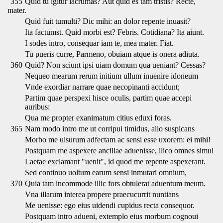
355
Quid tu igitur lacrumas? Aut quid es tam tristis? Recte,
mater.
Quid fuit tumulti? Dic mihi: an dolor repente inuasit?
Ita factumst. Quid morbi est? Febris. Cotidiana? Ita aiunt.
I sodes intro, consequar iam te, mea mater. Fiat.
Tu pueris curre, Parmeno, obuiam atque is onera adiuta.
360
Quid? Non sciunt ipsi uiam domum qua ueniant? Cessas?
Nequeo mearum rerum initium ullum inuenire idoneum
Vnde exordiar narrare quae necopinanti accidunt;
Partim quae perspexi hisce oculis, partim quae accepi
auribus:
Qua me propter exanimatum citius eduxi foras.
365
Nam modo intro me ut corripui timidus, alio suspicans
Morbo me uisurum adfectam ac sensi esse uxorem: ei mihi!
Postquam me aspexere ancillae aduenisse, ilico omnes simul
Laetae exclamant "uenit", id quod me repente aspexerant.
Sed continuo uoltum earum sensi inmutari omnium,
370
Quia tam incommode illic fors obtulerat aduentum meum.
Vna illarum interea propere praecucurrit nuntians
Me uenisse: ego eius uidendi cupidus recta consequor.
Postquam intro adueni, extemplo eius morbum cognoui