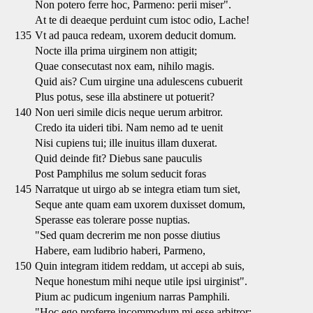
Non potero ferre hoc, Parmeno: perii miser".
At te di deaeque perduint cum istoc odio, Lache!
135
Vt ad pauca redeam, uxorem deducit domum.
Nocte illa prima uirginem non attigit;
Quae consecutast nox eam, nihilo magis.
Quid ais? Cum uirgine una adulescens cubuerit
Plus potus, sese illa abstinere ut potuerit?
140
Non ueri simile dicis neque uerum arbitror.
Credo ita uideri tibi. Nam nemo ad te uenit
Nisi cupiens tui; ille inuitus illam duxerat.
Quid deinde fit? Diebus sane pauculis
Post Pamphilus me solum seducit foras
145
Narratque ut uirgo ab se integra etiam tum siet,
Seque ante quam eam uxorem duxisset domum,
Sperasse eas tolerare posse nuptias.
"Sed quam decrerim me non posse diutius
Habere, eam ludibrio haberi, Parmeno,
150
Quin integram itidem reddam, ut accepi ab suis,
Neque honestum mihi neque utile ipsi uirginist".
Pium ac pudicum ingenium narras Pamphili.
"Hoc ego proferre incommodum mi esse arbitror;