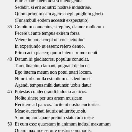
Eam calamitatem uostra intellegentia
Sedabit, si erit adiutrix nostrae industriae.
Quom primum eam agere coepi, pugilum gloria
(Funambuli eodem accessit exspectatio),
35
Comitum conuentus, strepitus, clamor mulierum
Fecere ut ante tempus exirem foras.
Vetere in noua coepi uti consuetudine
In experiundo ut essem; refero denuo.
Primo actu placeo; quom interea rumor uenit
40
Datum iri gladiatores, populus conuolat,
Tumultuantur clamant, pugnant de loco:
Ego interea meum non potui tutari locum.
Nunc turba nulla est: otium et silentiumst:
Agendi tempus mihi datumst; uobis datur
45
Potestas condecorandi ludos scaenicos.
Nolite sinere per uos artem musicam
Recidere ad paucos: facite ut uostra auctoritas
Meae auctoritati fautrix adiutrixque sit.
Si numquam auare pretium statui arti meae
50
Et eum esse quaestum in animum induxi maxumum
Quam maxume seruire uostris commodis,