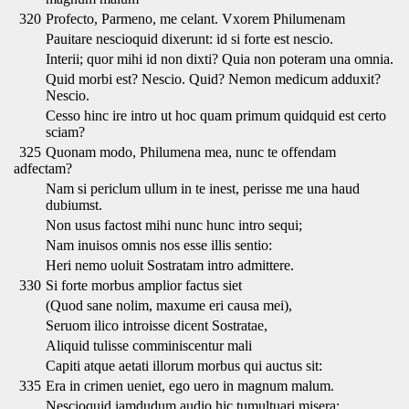
320
Profecto, Parmeno, me celant. Vxorem Philumenam
Pauitare nescioquid dixerunt: id si forte est nescio.
Interii; quor mihi id non dixti? Quia non poteram una omnia.
Quid morbi est? Nescio. Quid? Nemon medicum adduxit?
Nescio.
Cesso hinc ire intro ut hoc quam primum quidquid est certo
sciam?
325
Quonam modo, Philumena mea, nunc te offendam
adfectam?
Nam si periclum ullum in te inest, perisse me una haud
dubiumst.
Non usus factost mihi nunc hunc intro sequi;
Nam inuisos omnis nos esse illis sentio:
Heri nemo uoluit Sostratam intro admittere.
330
Si forte morbus amplior factus siet
(Quod sane nolim, maxume eri causa mei),
Seruom ilico introisse dicent Sostratae,
Aliquid tulisse comminiscentur mali
Capiti atque aetati illorum morbus qui auctus sit:
335
Era in crimen ueniet, ego uero in magnum malum.
Nescioquid iamdudum audio hic tumultuari misera: