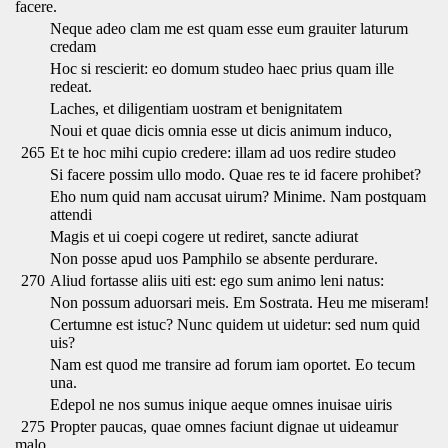
facere.
Neque adeo clam me est quam esse eum grauiter laturum
credam
Hoc si rescierit: eo domum studeo haec prius quam ille
redeat.
Laches, et diligentiam uostram et benignitatem
Noui et quae dicis omnia esse ut dicis animum induco,
265
Et te hoc mihi cupio credere: illam ad uos redire studeo
Si facere possim ullo modo. Quae res te id facere prohibet?
Eho num quid nam accusat uirum? Minime. Nam postquam
attendi
Magis et ui coepi cogere ut rediret, sancte adiurat
Non posse apud uos Pamphilo se absente perdurare.
270
Aliud fortasse aliis uiti est: ego sum animo leni natus:
Non possum aduorsari meis. Em Sostrata. Heu me miseram!
Certumne est istuc? Nunc quidem ut uidetur: sed num quid
uis?
Nam est quod me transire ad forum iam oportet. Eo tecum
una.
Edepol ne nos sumus inique aeque omnes inuisae uiris
275
Propter paucas, quae omnes faciunt dignae ut uideamur
malo.