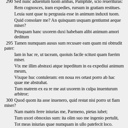
290
Sed nunc aduentum tuom ambas, Pamphile, scio reuerituras:
Rem cognosces, iram expedies, rursum in gratiam restitues.
Leuia sunt quae tu pergrauia esse in animum induxti tuom.
Quid consolare me? An quisquam usquam gentiumst aeque
miser?
Priuquam hanc uxorem duxi habebam alibi animum amori
deditum
295
Tamen numquam ausus sum recusare eam quam mi obtrudit
pater:
Iam in hac re, ut taceam, quoiuis facile scitust quam fuerim
miser.
Vix me illim abstraxi atque inpeditum in ea expediui animum
meum,
Vixque huc contuleram: em noua res ortast porro ab hac
quae me abstrahat.
Tum matrem ex ea re me aut uxorem in culpa inuenturum
arbitror;
300
Quod quom ita asse inuenero, quid restat nisi porro ut fiam
miser?
Nam matris ferre iniurias me, Parmeno, pietas iubet;
Tum uxori obnoxius sum: ita olim suo me ingenio pertulit,
Tot meas iniurias quae numquam in ullo patefecit loco.