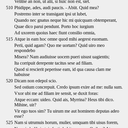
Velitne an non, ut alii, si huic non est, siet.
510
Phidippe, ades, audi paucis. - Abiit. Quid mea?
Postremo inter se transigant ipsi ut lubet,
Quando nec gnatus neque hic mi quicquam obtemperant,
Quae dico parui pendunt. Porto hoc iurgium
Ad uxorem quoius haec fiunt consilio omnia,
515
Atque in eam hoc omne quod mihi aegrest euomam.
Perii, quid agam? Quo me uortam? Quid uiro meo
respondebo
Misera? Nam audiuisse uocem pueri uisust uagientis;
Ita corripuit derepente tacitus sese ad filiam.
Quod si rescierit peperisse eam, id qua causa clam me
habuisse
520
Dicam non edepol scio.
Sed ostium concrepuit. Credo ipsum exire ad me: nulla sum.
Vxor ubi me ad filiam ire sensit, se duxit foras:
Atque eccam: uideo. Quid ais, Myrrina? Heus tibi dico.
Mihine, uir?
Vir ego tuos sim? Tu uirum me aut hominem deputas adeo
esse?
525
Nam si utrumuis horum, mulier, umquam tibi uisus forem,