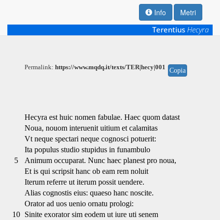
Info
Metri
Terentius
Hecyra
Permalink:
https://www.mqdq.it/texts/TER|hecy|001
Copia
Hecyra est huic nomen fabulae. Haec quom datast
Noua, nouom interuenit uitium et calamitas
Vt neque spectari neque cognosci potuerit:
Ita populus studio stupidus in funambulo
5
Animum occuparat. Nunc haec planest pro noua,
Et is qui scripsit hanc ob eam rem noluit
Iterum referre ut iterum possit uendere.
Alias cognostis eius: quaeso hanc noscite.
Orator ad uos uenio ornatu prologi:
10
Sinite exorator sim eodem ut iure uti senem