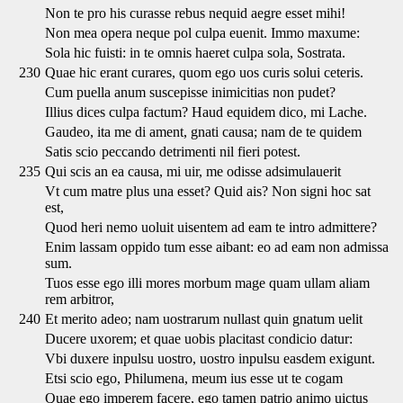
Non te pro his curasse rebus nequid aegre esset mihi!
Non mea opera neque pol culpa euenit. Immo maxume:
Sola hic fuisti: in te omnis haeret culpa sola, Sostrata.
230
Quae hic erant curares, quom ego uos curis solui ceteris.
Cum puella anum suscepisse inimicitias non pudet?
Illius dices culpa factum? Haud equidem dico, mi Lache.
Gaudeo, ita me di ament, gnati causa; nam de te quidem
Satis scio peccando detrimenti nil fieri potest.
235
Qui scis an ea causa, mi uir, me odisse adsimulauerit
Vt cum matre plus una esset? Quid ais? Non signi hoc sat
est,
Quod heri nemo uoluit uisentem ad eam te intro admittere?
Enim lassam oppido tum esse aibant: eo ad eam non admissa
sum.
Tuos esse ego illi mores morbum mage quam ullam aliam
rem arbitror,
240
Et merito adeo; nam uostrarum nullast quin gnatum uelit
Ducere uxorem; et quae uobis placitast condicio datur:
Vbi duxere inpulsu uostro, uostro inpulsu easdem exigunt.
Etsi scio ego, Philumena, meum ius esse ut te cogam
Quae ego imperem facere, ego tamen patrio animo uictus