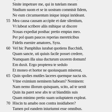
Sinite impetrare me, qui in tutelam meam
Studium suom et se in uostram commisit fidem,
Ne eum circumuentum inique iniqui inrideant.
55
Mea causa causam accipite et date silentium,
Vt lubeat scribere aliis mihique ut discere
Nouas expediat posthac pretio emptas meo.
Per pol quam paucos reperias meretricibus
Fidelis euenire amatores, Syra.
60
Vel hic Pamphilus iurabat quotiens Bacchidi,
Quam sancte, uti quiuis facile posset credere,
Numquam illa uiua ducturum uxorem domum!
Em duxit. Ergo propterea te sedulo
Et moneo et hortor ne quoiusquam misereat,
65
Quin spolies mutiles laceres quemque nacta sis.
Vtine eximium neminem habeam? Neminem:
Nam nemo illorum quisquam, scito, ad te uenit
Quin ita paret sese abs te ut blanditiis suis
Quam minimo pretio suam uoluptatem expleat.
70
Hiscin tu amabo non contra insidiabere?
Tamen pol eandem iniuriumst esse omnibus.