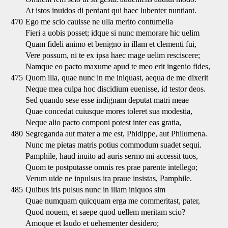
At istos inuidos di perdant qui haec lubenter nuntiant.
470
Ego me scio cauisse ne ulla merito contumelia
Fieri a uobis posset; idque si nunc memorare hic uelim
Quam fideli animo et benigno in illam et clementi fui,
Vere possum, ni te ex ipsa haec mage uelim resciscere;
Namque eo pacto maxume apud te meo erit ingenio fides,
475
Quom illa, quae nunc in me iniquast, aequa de me dixerit
Neque mea culpa hoc discidium euenisse, id testor deos.
Sed quando sese esse indignam deputat matri meae
Quae concedat cuiusque mores toleret sua modestia,
Neque alio pacto componi potest inter eas gratia,
480
Segreganda aut mater a me est, Phidippe, aut Philumena.
Nunc me pietas matris potius commodum suadet sequi.
Pamphile, haud inuito ad auris sermo mi accessit tuos,
Quom te postputasse omnis res prae parente intellego;
Verum uide ne inpulsus ira praue insistas, Pamphile.
485
Quibus iris pulsus nunc in illam iniquos sim
Quae numquam quicquam erga me commeritast, pater,
Quod nouem, et saepe quod uellem meritam scio?
Amoque et laudo et uehementer desidero;