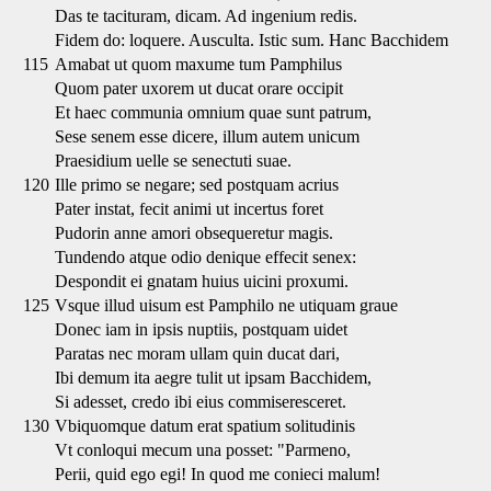
Das te tacituram, dicam. Ad ingenium redis.
Fidem do: loquere. Ausculta. Istic sum. Hanc Bacchidem
115
Amabat ut quom maxume tum Pamphilus
Quom pater uxorem ut ducat orare occipit
Et haec communia omnium quae sunt patrum,
Sese senem esse dicere, illum autem unicum
Praesidium uelle se senectuti suae.
120
Ille primo se negare; sed postquam acrius
Pater instat, fecit animi ut incertus foret
Pudorin anne amori obsequeretur magis.
Tundendo atque odio denique effecit senex:
Despondit ei gnatam huius uicini proxumi.
125
Vsque illud uisum est Pamphilo ne utiquam graue
Donec iam in ipsis nuptiis, postquam uidet
Paratas nec moram ullam quin ducat dari,
Ibi demum ita aegre tulit ut ipsam Bacchidem,
Si adesset, credo ibi eius commiseresceret.
130
Vbiquomque datum erat spatium solitudinis
Vt conloqui mecum una posset: "Parmeno,
Perii, quid ego egi! In quod me conieci malum!