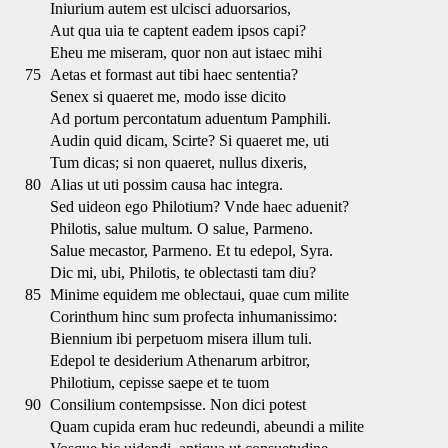
Iniurium autem est ulcisci aduorsarios,
Aut qua uia te captent eadem ipsos capi?
Eheu me miseram, quor non aut istaec mihi
75
Aetas et formast aut tibi haec sententia?
Senex si quaeret me, modo isse dicito
Ad portum percontatum aduentum Pamphili.
Audin quid dicam, Scirte? Si quaeret me, uti
Tum dicas; si non quaeret, nullus dixeris,
80
Alias ut uti possim causa hac integra.
Sed uideon ego Philotium? Vnde haec aduenit?
Philotis, salue multum. O salue, Parmeno.
Salue mecastor, Parmeno. Et tu edepol, Syra.
Dic mi, ubi, Philotis, te oblectasti tam diu?
85
Minime equidem me oblectaui, quae cum milite
Corinthum hinc sum profecta inhumanissimo:
Biennium ibi perpetuom misera illum tuli.
Edepol te desiderium Athenarum arbitror,
Philotium, cepisse saepe et te tuom
90
Consilium contempsisse. Non dici potest
Quam cupida eram huc redeundi, abeundi a milite