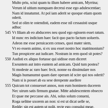
Multo priu, sciui quam tu illum habere amicam, Myrrina;
Verum id uitium numquam decreui esse ego adulescentiae;
Nam id innatumst. At pol iam aderit se quoque etiam quom
oderit.
Sed ut olim te ostendisti, eadem esse nil cessauisti usque
adhuc
545
Vt filiam ab eo abduceres neu quod ego egissem esset ratum.
Id nunc res indicium haec facit quo pacto factum uolueris.
Adeon me esse peruicacem censes, quoi mater siem,
Vt eo essem animo, si ex usu esset nostro hoc matrimonium?
Tun prospicere aut iudicare. Nostram in rem quod sit potes?
550
Audisti ex aliquo fortasse qui uidisse eum diceret
Exeuntem aut intro euntem ad amicam. Quid tum postea?
Si modeste ac raro haec fecit, nonne ea dissimulare nos
Magis humanumst quam dare operam id scire qui nos oderit?
Nam si is posset ab ea sese derepente auellere
555
Quicum tot consuesset annos, non eum hominem ducerem
Nec uirum satis firmum gnatae. Mitte adulescentem obsecro
Et quae me peccasse ais. Abi, solus solum conueni,
Roga uelitne uxorem an non: si est ut dicat uelle se,
Redde; sin est autem ut nolit, recte ego consului meae.