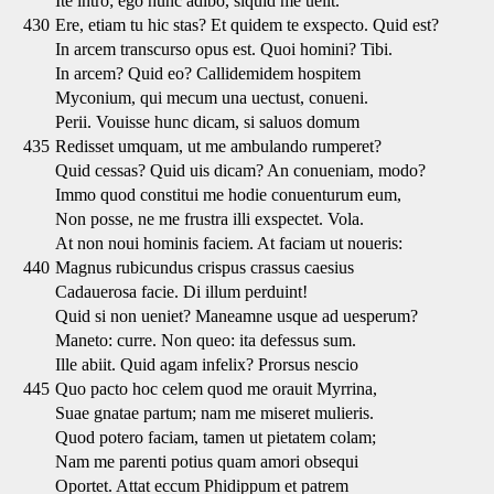
Ite intro; ego hunc adibo, siquid me uelit.
430
Ere, etiam tu hic stas? Et quidem te exspecto. Quid est?
In arcem transcurso opus est. Quoi homini? Tibi.
In arcem? Quid eo? Callidemidem hospitem
Myconium, qui mecum una uectust, conueni.
Perii. Vouisse hunc dicam, si saluos domum
435
Redisset umquam, ut me ambulando rumperet?
Quid cessas? Quid uis dicam? An conueniam, modo?
Immo quod constitui me hodie conuenturum eum,
Non posse, ne me frustra illi exspectet. Vola.
At non noui hominis faciem. At faciam ut noueris:
440
Magnus rubicundus crispus crassus caesius
Cadauerosa facie. Di illum perduint!
Quid si non ueniet? Maneamne usque ad uesperum?
Maneto: curre. Non queo: ita defessus sum.
Ille abiit. Quid agam infelix? Prorsus nescio
445
Quo pacto hoc celem quod me orauit Myrrina,
Suae gnatae partum; nam me miseret mulieris.
Quod potero faciam, tamen ut pietatem colam;
Nam me parenti potius quam amori obsequi
Oportet. Attat eccum Phidippum et patrem