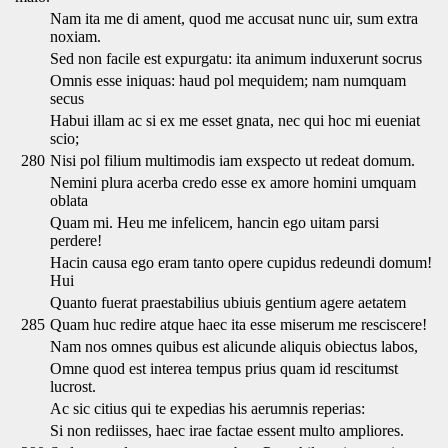
Nam ita me di ament, quod me accusat nunc uir, sum extra
noxiam.
Sed non facile est expurgatu: ita animum induxerunt socrus
Omnis esse iniquas: haud pol mequidem; nam numquam
secus
Habui illam ac si ex me esset gnata, nec qui hoc mi eueniat
scio;
280
Nisi pol filium multimodis iam exspecto ut redeat domum.
Nemini plura acerba credo esse ex amore homini umquam
oblata
Quam mi. Heu me infelicem, hancin ego uitam parsi
perdere!
Hacin causa ego eram tanto opere cupidus redeundi domum!
Hui
Quanto fuerat praestabilius ubiuis gentium agere aetatem
285
Quam huc redire atque haec ita esse miserum me resciscere!
Nam nos omnes quibus est alicunde aliquis obiectus labos,
Omne quod est interea tempus prius quam id rescitumst
lucrost.
Ac sic citius qui te expedias his aerumnis reperias:
Si non rediisses, haec irae factae essent multo ampliores.