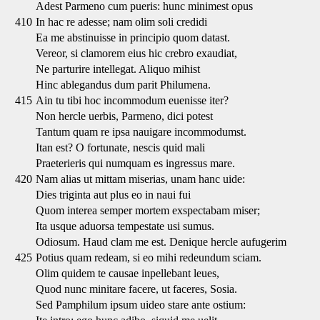
Adest Parmeno cum pueris: hunc minimest opus
410
In hac re adesse; nam olim soli credidi
Ea me abstinuisse in principio quom datast.
Vereor, si clamorem eius hic crebro exaudiat,
Ne parturire intellegat. Aliquo mihist
Hinc ablegandus dum parit Philumena.
415
Ain tu tibi hoc incommodum euenisse iter?
Non hercle uerbis, Parmeno, dici potest
Tantum quam re ipsa nauigare incommodumst.
Itan est? O fortunate, nescis quid mali
Praeterieris qui numquam es ingressus mare.
420
Nam alias ut mittam miserias, unam hanc uide:
Dies triginta aut plus eo in naui fui
Quom interea semper mortem exspectabam miser;
Ita usque aduorsa tempestate usi sumus.
Odiosum. Haud clam me est. Denique hercle aufugerim
425
Potius quam redeam, si eo mihi redeundum sciam.
Olim quidem te causae inpellebant leues,
Quod nunc minitare facere, ut faceres, Sosia.
Sed Pamphilum ipsum uideo stare ante ostium: