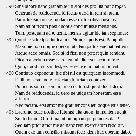
390
Sine labore hanc gratiam te uti sibi des pro illa nunc rogat.
Ceterum de redducenda id facias quod in rem sit tuam.
Parturire eam nec grauidam esse ex te solus conscius:
Nam aiunt tecum post duobus concubuisse mensibus.
Tum, postquam ad te uenit, mensis agitur hic iam septimus:
395
Quod te scire ipsa indicat res. Nunc si potis est, Pamphile,
Maxume uolo doque operam ut clam partus eueniat patrem
Atque adeo omnis. Sed si id fieri non potest quin sentiant,
Dicam abortum esse: scio nemini aliter suspectum fore
Quin, quod ueri similest, ex te recte eum natum putent.
400
Continuo exponetur: hic tibi nil est quicquam incommodi,
Et illi miserae indigne factam iniuriam contexeris".
Pollicitus sum et seruare in eo certumst quod dixi fidem.
Nam de redducenda, id uero ne utiquam honestum esse
arbitror
Nec faciam, etsi amor me grauiter consuetudoque eius tenet.
405
Lacrumo quae posthac futurast uita quom in mentem uenit
Solitudoque. O fortuna, ut numquam perpetuo es data!
Sed iam prior amor me ad hanc rem exercitatum reddidit,
Quem ego tum consilio missum feci: idem huc operam dabo.