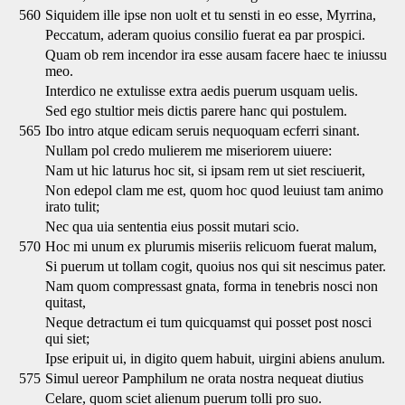
560
Siquidem ille ipse non uolt et tu sensti in eo esse, Myrrina,
Peccatum, aderam quoius consilio fuerat ea par prospici.
Quam ob rem incendor ira esse ausam facere haec te iniussu
meo.
Interdico ne extulisse extra aedis puerum usquam uelis.
Sed ego stultior meis dictis parere hanc qui postulem.
565
Ibo intro atque edicam seruis nequoquam ecferri sinant.
Nullam pol credo mulierem me miseriorem uiuere:
Nam ut hic laturus hoc sit, si ipsam rem ut siet resciuerit,
Non edepol clam me est, quom hoc quod leuiust tam animo
irato tulit;
Nec qua uia sententia eius possit mutari scio.
570
Hoc mi unum ex plurumis miseriis relicuom fuerat malum,
Si puerum ut tollam cogit, quoius nos qui sit nescimus pater.
Nam quom compressast gnata, forma in tenebris nosci non
quitast,
Neque detractum ei tum quicquamst qui posset post nosci
qui siet;
Ipse eripuit ui, in digito quem habuit, uirgini abiens anulum.
575
Simul uereor Pamphilum ne orata nostra nequeat diutius
Celare, quom sciet alienum puerum tolli pro suo.