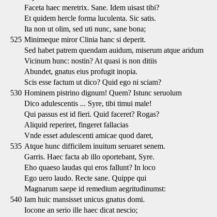
Faceta haec meretrix. Sane. Idem uisast tibi?
Et quidem hercle forma luculenta. Sic satis.
Ita non ut olim, sed uti nunc, sane bona;
525
Minimeque miror Clinia hanc si deperit.
Sed habet patrem quendam auidum, miserum atque aridum
Vicinum hunc: nostin? At quasi is non ditiis
Abundet, gnatus eius profugit inopia.
Scis esse factum ut dico? Quid ego ni sciam?
530
Hominem pistrino dignum! Quem? Istunc seruolum
Dico adulescentis ... Syre, tibi timui male!
Qui passus est id fieri. Quid faceret? Rogas?
Aliquid reperiret, fingeret fallacias
Vnde esset adulescenti amicae quod daret,
535
Atque hunc difficilem inuitum seruaret senem.
Garris. Haec facta ab illo oportebant, Syre.
Eho quaeso laudas qui eros fallunt? In loco
Ego uero laudo. Recte sane. Quippe qui
Magnarum saepe id remedium aegritudinumst:
540
Iam huic mansisset unicus gnatus domi.
Iocone an serio ille haec dicat nescio;