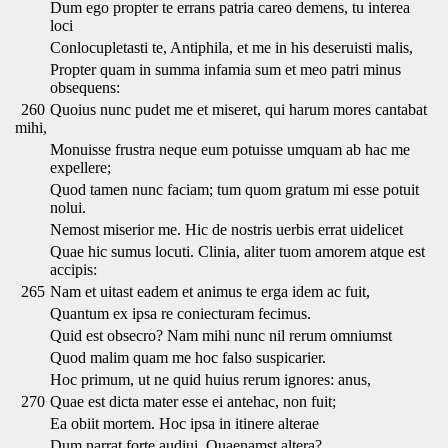
Dum ego propter te errans patria careo demens, tu interea
loci
Conlocupletasti te, Antiphila, et me in his deseruisti malis,
Propter quam in summa infamia sum et meo patri minus
obsequens:
260
Quoius nunc pudet me et miseret, qui harum mores cantabat
mihi,
Monuisse frustra neque eum potuisse umquam ab hac me
expellere;
Quod tamen nunc faciam; tum quom gratum mi esse potuit
nolui.
Nemost miserior me. Hic de nostris uerbis errat uidelicet
Quae hic sumus locuti. Clinia, aliter tuom amorem atque est
accipis:
265
Nam et uitast eadem et animus te erga idem ac fuit,
Quantum ex ipsa re coniecturam fecimus.
Quid est obsecro? Nam mihi nunc nil rerum omniumst
Quod malim quam me hoc falso suspicarier.
Hoc primum, ut ne quid huius rerum ignores: anus,
270
Quae est dicta mater esse ei antehac, non fuit;
Ea obiit mortem. Hoc ipsa in itinere alterae
Dum narrat forte audiui. Quaenamst altera?