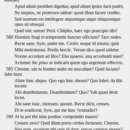
Apud alium prohibet dignitas; apud alium ipsius facti pudet,
Ne ineptus, ne proteruos uidear: quod illum facere credito.
Sed nostrum est intellegere utquomque atque ubiquomque
opus sit obsequi.
Quid istic narrat! Perii. Clitipho, haec ego praecipio tibi?
580
Hominis frugi et temperantis functus officium? Tace sodes.
Recte sane. Syre, pudet me. Credo: neque id iniuria; quin
Mihi molestumst. Perdis hercle. Verum dico quod uidetur.
Nonne accedam ad illos? Eho quaeso, una accedundi uiast?
Actumst: hic prius se indicarit quem ego argentum effecero.
585
Chreme, uin tu homini stulto mi auscultare? Quid faciam?
Iube hunc
Abire hinc aliquo. Quo ego hinc abeam? Quo lubet: da illis
locum:
Abi deambulatum. Deambulatum? Quo? Vah quasi desit
locus.
Abi sane istac, istorsum, quouis. Recte dicit, censeo.
Di te eradicent, Syre, qui me hinc †extrudis!†
590
At tu pol tibi istas posthac comprimito manus!
Censen uero? Quid illum porro credas facturum, Chreme,
Nisi eum, quantum tibi opis di dant, seruas castigas mones?