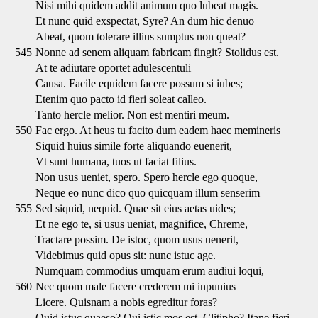
Nisi mihi quidem addit animum quo lubeat magis.
Et nunc quid exspectat, Syre? An dum hic denuo
Abeat, quom tolerare illius sumptus non queat?
545
Nonne ad senem aliquam fabricam fingit? Stolidus est.
At te adiutare oportet adulescentuli
Causa. Facile equidem facere possum si iubes;
Etenim quo pacto id fieri soleat calleo.
Tanto hercle melior. Non est mentiri meum.
550
Fac ergo. At heus tu facito dum eadem haec memineris
Siquid huius simile forte aliquando euenerit,
Vt sunt humana, tuos ut faciat filius.
Non usus ueniet, spero. Spero hercle ego quoque,
Neque eo nunc dico quo quicquam illum senserim
555
Sed siquid, nequid. Quae sit eius aetas uides;
Et ne ego te, si usus ueniat, magnifice, Chreme,
Tractare possim. De istoc, quom usus uenerit,
Videbimus quid opus sit: nunc istuc age.
Numquam commodius umquam erum audiui loqui,
560
Nec quom male facere crederem mi inpunius
Licere. Quisnam a nobis egreditur foras?
Quid istuc quaeso? Qui istic mos est, Clitipho? Itane fieri