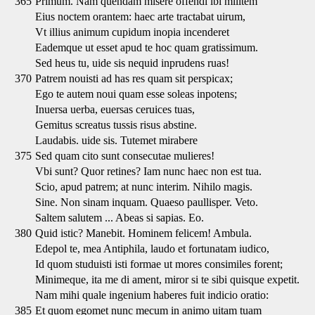
365
Primum. Nam quendam misere offendi ibi militem
Eius noctem orantem: haec arte tractabat uirum,
Vt illius animum cupidum inopia incenderet
Eademque ut esset apud te hoc quam gratissimum.
Sed heus tu, uide sis nequid inprudens ruas!
370
Patrem nouisti ad has res quam sit perspicax;
Ego te autem noui quam esse soleas inpotens;
Inuersa uerba, euersas ceruices tuas,
Gemitus screatus tussis risus abstine.
Laudabis. uide sis. Tutemet mirabere
375
Sed quam cito sunt consecutae mulieres!
Vbi sunt? Quor retines? Iam nunc haec non est tua.
Scio, apud patrem; at nunc interim. Nihilo magis.
Sine. Non sinam inquam. Quaeso paullisper. Veto.
Saltem salutem ... Abeas si sapias. Eo.
380
Quid istic? Manebit. Hominem felicem! Ambula.
Edepol te, mea Antiphila, laudo et fortunatam iudico,
Id quom studuisti isti formae ut mores consimiles forent;
Minimeque, ita me di ament, miror si te sibi quisque expetit.
Nam mihi quale ingenium haberes fuit indicio oratio:
385
Et quom egomet nunc mecum in animo uitam tuam