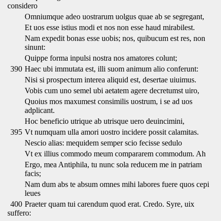
considero
Omniumque adeo uostrarum uolgus quae ab se segregant,
Et uos esse istius modi et nos non esse haud mirabilest.
Nam expedit bonas esse uobis; nos, quibucum est res, non
sinunt:
Quippe forma inpulsi nostra nos amatores colunt;
390
Haec ubi immutata est, illi suom animum alio conferunt:
Nisi si prospectum interea aliquid est, desertae uiuimus.
Vobis cum uno semel ubi aetatem agere decretumst uiro,
Quoius mos maxumest consimilis uostrum, i se ad uos
adplicant.
Hoc beneficio utrique ab utrisque uero deuincimini,
395
Vt numquam ulla amori uostro incidere possit calamitas.
Nescio alias: mequidem semper scio fecisse sedulo
Vt ex illius commodo meum compararem commodum. Ah
Ergo, mea Antiphila, tu nunc sola reducem me in patriam
facis;
Nam dum abs te absum omnes mihi labores fuere quos cepi
leues
400
Praeter quam tui carendum quod erat. Credo. Syre, uix
suffero: