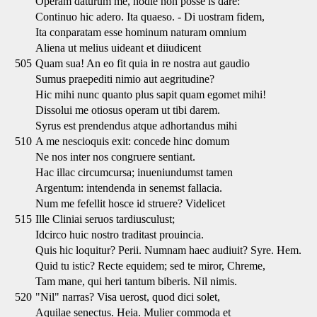
Operam daturum me, hodie non posse is dare:
Continuo hic adero. Ita quaeso. - Di uostram fidem,
Ita conparatam esse hominum naturam omnium
Aliena ut melius uideant et diiudicent
505
Quam sua! An eo fit quia in re nostra aut gaudio
Sumus praepediti nimio aut aegritudine?
Hic mihi nunc quanto plus sapit quam egomet mihi!
Dissolui me otiosus operam ut tibi darem.
Syrus est prendendus atque adhortandus mihi
510
A me nescioquis exit: concede hinc domum
Ne nos inter nos congruere sentiant.
Hac illac circumcursa; inueniundumst tamen
Argentum: intendenda in senemst fallacia.
Num me fefellit hosce id struere? Videlicet
515
Ille Cliniai seruos tardiusculust;
Idcirco huic nostro traditast prouincia.
Quis hic loquitur? Perii. Numnam haec audiuit? Syre. Hem.
Quid tu istic? Recte equidem; sed te miror, Chreme,
Tam mane, qui heri tantum biberis. Nil nimis.
520
"Nil" narras? Visa uerost, quod dici solet,
Aquilae senectus. Heia. Mulier commoda et