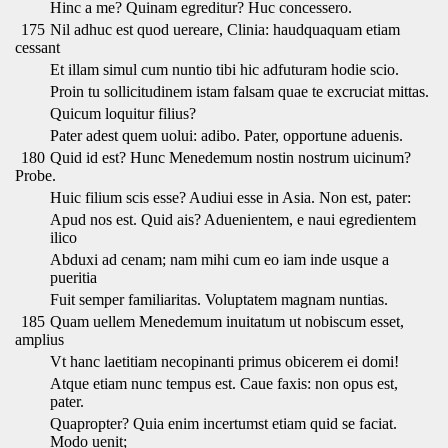
Hinc a me? Quinam egreditur? Huc concessero.
175
Nil adhuc est quod uereare, Clinia: haudquaquam etiam
cessant
Et illam simul cum nuntio tibi hic adfuturam hodie scio.
Proin tu sollicitudinem istam falsam quae te excruciat mittas.
Quicum loquitur filius?
Pater adest quem uolui: adibo. Pater, opportune aduenis.
180
Quid id est? Hunc Menedemum nostin nostrum uicinum?
Probe.
Huic filium scis esse? Audiui esse in Asia. Non est, pater:
Apud nos est. Quid ais? Aduenientem, e naui egredientem
ilico
Abduxi ad cenam; nam mihi cum eo iam inde usque a
pueritia
Fuit semper familiaritas. Voluptatem magnam nuntias.
185
Quam uellem Menedemum inuitatum ut nobiscum esset,
amplius
Vt hanc laetitiam necopinanti primus obicerem ei domi!
Atque etiam nunc tempus est. Caue faxis: non opus est,
pater.
Quapropter? Quia enim incertumst etiam quid se faciat.
Modo uenit;