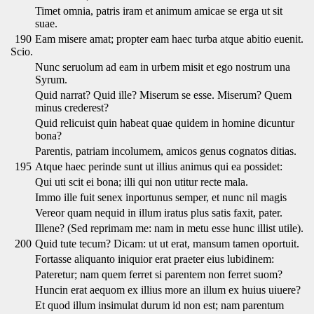
Timet omnia, patris iram et animum amicae se erga ut sit
suae.
190
Eam misere amat; propter eam haec turba atque abitio euenit.
Scio.
Nunc seruolum ad eam in urbem misit et ego nostrum una
Syrum.
Quid narrat? Quid ille? Miserum se esse. Miserum? Quem
minus crederest?
Quid relicuist quin habeat quae quidem in homine dicuntur
bona?
Parentis, patriam incolumem, amicos genus cognatos ditias.
195
Atque haec perinde sunt ut illius animus qui ea possidet:
Qui uti scit ei bona; illi qui non utitur recte mala.
Immo ille fuit senex inportunus semper, et nunc nil magis
Vereor quam nequid in illum iratus plus satis faxit, pater.
Illene? (Sed reprimam me: nam in metu esse hunc illist utile).
200
Quid tute tecum? Dicam: ut ut erat, mansum tamen oportuit.
Fortasse aliquanto iniquior erat praeter eius lubidinem:
Pateretur; nam quem ferret si parentem non ferret suom?
Huncin erat aequom ex illius more an illum ex huius uiuere?
Et quod illum insimulat durum id non est; nam parentum