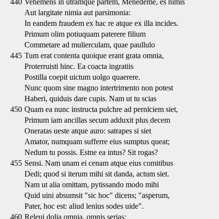
440
Vehemens in utramque partem, Menedeme, es nimis
Aut largitate nimia aut parsimonia:
In eandem fraudem ex hac re atque ex illa incides.
Primum olim potiuquam paterere filium
Commetare ad mulierculam, quae paullulo
445
Tum erat contenta quoique erant grata omnia,
Proterruisti hinc. Ea coacta ingratiis
Postilla coepit uictum uolgo quaerere.
Nunc quom sine magno intertrimento non potest
Haberi, quiduis dare cupis. Nam ut tu scias
450
Quam ea nunc instructa pulchre ad perniciem siet,
Primum iam ancillas secum adduxit plus decem
Oneratas ueste atque auro: satrapes si siet
Amator, numquam sufferre eius sumptus queat;
Nedum tu possis. Estne ea intus? Sit rogas?
455
Sensi. Nam unam ei cenam atque eius comitibus
Dedi; quod si iterum mihi sit danda, actum siet.
Nam ut alia omittam, pytissando modo mihi
Quid uini absumsit "sic hoc" dicens; "asperum,
Pater, hoc est: aliud lenius sodes uide".
460
Releui dolia omnia, omnis serias;