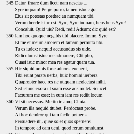
345
Datur, fruare dum licet; nam nescias ...
Syre inquam! Perge porro, tamen istuc ago.
Eius sit potestas posthac an numquam tibi.
Verum hercle istuc est. Syre, Syre inquam, heus heus Syre!
Concaluit. Quid uis? Redi, redi! Adsum; dic quid est?
350
Iam hoc quoque negabis tibi placere. Immo, Syre,
Et me et meum amorem et famam permitto tibi.
Tu es iudex: nequid accusandus sis uide.
Ridiculumst istuc me admonere, Clitipho,
Quasi istic minor mea res agatur quam tua.
355
Hic siquid nobis forte aduorsi euenerit,
Tibi erunt parata uerba, huic homini uerbera
Quapropter haec res ne utiquam neglectust mihi.
Sed istunc exora ut suam esse adsimulet. Scilicet
Facturum me esse; in eum iam res rediit locum
360
Vt sit necessus. Merito te amo, Clinia.
Verum illa nequid titubet. Perdoctast probe.
At hoc demiror qui tam facile potueris
Persuadere illi, quae solet quos spernere!
In tempore ad eam ueni, quod rerum omniumst