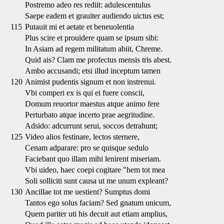
Postremo adeo res rediit: adulescentulus
Saepe eadem et grauiter audiendo uictus est;
115
Putauit mi et aetate et beneuolentia
Plus scire et prouidere quam se ipsum sibi:
In Asiam ad regem militatum abiit, Chreme.
Quid ais? Clam me profectus mensis tris abest.
Ambo accusandi; etsi illud inceptum tamen
120
Animist pudentis signum et non instrenui.
Vbi comperi ex is qui ei fuere conscii,
Domum reuortor maestus atque animo fere
Perturbato atque incerto prae aegritudine.
Adsido: adcurrunt serui, soccos detrahunt;
125
Video alios festinare, lectos sternere,
Cenam adparare: pro se quisque sedulo
Faciebant quo illam mihi lenirent miseriam.
Vbi uideo, haec coepi cogitare "hem tot mea
Soli solliciti sunt causa ut me unum expleant?
130
Ancillae tot me uestient? Sumptus domi
Tantos ego solus faciam? Sed gnatum unicum,
Quem pariter uti his decuit aut etiam amplius,