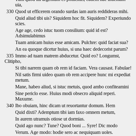
uia,
330
Quod ut efficerem orando surdas iam auris reddideras mihi.
Quid aliud tibi uis? Siquidem hoc fit. Siquidem? Experiundo
scies.
Age age, cedo istuc tuom consilium: quid id est?
Adsimulabimus
Tuam amicam huius esse amicam. Pulchre: quid faciat sua?
An ea quoque dicetur huius, si una haec dedecorist parum?
335
Immo ad tuam matrem abducetur. Quid eo? Longumst,
Clitipho,
Si tibi narrem quam ob rem id faciam. Vera causast. Fabulae!
Nil satis firmi uideo quam ob rem accipere hunc mi expediat
metum.
Mane, habeo aliud, si istuc metuis, quod ambo confiteamini
Sine periclo esse. Huius modi obsecro aliquid reperi.
Maxume.
340
Ibo obuiam, hinc dicam ut reuortantur domum. Hem
Quid dixti? Ademptum tibi iam faxo omnem metum,
In aurem utramuis otiose ut dormias.
Quid ago nunc? Tune? Quod boni ... Syre! Dic modo
Verum. Age modo: hodie sero ac nequiquam uoles.