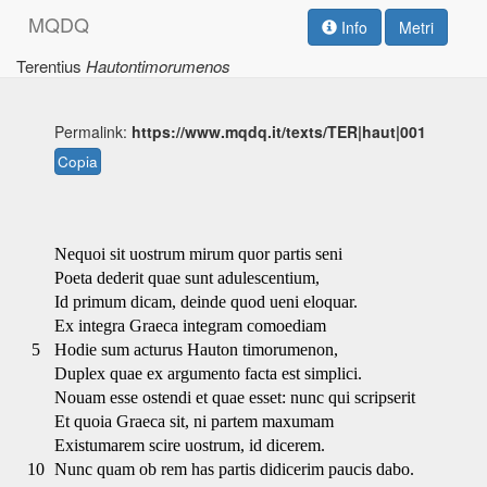
M
Q
D
Q
Info
Metri
Terentius
Hautontimorumenos
Permalink:
https://www.mqdq.it/texts/TER|haut|001
Copia
Nequoi sit uostrum mirum quor partis seni
Poeta dederit quae sunt adulescentium,
Id primum dicam, deinde quod ueni eloquar.
Ex integra Graeca integram comoediam
5
Hodie sum acturus Hauton timorumenon,
Duplex quae ex argumento facta est simplici.
Nouam esse ostendi et quae esset: nunc qui scripserit
Et quoia Graeca sit, ni partem maxumam
Existumarem scire uostrum, id dicerem.
10
Nunc quam ob rem has partis didicerim paucis dabo.