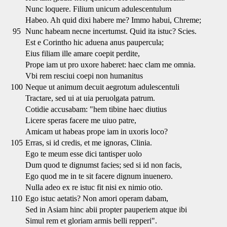
Nunc loquere. Filium unicum adulescentulum
Habeo. Ah quid dixi habere me? Immo habui, Chreme;
95
Nunc habeam necne incertumst. Quid ita istuc? Scies.
Est e Corintho hic aduena anus paupercula;
Eius filiam ille amare coepit perdite,
Prope iam ut pro uxore haberet: haec clam me omnia.
Vbi rem resciui coepi non humanitus
100
Neque ut animum decuit aegrotum adulescentuli
Tractare, sed ui at uia peruolgata patrum.
Cotidie accusabam: "hem tibine haec diutius
Licere speras facere me uiuo patre,
Amicam ut habeas prope iam in uxoris loco?
105
Erras, si id credis, et me ignoras, Clinia.
Ego te meum esse dici tantisper uolo
Dum quod te dignumst facies; sed si id non facis,
Ego quod me in te sit facere dignum inuenero.
Nulla adeo ex re istuc fit nisi ex nimio otio.
110
Ego istuc aetatis? Non amori operam dabam,
Sed in Asiam hinc abii propter pauperiem atque ibi
Simul rem et gloriam armis belli repperi".