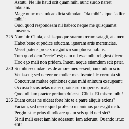
Astutu. Ne ille haud scit quam mihi nunc surdo narret
fabulam.
Mage nunc me amicae dicta stimulant "da mihi" atque "adfer
mihi":
Quoi quod respondeam nil habeo; neque me quisquamst
miserior.
225
Nam hic Clinia, etsi is quoque suarum rerum satagit, attamen
Habet bene et pudice eductam, ignaram artis meretriciae.
Meast potens procax magnifica sumptuosa nobilis.
Tum quod dem "recte" est; nam nil esse mihi religiost dicere.
Hoc ego mali non pridem. Inueni neque etiamdum scit pater.
230
Si mihi secundae res de amore meo essent, iamdudum scio
Venissent; sed uereor ne mulier me absente hic corrupta sit.
Concurrunt multae opiniones quae mihi animum exaugeant:
Occasio locus aetas mater quoius sub imperiost mala,
Quoi nil iam praeter pretium dulcest. Clinia. Ei misero mihi!
235
Etiam caues ne uideat forte hic te a patre aliquis exiens?
Faciam; sed nescioquid profecto mi animus praesagit mali.
Pergin istuc prius diiudicare quam scis quid ueri siet?
Si nil mali esset iam hic adessent. Iam aderunt. Quando istuc
erit?