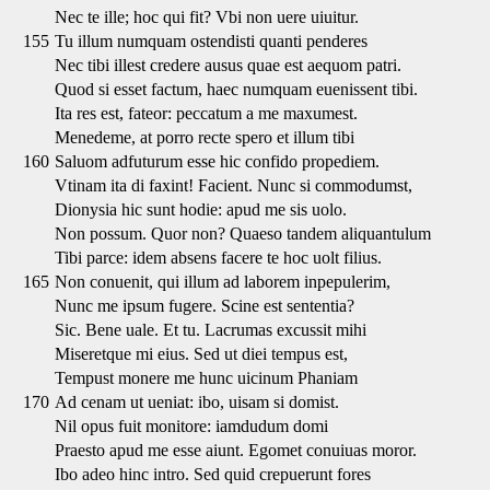
Nec te ille; hoc qui fit? Vbi non uere uiuitur.
155
Tu illum numquam ostendisti quanti penderes
Nec tibi illest credere ausus quae est aequom patri.
Quod si esset factum, haec numquam euenissent tibi.
Ita res est, fateor: peccatum a me maxumest.
Menedeme, at porro recte spero et illum tibi
160
Saluom adfuturum esse hic confido propediem.
Vtinam ita di faxint! Facient. Nunc si commodumst,
Dionysia hic sunt hodie: apud me sis uolo.
Non possum. Quor non? Quaeso tandem aliquantulum
Tibi parce: idem absens facere te hoc uolt filius.
165
Non conuenit, qui illum ad laborem inpepulerim,
Nunc me ipsum fugere. Scine est sententia?
Sic. Bene uale. Et tu. Lacrumas excussit mihi
Miseretque mi eius. Sed ut diei tempus est,
Tempust monere me hunc uicinum Phaniam
170
Ad cenam ut ueniat: ibo, uisam si domist.
Nil opus fuit monitore: iamdudum domi
Praesto apud me esse aiunt. Egomet conuiuas moror.
Ibo adeo hinc intro. Sed quid crepuerunt fores