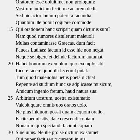
Oratorem esse uoluit me, non prologum:
Vostrum iudicium fecit; me actorem dedit.
Sed hic actor tantum poterit a facundia
Quantum ille potuit cogitare commode
15
Qui orationem hanc scripsit quam dicturus sum?
Nam quod rumores distulerunt maleuoli
Multas contaminasse Graecas, dum facit
Paucas Latinas: factum id esse hic non negat
Neque se pigere et deinde facturum autumat.
20
Habet bonorum exemplum quo exemplo sibi
Licere facere quod illi fecerunt putat.
Tum quod maleuolus uetus poeta dictitat
Repente ad studium hunc se adplicasse musicum,
Amicum ingenio fretum, haud natura sua:
25
Arbitrium uostrum, uostra existumatio
Valebit quare omnis uos oratos uolo,
Ne plus iniquom possit quam aequom oratio.
Facite aequi sitis, date crescendi copiam
Nouarum qui spectandi faciunt copiam
30
Sine uitiis. Ne ille pro se dictum existumet
Qui nuper fecit seruo currenti in uia