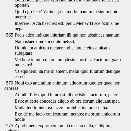
oportet?
Quid ego feci? Vidin ego te modo manum in sinum huic
meretrici
Inserere? Acta haec res est: perii. Mene? Hisce oculis, ne
nega.
565
Facis adeo indigne iniuriam illi qui non abstineas manum.
Nam istaec quidem contumeliast,
Hominem amicum recipere ad te atque eius amicam
subigitare.
Vel here in uino quam inmodestus fuisti ... Factum. Quam
molestus!
Vt equidem, ita me di ament, metui quid futurum denique
esset!
570
Noui ego amantium animum: aduortunt grauiter quae non
censeas.
At mihi fides apud hunc est nil me istius facturum, pater.
Esto; at certe concedas aliquo ab ore eorum aliquantisper.
Multa fert lubido: ea facere prohibet tua praesentia.
Ego de me facio coniecturam: nemost meorum amicorum
hodie
575
Apud quem expromere omnia mea occulta, Clitipho,
audeam.