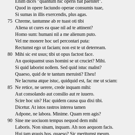
Enim dices "quantum hic operis fiat paenitet".
Quod in opere faciundo operae consumis tuae,
Si sumas in illis exercendis, plus agas.
75
Chreme, tantumne ab re tuast oti tibi
Aliena ut cures ea quae nil ad te attinent?
Homo sum: humani nil a me alienum puto.
Vel me monere hoc uel percontari puta:
Rectumst ego ut faciam; non est te ut deterream.
80
Mihi sic est usus; tibi ut opus factost face.
An quoiquamst usus homini se ut cruciet? Mihi.
Si quid laborist nollem. Sed quid istuc malist?
Quaeso, quid de te tantum meruisti? Eheu!
Ne lacruma atque istuc, quidquid est, fac me ut sciam:
85
Ne retice, ne uerere, crede inquam mihi:
Aut consolando aut consilio aut re iuuero.
Scire hoc uis? Hac quidem causa qua dixi tibi.
Dicetur. At istos rastros interea tamen
Adpone, ne labora. Minime. Quam rem agis?
90
Sine me uociuom tempus nequod dem mihi
Laboris. Non sinam, inquam. Ah non aequom facis.
Hui tam grauis hos, quaeso? Sic meritumst meum.