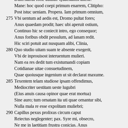
Mane: hoc quod coepi primum enarrem, Clitipho:
Post istuc ueniam. Propera. Iam primum omnium,
275
Vbi uentum ad aedis est, Dromo pultat fores;
Anus quaedam prodit; haec ubi aperuit ostium,
Continuo hic se coniecit intro, ego consequor;
Anus foribus obdit pessulum, ad lanam redit.
Hic sciri potuit aut nusquam alibi, Clinia,
280
Quo studio uitam suam te absente exegerit,
Vbi de inprouisost interuentum mulieri.
Nam ea res dedit tum existumandi copiam
Cotidianae uitae consuetudinem,
Quae quoiusque ingenium ut sit declarat maxume.
285
Texentem telam studiose ipsam offendimus,
Mediocriter uestitam ueste lugubri
(Eius anuis causa opinor quae erat mortua)
Sine auro; tum ornatam ita uti quae ornantur sibi,
Nulla mala re esse expolitam muliebri;
290
Capillus pexus prolixus circum caput
Reiectus neglegenter; pax. Syre mi, obsecro,
Ne me in laetitiam frustra conicias. Anus