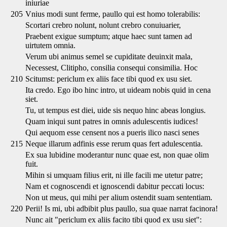
iniuriae
205
Vnius modi sunt ferme, paullo qui est homo tolerabilis:
Scortari crebro nolunt, nolunt crebro conuiuarier,
Praebent exigue sumptum; atque haec sunt tamen ad
uirtutem omnia.
Verum ubi animus semel se cupiditate deuinxit mala,
Necessest, Clitipho, consilia consequi consimilia. Hoc
210
Scitumst: periclum ex aliis face tibi quod ex usu siet.
Ita credo. Ego ibo hinc intro, ut uideam nobis quid in cena
siet.
Tu, ut tempus est diei, uide sis nequo hinc abeas longius.
Quam iniqui sunt patres in omnis adulescentis iudices!
Qui aequom esse censent nos a pueris ilico nasci senes
215
Neque illarum adfinis esse rerum quas fert adulescentia.
Ex sua lubidine moderantur nunc quae est, non quae olim
fuit.
Mihin si umquam filius erit, ni ille facili me utetur patre;
Nam et cognoscendi et ignoscendi dabitur peccati locus:
Non ut meus, qui mihi per alium ostendit suam sententiam.
220
Perii! Is mi, ubi adbibit plus paullo, sua quae narrat facinora!
Nunc ait "periclum ex aliis facito tibi quod ex usu siet":