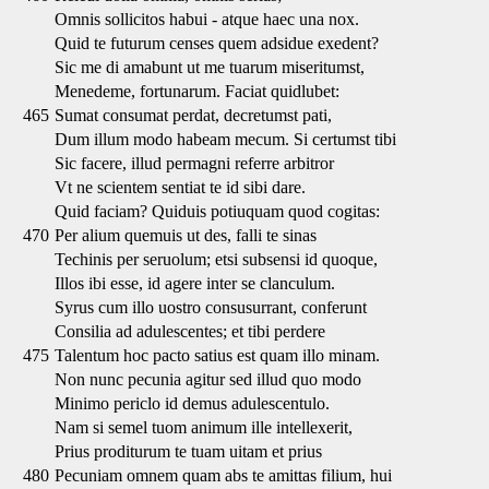
Omnis sollicitos habui - atque haec una nox.
Quid te futurum censes quem adsidue exedent?
Sic me di amabunt ut me tuarum miseritumst,
Menedeme, fortunarum. Faciat quidlubet:
465
Sumat consumat perdat, decretumst pati,
Dum illum modo habeam mecum. Si certumst tibi
Sic facere, illud permagni referre arbitror
Vt ne scientem sentiat te id sibi dare.
Quid faciam? Quiduis potiuquam quod cogitas:
470
Per alium quemuis ut des, falli te sinas
Techinis per seruolum; etsi subsensi id quoque,
Illos ibi esse, id agere inter se clanculum.
Syrus cum illo uostro consusurrant, conferunt
Consilia ad adulescentes; et tibi perdere
475
Talentum hoc pacto satius est quam illo minam.
Non nunc pecunia agitur sed illud quo modo
Minimo periclo id demus adulescentulo.
Nam si semel tuom animum ille intellexerit,
Prius proditurum te tuam uitam et prius
480
Pecuniam omnem quam abs te amittas filium, hui