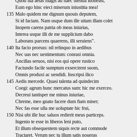
Quod illa aetas magis ad haec utenda idoneast,
Eum ego hinc eieci miserum iniustitia mea!
135
Malo quidem me dignum quouis deputem,
Si id faciam. Nam usque dum ille uitam illam colet
Inopem carens patria ob meas iniurias,
Interea usque illi de me supplicium dabo
Laborans parcens quaerens, illi seruiens".
140
Ita facio prorsus: nil relinquo in aedibus
Nec uas nec uestimentum: conrasi omnia.
Ancillas seruos, nisi eos qui opere rustico
Faciundo facile sumptum exsercirent suom,
Omnis produxi ac uendidi. Inscripsi ilico
145
Aedis mercede. Quasi talenta ad quindecim
Coegi: agrum hunc mercatus sum: hic me exerceo.
Decreui tantisper me minus iniuriae,
Chreme, meo gnato facere dum fiam miser;
Nec fas esse ulla me uoluptate hic frui,
150
Nisi ubi ille huc saluos redierit meus particeps.
Ingenio te esse in liberos leni puto,
Et illum obsequentem siquis recte aut commode
Tractaret. Verum nec tu illum satis noueras