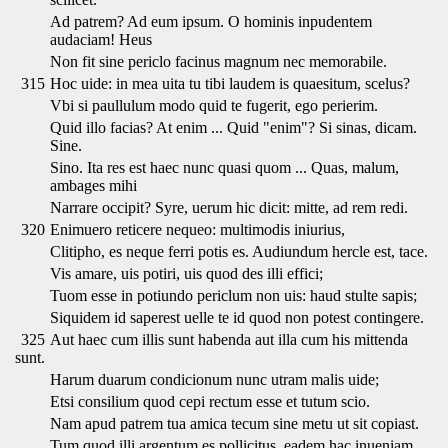
Ad patrem? Ad eum ipsum. O hominis inpudentem
audaciam! Heus
Non fit sine periclo facinus magnum nec memorabile.
315
Hoc uide: in mea uita tu tibi laudem is quaesitum, scelus?
Vbi si paullulum modo quid te fugerit, ego perierim.
Quid illo facias? At enim ... Quid "enim"? Si sinas, dicam.
Sine.
Sino. Ita res est haec nunc quasi quom ... Quas, malum,
ambages mihi
Narrare occipit? Syre, uerum hic dicit: mitte, ad rem redi.
320
Enimuero reticere nequeo: multimodis iniurius,
Clitipho, es neque ferri potis es. Audiundum hercle est, tace.
Vis amare, uis potiri, uis quod des illi effici;
Tuom esse in potiundo periclum non uis: haud stulte sapis;
Siquidem id saperest uelle te id quod non potest contingere.
325
Aut haec cum illis sunt habenda aut illa cum his mittenda
sunt.
Harum duarum condicionum nunc utram malis uide;
Etsi consilium quod cepi rectum esse et tutum scio.
Nam apud patrem tua amica tecum sine metu ut sit copiast.
Tum quod illi argentum es pollicitus, eadem hac inueniam