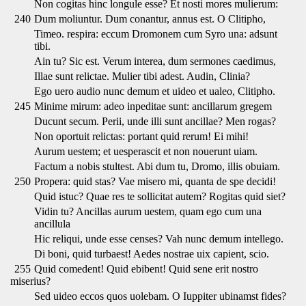
Non cogitas hinc longule esse? Et nosti mores mulierum:
240
Dum moliuntur. Dum conantur, annus est. O Clitipho,
Timeo. respira: eccum Dromonem cum Syro una: adsunt
tibi.
Ain tu? Sic est. Verum interea, dum sermones caedimus,
Illae sunt relictae. Mulier tibi adest. Audin, Clinia?
Ego uero audio nunc demum et uideo et ualeo, Clitipho.
245
Minime mirum: adeo inpeditae sunt: ancillarum gregem
Ducunt secum. Perii, unde illi sunt ancillae? Men rogas?
Non oportuit relictas: portant quid rerum! Ei mihi!
Aurum uestem; et uesperascit et non nouerunt uiam.
Factum a nobis stultest. Abi dum tu, Dromo, illis obuiam.
250
Propera: quid stas? Vae misero mi, quanta de spe decidi!
Quid istuc? Quae res te sollicitat autem? Rogitas quid siet?
Vidin tu? Ancillas aurum uestem, quam ego cum una
ancillula
Hic reliqui, unde esse censes? Vah nunc demum intellego.
Di boni, quid turbaest! Aedes nostrae uix capient, scio.
255
Quid comedent! Quid ebibent! Quid sene erit nostro
miserius?
Sed uideo eccos quos uolebam. O Iuppiter ubinamst fides?