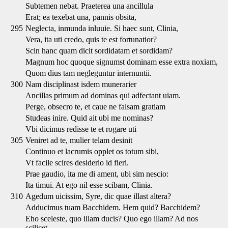
Subtemen nebat. Praeterea una ancillula
Erat; ea texebat una, pannis obsita,
295
Neglecta, inmunda inluuie. Si haec sunt, Clinia,
Vera, ita uti credo, quis te est fortunatior?
Scin hanc quam dicit sordidatam et sordidam?
Magnum hoc quoque signumst dominam esse extra noxiam,
Quom dius tam negleguntur internuntii.
300
Nam disciplinast isdem munerarier
Ancillas primum ad dominas qui adfectant uiam.
Perge, obsecro te, et caue ne falsam gratiam
Studeas inire. Quid ait ubi me nominas?
Vbi dicimus redisse te et rogare uti
305
Veniret ad te, mulier telam desinit
Continuo et lacrumis opplet os totum sibi,
Vt facile scires desiderio id fieri.
Prae gaudio, ita me di ament, ubi sim nescio:
Ita timui. At ego nil esse scibam, Clinia.
310
Agedum uicissim, Syre, dic quae illast altera?
Adducimus tuam Bacchidem. Hem quid? Bacchidem?
Eho sceleste, quo illam ducis? Quo ego illam? Ad nos
scilicet.