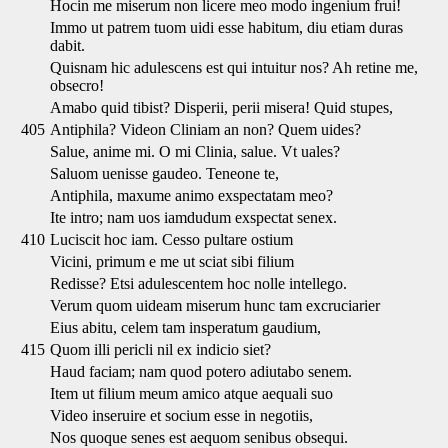
Hocin me miserum non licere meo modo ingenium frui!
Immo ut patrem tuom uidi esse habitum, diu etiam duras
dabit.
Quisnam hic adulescens est qui intuitur nos? Ah retine me,
obsecro!
Amabo quid tibist? Disperii, perii misera! Quid stupes,
405
Antiphila? Videon Cliniam an non? Quem uides?
Salue, anime mi. O mi Clinia, salue. Vt uales?
Saluom uenisse gaudeo. Teneone te,
Antiphila, maxume animo exspectatam meo?
Ite intro; nam uos iamdudum exspectat senex.
410
Luciscit hoc iam. Cesso pultare ostium
Vicini, primum e me ut sciat sibi filium
Redisse? Etsi adulescentem hoc nolle intellego.
Verum quom uideam miserum hunc tam excruciarier
Eius abitu, celem tam insperatum gaudium,
415
Quom illi pericli nil ex indicio siet?
Haud faciam; nam quod potero adiutabo senem.
Item ut filium meum amico atque aequali suo
Video inseruire et socium esse in negotiis,
Nos quoque senes est aequom senibus obsequi.