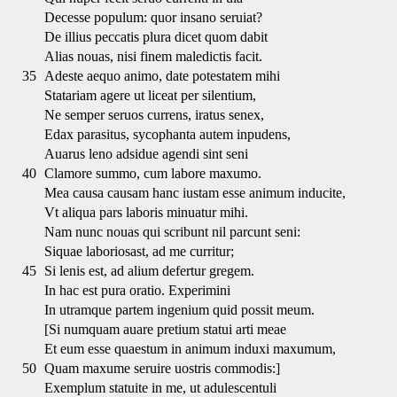
Decesse populum: quor insano seruiat?
De illius peccatis plura dicet quom dabit
Alias nouas, nisi finem maledictis facit.
35
Adeste aequo animo, date potestatem mihi
Statariam agere ut liceat per silentium,
Ne semper seruos currens, iratus senex,
Edax parasitus, sycophanta autem inpudens,
Auarus leno adsidue agendi sint seni
40
Clamore summo, cum labore maxumo.
Mea causa causam hanc iustam esse animum inducite,
Vt aliqua pars laboris minuatur mihi.
Nam nunc nouas qui scribunt nil parcunt seni:
Siquae laboriosast, ad me curritur;
45
Si lenis est, ad alium defertur gregem.
In hac est pura oratio. Experimini
In utramque partem ingenium quid possit meum.
[Si numquam auare pretium statui arti meae
Et eum esse quaestum in animum induxi maxumum,
50
Quam maxume seruire uostris commodis:]
Exemplum statuite in me, ut adulescentuli