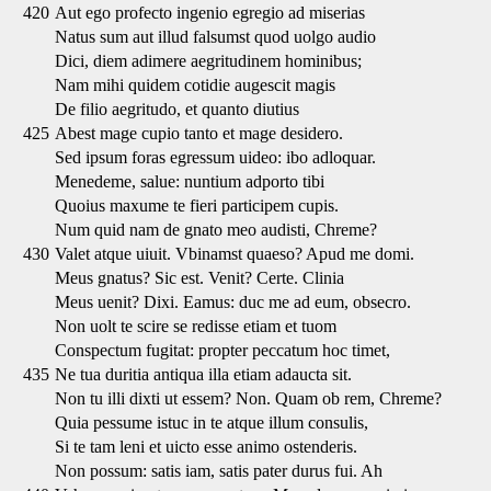
420
Aut ego profecto ingenio egregio ad miserias
Natus sum aut illud falsumst quod uolgo audio
Dici, diem adimere aegritudinem hominibus;
Nam mihi quidem cotidie augescit magis
De filio aegritudo, et quanto diutius
425
Abest mage cupio tanto et mage desidero.
Sed ipsum foras egressum uideo: ibo adloquar.
Menedeme, salue: nuntium adporto tibi
Quoius maxume te fieri participem cupis.
Num quid nam de gnato meo audisti, Chreme?
430
Valet atque uiuit. Vbinamst quaeso? Apud me domi.
Meus gnatus? Sic est. Venit? Certe. Clinia
Meus uenit? Dixi. Eamus: duc me ad eum, obsecro.
Non uolt te scire se redisse etiam et tuom
Conspectum fugitat: propter peccatum hoc timet,
435
Ne tua duritia antiqua illa etiam adaucta sit.
Non tu illi dixti ut essem? Non. Quam ob rem, Chreme?
Quia pessume istuc in te atque illum consulis,
Si te tam leni et uicto esse animo ostenderis.
Non possum: satis iam, satis pater durus fui. Ah