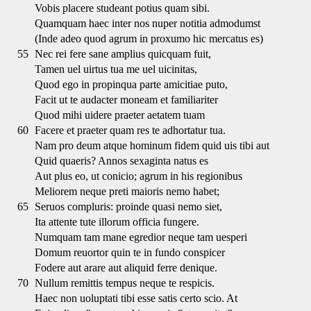
Vobis placere studeant potius quam sibi.
Quamquam haec inter nos nuper notitia admodumst
(Inde adeo quod agrum in proxumo hic mercatus es)
55
Nec rei fere sane amplius quicquam fuit,
Tamen uel uirtus tua me uel uicinitas,
Quod ego in propinqua parte amicitiae puto,
Facit ut te audacter moneam et familiariter
Quod mihi uidere praeter aetatem tuam
60
Facere et praeter quam res te adhortatur tua.
Nam pro deum atque hominum fidem quid uis tibi aut
Quid quaeris? Annos sexaginta natus es
Aut plus eo, ut conicio; agrum in his regionibus
Meliorem neque preti maioris nemo habet;
65
Seruos compluris: proinde quasi nemo siet,
Ita attente tute illorum officia fungere.
Numquam tam mane egredior neque tam uesperi
Domum reuortor quin te in fundo conspicer
Fodere aut arare aut aliquid ferre denique.
70
Nullum remittis tempus neque te respicis.
Haec non uoluptati tibi esse satis certo scio. At