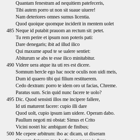
Quantam fenestram ad nequitiem patefeceris,
Tibi autem porro ut non sit suaue uiuere!
Nam deteriores omnes sumus licentia.
Quod quoique quomque inciderit in mentem uolet
485
Neque id putabit prauom an rectum sit: petet.
Tu rem perire et ipsum non poteris pati:
Dare denegaris; ibit ad illud ilico
Qui maxume apud te se ualere sentiet:
Abiturum se abs te esse ilico minitabitur.
490
Videre uera atque ita uti res est dicere.
Somnum hercle ego hac nocte oculis non uidi meis,
Dum id quaero tibi qui filium restituerem.
Cedo dextram: porro te idem oro ut facias, Chreme.
Paratus sum. Scin quid nunc facere te uolo?
495
Dic. Quod sensisti illos me incipere fallere,
Id uti maturent facere: cupio illi dare
Quod uolt, cupio ipsum iam uidere. Operam dabo.
Paullum negoti mi obstat: Simus et Crito
Vicini nostri hic ambigunt de finibus;
500
Me cepere arbitrum: ibo ac dicam, ut dixeram