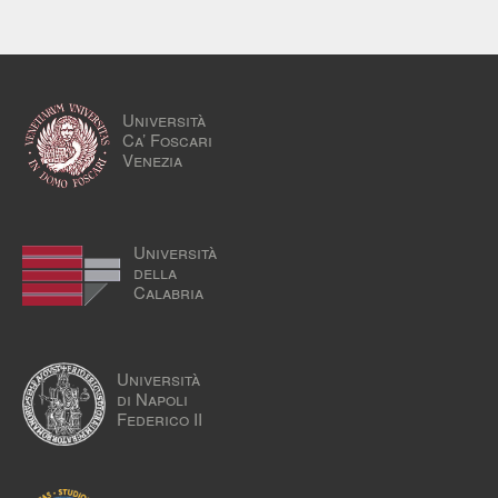
Università
Ca’ Foscari
Venezia
Università
della
Calabria
Università
di Napoli
Federico II