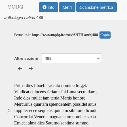
M
Q
D
Q
Info
Metri
Scansione metrica
anthologia Latina
488
Permalink:
https://www.mqdq.it/texts/ANTH|anth|488
Copia
Altre sezioni
Prima dies Phoebi sacrato nomine fulget.
Vindicat et lucens feriam sibi Luna secundam.
Inde dies rutilat iam tertia Martis honore.
Mercurius quartam splendentem possidet altus.
5
Iuppiter ecce sequens quintam sibi iure dicauit.
Concordat Veneris magnae cum nomine sexta.
Emicat alma dies Saturno septima summo.