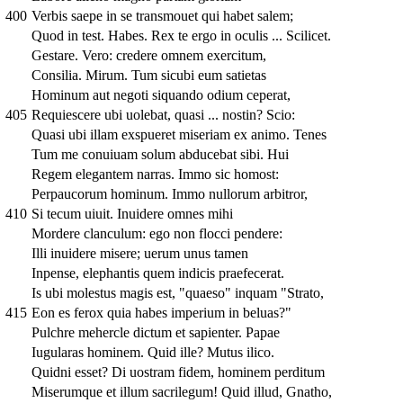
400
Verbis saepe in se transmouet qui habet salem;
Quod in test. Habes. Rex te ergo in oculis ... Scilicet.
Gestare. Vero: credere omnem exercitum,
Consilia. Mirum. Tum sicubi eum satietas
Hominum aut negoti siquando odium ceperat,
405
Requiescere ubi uolebat, quasi ... nostin? Scio:
Quasi ubi illam exspueret miseriam ex animo. Tenes
Tum me conuiuam solum abducebat sibi. Hui
Regem elegantem narras. Immo sic homost:
Perpaucorum hominum. Immo nullorum arbitror,
410
Si tecum uiuit. Inuidere omnes mihi
Mordere clanculum: ego non flocci pendere:
Illi inuidere misere; uerum unus tamen
Inpense, elephantis quem indicis praefecerat.
Is ubi molestus magis est, "quaeso" inquam "Strato,
415
Eon es ferox quia habes imperium in beluas?"
Pulchre mehercle dictum et sapienter. Papae
Iugularas hominem. Quid ille? Mutus ilico.
Quidni esset? Di uostram fidem, hominem perditum
Miserumque et illum sacrilegum! Quid illud, Gnatho,