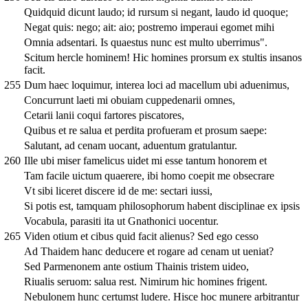
Quidquid dicunt laudo; id rursum si negant, laudo id quoque;
Negat quis: nego; ait: aio; postremo imperaui egomet mihi
Omnia adsentari. Is quaestus nunc est multo uberrimus".
Scitum hercle hominem! Hic homines prorsum ex stultis insanos
facit.
255
Dum haec loquimur, interea loci ad macellum ubi aduenimus,
Concurrunt laeti mi obuiam cuppedenarii omnes,
Cetarii lanii coqui fartores piscatores,
Quibus et re salua et perdita profueram et prosum saepe:
Salutant, ad cenam uocant, aduentum gratulantur.
260
Ille ubi miser famelicus uidet mi esse tantum honorem et
Tam facile uictum quaerere, ibi homo coepit me obsecrare
Vt sibi liceret discere id de me: sectari iussi,
Si potis est, tamquam philosophorum habent disciplinae ex ipsis
Vocabula, parasiti ita ut Gnathonici uocentur.
265
Viden otium et cibus quid facit alienus? Sed ego cesso
Ad Thaidem hanc deducere et rogare ad cenam ut ueniat?
Sed Parmenonem ante ostium Thainis tristem uideo,
Riualis seruom: salua rest. Nimirum hic homines frigent.
Nebulonem hunc certumst ludere. Hisce hoc munere arbitrantur