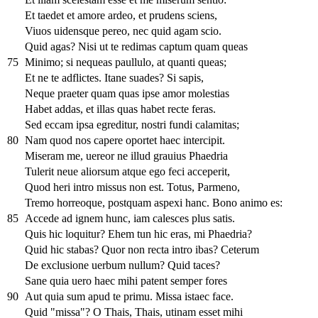
Et taedet et amore ardeo, et prudens sciens,
Viuos uidensque pereo, nec quid agam scio.
Quid agas? Nisi ut te redimas captum quam queas
75
Minimo; si nequeas paullulo, at quanti queas;
Et ne te adflictes. Itane suades? Si sapis,
Neque praeter quam quas ipse amor molestias
Habet addas, et illas quas habet recte feras.
Sed eccam ipsa egreditur, nostri fundi calamitas;
80
Nam quod nos capere oportet haec intercipit.
Miseram me, uereor ne illud grauius Phaedria
Tulerit neue aliorsum atque ego feci acceperit,
Quod heri intro missus non est. Totus, Parmeno,
Tremo horreoque, postquam aspexi hanc. Bono animo es:
85
Accede ad ignem hunc, iam calesces plus satis.
Quis hic loquitur? Ehem tun hic eras, mi Phaedria?
Quid hic stabas? Quor non recta intro ibas? Ceterum
De exclusione uerbum nullum? Quid taces?
Sane quia uero haec mihi patent semper fores
90
Aut quia sum apud te primu. Missa istaec face.
Quid "missa"? O Thais, Thais, utinam esset mihi