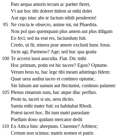
Pars aequa amoris tecum ac pariter fieret,
Vt aut hoc tibi doleret itidem ut mihi dolet
Aut ego istuc abs te factum nihili penderem!
95
Ne crucia te obsecro, anime mi, mi Phaedria.
Non pol quo quemquam plus amem aut plus diligam
Eo feci; sed ita erat res, faciundum fuit.
Credo, ut fit, misera prae amore exclusti hunc foras.
Sicin agi, Parmeno? Age; sed huc qua gratia
100
Te accersi iussi ausculta. Fiat. Dic mihi
Hoc primum, potin est hic tacere? Egon? Optume.
Verum heus tu, hac lege tibi meam adstringo fidem:
Quae uera audiui taceo et contineo optume,
Sin falsum aut uanum aut finctumst, continuo palamst:
105
Plenus rimarum sum, hac atque illac perfluo.
Proin tu, taceri si uis, uera dicito.
Samia mihi mater fuit: ea habitabat Rhodi.
Potest taceri hoc. Ibi tum matri paruolam
Puellam dono quidam mercator dedit
110
Ex Attica hinc abreptam. Ciuemne? Arbitror;
Certum non scimus: matris nomen et patris