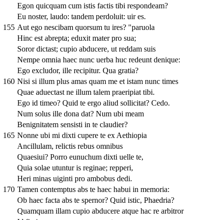
Egon quicquam cum istis factis tibi respondeam?
Eu noster, laudo: tandem perdoluit: uir es.
155
Aut ego nescibam quorsum tu ires? "paruola
Hinc est abrepta; eduxit mater pro sua;
Soror dictast; cupio abducere, ut reddam suis
Nempe omnia haec nunc uerba huc redeunt denique:
Ego excludor, ille recipitur. Qua gratia?
160
Nisi si illum plus amas quam me et istam nunc times
Quae aduectast ne illum talem praeripiat tibi.
Ego id timeo? Quid te ergo aliud sollicitat? Cedo.
Num solus ille dona dat? Num ubi meam
Benignitatem sensisti in te claudier?
165
Nonne ubi mi dixti cupere te ex Aethiopia
Ancillulam, relictis rebus omnibus
Quaesiui? Porro eunuchum dixti uelle te,
Quia solae utuntur is reginae; repperi,
Heri minas uiginti pro ambobus dedi.
170
Tamen contemptus abs te haec habui in memoria:
Ob haec facta abs te spernor? Quid istic, Phaedria?
Quamquam illam cupio abducere atque hac re arbitror