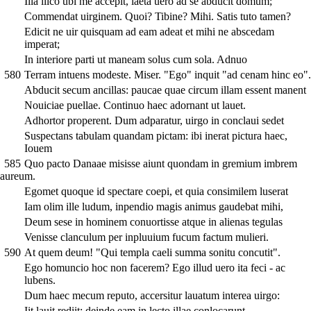
Illa ilico ubi me accepit, laeta uero ad se abducit domum;
Commendat uirginem. Quoi? Tibine? Mihi. Satis tuto tamen?
Edicit ne uir quisquam ad eam adeat et mihi ne abscedam
imperat;
In interiore parti ut maneam solus cum sola. Adnuo
580
Terram intuens modeste. Miser. "Ego" inquit "ad cenam hinc eo".
Abducit secum ancillas: paucae quae circum illam essent manent
Nouiciae puellae. Continuo haec adornant ut lauet.
Adhortor properent. Dum adparatur, uirgo in conclaui sedet
Suspectans tabulam quandam pictam: ibi inerat pictura haec,
Iouem
585
Quo pacto Danaae misisse aiunt quondam in gremium imbrem
aureum.
Egomet quoque id spectare coepi, et quia consimilem luserat
Iam olim ille ludum, inpendio magis animus gaudebat mihi,
Deum sese in hominem conuortisse atque in alienas tegulas
Venisse clanculum per inpluuium fucum factum mulieri.
590
At quem deum! "Qui templa caeli summa sonitu concutit".
Ego homuncio hoc non facerem? Ego illud uero ita feci - ac
lubens.
Dum haec mecum reputo, accersitur lauatum interea uirgo:
Iit lauit rediit; deinde eam in lecto illae conlocarunt.