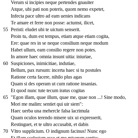
Verum si incipies neque pertendes gnauiter
Atque, ubi pati non poteris, quom nemo expetet,
Infecta pace ultro ad eam uenies indicans
Te amare et ferre non posse: actumst, ilicet,
55
Peristi: eludet ubi te uictum senserit.
Proin tu, dum est tempus, etiam atque etiam cogita,
Ere: quae res in se neque consilium neque modum
Habet ullum, eam consilio regere non potes.
In amore haec omnia insunt uitia: iniuriae,
60
Suspiciones, inimicitiae, indutiae,
Bellum, pax rursum: incerta haec si tu postules
Ratione certa facere, nihilo plus agas
Quam si des operam ut cum ratione insanias.
Et quod nunc tute tecum iratus cogitas
65
"Egon illam, quae illum, quae me, quae non ...! Sine modo,
Mori me malim: sentiet qui uir siem":
Haec uerba una mehercle falsa lacrimula
Quam oculos terendo misere uix ui expresserit,
Restinguet, et te ultro accusabit, et dabis
70
Vltro supplicium. O indignum facinus! Nunc ego
Et illam scelestam esse et me miserum sentio: