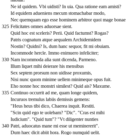
Ne id quidem. Vbi uidisti? In uia. Qua ratione eam amisti?
Id equidem adueniens mecum stomachabar modo,
Nec quemquam ego esse hominem arbitror quoi mage bonae
325
Felicitates omnes aduorsae sient.
Quid hoc est sceleris? Perii. Quid factumst? Rogas?
Patris cognatum atque aequalem Archidemidem
Nostin? Quidni? Is, dum hanc sequor, fit mi obuiam.
Incommode hercle. Immo enimuero infeliciter;
330
Nam incommoda alia sunt dicenda, Parmeno.
Illum liquet mihi deierare his mensibus
Sex septem prorsum non uidisse proxumis,
Nisi nunc quom minime uellem minimeque opus fuit.
Eho nonne hoc monstri similest? Quid ais? Maxume.
335
Continuo occurrit ad me, quam longe quidem,
Incuruos tremulus labiis demissis gemens:
"Heus heus tibi dico, Chaerea inquit. Restiti.
"Scin quid ego te uolebam? "Dic". "Cras est mihi
Iudicium". "Quid tum"? "Vt diligenter nunties
340
Patri, aduocatus mane mi esse ut meminererit".
Dum haec dicit abiit hora. Rogo numquid uelit.