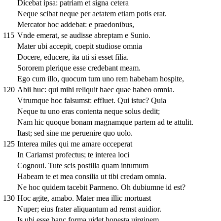
Dicebat ipsa: patriam et signa cetera
Neque scibat neque per aetatem etiam potis erat.
Mercator hoc addebat: e praedonibus,
115
Vnde emerat, se audisse abreptam e Sunio.
Mater ubi accepit, coepit studiose omnia
Docere, educere, ita uti si esset filia.
Sororem plerique esse credebant meam.
Ego cum illo, quocum tum uno rem habebam hospite,
120
Abii huc: qui mihi reliquit haec quae habeo omnia.
Vtrumque hoc falsumst: effluet. Qui istuc? Quia
Neque tu uno eras contenta neque solus dedit;
Nam hic quoque bonam magnamque partem ad te attulit.
Itast; sed sine me peruenire quo uolo.
125
Interea miles qui me amare occeperat
In Cariamst profectus; te interea loci
Cognoui. Tute scis postilla quam intumum
Habeam te et mea consilia ut tibi credam omnia.
Ne hoc quidem tacebit Parmeno. Oh dubiumne id est?
130
Hoc agite, amabo. Mater mea illic mortuast
Nuper; eius frater aliquantum ad remst auidior.
Is ubi esse hanc forma uidet honesta uirginem