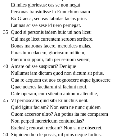
Et miles gloriosus: eas se non negat
Personas transtulisse in Eunuchum suam
Ex Graeca; sed eas fabulas factas prius
Latinas scisse sese id uero pernegat.
35
Quod si personis isdem huic uti non licet:
Qui mage licet currentem seruom scribere,
Bonas matronas facere, meretrices malas,
Parasitum edacem, gloriosum militem,
Puerum supponi, falli per seruom senem,
40
Amare odisse suspicari? Denique
Nullumst iam dictum quod non dictum sit prius.
Qua re aequom est uos cognoscere atque ignoscere
Quae ueteres factitarunt si faciunt noui.
Date operam, cum silentio animum attendite,
45
Vt pernoscatis quid sibi Eunuchus uelit.
Quid igitur faciam? Non eam ne nunc quidem
Quom accersor ultro? An potius ita me comparem
Non perpeti meretricum contumelias?
Exclusit; reuocat: redeam? Non si me obsecret.
50
Siquidem hercle possis, nil prius neque fortius.