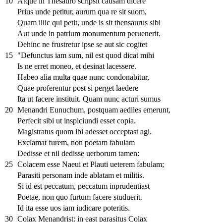
10
Atque in Thesauro scripsit causam dicere
Prius unde petitur, aurum qua re sit suom,
Quam illic qui petit, unde is sit thensaurus sibi
Aut unde in patrium monumentum peruenerit.
Dehinc ne frustretur ipse se aut sic cogitet
15
"Defunctus iam sum, nil est quod dicat mihi
Is ne erret moneo, et desinat lacessere.
Habeo alia multa quae nunc condonabitur,
Quae proferentur post si perget laedere
Ita ut facere instituit. Quam nunc acturi sumus
20
Menandri Eunuchum, postquam aediles emerunt,
Perfecit sibi ut inspiciundi esset copia.
Magistratus quom ibi adesset occeptast agi.
Exclamat furem, non poetam fabulam
Dedisse et nil dedisse uerborum tamen:
25
Colacem esse Naeui et Plauti ueterem fabulam;
Parasiti personam inde ablatam et militis.
Si id est peccatum, peccatum inprudentiast
Poetae, non quo furtum facere studuerit.
Id ita esse uos iam iudicare poteritis.
30
Colax Menandrist: in east parasitus Colax