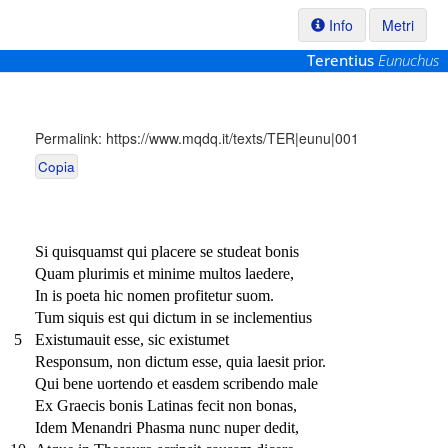
Info
Metri
Terentius
Eunuchus
Permalink:
https://www.mqdq.it/texts/TER|eunu|001
Copia
Si quisquamst qui placere se studeat bonis
Quam plurimis et minime multos laedere,
In is poeta hic nomen profitetur suom.
Tum siquis est qui dictum in se inclementius
5
Existumauit esse, sic existumet
Responsum, non dictum esse, quia laesit prior.
Qui bene uortendo et easdem scribendo male
Ex Graecis bonis Latinas fecit non bonas,
Idem Menandri Phasma nunc nuper dedit,