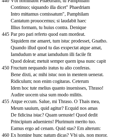
440
Vbi nominabit Phaedriam, tu Pamphilam
Continuo; siquando illa dicet" Phaedriam
Intro mittamus comissatum", Pamphilam
Cantatum prouocemus; si laudabit haec
Illius formam, tu huius contra. Denique
445
Par pro pari referto quod eam mordeat.
Siquidem me amaret, tum istuc prodesset, Gnatho.
Quando illud quod tu das exspectat atque amat,
Iamdudum te amat iamdudum illi facile fit
Quod doleat; metuit semper quem ipsa nunc capit
450
Fructum nequando iratus tu alio conferas.
Bene dixti, ac mihi istuc non in mentem uenerat.
Ridiculum; non enim cogitaras. Ceterum
Idem hoc tute melius quanto inuenisses, Thraso!
Audire uocem uisa sum modo militis.
455
Atque eccum. Salue, mi Thraso. O Thais mea,
Meum sauium, quid agitur? Ecquid nos amas
De fidicina istac? Quam uenuste! Quod dedit
Principium adueniens! Plurimum merito tuo.
Eamus ergo ad cenam. Quid stas? Em alterum:
460
Ex homine hunc natum dicas? Vbi uis, non moror.