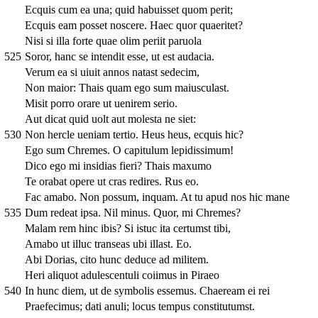
Ecquis cum ea una; quid habuisset quom perit;
Ecquis eam posset noscere. Haec quor quaeritet?
Nisi si illa forte quae olim periit paruola
525
Soror, hanc se intendit esse, ut est audacia.
Verum ea si uiuit annos natast sedecim,
Non maior: Thais quam ego sum maiusculast.
Misit porro orare ut uenirem serio.
Aut dicat quid uolt aut molesta ne siet:
530
Non hercle ueniam tertio. Heus heus, ecquis hic?
Ego sum Chremes. O capitulum lepidissimum!
Dico ego mi insidias fieri? Thais maxumo
Te orabat opere ut cras redires. Rus eo.
Fac amabo. Non possum, inquam. At tu apud nos hic mane
535
Dum redeat ipsa. Nil minus. Quor, mi Chremes?
Malam rem hinc ibis? Si istuc ita certumst tibi,
Amabo ut illuc transeas ubi illast. Eo.
Abi Dorias, cito hunc deduce ad militem.
Heri aliquot adulescentuli coiimus in Piraeo
540
In hunc diem, ut de symbolis essemus. Chaeream ei rei
Praefecimus; dati anuli; locus tempus constitutumst.