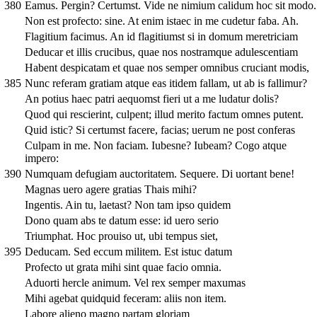
380
Eamus. Pergin? Certumst. Vide ne nimium calidum hoc sit modo.
Non est profecto: sine. At enim istaec in me cudetur faba. Ah.
Flagitium facimus. An id flagitiumst si in domum meretriciam
Deducar et illis crucibus, quae nos nostramque adulescentiam
Habent despicatam et quae nos semper omnibus cruciant modis,
385
Nunc referam gratiam atque eas itidem fallam, ut ab is fallimur?
An potius haec patri aequomst fieri ut a me ludatur dolis?
Quod qui rescierint, culpent; illud merito factum omnes putent.
Quid istic? Si certumst facere, facias; uerum ne post conferas
Culpam in me. Non faciam. Iubesne? Iubeam? Cogo atque
impero:
390
Numquam defugiam auctoritatem. Sequere. Di uortant bene!
Magnas uero agere gratias Thais mihi?
Ingentis. Ain tu, laetast? Non tam ipso quidem
Dono quam abs te datum esse: id uero serio
Triumphat. Hoc prouiso ut, ubi tempus siet,
395
Deducam. Sed eccum militem. Est istuc datum
Profecto ut grata mihi sint quae facio omnia.
Aduorti hercle animum. Vel rex semper maxumas
Mihi agebat quidquid feceram: aliis non item.
Labore alieno magno partam gloriam