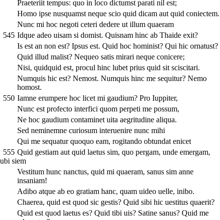
Praeteriit tempus: quo in loco dictumst parati nil est;
Homo ipse nusquamst neque scio quid dicam aut quid coniectem.
Nunc mi hoc negoti ceteri dedere ut illum quaeram
545
Idque adeo uisam si domist. Quisnam hinc ab Thaide exit?
Is est an non est? Ipsus est. Quid hoc hominist? Qui hic ornatust?
Quid illud malist? Nequeo satis mirari neque conicere;
Nisi, quidquid est, procul hinc lubet prius quid sit sciscitari.
Numquis hic est? Nemost. Numquis hinc me sequitur? Nemo
homost.
550
Iamne erumpere hoc licet mi gaudium? Pro Iuppiter,
Nunc est profecto interfici quom perpeti me possum,
Ne hoc gaudium contaminet uita aegritudine aliqua.
Sed neminemne curiosum interuenire nunc mihi
Qui me sequatur quoquo eam, rogitando obtundat enicet
555
Quid gestiam aut quid laetus sim, quo pergam, unde emergam,
ubi siem
Vestitum hunc nanctus, quid mi quaeram, sanus sim anne
insaniam!
Adibo atque ab eo gratiam hanc, quam uideo uelle, inibo.
Chaerea, quid est quod sic gestis? Quid sibi hic uestitus quaerit?
Quid est quod laetus es? Quid tibi uis? Satine sanus? Quid me