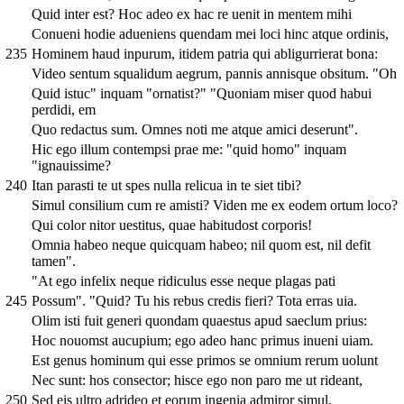
Quid inter est? Hoc adeo ex hac re uenit in mentem mihi
Conueni hodie adueniens quendam mei loci hinc atque ordinis,
235
Hominem haud inpurum, itidem patria qui abligurrierat bona:
Video sentum squalidum aegrum, pannis annisque obsitum. "Oh
Quid istuc" inquam "ornatist?" "Quoniam miser quod habui
perdidi, em
Quo redactus sum. Omnes noti me atque amici deserunt".
Hic ego illum contempsi prae me: "quid homo" inquam
"ignauissime?
240
Itan parasti te ut spes nulla relicua in te siet tibi?
Simul consilium cum re amisti? Viden me ex eodem ortum loco?
Qui color nitor uestitus, quae habitudost corporis!
Omnia habeo neque quicquam habeo; nil quom est, nil defit
tamen".
"At ego infelix neque ridiculus esse neque plagas pati
245
Possum". "Quid? Tu his rebus credis fieri? Tota erras uia.
Olim isti fuit generi quondam quaestus apud saeclum prius:
Hoc nouomst aucupium; ego adeo hanc primus inueni uiam.
Est genus hominum qui esse primos se omnium rerum uolunt
Nec sunt: hos consector; hisce ego non paro me ut rideant,
250
Sed eis ultro adrideo et eorum ingenia admiror simul.