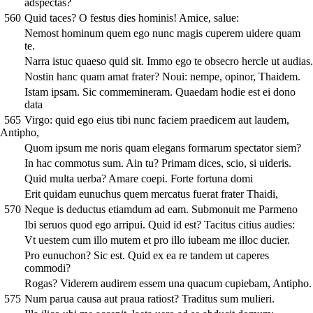
adspectas?
560
Quid taces? O festus dies hominis! Amice, salue:
Nemost hominum quem ego nunc magis cuperem uidere quam
te.
Narra istuc quaeso quid sit. Immo ego te obsecro hercle ut audias.
Nostin hanc quam amat frater? Noui: nempe, opinor, Thaidem.
Istam ipsam. Sic commemineram. Quaedam hodie est ei dono
data
565
Virgo: quid ego eius tibi nunc faciem praedicem aut laudem,
Antipho,
Quom ipsum me noris quam elegans formarum spectator siem?
In hac commotus sum. Ain tu? Primam dices, scio, si uideris.
Quid multa uerba? Amare coepi. Forte fortuna domi
Erit quidam eunuchus quem mercatus fuerat frater Thaidi,
570
Neque is deductus etiamdum ad eam. Submonuit me Parmeno
Ibi seruos quod ego arripui. Quid id est? Tacitus citius audies:
Vt uestem cum illo mutem et pro illo iubeam me illoc ducier.
Pro eunuchon? Sic est. Quid ex ea re tandem ut caperes
commodi?
Rogas? Viderem audirem essem una quacum cupiebam, Antipho.
575
Num parua causa aut praua ratiost? Traditus sum mulieri.