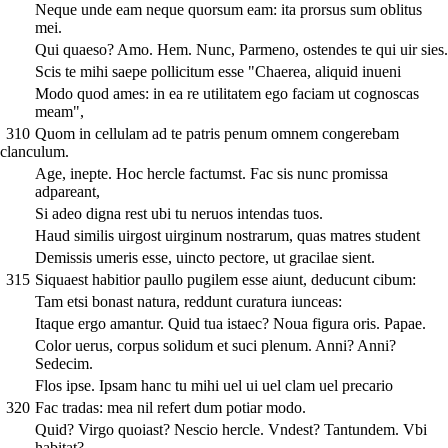
Neque unde eam neque quorsum eam: ita prorsus sum oblitus
mei.
Qui quaeso? Amo. Hem. Nunc, Parmeno, ostendes te qui uir sies.
Scis te mihi saepe pollicitum esse "Chaerea, aliquid inueni
Modo quod ames: in ea re utilitatem ego faciam ut cognoscas
meam",
310
Quom in cellulam ad te patris penum omnem congerebam
clanculum.
Age, inepte. Hoc hercle factumst. Fac sis nunc promissa
adpareant,
Si adeo digna rest ubi tu neruos intendas tuos.
Haud similis uirgost uirginum nostrarum, quas matres student
Demissis umeris esse, uincto pectore, ut gracilae sient.
315
Siquaest habitior paullo pugilem esse aiunt, deducunt cibum:
Tam etsi bonast natura, reddunt curatura iunceas:
Itaque ergo amantur. Quid tua istaec? Noua figura oris. Papae.
Color uerus, corpus solidum et suci plenum. Anni? Anni?
Sedecim.
Flos ipse. Ipsam hanc tu mihi uel ui uel clam uel precario
320
Fac tradas: mea nil refert dum potiar modo.
Quid? Virgo quoiast? Nescio hercle. Vndest? Tantundem. Vbi
habitat?