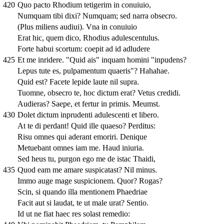
420
Quo pacto Rhodium tetigerim in conuiuio,
Numquam tibi dixi? Numquam; sed narra obsecro.
(Plus miliens audiui). Vna in conuiuio
Erat hic, quem dico, Rhodius adulescentulus.
Forte habui scortum: coepit ad id adludere
425
Et me inridere. "Quid ais" inquam homini "inpudens?
Lepus tute es, pulpamentum quaeris"? Hahahae.
Quid est? Facete lepide laute nil supra.
Tuomne, obsecro te, hoc dictum erat? Vetus credidi.
Audieras? Saepe, et fertur in primis. Meumst.
430
Dolet dictum inprudenti adulescenti et libero.
At te di perdant! Quid ille quaeso? Perditus:
Risu omnes qui aderant emoriri. Denique
Metuebant omnes iam me. Haud iniuria.
Sed heus tu, purgon ego me de istac Thaidi,
435
Quod eam me amare suspicatast? Nil minus.
Immo auge mage suspicionem. Quor? Rogas?
Scin, si quando illa mentionem Phaedriae
Facit aut si laudat, te ut male urat? Sentio.
Id ut ne fiat haec res solast remedio: