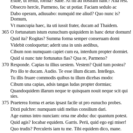
Estne, ut fertur, forma? Sane. At nil ad nostram hanc? Alia rest.
Obsecro hercle, Parmeno, fac ut potiar. Faciam sedulo ac
Dabo operam, adiuuabo: numquid me aliud? Quo nunc is?
Domum,
Vt mancupia haec, ita uti iussit frater, ducam ad Thaidem.
365
O fortunatum istum eunuchum quiquidem in hanc detur domum!
Quid ita? Rogitas? Summa forma semper conseruam domi
Videbit conloquetur; aderit una in unis aedibus,
Cibum non numquam capiet cum ea, interdum propter dormiet.
Quid si nunc tute fortunatus fias? Qua re, Parmeno?
370
Responde. Capias tu illius uestem. Vestem? Quid tum postea?
Pro illo te ducam. Audio. Te esse illum dicam. Intellego.
Tu illis fruare commodis quibus tu illum dicebas modo:
Cibum una capias, adsis tangas ludas propter dormias;
Quandoquidem illarum neque te quisquam nouit neque scit qui
sies.
375
Praeterea forma et aetas ipsast facile ut pro eunucho probes.
Dixti pulchre: numquam uidi melius consilium dari.
Age eamus intro nunciam: orna me abduc duc quantum potest.
Quid agis? Iocabar equidem. Garris. Perii, quid ego egi miser!
Quo trudis? Perculeris iam tu me. Tibi equidem dico, mane.