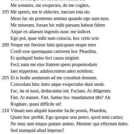
Me somnies, me exspectes, de me cogites,
195
Me speres, me te oblectes, mecum tota sis:
Meus fac sis postremo animus quando ego sum tuos.
Me miseram, forsan hic mihi paruam habeat fidem
Atque ex aliarum ingeniis nunc me iudicet.
Ego pol, quae mihi sum conscia, hoc certo scio
200
Neque me finxisse falsi quicquam neque meo
Cordi esse quemquam cariorem hoc Phaedria.
Et quidquid huius feci causa uirginis
Feci; nam me eius fratrem spero propemodum
Iam repperisse, adulescentem adeo nobilem;
205
Et is hodie uenturum ad me constituit domum.
Concedam hinc intro atque exspectabo dum uenit.
Fac, ita ut iussi, deducantur isti. Faciam. At diligenter.
Fiet. At mature. Fiet. Satine hoc mandatumst tibi? Ah
Rogitare, quasi difficile sit!
210
Vtinam tam aliquid inuenire facile possis, Phaedria,
Quam hoc peribit. Ego quoque una pereo, quod mist carius;
Ne istuc tam iniquo patiare animo. Minime: qui effectum dabo.
Sed numquid aliud imperas?