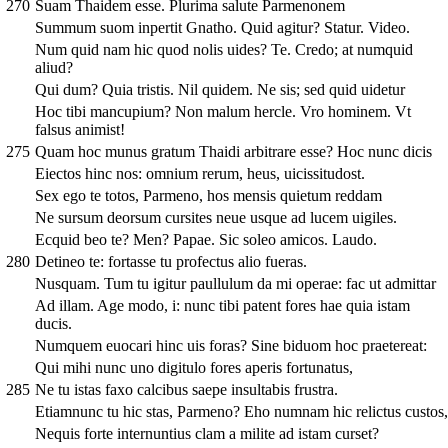
270
Suam Thaidem esse. Plurima salute Parmenonem
Summum suom inpertit Gnatho. Quid agitur? Statur. Video.
Num quid nam hic quod nolis uides? Te. Credo; at numquid
aliud?
Qui dum? Quia tristis. Nil quidem. Ne sis; sed quid uidetur
Hoc tibi mancupium? Non malum hercle. Vro hominem. Vt
falsus animist!
275
Quam hoc munus gratum Thaidi arbitrare esse? Hoc nunc dicis
Eiectos hinc nos: omnium rerum, heus, uicissitudost.
Sex ego te totos, Parmeno, hos mensis quietum reddam
Ne sursum deorsum cursites neue usque ad lucem uigiles.
Ecquid beo te? Men? Papae. Sic soleo amicos. Laudo.
280
Detineo te: fortasse tu profectus alio fueras.
Nusquam. Tum tu igitur paullulum da mi operae: fac ut admittar
Ad illam. Age modo, i: nunc tibi patent fores hae quia istam
ducis.
Numquem euocari hinc uis foras? Sine biduom hoc praetereat:
Qui mihi nunc uno digitulo fores aperis fortunatus,
285
Ne tu istas faxo calcibus saepe insultabis frustra.
Etiamnunc tu hic stas, Parmeno? Eho numnam hic relictus custos,
Nequis forte internuntius clam a milite ad istam curset?