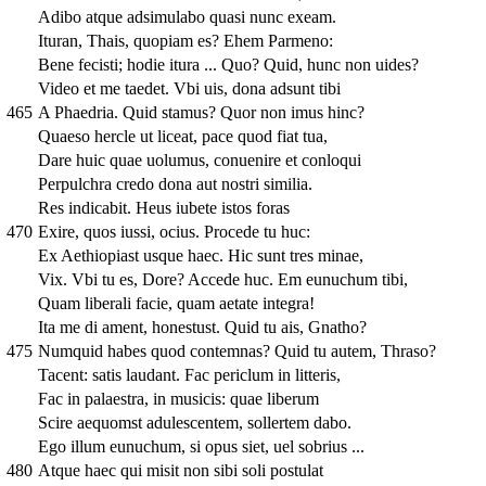
Adibo atque adsimulabo quasi nunc exeam.
Ituran, Thais, quopiam es? Ehem Parmeno:
Bene fecisti; hodie itura ... Quo? Quid, hunc non uides?
Video et me taedet. Vbi uis, dona adsunt tibi
465
A Phaedria. Quid stamus? Quor non imus hinc?
Quaeso hercle ut liceat, pace quod fiat tua,
Dare huic quae uolumus, conuenire et conloqui
Perpulchra credo dona aut nostri similia.
Res indicabit. Heus iubete istos foras
470
Exire, quos iussi, ocius. Procede tu huc:
Ex Aethiopiast usque haec. Hic sunt tres minae,
Vix. Vbi tu es, Dore? Accede huc. Em eunuchum tibi,
Quam liberali facie, quam aetate integra!
Ita me di ament, honestust. Quid tu ais, Gnatho?
475
Numquid habes quod contemnas? Quid tu autem, Thraso?
Tacent: satis laudant. Fac periclum in litteris,
Fac in palaestra, in musicis: quae liberum
Scire aequomst adulescentem, sollertem dabo.
Ego illum eunuchum, si opus siet, uel sobrius ...
480
Atque haec qui misit non sibi soli postulat