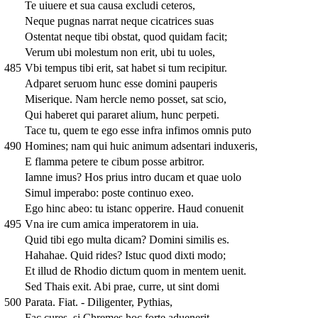
Te uiuere et sua causa excludi ceteros,
Neque pugnas narrat neque cicatrices suas
Ostentat neque tibi obstat, quod quidam facit;
Verum ubi molestum non erit, ubi tu uoles,
485
Vbi tempus tibi erit, sat habet si tum recipitur.
Adparet seruom hunc esse domini pauperis
Miserique. Nam hercle nemo posset, sat scio,
Qui haberet qui pararet alium, hunc perpeti.
Tace tu, quem te ego esse infra infimos omnis puto
490
Homines; nam qui huic animum adsentari induxeris,
E flamma petere te cibum posse arbitror.
Iamne imus? Hos prius intro ducam et quae uolo
Simul imperabo: poste continuo exeo.
Ego hinc abeo: tu istanc opperire. Haud conuenit
495
Vna ire cum amica imperatorem in uia.
Quid tibi ego multa dicam? Domini similis es.
Hahahae. Quid rides? Istuc quod dixti modo;
Et illud de Rhodio dictum quom in mentem uenit.
Sed Thais exit. Abi prae, curre, ut sint domi
500
Parata. Fiat. - Diligenter, Pythias,
Fac cures, si Chremes hoc forte aduenerit,