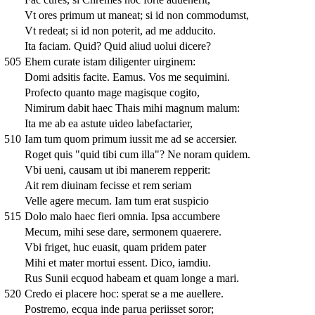
Vt ores primum ut maneat; si id non commodumst,
Vt redeat; si id non poterit, ad me adducito.
Ita faciam. Quid? Quid aliud uolui dicere?
505
Ehem curate istam diligenter uirginem:
Domi adsitis facite. Eamus. Vos me sequimini.
Profecto quanto mage magisque cogito,
Nimirum dabit haec Thais mihi magnum malum:
Ita me ab ea astute uideo labefactarier,
510
Iam tum quom primum iussit me ad se accersier.
Roget quis "quid tibi cum illa"? Ne noram quidem.
Vbi ueni, causam ut ibi manerem repperit:
Ait rem diuinam fecisse et rem seriam
Velle agere mecum. Iam tum erat suspicio
515
Dolo malo haec fieri omnia. Ipsa accumbere
Mecum, mihi sese dare, sermonem quaerere.
Vbi friget, huc euasit, quam pridem pater
Mihi et mater mortui essent. Dico, iamdiu.
Rus Sunii ecquod habeam et quam longe a mari.
520
Credo ei placere hoc: sperat se a me auellere.
Postremo, ecqua inde parua periisset soror;