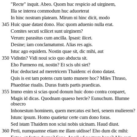
"Recte" inquit. Abeo. Quom huc respicio ad uirginem,
Illa se interea commodum huc aduorterat
In hinc nostram plateam. Mirum ni hinc dicit, modo
345
Huic quae datast dono. Huc quom aduenio nulla erat.
Comites secuti scilicet sunt uirginem?
Verum: parasitus cum ancilla. Ipsast: ilicet.
Desine; iam conclamatumst. Alias res agis.
Istuc ago equidem. Nostin quae sit, dic mihi, aut
350
Vidistin? Vidi noui scio quo abducta sit.
Eho Parmeno mi, nostin? Et scis ubi siet?
Huc deductast ad meretricem Thaidem: ei dono datast.
Quis is est tam potens cum tanto munere hoc? Miles Thraso,
Phaedriae riualis. Duras fratris partis praedicas.
355
Immo enim si scias quod donum huic dono contra conparet,
Magis id dicas. Quodnam quaeso hercle? Eunuchum. Illumne
obsecro
Inhonestum hominem, quem mercatus est heri, senem mulierem?
Istunc ipsum. Homo quatietur certe cum dono foras.
Sed istam Thaidem non sciui nobis uicinam. Haud diust.
360
Perii, numquamne etiam me illam uidisse! Eho dum dic mihi: