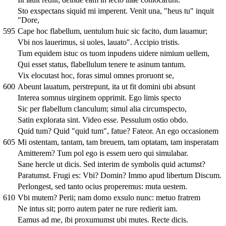
Sto exspectans siquid mi imperent. Venit una, "heus tu" inquit
"Dore,
595
Cape hoc flabellum, uentulum huic sic facito, dum lauamur;
Vbi nos lauerimus, si uoles, lauato". Accipio tristis.
Tum equidem istuc os tuom inpudens uidere nimium uellem,
Qui esset status, flabellulum tenere te asinum tantum.
Vix elocutast hoc, foras simul omnes proruont se,
600
Abeunt lauatum, perstrepunt, ita ut fit domini ubi absunt
Interea somnus uirginem opprimit. Ego limis specto
Sic per flabellum clanculum; simul alia circumspecto,
Satin explorata sint. Video esse. Pessulum ostio obdo.
Quid tum? Quid "quid tum", fatue? Fateor. An ego occasionem
605
Mi ostentam, tantam, tam breuem, tam optatam, tam insperatam
Amitterem? Tum pol ego is essem uero qui simulabar.
Sane hercle ut dicis. Sed interim de symbolis quid actumst?
Paratumst. Frugi es: Vbi? Domin? Immo apud libertum Discum.
Perlongest, sed tanto ocius properemus: muta uestem.
610
Vbi mutem? Perii; nam domo exsulo nunc: metuo fratrem
Ne intus sit; porro autem pater ne rure redierit iam.
Eamus ad me, ibi proxumumst ubi mutes. Recte dicis.