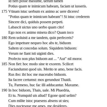
Id fieri posse maxume, uerum tamen
Potius quam te inimicum habeam, faciam ut iusseris.
175
Vtinam istuc uerbum ex animo ac uere diceres!
"Potius quam te inimicum habeam"! Si istuc crederem
Sincere dici, quiduis possem perpeti.
Labascit uictus uno uerbo quam cito!
Ego non ex animo misera dico? Quam ioco
180
Rem uoluisti a me tandem, quin perfeceris?
Ego impetrare nequeo hoc abs te, biduom
Saltem ut concedas solum. Siquidem biduom:
Verum ne fiant isti uiginti dies.
Profecto non plus biduom aut ... "Aut" nil moror.
185
Non fiet: hoc modo sine te exorem. Scilicet
Faciundumst quod uis. Merito te amo, bene facis.
Rus ibo: ibi hoc me macerabo biduom.
Ita facere certumst: mos gerundust Thaidi.
Tu, Parmeno, huc fac illi adducantur. Maxume.
190
In hoc biduom, Thais, uale. Mi Phaedria,
Et tu. Numquid uis aliud? Egone quid uelim?
Cum milite istoc praesens absens ut sies;
Dies noctesque me ames, me desideres,