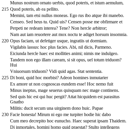
Munus nostrum ornato uerbis, quod poteris, et istum aemulum,
215
Quod poteris, ab ea pellito.
Memini, tam etsi nullus moneas. Ego rus ibo atque ibi manebo.
Censeo. Sed heus tu. Quid uis? Censen posse me obfirmare et
Perpeti ne redeam interea? Tene? Non hercle arbitror;
Nam aut iam reuortere aut mox noctu te adiget horsum insomnia.
220
Opus faciam, ut defetiger usque, ingratiis ut dormiam.
Vigilabis lassus: hoc plus facies. Abi, nil dicis, Parmeno.
Eiciunda hercle haec est mollities animi; nimis me indulgeo.
Tandem non ego illam caream, si sit opus, uel totum triduom?
Hui
Vniuorsum triduom? Vidi quid agas. Stat sententia.
225
Di boni, quid hoc morbist? Adeon homines inmutarier
Ex amore ut non cognoscas eundem esse! Hoc nemo fuit
Minus ineptus, mage seuerus quisquam nec mage continens.
Sed quis hic est qui huc pergit? Attat hicquidem est parasitus
Gnatho
Militis: ducit secum una uirginem dono huic. Papae
230
Facie honesta! Mirum ni ego me turpiter hodie hic dabo
Cum meo decrepito hoc eunucho. Haec superat ipsam Thaidem.
Di inmortales, homini homo quid praestat? Stulto intellegens