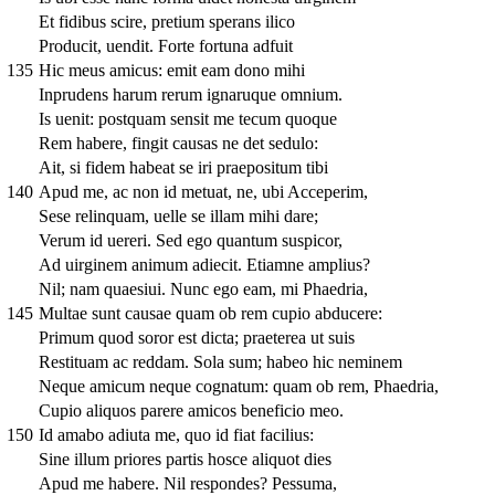
Et fidibus scire, pretium sperans ilico
Producit, uendit. Forte fortuna adfuit
135
Hic meus amicus: emit eam dono mihi
Inprudens harum rerum ignaruque omnium.
Is uenit: postquam sensit me tecum quoque
Rem habere, fingit causas ne det sedulo:
Ait, si fidem habeat se iri praepositum tibi
140
Apud me, ac non id metuat, ne, ubi Acceperim,
Sese relinquam, uelle se illam mihi dare;
Verum id uereri. Sed ego quantum suspicor,
Ad uirginem animum adiecit. Etiamne amplius?
Nil; nam quaesiui. Nunc ego eam, mi Phaedria,
145
Multae sunt causae quam ob rem cupio abducere:
Primum quod soror est dicta; praeterea ut suis
Restituam ac reddam. Sola sum; habeo hic neminem
Neque amicum neque cognatum: quam ob rem, Phaedria,
Cupio aliquos parere amicos beneficio meo.
150
Id amabo adiuta me, quo id fiat facilius:
Sine illum priores partis hosce aliquot dies
Apud me habere. Nil respondes? Pessuma,