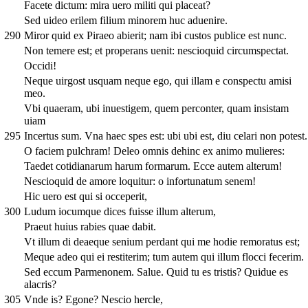
Facete dictum: mira uero militi qui placeat?
Sed uideo erilem filium minorem huc aduenire.
290
Miror quid ex Piraeo abierit; nam ibi custos publice est nunc.
Non temere est; et properans uenit: nescioquid circumspectat.
Occidi!
Neque uirgost usquam neque ego, qui illam e conspectu amisi
meo.
Vbi quaeram, ubi inuestigem, quem perconter, quam insistam
uiam
295
Incertus sum. Vna haec spes est: ubi ubi est, diu celari non potest.
O faciem pulchram! Deleo omnis dehinc ex animo mulieres:
Taedet cotidianarum harum formarum. Ecce autem alterum!
Nescioquid de amore loquitur: o infortunatum senem!
Hic uero est qui si occeperit,
300
Ludum iocumque dices fuisse illum alterum,
Praeut huius rabies quae dabit.
Vt illum di deaeque senium perdant qui me hodie remoratus est;
Meque adeo qui ei restiterim; tum autem qui illum flocci fecerim.
Sed eccum Parmenonem. Salue. Quid tu es tristis? Quidue es
alacris?
305
Vnde is? Egone? Nescio hercle,