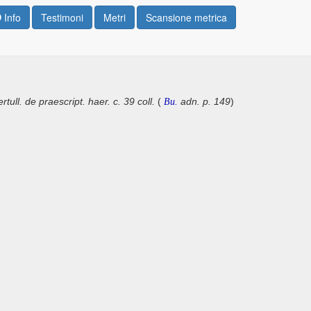
Info
Testimoni
Metri
Scansione metrica
tull. de praescript. haer. c. 39 coll.
(
adn. p. 149
)
Bu.