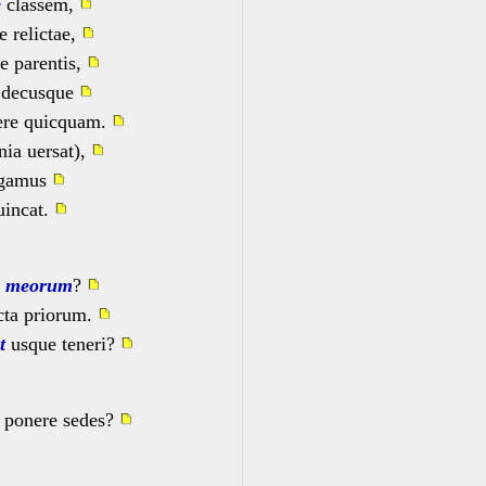
e
classem,
 relictae,
re parentis,
e decusque
lere quicquam.
nia uersat),
rogamus
uincat.
meorum
?
cta priorum.
t
usque teneri?
i ponere sedes?