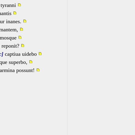
 tyranni
mantis
tur inanes.
 amantem,
domosque
e reponit?
c]
captiua uidebo
que superbo,
carmina possunt!