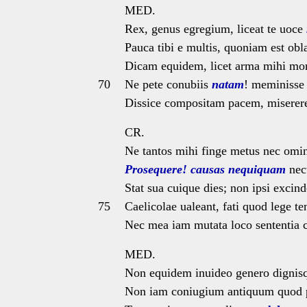
MED.
Rex, genus egregium, liceat te uoce
Pauca tibi e multis, quoniam est obl
Dicam equidem, licet arma mihi mo
70
Ne pete conubiis
natam
! meminisse 
Dissice compositam pacem, miserer
CR.
Ne tantos mihi finge metus nec omi
Prosequere! causas
nequiquam
nect
Stat sua cuique dies; non ipsi excin
75
Caelicolae ualeant, fati quod lege te
Nec mea iam mutata loco sententia 
MED.
Non equidem inuideo genero dignis
Non iam coniugium antiquum quod p