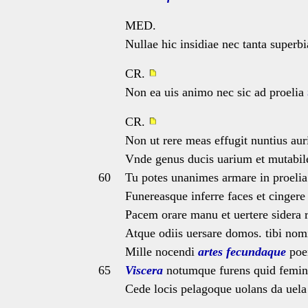
MED.
Nullae hic insidiae nec tanta superbi
CR.
Non ea uis animo nec sic ad proelia
CR.
Non ut rere meas effugit nuntius au
Vnde genus ducis uarium et mutabi
60
Tu potes unanimes armare in proelia
Funereasque inferre faces et cinger
Pacem orare manu et uertere sidera 
Atque odiis uersare domos. tibi nom
Mille nocendi
artes
fecundaque
poe
65
Viscera
notumque furens quid femin
Cede locis pelagoque uolans da uela