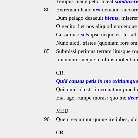
Tempus inane peto, liceat
subducer
80
Extremam hanc
oro
ueniam. succurre
Dum pelago desaeuit
hiems
; misere
O genitor! et nos aliquod nomenqu
Gessimus:
scis
ipse neque est te fal
Nunc uicti, tristes (quoniam fors om
85
Submissi petimus terram litusque 
Innocuum: neque te ullius uiolentia 
CR.
Quid causas
petis
in me
exitiumque
Quicquid id est, timeo uatum praedi
Eia, age, rumpe moras: quo me
dece
MED.
90
Quem sequimur quoue ire iubes, ub
CR.