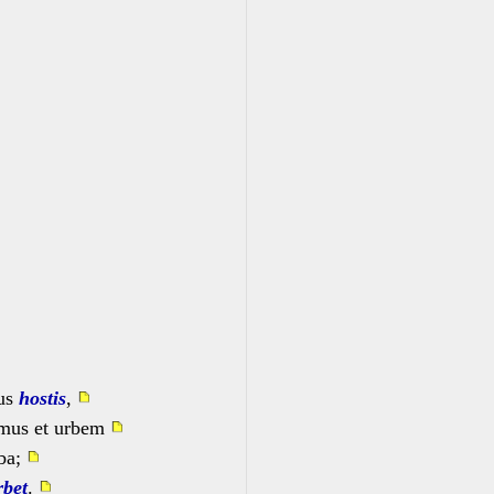
bus
hostis
,
imus et urbem
rba;
rbet
.