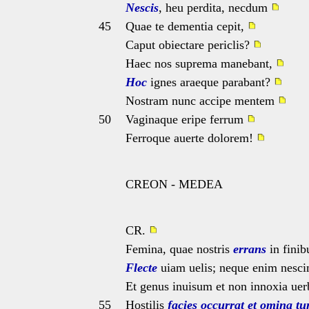
Nescis
, heu perdita, necdum
45
Quae te dementia cepit,
Caput obiectare periclis?
Haec nos suprema manebant,
Hoc
ignes araeque parabant?
Nostram nunc accipe mentem
50
Vaginaque eripe ferrum
Ferroque auerte dolorem!
CREON - MEDEA
CR.
Femina, quae nostris
errans
in fini
Flecte
uiam uelis; neque enim nesc
Et genus inuisum et non innoxia ue
55
Hostilis
facies
occurrat
et omina
tu