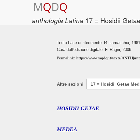
M
Q
D
Q
anthologia Latina
17 = Hosidii Geta
Testo base di riferimento: R. Lamacchia, 198
Cura dell'edizione digitale: F. Ragni, 2009
Permalink:
https://www.mqdq.it/texts/ANTH|ant
Altre sezioni
HOSIDII GETAE
MEDEA