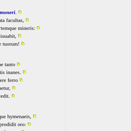
moneri
.
ata facultas,
rtemque mineris:
iuuabit,
e tuorum!
ne tanto
is inanes.
dere ferro
netur,
cedit.
que hymenaeis,
rodidit oro: