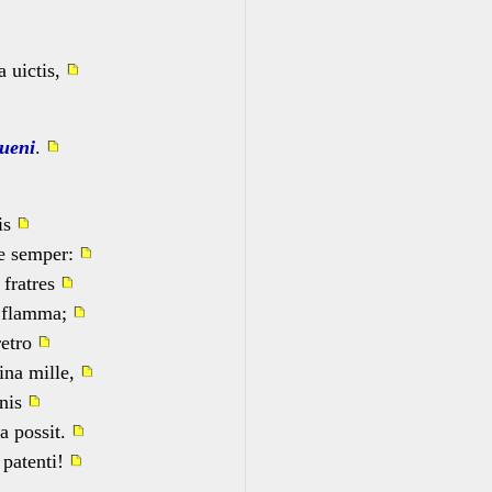
a uictis,
ueni
.
ris
le semper:
 fratres
e flamma;
retro
ina mille,
nis
a possit.
 patenti!