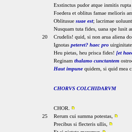
Exstinctus pudor atque inmitis rupta
Foedera et oblitus famae melioris a
Oblitusue
suae est
; lacrimae uoluun
Nusquam tuta fides, uana spe lusit
20
Crudelis! quid, si non arua aliena 
Ignotas
peteret? haec pro
uirginitat
Heu pietas, heu prisca fides!
[et hae
Reginam
thalamo cunctantem
ostro
Haut impune
quidem, si quid mea 
CHORVS COLCHIDARVM
CHOR.
25
Rerum cui summa potestas,
Precibus si flecteris ullis,