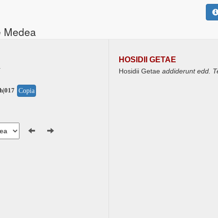
e Medea
HOSIDII GETAE
1
Hosidii Getae
addiderunt edd. Ter
h|017
Copia