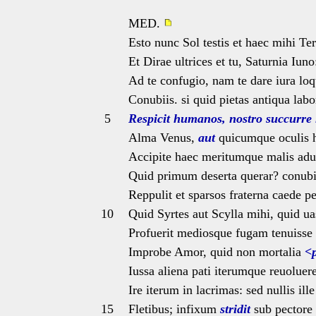
MED.
Esto nunc Sol testis et haec mihi Te
Et Dirae ultrices et tu, Saturnia Iun
Ad te confugio, nam te dare iura lo
Conubiis. si quid pietas antiqua lab
5
Respicit humanos, nostro succurre 
Alma Venus,
aut
quicumque oculis h
Accipite haec meritumque malis adu
Quid primum deserta querar? conub
Reppulit et sparsos fraterna caede p
10
Quid Syrtes aut Scylla mihi, quid u
Profuerit mediosque fugam tenuisse 
Improbe Amor, quid non mortalia
<
Iussa aliena pati iterumque reuoluer
Ire iterum in lacrimas: sed nullis ill
15
Fletibus; infixum
stridit
sub pectore