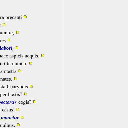
rra precanti
o:
quuntur,
ores
labori
,
aec aspicis aequis.
ertite numen.
ia nostra
enates.
asta Charybdis
per hostis?
pectora>
cogis?
e casus,
e
mouetur
 uulnus.