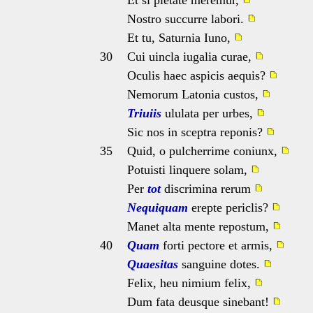
Et si pietate meremur,
Nostro succurre labori.
Et tu, Saturnia Iuno,
30
Cui uincla iugalia curae,
Oculis haec aspicis aequis?
Nemorum Latonia custos,
Triuiis
ululata per urbes,
Sic nos in sceptra reponis?
35
Quid, o pulcherrime coniunx,
Potuisti linquere solam,
Per
tot
discrimina rerum
Nequiquam
erepte periclis?
Manet alta mente repostum,
40
Quam
forti pectore et armis,
Quaesitas
sanguine dotes.
Felix, heu nimium felix,
Dum fata deusque sinebant!