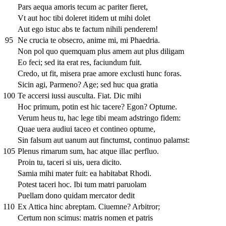
Pars aequa amoris tecum ac pariter fieret,
Vt aut hoc tibi doleret itidem ut mihi dolet
Aut ego istuc abs te factum nihili penderem!
95
Ne crucia te obsecro, anime mi, mi Phaedria.
Non pol quo quemquam plus amem aut plus diligam
Eo feci; sed ita erat res, faciundum fuit.
Credo, ut fit, misera prae amore exclusti hunc foras.
Sicin agi, Parmeno? Age; sed huc qua gratia
100
Te accersi iussi ausculta. Fiat. Dic mihi
Hoc primum, potin est hic tacere? Egon? Optume.
Verum heus tu, hac lege tibi meam adstringo fidem:
Quae uera audiui taceo et contineo optume,
Sin falsum aut uanum aut finctumst, continuo palamst:
105
Plenus rimarum sum, hac atque illac perfluo.
Proin tu, taceri si uis, uera dicito.
Samia mihi mater fuit: ea habitabat Rhodi.
Potest taceri hoc. Ibi tum matri paruolam
Puellam dono quidam mercator dedit
110
Ex Attica hinc abreptam. Ciuemne? Arbitror;
Certum non scimus: matris nomen et patris