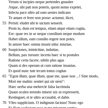
Verum si incipies neque pertendes gnauiter
Atque, ubi pati non poteris, quom nemo expetet,
Infecta pace ultro ad eam uenies indicans
Te amare et ferre non posse: actumst, ilicet,
55
Peristi: eludet ubi te uictum senserit.
Proin tu, dum est tempus, etiam atque etiam cogita,
Ere: quae res in se neque consilium neque modum
Habet ullum, eam consilio regere non potes.
In amore haec omnia insunt uitia: iniuriae,
60
Suspiciones, inimicitiae, indutiae,
Bellum, pax rursum: incerta haec si tu postules
Ratione certa facere, nihilo plus agas
Quam si des operam ut cum ratione insanias.
Et quod nunc tute tecum iratus cogitas
65
"Egon illam, quae illum, quae me, quae non ...! Sine modo,
Mori me malim: sentiet qui uir siem":
Haec uerba una mehercle falsa lacrimula
Quam oculos terendo misere uix ui expresserit,
Restinguet, et te ultro accusabit, et dabis
70
Vltro supplicium. O indignum facinus! Nunc ego
Et illam scelestam esse et me miserum sentio: