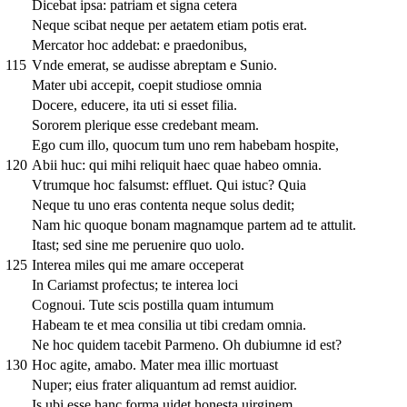
Dicebat ipsa: patriam et signa cetera
Neque scibat neque per aetatem etiam potis erat.
Mercator hoc addebat: e praedonibus,
115
Vnde emerat, se audisse abreptam e Sunio.
Mater ubi accepit, coepit studiose omnia
Docere, educere, ita uti si esset filia.
Sororem plerique esse credebant meam.
Ego cum illo, quocum tum uno rem habebam hospite,
120
Abii huc: qui mihi reliquit haec quae habeo omnia.
Vtrumque hoc falsumst: effluet. Qui istuc? Quia
Neque tu uno eras contenta neque solus dedit;
Nam hic quoque bonam magnamque partem ad te attulit.
Itast; sed sine me peruenire quo uolo.
125
Interea miles qui me amare occeperat
In Cariamst profectus; te interea loci
Cognoui. Tute scis postilla quam intumum
Habeam te et mea consilia ut tibi credam omnia.
Ne hoc quidem tacebit Parmeno. Oh dubiumne id est?
130
Hoc agite, amabo. Mater mea illic mortuast
Nuper; eius frater aliquantum ad remst auidior.
Is ubi esse hanc forma uidet honesta uirginem