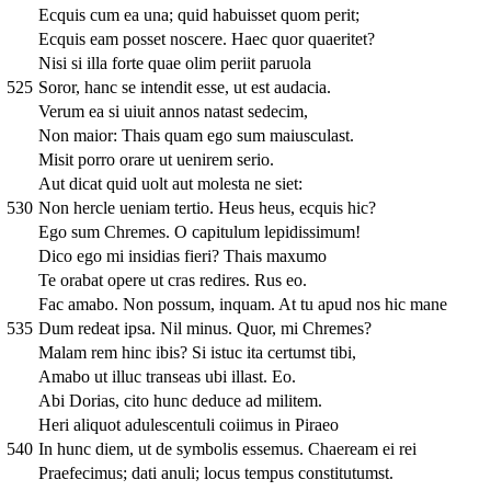
Ecquis cum ea una; quid habuisset quom perit;
Ecquis eam posset noscere. Haec quor quaeritet?
Nisi si illa forte quae olim periit paruola
525
Soror, hanc se intendit esse, ut est audacia.
Verum ea si uiuit annos natast sedecim,
Non maior: Thais quam ego sum maiusculast.
Misit porro orare ut uenirem serio.
Aut dicat quid uolt aut molesta ne siet:
530
Non hercle ueniam tertio. Heus heus, ecquis hic?
Ego sum Chremes. O capitulum lepidissimum!
Dico ego mi insidias fieri? Thais maxumo
Te orabat opere ut cras redires. Rus eo.
Fac amabo. Non possum, inquam. At tu apud nos hic mane
535
Dum redeat ipsa. Nil minus. Quor, mi Chremes?
Malam rem hinc ibis? Si istuc ita certumst tibi,
Amabo ut illuc transeas ubi illast. Eo.
Abi Dorias, cito hunc deduce ad militem.
Heri aliquot adulescentuli coiimus in Piraeo
540
In hunc diem, ut de symbolis essemus. Chaeream ei rei
Praefecimus; dati anuli; locus tempus constitutumst.