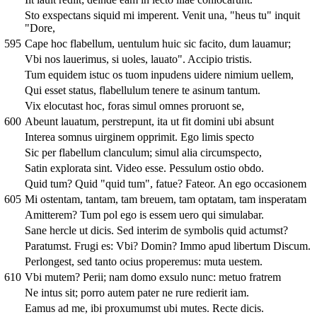
Sto exspectans siquid mi imperent. Venit una, "heus tu" inquit
"Dore,
595
Cape hoc flabellum, uentulum huic sic facito, dum lauamur;
Vbi nos lauerimus, si uoles, lauato". Accipio tristis.
Tum equidem istuc os tuom inpudens uidere nimium uellem,
Qui esset status, flabellulum tenere te asinum tantum.
Vix elocutast hoc, foras simul omnes proruont se,
600
Abeunt lauatum, perstrepunt, ita ut fit domini ubi absunt
Interea somnus uirginem opprimit. Ego limis specto
Sic per flabellum clanculum; simul alia circumspecto,
Satin explorata sint. Video esse. Pessulum ostio obdo.
Quid tum? Quid "quid tum", fatue? Fateor. An ego occasionem
605
Mi ostentam, tantam, tam breuem, tam optatam, tam insperatam
Amitterem? Tum pol ego is essem uero qui simulabar.
Sane hercle ut dicis. Sed interim de symbolis quid actumst?
Paratumst. Frugi es: Vbi? Domin? Immo apud libertum Discum.
Perlongest, sed tanto ocius properemus: muta uestem.
610
Vbi mutem? Perii; nam domo exsulo nunc: metuo fratrem
Ne intus sit; porro autem pater ne rure redierit iam.
Eamus ad me, ibi proxumumst ubi mutes. Recte dicis.