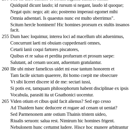
Quidquid dicunt laudo; id rursum si negant, laudo id quoque;
Negat quis: nego; ait: aio; postremo imperaui egomet mihi
Omnia adsentari. Is quaestus nunc est multo uberrimus".
Scitum hercle hominem! Hic homines prorsum ex stultis insanos
facit.
255
Dum haec loquimur, interea loci ad macellum ubi aduenimus,
Concurrunt laeti mi obuiam cuppedenarii omnes,
Cetarii lanii coqui fartores piscatores,
Quibus et re salua et perdita profueram et prosum saepe:
Salutant, ad cenam uocant, aduentum gratulantur.
260
Ille ubi miser famelicus uidet mi esse tantum honorem et
Tam facile uictum quaerere, ibi homo coepit me obsecrare
Vt sibi liceret discere id de me: sectari iussi,
Si potis est, tamquam philosophorum habent disciplinae ex ipsis
Vocabula, parasiti ita ut Gnathonici uocentur.
265
Viden otium et cibus quid facit alienus? Sed ego cesso
Ad Thaidem hanc deducere et rogare ad cenam ut ueniat?
Sed Parmenonem ante ostium Thainis tristem uideo,
Riualis seruom: salua rest. Nimirum hic homines frigent.
Nebulonem hunc certumst ludere. Hisce hoc munere arbitrantur