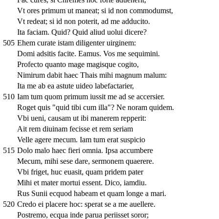
Vt ores primum ut maneat; si id non commodumst,
Vt redeat; si id non poterit, ad me adducito.
Ita faciam. Quid? Quid aliud uolui dicere?
505
Ehem curate istam diligenter uirginem:
Domi adsitis facite. Eamus. Vos me sequimini.
Profecto quanto mage magisque cogito,
Nimirum dabit haec Thais mihi magnum malum:
Ita me ab ea astute uideo labefactarier,
510
Iam tum quom primum iussit me ad se accersier.
Roget quis "quid tibi cum illa"? Ne noram quidem.
Vbi ueni, causam ut ibi manerem repperit:
Ait rem diuinam fecisse et rem seriam
Velle agere mecum. Iam tum erat suspicio
515
Dolo malo haec fieri omnia. Ipsa accumbere
Mecum, mihi sese dare, sermonem quaerere.
Vbi friget, huc euasit, quam pridem pater
Mihi et mater mortui essent. Dico, iamdiu.
Rus Sunii ecquod habeam et quam longe a mari.
520
Credo ei placere hoc: sperat se a me auellere.
Postremo, ecqua inde parua periisset soror;