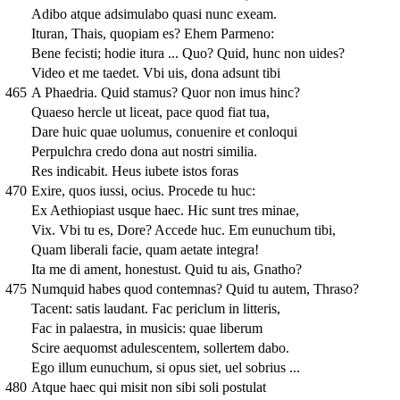
Adibo atque adsimulabo quasi nunc exeam.
Ituran, Thais, quopiam es? Ehem Parmeno:
Bene fecisti; hodie itura ... Quo? Quid, hunc non uides?
Video et me taedet. Vbi uis, dona adsunt tibi
465
A Phaedria. Quid stamus? Quor non imus hinc?
Quaeso hercle ut liceat, pace quod fiat tua,
Dare huic quae uolumus, conuenire et conloqui
Perpulchra credo dona aut nostri similia.
Res indicabit. Heus iubete istos foras
470
Exire, quos iussi, ocius. Procede tu huc:
Ex Aethiopiast usque haec. Hic sunt tres minae,
Vix. Vbi tu es, Dore? Accede huc. Em eunuchum tibi,
Quam liberali facie, quam aetate integra!
Ita me di ament, honestust. Quid tu ais, Gnatho?
475
Numquid habes quod contemnas? Quid tu autem, Thraso?
Tacent: satis laudant. Fac periclum in litteris,
Fac in palaestra, in musicis: quae liberum
Scire aequomst adulescentem, sollertem dabo.
Ego illum eunuchum, si opus siet, uel sobrius ...
480
Atque haec qui misit non sibi soli postulat