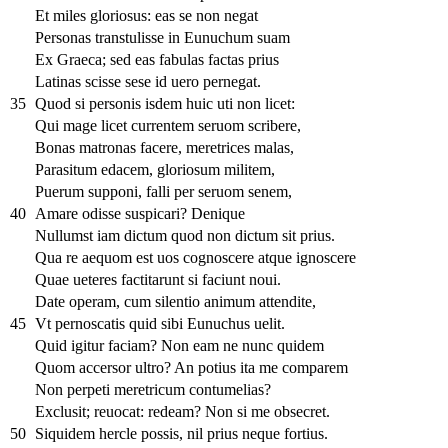
Et miles gloriosus: eas se non negat
Personas transtulisse in Eunuchum suam
Ex Graeca; sed eas fabulas factas prius
Latinas scisse sese id uero pernegat.
35
Quod si personis isdem huic uti non licet:
Qui mage licet currentem seruom scribere,
Bonas matronas facere, meretrices malas,
Parasitum edacem, gloriosum militem,
Puerum supponi, falli per seruom senem,
40
Amare odisse suspicari? Denique
Nullumst iam dictum quod non dictum sit prius.
Qua re aequom est uos cognoscere atque ignoscere
Quae ueteres factitarunt si faciunt noui.
Date operam, cum silentio animum attendite,
45
Vt pernoscatis quid sibi Eunuchus uelit.
Quid igitur faciam? Non eam ne nunc quidem
Quom accersor ultro? An potius ita me comparem
Non perpeti meretricum contumelias?
Exclusit; reuocat: redeam? Non si me obsecret.
50
Siquidem hercle possis, nil prius neque fortius.