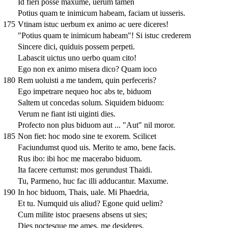
Id fieri posse maxume, uerum tamen
Potius quam te inimicum habeam, faciam ut iusseris.
175
Vtinam istuc uerbum ex animo ac uere diceres!
"Potius quam te inimicum habeam"! Si istuc crederem
Sincere dici, quiduis possem perpeti.
Labascit uictus uno uerbo quam cito!
Ego non ex animo misera dico? Quam ioco
180
Rem uoluisti a me tandem, quin perfeceris?
Ego impetrare nequeo hoc abs te, biduom
Saltem ut concedas solum. Siquidem biduom:
Verum ne fiant isti uiginti dies.
Profecto non plus biduom aut ... "Aut" nil moror.
185
Non fiet: hoc modo sine te exorem. Scilicet
Faciundumst quod uis. Merito te amo, bene facis.
Rus ibo: ibi hoc me macerabo biduom.
Ita facere certumst: mos gerundust Thaidi.
Tu, Parmeno, huc fac illi adducantur. Maxume.
190
In hoc biduom, Thais, uale. Mi Phaedria,
Et tu. Numquid uis aliud? Egone quid uelim?
Cum milite istoc praesens absens ut sies;
Dies noctesque me ames, me desideres,