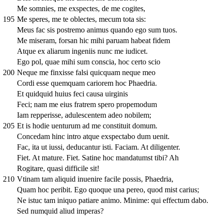
Me somnies, me exspectes, de me cogites,
195
Me speres, me te oblectes, mecum tota sis:
Meus fac sis postremo animus quando ego sum tuos.
Me miseram, forsan hic mihi paruam habeat fidem
Atque ex aliarum ingeniis nunc me iudicet.
Ego pol, quae mihi sum conscia, hoc certo scio
200
Neque me finxisse falsi quicquam neque meo
Cordi esse quemquam cariorem hoc Phaedria.
Et quidquid huius feci causa uirginis
Feci; nam me eius fratrem spero propemodum
Iam repperisse, adulescentem adeo nobilem;
205
Et is hodie uenturum ad me constituit domum.
Concedam hinc intro atque exspectabo dum uenit.
Fac, ita ut iussi, deducantur isti. Faciam. At diligenter.
Fiet. At mature. Fiet. Satine hoc mandatumst tibi? Ah
Rogitare, quasi difficile sit!
210
Vtinam tam aliquid inuenire facile possis, Phaedria,
Quam hoc peribit. Ego quoque una pereo, quod mist carius;
Ne istuc tam iniquo patiare animo. Minime: qui effectum dabo.
Sed numquid aliud imperas?