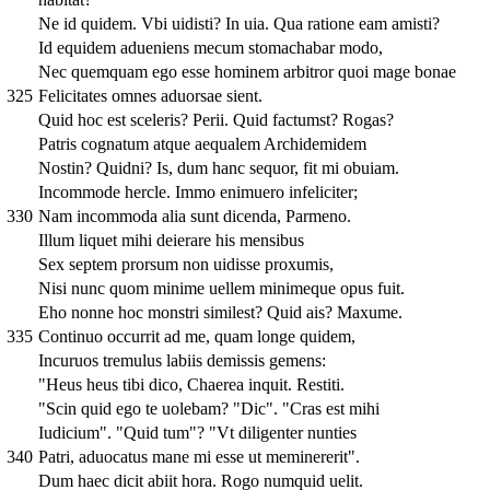
Ne id quidem. Vbi uidisti? In uia. Qua ratione eam amisti?
Id equidem adueniens mecum stomachabar modo,
Nec quemquam ego esse hominem arbitror quoi mage bonae
325
Felicitates omnes aduorsae sient.
Quid hoc est sceleris? Perii. Quid factumst? Rogas?
Patris cognatum atque aequalem Archidemidem
Nostin? Quidni? Is, dum hanc sequor, fit mi obuiam.
Incommode hercle. Immo enimuero infeliciter;
330
Nam incommoda alia sunt dicenda, Parmeno.
Illum liquet mihi deierare his mensibus
Sex septem prorsum non uidisse proxumis,
Nisi nunc quom minime uellem minimeque opus fuit.
Eho nonne hoc monstri similest? Quid ais? Maxume.
335
Continuo occurrit ad me, quam longe quidem,
Incuruos tremulus labiis demissis gemens:
"Heus heus tibi dico, Chaerea inquit. Restiti.
"Scin quid ego te uolebam? "Dic". "Cras est mihi
Iudicium". "Quid tum"? "Vt diligenter nunties
340
Patri, aduocatus mane mi esse ut meminererit".
Dum haec dicit abiit hora. Rogo numquid uelit.