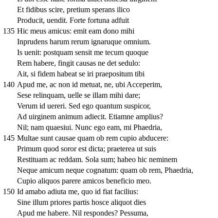
Et fidibus scire, pretium sperans ilico
Producit, uendit. Forte fortuna adfuit
135
Hic meus amicus: emit eam dono mihi
Inprudens harum rerum ignaruque omnium.
Is uenit: postquam sensit me tecum quoque
Rem habere, fingit causas ne det sedulo:
Ait, si fidem habeat se iri praepositum tibi
140
Apud me, ac non id metuat, ne, ubi Acceperim,
Sese relinquam, uelle se illam mihi dare;
Verum id uereri. Sed ego quantum suspicor,
Ad uirginem animum adiecit. Etiamne amplius?
Nil; nam quaesiui. Nunc ego eam, mi Phaedria,
145
Multae sunt causae quam ob rem cupio abducere:
Primum quod soror est dicta; praeterea ut suis
Restituam ac reddam. Sola sum; habeo hic neminem
Neque amicum neque cognatum: quam ob rem, Phaedria,
Cupio aliquos parere amicos beneficio meo.
150
Id amabo adiuta me, quo id fiat facilius:
Sine illum priores partis hosce aliquot dies
Apud me habere. Nil respondes? Pessuma,