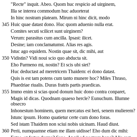
"Recte" inquit. Abeo. Quom huc respicio ad uirginem,
Illa se interea commodum huc aduorterat
In hinc nostram plateam. Mirum ni hinc dicit, modo
345
Huic quae datast dono. Huc quom aduenio nulla erat.
Comites secuti scilicet sunt uirginem?
Verum: parasitus cum ancilla. Ipsast: ilicet.
Desine; iam conclamatumst. Alias res agis.
Istuc ago equidem. Nostin quae sit, dic mihi, aut
350
Vidistin? Vidi noui scio quo abducta sit.
Eho Parmeno mi, nostin? Et scis ubi siet?
Huc deductast ad meretricem Thaidem: ei dono datast.
Quis is est tam potens cum tanto munere hoc? Miles Thraso,
Phaedriae riualis. Duras fratris partis praedicas.
355
Immo enim si scias quod donum huic dono contra conparet,
Magis id dicas. Quodnam quaeso hercle? Eunuchum. Illumne
obsecro
Inhonestum hominem, quem mercatus est heri, senem mulierem?
Istunc ipsum. Homo quatietur certe cum dono foras.
Sed istam Thaidem non sciui nobis uicinam. Haud diust.
360
Perii, numquamne etiam me illam uidisse! Eho dum dic mihi: