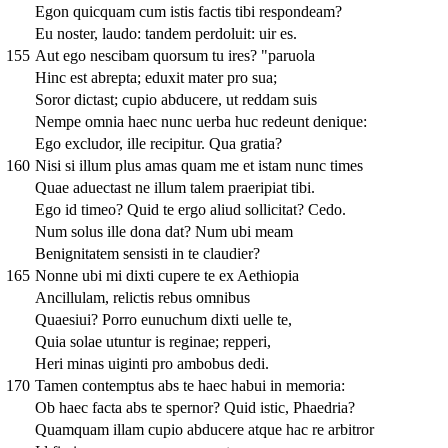
Egon quicquam cum istis factis tibi respondeam?
Eu noster, laudo: tandem perdoluit: uir es.
155
Aut ego nescibam quorsum tu ires? "paruola
Hinc est abrepta; eduxit mater pro sua;
Soror dictast; cupio abducere, ut reddam suis
Nempe omnia haec nunc uerba huc redeunt denique:
Ego excludor, ille recipitur. Qua gratia?
160
Nisi si illum plus amas quam me et istam nunc times
Quae aduectast ne illum talem praeripiat tibi.
Ego id timeo? Quid te ergo aliud sollicitat? Cedo.
Num solus ille dona dat? Num ubi meam
Benignitatem sensisti in te claudier?
165
Nonne ubi mi dixti cupere te ex Aethiopia
Ancillulam, relictis rebus omnibus
Quaesiui? Porro eunuchum dixti uelle te,
Quia solae utuntur is reginae; repperi,
Heri minas uiginti pro ambobus dedi.
170
Tamen contemptus abs te haec habui in memoria:
Ob haec facta abs te spernor? Quid istic, Phaedria?
Quamquam illam cupio abducere atque hac re arbitror