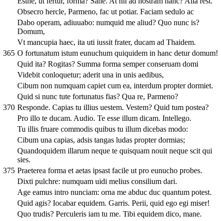
Estne, ut fertur, forma? Sane. At nil ad nostram hanc? Alia rest.
Obsecro hercle, Parmeno, fac ut potiar. Faciam sedulo ac
Dabo operam, adiuuabo: numquid me aliud? Quo nunc is?
Domum,
Vt mancupia haec, ita uti iussit frater, ducam ad Thaidem.
365
O fortunatum istum eunuchum quiquidem in hanc detur domum!
Quid ita? Rogitas? Summa forma semper conseruam domi
Videbit conloquetur; aderit una in unis aedibus,
Cibum non numquam capiet cum ea, interdum propter dormiet.
Quid si nunc tute fortunatus fias? Qua re, Parmeno?
370
Responde. Capias tu illius uestem. Vestem? Quid tum postea?
Pro illo te ducam. Audio. Te esse illum dicam. Intellego.
Tu illis fruare commodis quibus tu illum dicebas modo:
Cibum una capias, adsis tangas ludas propter dormias;
Quandoquidem illarum neque te quisquam nouit neque scit qui
sies.
375
Praeterea forma et aetas ipsast facile ut pro eunucho probes.
Dixti pulchre: numquam uidi melius consilium dari.
Age eamus intro nunciam: orna me abduc duc quantum potest.
Quid agis? Iocabar equidem. Garris. Perii, quid ego egi miser!
Quo trudis? Perculeris iam tu me. Tibi equidem dico, mane.