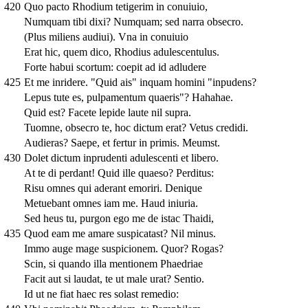
420
Quo pacto Rhodium tetigerim in conuiuio,
Numquam tibi dixi? Numquam; sed narra obsecro.
(Plus miliens audiui). Vna in conuiuio
Erat hic, quem dico, Rhodius adulescentulus.
Forte habui scortum: coepit ad id adludere
425
Et me inridere. "Quid ais" inquam homini "inpudens?
Lepus tute es, pulpamentum quaeris"? Hahahae.
Quid est? Facete lepide laute nil supra.
Tuomne, obsecro te, hoc dictum erat? Vetus credidi.
Audieras? Saepe, et fertur in primis. Meumst.
430
Dolet dictum inprudenti adulescenti et libero.
At te di perdant! Quid ille quaeso? Perditus:
Risu omnes qui aderant emoriri. Denique
Metuebant omnes iam me. Haud iniuria.
Sed heus tu, purgon ego me de istac Thaidi,
435
Quod eam me amare suspicatast? Nil minus.
Immo auge mage suspicionem. Quor? Rogas?
Scin, si quando illa mentionem Phaedriae
Facit aut si laudat, te ut male urat? Sentio.
Id ut ne fiat haec res solast remedio: