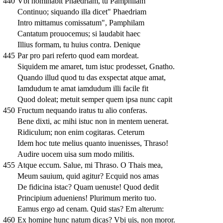
440
Vbi nominabit Phaedriam, tu Pamphilam
Continuo; siquando illa dicet" Phaedriam
Intro mittamus comissatum", Pamphilam
Cantatum prouocemus; si laudabit haec
Illius formam, tu huius contra. Denique
445
Par pro pari referto quod eam mordeat.
Siquidem me amaret, tum istuc prodesset, Gnatho.
Quando illud quod tu das exspectat atque amat,
Iamdudum te amat iamdudum illi facile fit
Quod doleat; metuit semper quem ipsa nunc capit
450
Fructum nequando iratus tu alio conferas.
Bene dixti, ac mihi istuc non in mentem uenerat.
Ridiculum; non enim cogitaras. Ceterum
Idem hoc tute melius quanto inuenisses, Thraso!
Audire uocem uisa sum modo militis.
455
Atque eccum. Salue, mi Thraso. O Thais mea,
Meum sauium, quid agitur? Ecquid nos amas
De fidicina istac? Quam uenuste! Quod dedit
Principium adueniens! Plurimum merito tuo.
Eamus ergo ad cenam. Quid stas? Em alterum:
460
Ex homine hunc natum dicas? Vbi uis, non moror.