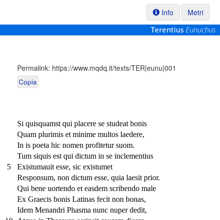
Info
Metri
Terentius
Eunuchus
Permalink:
https://www.mqdq.it/texts/TER|eunu|001
Copia
Si quisquamst qui placere se studeat bonis
Quam plurimis et minime multos laedere,
In is poeta hic nomen profitetur suom.
Tum siquis est qui dictum in se inclementius
5
Existumauit esse, sic existumet
Responsum, non dictum esse, quia laesit prior.
Qui bene uortendo et easdem scribendo male
Ex Graecis bonis Latinas fecit non bonas,
Idem Menandri Phasma nunc nuper dedit,