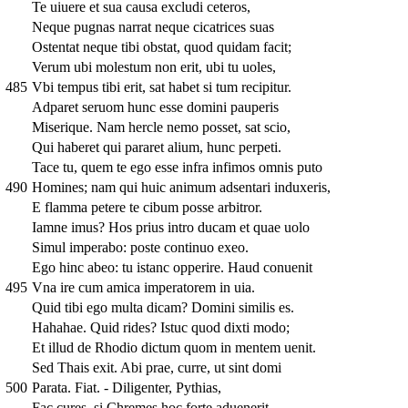
Te uiuere et sua causa excludi ceteros,
Neque pugnas narrat neque cicatrices suas
Ostentat neque tibi obstat, quod quidam facit;
Verum ubi molestum non erit, ubi tu uoles,
485
Vbi tempus tibi erit, sat habet si tum recipitur.
Adparet seruom hunc esse domini pauperis
Miserique. Nam hercle nemo posset, sat scio,
Qui haberet qui pararet alium, hunc perpeti.
Tace tu, quem te ego esse infra infimos omnis puto
490
Homines; nam qui huic animum adsentari induxeris,
E flamma petere te cibum posse arbitror.
Iamne imus? Hos prius intro ducam et quae uolo
Simul imperabo: poste continuo exeo.
Ego hinc abeo: tu istanc opperire. Haud conuenit
495
Vna ire cum amica imperatorem in uia.
Quid tibi ego multa dicam? Domini similis es.
Hahahae. Quid rides? Istuc quod dixti modo;
Et illud de Rhodio dictum quom in mentem uenit.
Sed Thais exit. Abi prae, curre, ut sint domi
500
Parata. Fiat. - Diligenter, Pythias,
Fac cures, si Chremes hoc forte aduenerit,