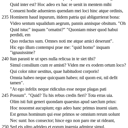
Quid inter est? Hoc adeo ex hac re uenit in mentem mihi
Conueni hodie adueniens quendam mei loci hinc atque ordinis,
235
Hominem haud inpurum, itidem patria qui abligurrierat bona:
Video sentum squalidum aegrum, pannis annisque obsitum. "Oh
Quid istuc" inquam "ornatist?" "Quoniam miser quod habui
perdidi, em
Quo redactus sum. Omnes noti me atque amici deserunt".
Hic ego illum contempsi prae me: "quid homo" inquam
"ignauissime?
240
Itan parasti te ut spes nulla relicua in te siet tibi?
Simul consilium cum re amisti? Viden me ex eodem ortum loco?
Qui color nitor uestitus, quae habitudost corporis!
Omnia habeo neque quicquam habeo; nil quom est, nil defit
tamen".
"At ego infelix neque ridiculus esse neque plagas pati
245
Possum". "Quid? Tu his rebus credis fieri? Tota erras uia.
Olim isti fuit generi quondam quaestus apud saeclum prius:
Hoc nouomst aucupium; ego adeo hanc primus inueni uiam.
Est genus hominum qui esse primos se omnium rerum uolunt
Nec sunt: hos consector; hisce ego non paro me ut rideant,
250
Sed eis ultro adrideo et eorum ingenia admiror simul.