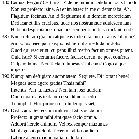
380
Eamus. Pergin? Certumst. Vide ne nimium calidum hoc sit modo.
Non est profecto: sine. At enim istaec in me cudetur faba. Ah.
Flagitium facimus. An id flagitiumst si in domum meretriciam
Deducar et illis crucibus, quae nos nostramque adulescentiam
Habent despicatam et quae nos semper omnibus cruciant modis,
385
Nunc referam gratiam atque eas itidem fallam, ut ab is fallimur?
An potius haec patri aequomst fieri ut a me ludatur dolis?
Quod qui rescierint, culpent; illud merito factum omnes putent.
Quid istic? Si certumst facere, facias; uerum ne post conferas
Culpam in me. Non faciam. Iubesne? Iubeam? Cogo atque
impero:
390
Numquam defugiam auctoritatem. Sequere. Di uortant bene!
Magnas uero agere gratias Thais mihi?
Ingentis. Ain tu, laetast? Non tam ipso quidem
Dono quam abs te datum esse: id uero serio
Triumphat. Hoc prouiso ut, ubi tempus siet,
395
Deducam. Sed eccum militem. Est istuc datum
Profecto ut grata mihi sint quae facio omnia.
Aduorti hercle animum. Vel rex semper maxumas
Mihi agebat quidquid feceram: aliis non item.
Labore alieno magno partam gloriam