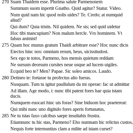
270
Suam Thaidem esse. Plurima salute Parmenonem
Summum suom inpertit Gnatho. Quid agitur? Statur. Video.
Num quid nam hic quod nolis uides? Te. Credo; at numquid
aliud?
Qui dum? Quia tristis. Nil quidem. Ne sis; sed quid uidetur
Hoc tibi mancupium? Non malum hercle. Vro hominem. Vt
falsus animist!
275
Quam hoc munus gratum Thaidi arbitrare esse? Hoc nunc dicis
Eiectos hinc nos: omnium rerum, heus, uicissitudost.
Sex ego te totos, Parmeno, hos mensis quietum reddam
Ne sursum deorsum cursites neue usque ad lucem uigiles.
Ecquid beo te? Men? Papae. Sic soleo amicos. Laudo.
280
Detineo te: fortasse tu profectus alio fueras.
Nusquam. Tum tu igitur paullulum da mi operae: fac ut admittar
Ad illam. Age modo, i: nunc tibi patent fores hae quia istam
ducis.
Numquem euocari hinc uis foras? Sine biduom hoc praetereat:
Qui mihi nunc uno digitulo fores aperis fortunatus,
285
Ne tu istas faxo calcibus saepe insultabis frustra.
Etiamnunc tu hic stas, Parmeno? Eho numnam hic relictus custos,
Nequis forte internuntius clam a milite ad istam curset?