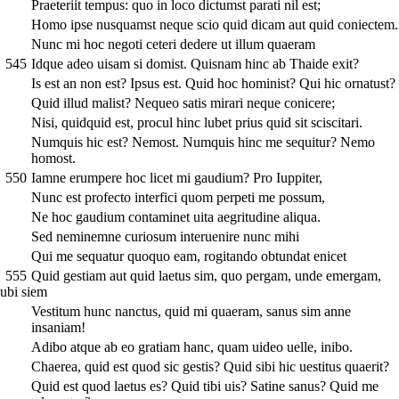
Praeteriit tempus: quo in loco dictumst parati nil est;
Homo ipse nusquamst neque scio quid dicam aut quid coniectem.
Nunc mi hoc negoti ceteri dedere ut illum quaeram
545
Idque adeo uisam si domist. Quisnam hinc ab Thaide exit?
Is est an non est? Ipsus est. Quid hoc hominist? Qui hic ornatust?
Quid illud malist? Nequeo satis mirari neque conicere;
Nisi, quidquid est, procul hinc lubet prius quid sit sciscitari.
Numquis hic est? Nemost. Numquis hinc me sequitur? Nemo
homost.
550
Iamne erumpere hoc licet mi gaudium? Pro Iuppiter,
Nunc est profecto interfici quom perpeti me possum,
Ne hoc gaudium contaminet uita aegritudine aliqua.
Sed neminemne curiosum interuenire nunc mihi
Qui me sequatur quoquo eam, rogitando obtundat enicet
555
Quid gestiam aut quid laetus sim, quo pergam, unde emergam,
ubi siem
Vestitum hunc nanctus, quid mi quaeram, sanus sim anne
insaniam!
Adibo atque ab eo gratiam hanc, quam uideo uelle, inibo.
Chaerea, quid est quod sic gestis? Quid sibi hic uestitus quaerit?
Quid est quod laetus es? Quid tibi uis? Satine sanus? Quid me