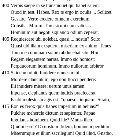
400
Verbis saepe in se transmouet qui habet salem;
Quod in test. Habes. Rex te ergo in oculis ... Scilicet.
Gestare. Vero: credere omnem exercitum,
Consilia. Mirum. Tum sicubi eum satietas
Hominum aut negoti siquando odium ceperat,
405
Requiescere ubi uolebat, quasi ... nostin? Scio:
Quasi ubi illam exspueret miseriam ex animo. Tenes
Tum me conuiuam solum abducebat sibi. Hui
Regem elegantem narras. Immo sic homost:
Perpaucorum hominum. Immo nullorum arbitror,
410
Si tecum uiuit. Inuidere omnes mihi
Mordere clanculum: ego non flocci pendere:
Illi inuidere misere; uerum unus tamen
Inpense, elephantis quem indicis praefecerat.
Is ubi molestus magis est, "quaeso" inquam "Strato,
415
Eon es ferox quia habes imperium in beluas?"
Pulchre mehercle dictum et sapienter. Papae
Iugularas hominem. Quid ille? Mutus ilico.
Quidni esset? Di uostram fidem, hominem perditum
Miserumque et illum sacrilegum! Quid illud, Gnatho,