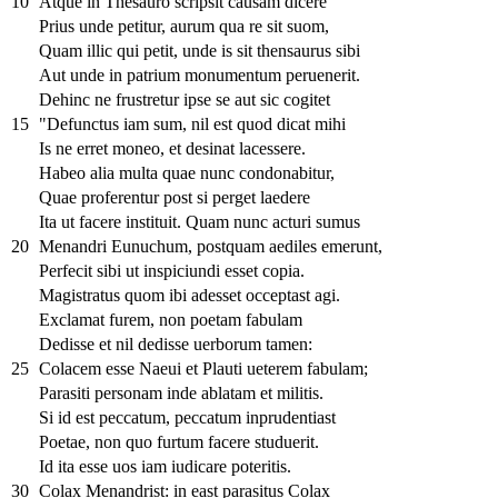
10
Atque in Thesauro scripsit causam dicere
Prius unde petitur, aurum qua re sit suom,
Quam illic qui petit, unde is sit thensaurus sibi
Aut unde in patrium monumentum peruenerit.
Dehinc ne frustretur ipse se aut sic cogitet
15
"Defunctus iam sum, nil est quod dicat mihi
Is ne erret moneo, et desinat lacessere.
Habeo alia multa quae nunc condonabitur,
Quae proferentur post si perget laedere
Ita ut facere instituit. Quam nunc acturi sumus
20
Menandri Eunuchum, postquam aediles emerunt,
Perfecit sibi ut inspiciundi esset copia.
Magistratus quom ibi adesset occeptast agi.
Exclamat furem, non poetam fabulam
Dedisse et nil dedisse uerborum tamen:
25
Colacem esse Naeui et Plauti ueterem fabulam;
Parasiti personam inde ablatam et militis.
Si id est peccatum, peccatum inprudentiast
Poetae, non quo furtum facere studuerit.
Id ita esse uos iam iudicare poteritis.
30
Colax Menandrist: in east parasitus Colax