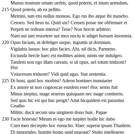
Munus nostrum ornato uerbis, quod poteris, et istum aemulum,
215
Quod poteris, ab ea pellito.
Memini, tam etsi nullus moneas. Ego rus ibo atque ibi manebo.
Censeo. Sed heus tu. Quid uis? Censen posse me obfirmare et
Perpeti ne redeam interea? Tene? Non hercle arbitror;
Nam aut iam reuortere aut mox noctu te adiget horsum insomnia.
220
Opus faciam, ut defetiger usque, ingratiis ut dormiam.
Vigilabis lassus: hoc plus facies. Abi, nil dicis, Parmeno.
Eiciunda hercle haec est mollities animi; nimis me indulgeo.
Tandem non ego illam caream, si sit opus, uel totum triduom?
Hui
Vniuorsum triduom? Vidi quid agas. Stat sententia.
225
Di boni, quid hoc morbist? Adeon homines inmutarier
Ex amore ut non cognoscas eundem esse! Hoc nemo fuit
Minus ineptus, mage seuerus quisquam nec mage continens.
Sed quis hic est qui huc pergit? Attat hicquidem est parasitus
Gnatho
Militis: ducit secum una uirginem dono huic. Papae
230
Facie honesta! Mirum ni ego me turpiter hodie hic dabo
Cum meo decrepito hoc eunucho. Haec superat ipsam Thaidem.
Di inmortales, homini homo quid praestat? Stulto intellegens