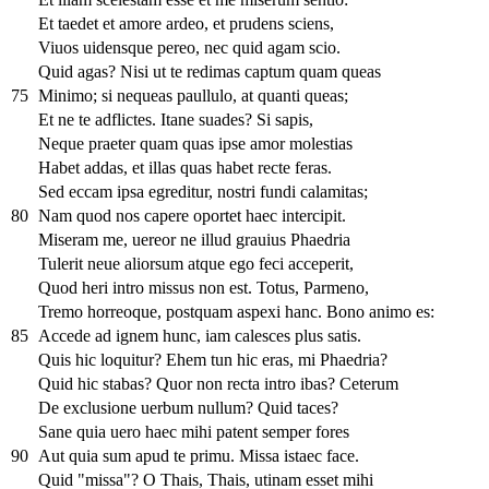
Et taedet et amore ardeo, et prudens sciens,
Viuos uidensque pereo, nec quid agam scio.
Quid agas? Nisi ut te redimas captum quam queas
75
Minimo; si nequeas paullulo, at quanti queas;
Et ne te adflictes. Itane suades? Si sapis,
Neque praeter quam quas ipse amor molestias
Habet addas, et illas quas habet recte feras.
Sed eccam ipsa egreditur, nostri fundi calamitas;
80
Nam quod nos capere oportet haec intercipit.
Miseram me, uereor ne illud grauius Phaedria
Tulerit neue aliorsum atque ego feci acceperit,
Quod heri intro missus non est. Totus, Parmeno,
Tremo horreoque, postquam aspexi hanc. Bono animo es:
85
Accede ad ignem hunc, iam calesces plus satis.
Quis hic loquitur? Ehem tun hic eras, mi Phaedria?
Quid hic stabas? Quor non recta intro ibas? Ceterum
De exclusione uerbum nullum? Quid taces?
Sane quia uero haec mihi patent semper fores
90
Aut quia sum apud te primu. Missa istaec face.
Quid "missa"? O Thais, Thais, utinam esset mihi