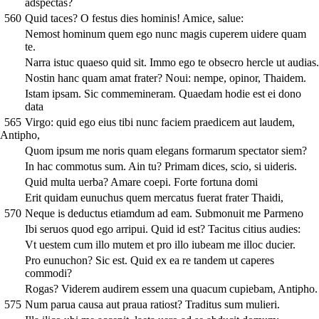
adspectas?
560
Quid taces? O festus dies hominis! Amice, salue:
Nemost hominum quem ego nunc magis cuperem uidere quam
te.
Narra istuc quaeso quid sit. Immo ego te obsecro hercle ut audias.
Nostin hanc quam amat frater? Noui: nempe, opinor, Thaidem.
Istam ipsam. Sic commemineram. Quaedam hodie est ei dono
data
565
Virgo: quid ego eius tibi nunc faciem praedicem aut laudem,
Antipho,
Quom ipsum me noris quam elegans formarum spectator siem?
In hac commotus sum. Ain tu? Primam dices, scio, si uideris.
Quid multa uerba? Amare coepi. Forte fortuna domi
Erit quidam eunuchus quem mercatus fuerat frater Thaidi,
570
Neque is deductus etiamdum ad eam. Submonuit me Parmeno
Ibi seruos quod ego arripui. Quid id est? Tacitus citius audies:
Vt uestem cum illo mutem et pro illo iubeam me illoc ducier.
Pro eunuchon? Sic est. Quid ex ea re tandem ut caperes
commodi?
Rogas? Viderem audirem essem una quacum cupiebam, Antipho.
575
Num parua causa aut praua ratiost? Traditus sum mulieri.