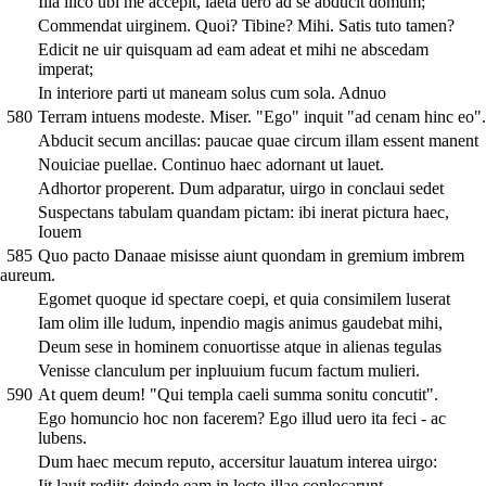
Illa ilico ubi me accepit, laeta uero ad se abducit domum;
Commendat uirginem. Quoi? Tibine? Mihi. Satis tuto tamen?
Edicit ne uir quisquam ad eam adeat et mihi ne abscedam
imperat;
In interiore parti ut maneam solus cum sola. Adnuo
580
Terram intuens modeste. Miser. "Ego" inquit "ad cenam hinc eo".
Abducit secum ancillas: paucae quae circum illam essent manent
Nouiciae puellae. Continuo haec adornant ut lauet.
Adhortor properent. Dum adparatur, uirgo in conclaui sedet
Suspectans tabulam quandam pictam: ibi inerat pictura haec,
Iouem
585
Quo pacto Danaae misisse aiunt quondam in gremium imbrem
aureum.
Egomet quoque id spectare coepi, et quia consimilem luserat
Iam olim ille ludum, inpendio magis animus gaudebat mihi,
Deum sese in hominem conuortisse atque in alienas tegulas
Venisse clanculum per inpluuium fucum factum mulieri.
590
At quem deum! "Qui templa caeli summa sonitu concutit".
Ego homuncio hoc non facerem? Ego illud uero ita feci - ac
lubens.
Dum haec mecum reputo, accersitur lauatum interea uirgo:
Iit lauit rediit; deinde eam in lecto illae conlocarunt.