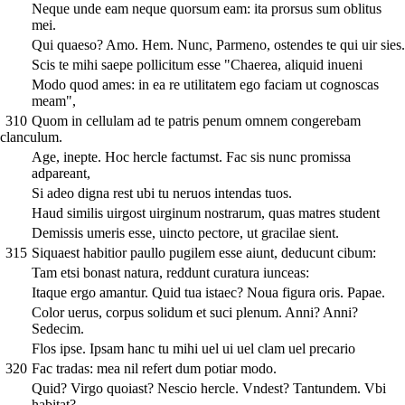
Neque unde eam neque quorsum eam: ita prorsus sum oblitus
mei.
Qui quaeso? Amo. Hem. Nunc, Parmeno, ostendes te qui uir sies.
Scis te mihi saepe pollicitum esse "Chaerea, aliquid inueni
Modo quod ames: in ea re utilitatem ego faciam ut cognoscas
meam",
310
Quom in cellulam ad te patris penum omnem congerebam
clanculum.
Age, inepte. Hoc hercle factumst. Fac sis nunc promissa
adpareant,
Si adeo digna rest ubi tu neruos intendas tuos.
Haud similis uirgost uirginum nostrarum, quas matres student
Demissis umeris esse, uincto pectore, ut gracilae sient.
315
Siquaest habitior paullo pugilem esse aiunt, deducunt cibum:
Tam etsi bonast natura, reddunt curatura iunceas:
Itaque ergo amantur. Quid tua istaec? Noua figura oris. Papae.
Color uerus, corpus solidum et suci plenum. Anni? Anni?
Sedecim.
Flos ipse. Ipsam hanc tu mihi uel ui uel clam uel precario
320
Fac tradas: mea nil refert dum potiar modo.
Quid? Virgo quoiast? Nescio hercle. Vndest? Tantundem. Vbi
habitat?