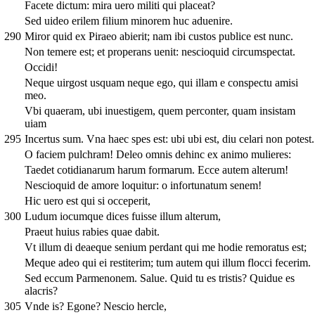
Facete dictum: mira uero militi qui placeat?
Sed uideo erilem filium minorem huc aduenire.
290
Miror quid ex Piraeo abierit; nam ibi custos publice est nunc.
Non temere est; et properans uenit: nescioquid circumspectat.
Occidi!
Neque uirgost usquam neque ego, qui illam e conspectu amisi
meo.
Vbi quaeram, ubi inuestigem, quem perconter, quam insistam
uiam
295
Incertus sum. Vna haec spes est: ubi ubi est, diu celari non potest.
O faciem pulchram! Deleo omnis dehinc ex animo mulieres:
Taedet cotidianarum harum formarum. Ecce autem alterum!
Nescioquid de amore loquitur: o infortunatum senem!
Hic uero est qui si occeperit,
300
Ludum iocumque dices fuisse illum alterum,
Praeut huius rabies quae dabit.
Vt illum di deaeque senium perdant qui me hodie remoratus est;
Meque adeo qui ei restiterim; tum autem qui illum flocci fecerim.
Sed eccum Parmenonem. Salue. Quid tu es tristis? Quidue es
alacris?
305
Vnde is? Egone? Nescio hercle,