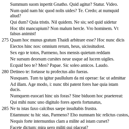
Summum suom inpertit Gnatho. Quid agitur? Statur. Video.
Num quid nam hic quod nolis uides? Te. Credo; at numquid
aliud?
Qui dum? Quia tristis. Nil quidem. Ne sis; sed quid uidetur
Hoc tibi mancupium? Non malum hercle. Vro hominem. Vt
falsus animist!
275
Quam hoc munus gratum Thaidi arbitrare esse? Hoc nunc dicis
Eiectos hinc nos: omnium rerum, heus, uicissitudost.
Sex ego te totos, Parmeno, hos mensis quietum reddam
Ne sursum deorsum cursites neue usque ad lucem uigiles.
Ecquid beo te? Men? Papae. Sic soleo amicos. Laudo.
280
Detineo te: fortasse tu profectus alio fueras.
Nusquam. Tum tu igitur paullulum da mi operae: fac ut admittar
Ad illam. Age modo, i: nunc tibi patent fores hae quia istam
ducis.
Numquem euocari hinc uis foras? Sine biduom hoc praetereat:
Qui mihi nunc uno digitulo fores aperis fortunatus,
285
Ne tu istas faxo calcibus saepe insultabis frustra.
Etiamnunc tu hic stas, Parmeno? Eho numnam hic relictus custos,
Nequis forte internuntius clam a milite ad istam curset?
Facete dictum: mira uero militi qui placeat?