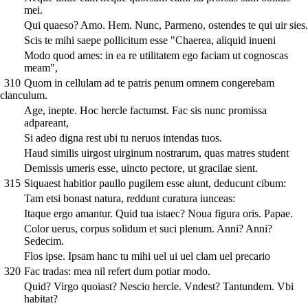
mei.
Qui quaeso? Amo. Hem. Nunc, Parmeno, ostendes te qui uir sies.
Scis te mihi saepe pollicitum esse "Chaerea, aliquid inueni
Modo quod ames: in ea re utilitatem ego faciam ut cognoscas
meam",
310
Quom in cellulam ad te patris penum omnem congerebam
clanculum.
Age, inepte. Hoc hercle factumst. Fac sis nunc promissa
adpareant,
Si adeo digna rest ubi tu neruos intendas tuos.
Haud similis uirgost uirginum nostrarum, quas matres student
Demissis umeris esse, uincto pectore, ut gracilae sient.
315
Siquaest habitior paullo pugilem esse aiunt, deducunt cibum:
Tam etsi bonast natura, reddunt curatura iunceas:
Itaque ergo amantur. Quid tua istaec? Noua figura oris. Papae.
Color uerus, corpus solidum et suci plenum. Anni? Anni?
Sedecim.
Flos ipse. Ipsam hanc tu mihi uel ui uel clam uel precario
320
Fac tradas: mea nil refert dum potiar modo.
Quid? Virgo quoiast? Nescio hercle. Vndest? Tantundem. Vbi
habitat?