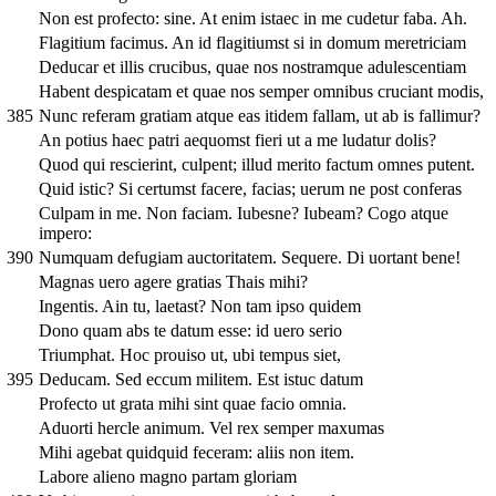
Non est profecto: sine. At enim istaec in me cudetur faba. Ah.
Flagitium facimus. An id flagitiumst si in domum meretriciam
Deducar et illis crucibus, quae nos nostramque adulescentiam
Habent despicatam et quae nos semper omnibus cruciant modis,
385
Nunc referam gratiam atque eas itidem fallam, ut ab is fallimur?
An potius haec patri aequomst fieri ut a me ludatur dolis?
Quod qui rescierint, culpent; illud merito factum omnes putent.
Quid istic? Si certumst facere, facias; uerum ne post conferas
Culpam in me. Non faciam. Iubesne? Iubeam? Cogo atque
impero:
390
Numquam defugiam auctoritatem. Sequere. Di uortant bene!
Magnas uero agere gratias Thais mihi?
Ingentis. Ain tu, laetast? Non tam ipso quidem
Dono quam abs te datum esse: id uero serio
Triumphat. Hoc prouiso ut, ubi tempus siet,
395
Deducam. Sed eccum militem. Est istuc datum
Profecto ut grata mihi sint quae facio omnia.
Aduorti hercle animum. Vel rex semper maxumas
Mihi agebat quidquid feceram: aliis non item.
Labore alieno magno partam gloriam