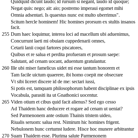
Quidquid dicunt laudo; id rursum si negant, laudo id quoque;
Negat quis: nego; ait: aio; postremo imperaui egomet mihi
Omnia adsentari. Is quaestus nunc est multo uberrimus".
Scitum hercle hominem! Hic homines prorsum ex stultis insanos
facit.
255
Dum haec loquimur, interea loci ad macellum ubi aduenimus,
Concurrunt laeti mi obuiam cuppedenarii omnes,
Cetarii lanii coqui fartores piscatores,
Quibus et re salua et perdita profueram et prosum saepe:
Salutant, ad cenam uocant, aduentum gratulantur.
260
Ille ubi miser famelicus uidet mi esse tantum honorem et
Tam facile uictum quaerere, ibi homo coepit me obsecrare
Vt sibi liceret discere id de me: sectari iussi,
Si potis est, tamquam philosophorum habent disciplinae ex ipsis
Vocabula, parasiti ita ut Gnathonici uocentur.
265
Viden otium et cibus quid facit alienus? Sed ego cesso
Ad Thaidem hanc deducere et rogare ad cenam ut ueniat?
Sed Parmenonem ante ostium Thainis tristem uideo,
Riualis seruom: salua rest. Nimirum hic homines frigent.
Nebulonem hunc certumst ludere. Hisce hoc munere arbitrantur
270
Suam Thaidem esse. Plurima salute Parmenonem