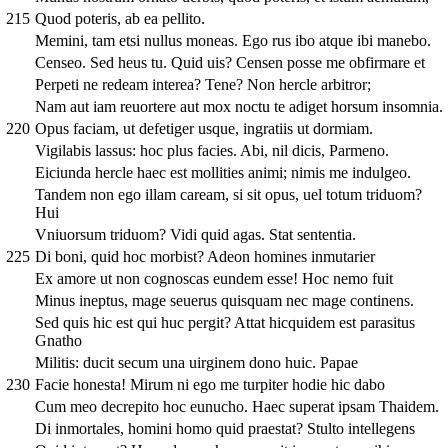
215
Quod poteris, ab ea pellito.
Memini, tam etsi nullus moneas. Ego rus ibo atque ibi manebo.
Censeo. Sed heus tu. Quid uis? Censen posse me obfirmare et
Perpeti ne redeam interea? Tene? Non hercle arbitror;
Nam aut iam reuortere aut mox noctu te adiget horsum insomnia.
220
Opus faciam, ut defetiger usque, ingratiis ut dormiam.
Vigilabis lassus: hoc plus facies. Abi, nil dicis, Parmeno.
Eiciunda hercle haec est mollities animi; nimis me indulgeo.
Tandem non ego illam caream, si sit opus, uel totum triduom?
Hui
Vniuorsum triduom? Vidi quid agas. Stat sententia.
225
Di boni, quid hoc morbist? Adeon homines inmutarier
Ex amore ut non cognoscas eundem esse! Hoc nemo fuit
Minus ineptus, mage seuerus quisquam nec mage continens.
Sed quis hic est qui huc pergit? Attat hicquidem est parasitus
Gnatho
Militis: ducit secum una uirginem dono huic. Papae
230
Facie honesta! Mirum ni ego me turpiter hodie hic dabo
Cum meo decrepito hoc eunucho. Haec superat ipsam Thaidem.
Di inmortales, homini homo quid praestat? Stulto intellegens