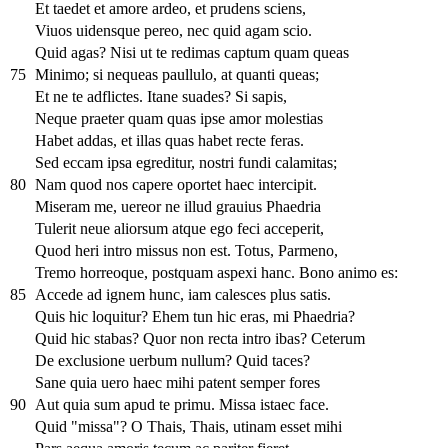
Et taedet et amore ardeo, et prudens sciens,
Viuos uidensque pereo, nec quid agam scio.
Quid agas? Nisi ut te redimas captum quam queas
75
Minimo; si nequeas paullulo, at quanti queas;
Et ne te adflictes. Itane suades? Si sapis,
Neque praeter quam quas ipse amor molestias
Habet addas, et illas quas habet recte feras.
Sed eccam ipsa egreditur, nostri fundi calamitas;
80
Nam quod nos capere oportet haec intercipit.
Miseram me, uereor ne illud grauius Phaedria
Tulerit neue aliorsum atque ego feci acceperit,
Quod heri intro missus non est. Totus, Parmeno,
Tremo horreoque, postquam aspexi hanc. Bono animo es:
85
Accede ad ignem hunc, iam calesces plus satis.
Quis hic loquitur? Ehem tun hic eras, mi Phaedria?
Quid hic stabas? Quor non recta intro ibas? Ceterum
De exclusione uerbum nullum? Quid taces?
Sane quia uero haec mihi patent semper fores
90
Aut quia sum apud te primu. Missa istaec face.
Quid "missa"? O Thais, Thais, utinam esset mihi