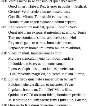
400
Verbis saepe in se transmouet qui habet salem;
Quod in test. Habes. Rex te ergo in oculis ... Scilicet.
Gestare. Vero: credere omnem exercitum,
Consilia. Mirum. Tum sicubi eum satietas
Hominum aut negoti siquando odium ceperat,
405
Requiescere ubi uolebat, quasi ... nostin? Scio:
Quasi ubi illam exspueret miseriam ex animo. Tenes
Tum me conuiuam solum abducebat sibi. Hui
Regem elegantem narras. Immo sic homost:
Perpaucorum hominum. Immo nullorum arbitror,
410
Si tecum uiuit. Inuidere omnes mihi
Mordere clanculum: ego non flocci pendere:
Illi inuidere misere; uerum unus tamen
Inpense, elephantis quem indicis praefecerat.
Is ubi molestus magis est, "quaeso" inquam "Strato,
415
Eon es ferox quia habes imperium in beluas?"
Pulchre mehercle dictum et sapienter. Papae
Iugularas hominem. Quid ille? Mutus ilico.
Quidni esset? Di uostram fidem, hominem perditum
Miserumque et illum sacrilegum! Quid illud, Gnatho,
420
Quo pacto Rhodium tetigerim in conuiuio,