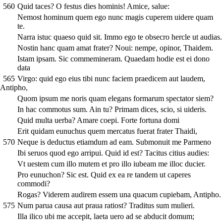
560
Quid taces? O festus dies hominis! Amice, salue:
Nemost hominum quem ego nunc magis cuperem uidere quam
te.
Narra istuc quaeso quid sit. Immo ego te obsecro hercle ut audias.
Nostin hanc quam amat frater? Noui: nempe, opinor, Thaidem.
Istam ipsam. Sic commemineram. Quaedam hodie est ei dono
data
565
Virgo: quid ego eius tibi nunc faciem praedicem aut laudem,
Antipho,
Quom ipsum me noris quam elegans formarum spectator siem?
In hac commotus sum. Ain tu? Primam dices, scio, si uideris.
Quid multa uerba? Amare coepi. Forte fortuna domi
Erit quidam eunuchus quem mercatus fuerat frater Thaidi,
570
Neque is deductus etiamdum ad eam. Submonuit me Parmeno
Ibi seruos quod ego arripui. Quid id est? Tacitus citius audies:
Vt uestem cum illo mutem et pro illo iubeam me illoc ducier.
Pro eunuchon? Sic est. Quid ex ea re tandem ut caperes
commodi?
Rogas? Viderem audirem essem una quacum cupiebam, Antipho.
575
Num parua causa aut praua ratiost? Traditus sum mulieri.
Illa ilico ubi me accepit, laeta uero ad se abducit domum;