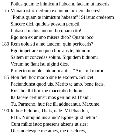
Potius quam te inimicum habeam, faciam ut iusseris.
175
Vtinam istuc uerbum ex animo ac uere diceres!
"Potius quam te inimicum habeam"! Si istuc crederem
Sincere dici, quiduis possem perpeti.
Labascit uictus uno uerbo quam cito!
Ego non ex animo misera dico? Quam ioco
180
Rem uoluisti a me tandem, quin perfeceris?
Ego impetrare nequeo hoc abs te, biduom
Saltem ut concedas solum. Siquidem biduom:
Verum ne fiant isti uiginti dies.
Profecto non plus biduom aut ... "Aut" nil moror.
185
Non fiet: hoc modo sine te exorem. Scilicet
Faciundumst quod uis. Merito te amo, bene facis.
Rus ibo: ibi hoc me macerabo biduom.
Ita facere certumst: mos gerundust Thaidi.
Tu, Parmeno, huc fac illi adducantur. Maxume.
190
In hoc biduom, Thais, uale. Mi Phaedria,
Et tu. Numquid uis aliud? Egone quid uelim?
Cum milite istoc praesens absens ut sies;
Dies noctesque me ames, me desideres,