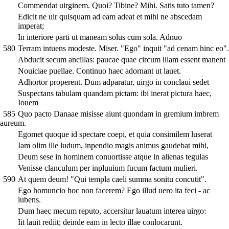
Commendat uirginem. Quoi? Tibine? Mihi. Satis tuto tamen?
Edicit ne uir quisquam ad eam adeat et mihi ne abscedam
imperat;
In interiore parti ut maneam solus cum sola. Adnuo
580
Terram intuens modeste. Miser. "Ego" inquit "ad cenam hinc eo".
Abducit secum ancillas: paucae quae circum illam essent manent
Nouiciae puellae. Continuo haec adornant ut lauet.
Adhortor properent. Dum adparatur, uirgo in conclaui sedet
Suspectans tabulam quandam pictam: ibi inerat pictura haec,
Iouem
585
Quo pacto Danaae misisse aiunt quondam in gremium imbrem
aureum.
Egomet quoque id spectare coepi, et quia consimilem luserat
Iam olim ille ludum, inpendio magis animus gaudebat mihi,
Deum sese in hominem conuortisse atque in alienas tegulas
Venisse clanculum per inpluuium fucum factum mulieri.
590
At quem deum! "Qui templa caeli summa sonitu concutit".
Ego homuncio hoc non facerem? Ego illud uero ita feci - ac
lubens.
Dum haec mecum reputo, accersitur lauatum interea uirgo:
Iit lauit rediit; deinde eam in lecto illae conlocarunt.