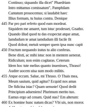
Continuo; siquando illa dicet" Phaedriam
Intro mittamus comissatum", Pamphilam
Cantatum prouocemus; si laudabit haec
Illius formam, tu huius contra. Denique
445
Par pro pari referto quod eam mordeat.
Siquidem me amaret, tum istuc prodesset, Gnatho.
Quando illud quod tu das exspectat atque amat,
Iamdudum te amat iamdudum illi facile fit
Quod doleat; metuit semper quem ipsa nunc capit
450
Fructum nequando iratus tu alio conferas.
Bene dixti, ac mihi istuc non in mentem uenerat.
Ridiculum; non enim cogitaras. Ceterum
Idem hoc tute melius quanto inuenisses, Thraso!
Audire uocem uisa sum modo militis.
455
Atque eccum. Salue, mi Thraso. O Thais mea,
Meum sauium, quid agitur? Ecquid nos amas
De fidicina istac? Quam uenuste! Quod dedit
Principium adueniens! Plurimum merito tuo.
Eamus ergo ad cenam. Quid stas? Em alterum:
460
Ex homine hunc natum dicas? Vbi uis, non moror.