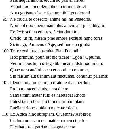
Pars aequa amoris tecum ac pariter fieret,
Vt aut hoc tibi doleret itidem ut mihi dolet
Aut ego istuc abs te factum nihili penderem!
95
Ne crucia te obsecro, anime mi, mi Phaedria.
Non pol quo quemquam plus amem aut plus diligam
Eo feci; sed ita erat res, faciundum fuit.
Credo, ut fit, misera prae amore exclusti hunc foras.
Sicin agi, Parmeno? Age; sed huc qua gratia
100
Te accersi iussi ausculta. Fiat. Dic mihi
Hoc primum, potin est hic tacere? Egon? Optume.
Verum heus tu, hac lege tibi meam adstringo fidem:
Quae uera audiui taceo et contineo optume,
Sin falsum aut uanum aut finctumst, continuo palamst:
105
Plenus rimarum sum, hac atque illac perfluo.
Proin tu, taceri si uis, uera dicito.
Samia mihi mater fuit: ea habitabat Rhodi.
Potest taceri hoc. Ibi tum matri paruolam
Puellam dono quidam mercator dedit
110
Ex Attica hinc abreptam. Ciuemne? Arbitror;
Certum non scimus: matris nomen et patris
Dicebat ipsa: patriam et signa cetera