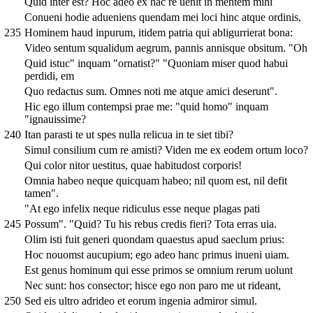
Quid inter est? Hoc adeo ex hac re uenit in mentem mihi
Conueni hodie adueniens quendam mei loci hinc atque ordinis,
235
Hominem haud inpurum, itidem patria qui abligurrierat bona:
Video sentum squalidum aegrum, pannis annisque obsitum. "Oh
Quid istuc" inquam "ornatist?" "Quoniam miser quod habui
perdidi, em
Quo redactus sum. Omnes noti me atque amici deserunt".
Hic ego illum contempsi prae me: "quid homo" inquam
"ignauissime?
240
Itan parasti te ut spes nulla relicua in te siet tibi?
Simul consilium cum re amisti? Viden me ex eodem ortum loco?
Qui color nitor uestitus, quae habitudost corporis!
Omnia habeo neque quicquam habeo; nil quom est, nil defit
tamen".
"At ego infelix neque ridiculus esse neque plagas pati
245
Possum". "Quid? Tu his rebus credis fieri? Tota erras uia.
Olim isti fuit generi quondam quaestus apud saeclum prius:
Hoc nouomst aucupium; ego adeo hanc primus inueni uiam.
Est genus hominum qui esse primos se omnium rerum uolunt
Nec sunt: hos consector; hisce ego non paro me ut rideant,
250
Sed eis ultro adrideo et eorum ingenia admiror simul.