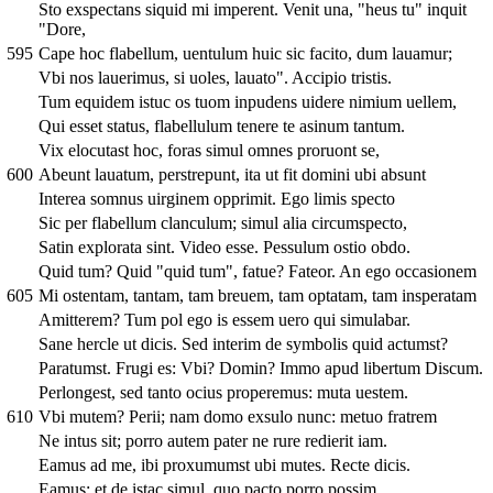
Sto exspectans siquid mi imperent. Venit una, "heus tu" inquit
"Dore,
595
Cape hoc flabellum, uentulum huic sic facito, dum lauamur;
Vbi nos lauerimus, si uoles, lauato". Accipio tristis.
Tum equidem istuc os tuom inpudens uidere nimium uellem,
Qui esset status, flabellulum tenere te asinum tantum.
Vix elocutast hoc, foras simul omnes proruont se,
600
Abeunt lauatum, perstrepunt, ita ut fit domini ubi absunt
Interea somnus uirginem opprimit. Ego limis specto
Sic per flabellum clanculum; simul alia circumspecto,
Satin explorata sint. Video esse. Pessulum ostio obdo.
Quid tum? Quid "quid tum", fatue? Fateor. An ego occasionem
605
Mi ostentam, tantam, tam breuem, tam optatam, tam insperatam
Amitterem? Tum pol ego is essem uero qui simulabar.
Sane hercle ut dicis. Sed interim de symbolis quid actumst?
Paratumst. Frugi es: Vbi? Domin? Immo apud libertum Discum.
Perlongest, sed tanto ocius properemus: muta uestem.
610
Vbi mutem? Perii; nam domo exsulo nunc: metuo fratrem
Ne intus sit; porro autem pater ne rure redierit iam.
Eamus ad me, ibi proxumumst ubi mutes. Recte dicis.
Eamus; et de istac simul, quo pacto porro possim