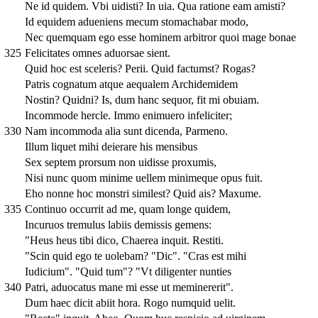
Ne id quidem. Vbi uidisti? In uia. Qua ratione eam amisti?
Id equidem adueniens mecum stomachabar modo,
Nec quemquam ego esse hominem arbitror quoi mage bonae
325
Felicitates omnes aduorsae sient.
Quid hoc est sceleris? Perii. Quid factumst? Rogas?
Patris cognatum atque aequalem Archidemidem
Nostin? Quidni? Is, dum hanc sequor, fit mi obuiam.
Incommode hercle. Immo enimuero infeliciter;
330
Nam incommoda alia sunt dicenda, Parmeno.
Illum liquet mihi deierare his mensibus
Sex septem prorsum non uidisse proxumis,
Nisi nunc quom minime uellem minimeque opus fuit.
Eho nonne hoc monstri similest? Quid ais? Maxume.
335
Continuo occurrit ad me, quam longe quidem,
Incuruos tremulus labiis demissis gemens:
"Heus heus tibi dico, Chaerea inquit. Restiti.
"Scin quid ego te uolebam? "Dic". "Cras est mihi
Iudicium". "Quid tum"? "Vt diligenter nunties
340
Patri, aduocatus mane mi esse ut meminererit".
Dum haec dicit abiit hora. Rogo numquid uelit.