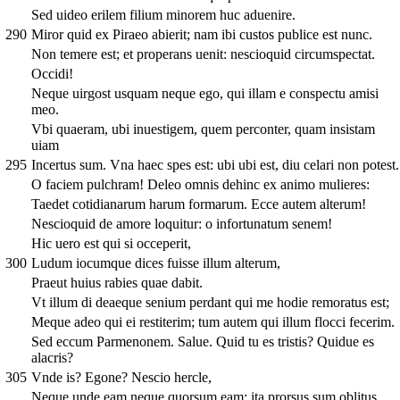
Sed uideo erilem filium minorem huc aduenire.
290
Miror quid ex Piraeo abierit; nam ibi custos publice est nunc.
Non temere est; et properans uenit: nescioquid circumspectat.
Occidi!
Neque uirgost usquam neque ego, qui illam e conspectu amisi
meo.
Vbi quaeram, ubi inuestigem, quem perconter, quam insistam
uiam
295
Incertus sum. Vna haec spes est: ubi ubi est, diu celari non potest.
O faciem pulchram! Deleo omnis dehinc ex animo mulieres:
Taedet cotidianarum harum formarum. Ecce autem alterum!
Nescioquid de amore loquitur: o infortunatum senem!
Hic uero est qui si occeperit,
300
Ludum iocumque dices fuisse illum alterum,
Praeut huius rabies quae dabit.
Vt illum di deaeque senium perdant qui me hodie remoratus est;
Meque adeo qui ei restiterim; tum autem qui illum flocci fecerim.
Sed eccum Parmenonem. Salue. Quid tu es tristis? Quidue es
alacris?
305
Vnde is? Egone? Nescio hercle,
Neque unde eam neque quorsum eam: ita prorsus sum oblitus