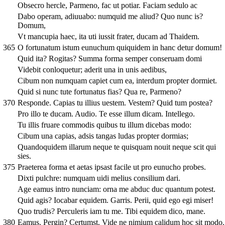
Obsecro hercle, Parmeno, fac ut potiar. Faciam sedulo ac
Dabo operam, adiuuabo: numquid me aliud? Quo nunc is?
Domum,
Vt mancupia haec, ita uti iussit frater, ducam ad Thaidem.
365
O fortunatum istum eunuchum quiquidem in hanc detur domum!
Quid ita? Rogitas? Summa forma semper conseruam domi
Videbit conloquetur; aderit una in unis aedibus,
Cibum non numquam capiet cum ea, interdum propter dormiet.
Quid si nunc tute fortunatus fias? Qua re, Parmeno?
370
Responde. Capias tu illius uestem. Vestem? Quid tum postea?
Pro illo te ducam. Audio. Te esse illum dicam. Intellego.
Tu illis fruare commodis quibus tu illum dicebas modo:
Cibum una capias, adsis tangas ludas propter dormias;
Quandoquidem illarum neque te quisquam nouit neque scit qui
sies.
375
Praeterea forma et aetas ipsast facile ut pro eunucho probes.
Dixti pulchre: numquam uidi melius consilium dari.
Age eamus intro nunciam: orna me abduc duc quantum potest.
Quid agis? Iocabar equidem. Garris. Perii, quid ego egi miser!
Quo trudis? Perculeris iam tu me. Tibi equidem dico, mane.
380
Eamus. Pergin? Certumst. Vide ne nimium calidum hoc sit modo.