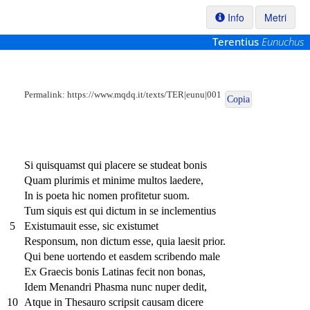
Info
Metri
Terentius
Eunuchus
Permalink:
https://www.mqdq.it/texts/TER|eunu|001
Copia
Si quisquamst qui placere se studeat bonis
Quam plurimis et minime multos laedere,
In is poeta hic nomen profitetur suom.
Tum siquis est qui dictum in se inclementius
5
Existumauit esse, sic existumet
Responsum, non dictum esse, quia laesit prior.
Qui bene uortendo et easdem scribendo male
Ex Graecis bonis Latinas fecit non bonas,
Idem Menandri Phasma nunc nuper dedit,
10
Atque in Thesauro scripsit causam dicere