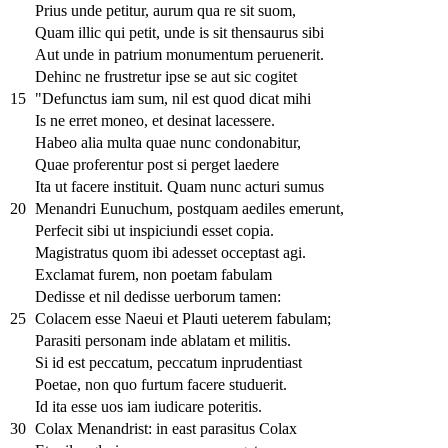
Prius unde petitur, aurum qua re sit suom,
Quam illic qui petit, unde is sit thensaurus sibi
Aut unde in patrium monumentum peruenerit.
Dehinc ne frustretur ipse se aut sic cogitet
15
"Defunctus iam sum, nil est quod dicat mihi
Is ne erret moneo, et desinat lacessere.
Habeo alia multa quae nunc condonabitur,
Quae proferentur post si perget laedere
Ita ut facere instituit. Quam nunc acturi sumus
20
Menandri Eunuchum, postquam aediles emerunt,
Perfecit sibi ut inspiciundi esset copia.
Magistratus quom ibi adesset occeptast agi.
Exclamat furem, non poetam fabulam
Dedisse et nil dedisse uerborum tamen:
25
Colacem esse Naeui et Plauti ueterem fabulam;
Parasiti personam inde ablatam et militis.
Si id est peccatum, peccatum inprudentiast
Poetae, non quo furtum facere studuerit.
Id ita esse uos iam iudicare poteritis.
30
Colax Menandrist: in east parasitus Colax