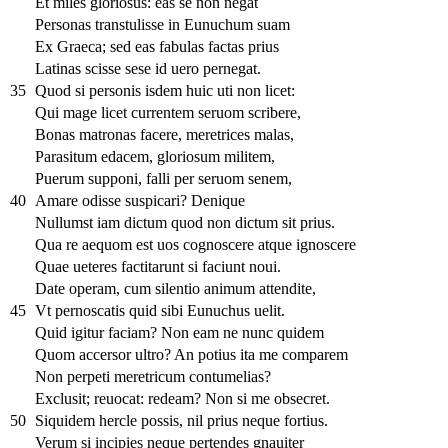
Et miles gloriosus: eas se non negat
Personas transtulisse in Eunuchum suam
Ex Graeca; sed eas fabulas factas prius
Latinas scisse sese id uero pernegat.
35
Quod si personis isdem huic uti non licet:
Qui mage licet currentem seruom scribere,
Bonas matronas facere, meretrices malas,
Parasitum edacem, gloriosum militem,
Puerum supponi, falli per seruom senem,
40
Amare odisse suspicari? Denique
Nullumst iam dictum quod non dictum sit prius.
Qua re aequom est uos cognoscere atque ignoscere
Quae ueteres factitarunt si faciunt noui.
Date operam, cum silentio animum attendite,
45
Vt pernoscatis quid sibi Eunuchus uelit.
Quid igitur faciam? Non eam ne nunc quidem
Quom accersor ultro? An potius ita me comparem
Non perpeti meretricum contumelias?
Exclusit; reuocat: redeam? Non si me obsecret.
50
Siquidem hercle possis, nil prius neque fortius.
Verum si incipies neque pertendes gnauiter