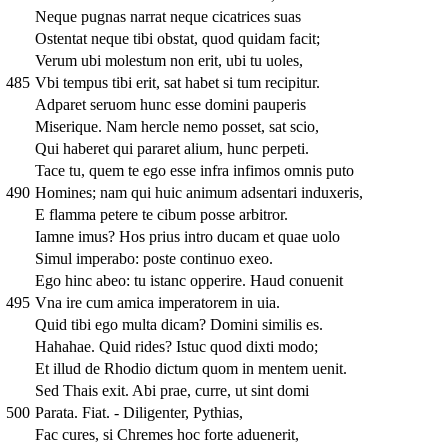
Neque pugnas narrat neque cicatrices suas
Ostentat neque tibi obstat, quod quidam facit;
Verum ubi molestum non erit, ubi tu uoles,
485
Vbi tempus tibi erit, sat habet si tum recipitur.
Adparet seruom hunc esse domini pauperis
Miserique. Nam hercle nemo posset, sat scio,
Qui haberet qui pararet alium, hunc perpeti.
Tace tu, quem te ego esse infra infimos omnis puto
490
Homines; nam qui huic animum adsentari induxeris,
E flamma petere te cibum posse arbitror.
Iamne imus? Hos prius intro ducam et quae uolo
Simul imperabo: poste continuo exeo.
Ego hinc abeo: tu istanc opperire. Haud conuenit
495
Vna ire cum amica imperatorem in uia.
Quid tibi ego multa dicam? Domini similis es.
Hahahae. Quid rides? Istuc quod dixti modo;
Et illud de Rhodio dictum quom in mentem uenit.
Sed Thais exit. Abi prae, curre, ut sint domi
500
Parata. Fiat. - Diligenter, Pythias,
Fac cures, si Chremes hoc forte aduenerit,