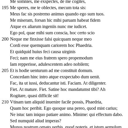
Me somnies, me exspectes, de me cogites,
195
Me speres, me te oblectes, mecum tota sis:
Meus fac sis postremo animus quando ego sum tuos.
Me miseram, forsan hic mihi paruam habeat fidem
Atque ex aliarum ingeniis nunc me iudicet.
Ego pol, quae mihi sum conscia, hoc certo scio
200
Neque me finxisse falsi quicquam neque meo
Cordi esse quemquam cariorem hoc Phaedria.
Et quidquid huius feci causa uirginis
Feci; nam me eius fratrem spero propemodum
Iam repperisse, adulescentem adeo nobilem;
205
Et is hodie uenturum ad me constituit domum.
Concedam hinc intro atque exspectabo dum uenit.
Fac, ita ut iussi, deducantur isti. Faciam. At diligenter.
Fiet. At mature. Fiet. Satine hoc mandatumst tibi? Ah
Rogitare, quasi difficile sit!
210
Vtinam tam aliquid inuenire facile possis, Phaedria,
Quam hoc peribit. Ego quoque una pereo, quod mist carius;
Ne istuc tam iniquo patiare animo. Minime: qui effectum dabo.
Sed numquid aliud imperas?
Munus nostrum ornato uerbis, quod poteris, et istum aemulum,