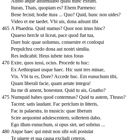
Adibo atque adsimulabo quasi nunc exeam.
Ituran, Thais, quopiam es? Ehem Parmeno:
Bene fecisti; hodie itura ... Quo? Quid, hunc non uides?
Video et me taedet. Vbi uis, dona adsunt tibi
465
A Phaedria. Quid stamus? Quor non imus hinc?
Quaeso hercle ut liceat, pace quod fiat tua,
Dare huic quae uolumus, conuenire et conloqui
Perpulchra credo dona aut nostri similia.
Res indicabit. Heus iubete istos foras
470
Exire, quos iussi, ocius. Procede tu huc:
Ex Aethiopiast usque haec. Hic sunt tres minae,
Vix. Vbi tu es, Dore? Accede huc. Em eunuchum tibi,
Quam liberali facie, quam aetate integra!
Ita me di ament, honestust. Quid tu ais, Gnatho?
475
Numquid habes quod contemnas? Quid tu autem, Thraso?
Tacent: satis laudant. Fac periclum in litteris,
Fac in palaestra, in musicis: quae liberum
Scire aequomst adulescentem, sollertem dabo.
Ego illum eunuchum, si opus siet, uel sobrius ...
480
Atque haec qui misit non sibi soli postulat
Te uiuere et sua causa excludi ceteros,