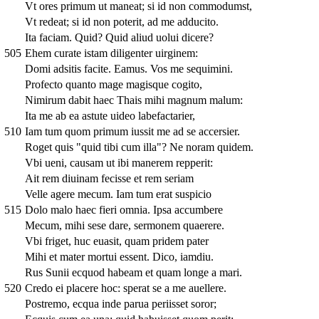
Vt ores primum ut maneat; si id non commodumst,
Vt redeat; si id non poterit, ad me adducito.
Ita faciam. Quid? Quid aliud uolui dicere?
505
Ehem curate istam diligenter uirginem:
Domi adsitis facite. Eamus. Vos me sequimini.
Profecto quanto mage magisque cogito,
Nimirum dabit haec Thais mihi magnum malum:
Ita me ab ea astute uideo labefactarier,
510
Iam tum quom primum iussit me ad se accersier.
Roget quis "quid tibi cum illa"? Ne noram quidem.
Vbi ueni, causam ut ibi manerem repperit:
Ait rem diuinam fecisse et rem seriam
Velle agere mecum. Iam tum erat suspicio
515
Dolo malo haec fieri omnia. Ipsa accumbere
Mecum, mihi sese dare, sermonem quaerere.
Vbi friget, huc euasit, quam pridem pater
Mihi et mater mortui essent. Dico, iamdiu.
Rus Sunii ecquod habeam et quam longe a mari.
520
Credo ei placere hoc: sperat se a me auellere.
Postremo, ecqua inde parua periisset soror;