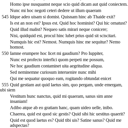
Homo ipse nusquamst neque scio quid dicam aut quid coniectem.
Nunc mi hoc negoti ceteri dedere ut illum quaeram
545
Idque adeo uisam si domist. Quisnam hinc ab Thaide exit?
Is est an non est? Ipsus est. Quid hoc hominist? Qui hic ornatust?
Quid illud malist? Nequeo satis mirari neque conicere;
Nisi, quidquid est, procul hinc lubet prius quid sit sciscitari.
Numquis hic est? Nemost. Numquis hinc me sequitur? Nemo
homost.
550
Iamne erumpere hoc licet mi gaudium? Pro Iuppiter,
Nunc est profecto interfici quom perpeti me possum,
Ne hoc gaudium contaminet uita aegritudine aliqua.
Sed neminemne curiosum interuenire nunc mihi
Qui me sequatur quoquo eam, rogitando obtundat enicet
555
Quid gestiam aut quid laetus sim, quo pergam, unde emergam,
ubi siem
Vestitum hunc nanctus, quid mi quaeram, sanus sim anne
insaniam!
Adibo atque ab eo gratiam hanc, quam uideo uelle, inibo.
Chaerea, quid est quod sic gestis? Quid sibi hic uestitus quaerit?
Quid est quod laetus es? Quid tibi uis? Satine sanus? Quid me
adspectas?