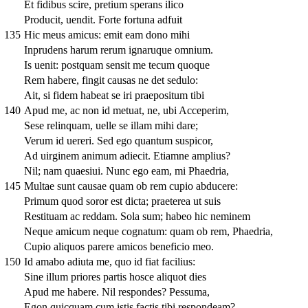
Et fidibus scire, pretium sperans ilico
Producit, uendit. Forte fortuna adfuit
135
Hic meus amicus: emit eam dono mihi
Inprudens harum rerum ignaruque omnium.
Is uenit: postquam sensit me tecum quoque
Rem habere, fingit causas ne det sedulo:
Ait, si fidem habeat se iri praepositum tibi
140
Apud me, ac non id metuat, ne, ubi Acceperim,
Sese relinquam, uelle se illam mihi dare;
Verum id uereri. Sed ego quantum suspicor,
Ad uirginem animum adiecit. Etiamne amplius?
Nil; nam quaesiui. Nunc ego eam, mi Phaedria,
145
Multae sunt causae quam ob rem cupio abducere:
Primum quod soror est dicta; praeterea ut suis
Restituam ac reddam. Sola sum; habeo hic neminem
Neque amicum neque cognatum: quam ob rem, Phaedria,
Cupio aliquos parere amicos beneficio meo.
150
Id amabo adiuta me, quo id fiat facilius:
Sine illum priores partis hosce aliquot dies
Apud me habere. Nil respondes? Pessuma,
Egon quicquam cum istis factis tibi respondeam?