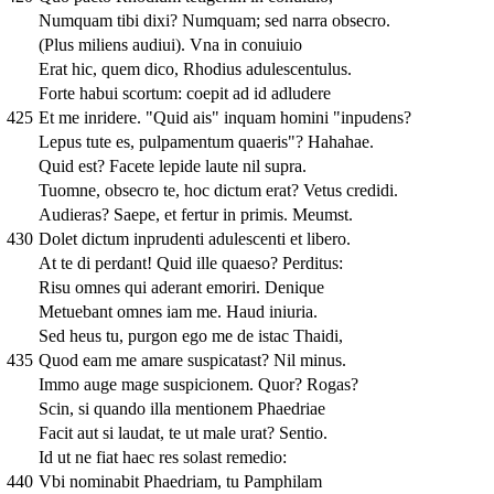
Numquam tibi dixi? Numquam; sed narra obsecro.
(Plus miliens audiui). Vna in conuiuio
Erat hic, quem dico, Rhodius adulescentulus.
Forte habui scortum: coepit ad id adludere
425
Et me inridere. "Quid ais" inquam homini "inpudens?
Lepus tute es, pulpamentum quaeris"? Hahahae.
Quid est? Facete lepide laute nil supra.
Tuomne, obsecro te, hoc dictum erat? Vetus credidi.
Audieras? Saepe, et fertur in primis. Meumst.
430
Dolet dictum inprudenti adulescenti et libero.
At te di perdant! Quid ille quaeso? Perditus:
Risu omnes qui aderant emoriri. Denique
Metuebant omnes iam me. Haud iniuria.
Sed heus tu, purgon ego me de istac Thaidi,
435
Quod eam me amare suspicatast? Nil minus.
Immo auge mage suspicionem. Quor? Rogas?
Scin, si quando illa mentionem Phaedriae
Facit aut si laudat, te ut male urat? Sentio.
Id ut ne fiat haec res solast remedio:
440
Vbi nominabit Phaedriam, tu Pamphilam