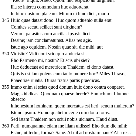
"Recte" inquit. Abeo. Quom huc respicio ad uirginem,
Illa se interea commodum huc aduorterat
In hinc nostram plateam. Mirum ni hinc dicit, modo
345
Huic quae datast dono. Huc quom aduenio nulla erat.
Comites secuti scilicet sunt uirginem?
Verum: parasitus cum ancilla. Ipsast: ilicet.
Desine; iam conclamatumst. Alias res agis.
Istuc ago equidem. Nostin quae sit, dic mihi, aut
350
Vidistin? Vidi noui scio quo abducta sit.
Eho Parmeno mi, nostin? Et scis ubi siet?
Huc deductast ad meretricem Thaidem: ei dono datast.
Quis is est tam potens cum tanto munere hoc? Miles Thraso,
Phaedriae riualis. Duras fratris partis praedicas.
355
Immo enim si scias quod donum huic dono contra conparet,
Magis id dicas. Quodnam quaeso hercle? Eunuchum. Illumne
obsecro
Inhonestum hominem, quem mercatus est heri, senem mulierem?
Istunc ipsum. Homo quatietur certe cum dono foras.
Sed istam Thaidem non sciui nobis uicinam. Haud diust.
360
Perii, numquamne etiam me illam uidisse! Eho dum dic mihi:
Estne, ut fertur, forma? Sane. At nil ad nostram hanc? Alia rest.