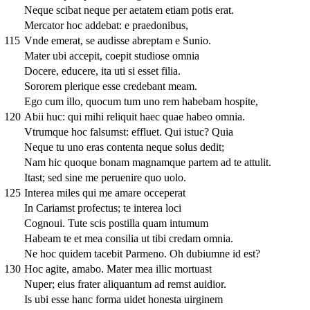
Neque scibat neque per aetatem etiam potis erat.
Mercator hoc addebat: e praedonibus,
115
Vnde emerat, se audisse abreptam e Sunio.
Mater ubi accepit, coepit studiose omnia
Docere, educere, ita uti si esset filia.
Sororem plerique esse credebant meam.
Ego cum illo, quocum tum uno rem habebam hospite,
120
Abii huc: qui mihi reliquit haec quae habeo omnia.
Vtrumque hoc falsumst: effluet. Qui istuc? Quia
Neque tu uno eras contenta neque solus dedit;
Nam hic quoque bonam magnamque partem ad te attulit.
Itast; sed sine me peruenire quo uolo.
125
Interea miles qui me amare occeperat
In Cariamst profectus; te interea loci
Cognoui. Tute scis postilla quam intumum
Habeam te et mea consilia ut tibi credam omnia.
Ne hoc quidem tacebit Parmeno. Oh dubiumne id est?
130
Hoc agite, amabo. Mater mea illic mortuast
Nuper; eius frater aliquantum ad remst auidior.
Is ubi esse hanc forma uidet honesta uirginem