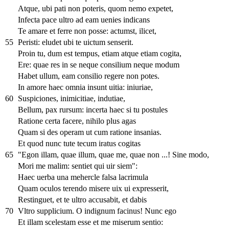
Atque, ubi pati non poteris, quom nemo expetet,
Infecta pace ultro ad eam uenies indicans
Te amare et ferre non posse: actumst, ilicet,
55
Peristi: eludet ubi te uictum senserit.
Proin tu, dum est tempus, etiam atque etiam cogita,
Ere: quae res in se neque consilium neque modum
Habet ullum, eam consilio regere non potes.
In amore haec omnia insunt uitia: iniuriae,
60
Suspiciones, inimicitiae, indutiae,
Bellum, pax rursum: incerta haec si tu postules
Ratione certa facere, nihilo plus agas
Quam si des operam ut cum ratione insanias.
Et quod nunc tute tecum iratus cogitas
65
"Egon illam, quae illum, quae me, quae non ...! Sine modo,
Mori me malim: sentiet qui uir siem":
Haec uerba una mehercle falsa lacrimula
Quam oculos terendo misere uix ui expresserit,
Restinguet, et te ultro accusabit, et dabis
70
Vltro supplicium. O indignum facinus! Nunc ego
Et illam scelestam esse et me miserum sentio: