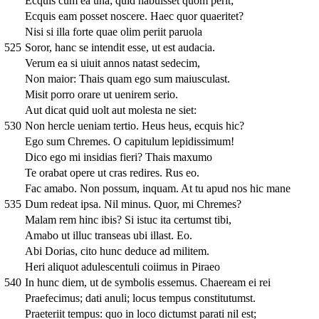
Ecquis cum ea una; quid habuisset quom perit;
Ecquis eam posset noscere. Haec quor quaeritet?
Nisi si illa forte quae olim periit paruola
525
Soror, hanc se intendit esse, ut est audacia.
Verum ea si uiuit annos natast sedecim,
Non maior: Thais quam ego sum maiusculast.
Misit porro orare ut uenirem serio.
Aut dicat quid uolt aut molesta ne siet:
530
Non hercle ueniam tertio. Heus heus, ecquis hic?
Ego sum Chremes. O capitulum lepidissimum!
Dico ego mi insidias fieri? Thais maxumo
Te orabat opere ut cras redires. Rus eo.
Fac amabo. Non possum, inquam. At tu apud nos hic mane
535
Dum redeat ipsa. Nil minus. Quor, mi Chremes?
Malam rem hinc ibis? Si istuc ita certumst tibi,
Amabo ut illuc transeas ubi illast. Eo.
Abi Dorias, cito hunc deduce ad militem.
Heri aliquot adulescentuli coiimus in Piraeo
540
In hunc diem, ut de symbolis essemus. Chaeream ei rei
Praefecimus; dati anuli; locus tempus constitutumst.
Praeteriit tempus: quo in loco dictumst parati nil est;