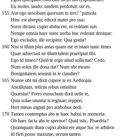
Eu noster, laudo: tandem perdoluit: uir es.
155
Aut ego nescibam quorsum tu ires? "paruola
Hinc est abrepta; eduxit mater pro sua;
Soror dictast; cupio abducere, ut reddam suis
Nempe omnia haec nunc uerba huc redeunt denique:
Ego excludor, ille recipitur. Qua gratia?
160
Nisi si illum plus amas quam me et istam nunc times
Quae aduectast ne illum talem praeripiat tibi.
Ego id timeo? Quid te ergo aliud sollicitat? Cedo.
Num solus ille dona dat? Num ubi meam
Benignitatem sensisti in te claudier?
165
Nonne ubi mi dixti cupere te ex Aethiopia
Ancillulam, relictis rebus omnibus
Quaesiui? Porro eunuchum dixti uelle te,
Quia solae utuntur is reginae; repperi,
Heri minas uiginti pro ambobus dedi.
170
Tamen contemptus abs te haec habui in memoria:
Ob haec facta abs te spernor? Quid istic, Phaedria?
Quamquam illam cupio abducere atque hac re arbitror
Id fieri posse maxume, uerum tamen