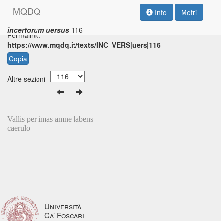
M
Q
D
Q
Info
Metri
incertorum uersus
116
Permalink:
https://www.mqdq.it/texts/INC_VERS|uers|116
Copia
Altre sezioni
Vallis per imas amne labens
caerulo
Università
Ca’ Foscari