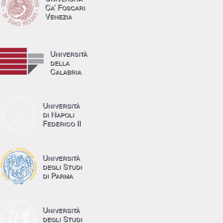
Ca’ Foscari
Venezia
Università
della
Calabria
Università
di Napoli
Federico II
Università
degli Studi
di Parma
Università
degli Studi