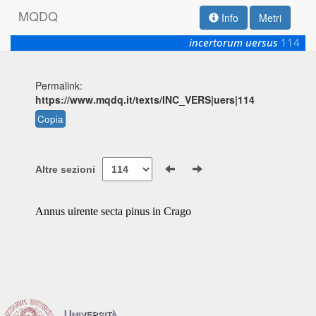
M
Q
D
Q
Info
Metri
incertorum uersus
114
Permalink:
https://www.mqdq.it/texts/INC_VERS|uers|114
Copia
Altre sezioni
Annus uirente secta pinus in Crago
Università