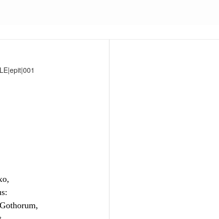
LE|epit|001
xo,
s:
e Gothorum,
.