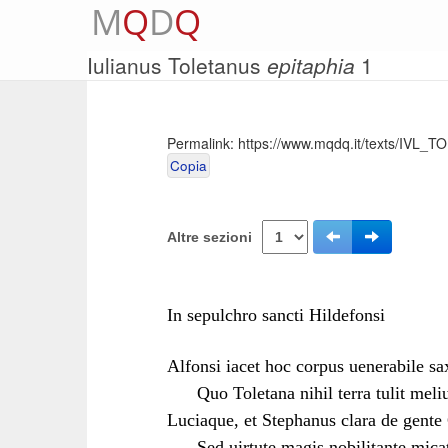
M
Q
D
Q
Iulianus Toletanus
epitaphia
1
Permalink:
https://www.mqdq.it/texts/IVL_TO
Copia
Altre sezioni
In sepulchro sancti Hildefonsi
Alfonsi iacet hoc corpus uenerabile sa
Quo Toletana nihil terra tulit meliu
Luciaque, et Stephanus clara de gent
Sed uirtute magis nobilitante micat