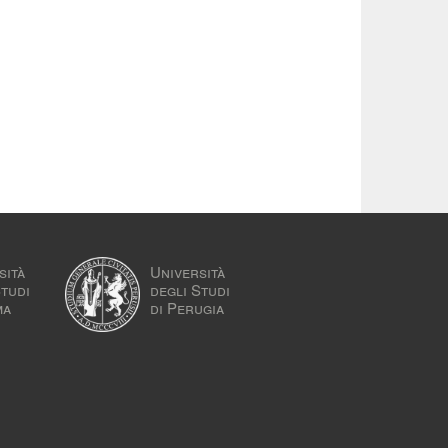
sità
Università
Studi
degli Studi
ma
di Perugia