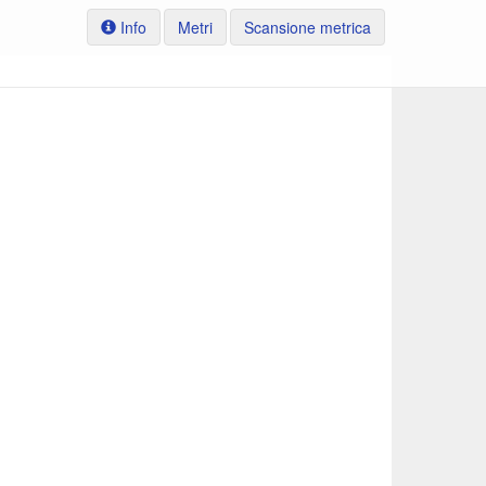
Info
Metri
Scansione metrica