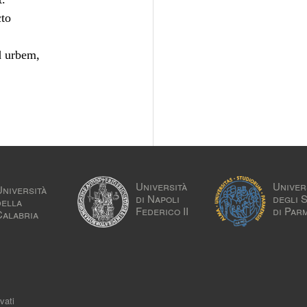
cto
d urbem,
Università
Univer
Università
di Napoli
degli 
della
Federico II
di Par
Calabria
vati