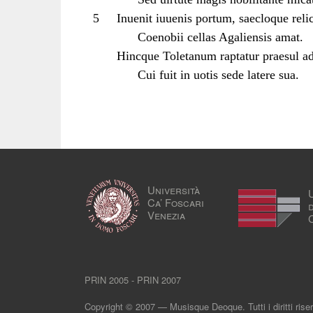
5
Inuenit iuuenis portum, saecloque reli
Coenobii cellas Agaliensis amat.
Hincque Toletanum raptatur praesul a
Cui fuit in uotis sede latere sua.
Università
Ca’ Foscari
Venezia
PRIN 2005 - PRIN 2007
Copyright © 2007 — Musisque Deoque. Tutti i diritti riser