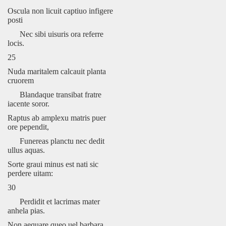
Oscula non licuit captiuo infigere
posti
Nec sibi uisuris ora referre
locis.
25
Nuda maritalem calcauit planta
cruorem
Blandaque transibat fratre
iacente soror.
Raptus ab amplexu matris puer
ore pependit,
Funereas planctu nec dedit
ullus aquas.
Sorte graui minus est nati sic
perdere uitam:
30
Perdidit et lacrimas mater
anhela pias.
Non aequare queo uel barbara