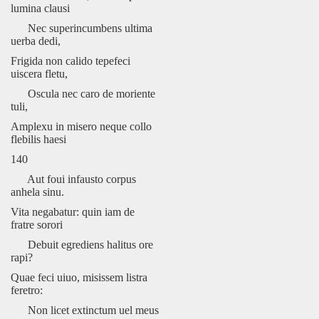
lumina clausi
Nec superincumbens ultima
uerba dedi,
Frigida non calido tepefeci
uiscera fletu,
Oscula nec caro de moriente
tuli,
Amplexu in misero neque collo
flebilis haesi
140
Aut foui infausto corpus
anhela sinu.
Vita negabatur: quin iam de
fratre sorori
Debuit egrediens halitus ore
rapi?
Quae feci uiuo, misissem listra
feretro:
Non licet extinctum uel meus