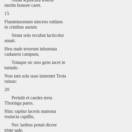
mortis honore caret.
15
Flammiuomum uincens rutilans
in crinibus aurum
Strata solo recubat lacticolor
amati.
Heu male texerunt inhumata
cadauera campum,
Totaque sic uno gens iacet in
tumulo.
Non iam sola suas lamentet Troia
ruinas:
20
Pertulit et caedes terra
Thoringa pares.
Hinc rapitur laceris matrona
reuincta capillis,
Nec laribus potuit dicere
triste uale.