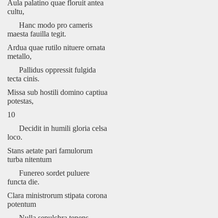
Aula palatino quae floruit antea
cultu,
Hanc modo pro cameris
maesta fauilla tegit.
Ardua quae rutilo nituere ornata
metallo,
Pallidus oppressit fulgida
tecta cinis.
Missa sub hostili domino captiua
potestas,
10
Decidit in humili gloria celsa
loco.
Stans aetate pari famulorum
turba nitentum
Funereo sordet puluere
functa die.
Clara ministrorum stipata corona
potentum
Nulla sepulchra tenens