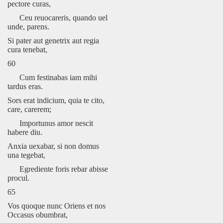
pectore curas,
Ceu reuocareris, quando uel
unde, parens.
Si pater aut genetrix aut regia
cura tenebat,
60
Cum festinabas iam mihi
tardus eras.
Sors erat indicium, quia te cito,
care, carerem;
Importunus amor nescit
habere diu.
Anxia uexabar, si non domus
una tegebat,
Egrediente foris rebar abisse
procul.
65
Vos quoque nunc Oriens et nos
Occasus obumbrat,