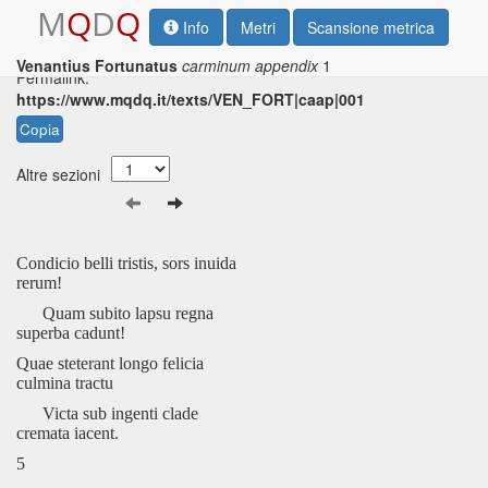
M
Q
D
Q
Info
Metri
Scansione metrica
Venantius Fortunatus
carminum appendix
1
Permalink:
https://www.mqdq.it/texts/VEN_FORT|caap|001
Copia
Altre sezioni
Condicio belli tristis, sors inuida
rerum!
Quam subito lapsu regna
superba cadunt!
Quae steterant longo felicia
culmina tractu
Victa sub ingenti clade
cremata iacent.
5