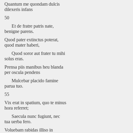
Quantum me quondam dulcis
dilexeris infans
50
Et de fratre patris nate,
benigne parens.
Quod pater extinctus poterat,
quod mater haberi,
Quod soror aut frater tu mihi
solus eras.
Prensa piis manibus heu blanda
per oscula pendens
Mulcebar placido famine
parua tuo.
55
Vix erat in spatium, quo te minus
hora referret;
Saecula nunc fugiunt, nec
tua uerba fero.
Voluebam rabidas illiso in