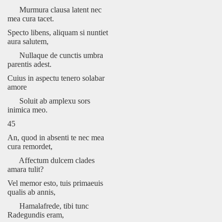
Murmura clausa latent nec
mea cura tacet.
Specto libens, aliquam si nuntiet
aura salutem,
Nullaque de cunctis umbra
parentis adest.
Cuius in aspectu tenero solabar
amore
Soluit ab amplexu sors
inimica meo.
45
An, quod in absenti te nec mea
cura remordet,
Affectum dulcem clades
amara tulit?
Vel memor esto, tuis primaeuis
qualis ab annis,
Hamalafrede, tibi tunc
Radegundis eram,