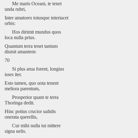
Me maris Oceani, te tenet
unda rubri,
Inter amatores totusque interiacet
orbis:
Hos dirimit mundus quos
loca nulla prius.
Quantum terra tenet tantum
diuisit amantem:
70
Si plus arua forent, longius
isses iter.
Esto tamen, quo uota tenent
meliora parentum,
Prosperior quam te terra
Thoringa dedit.
Hinc potius crucior ualidis
onerata querellis,
Cur mihi nulla tui mittere
signa uelis.