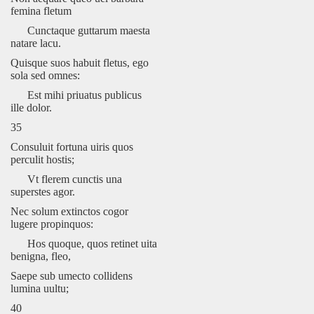
femina fletum
Cunctaque guttarum maesta
natare lacu.
Quisque suos habuit fletus, ego
sola sed omnes:
Est mihi priuatus publicus
ille dolor.
35
Consuluit fortuna uiris quos
perculit hostis;
Vt flerem cunctis una
superstes agor.
Nec solum extinctos cogor
lugere propinquos:
Hos quoque, quos retinet uita
benigna, fleo,
Saepe sub umecto collidens
lumina uultu;
40