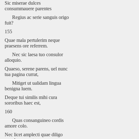
Sic miserae dulces
consummauere parentes
Regius ac serie sanguis origo
fuit?
155
Quae mala pertulerim neque
praesens ore referrem.
Nec sic laesa tuo consulor
alloquio.
Quaeso, serene parens, uel nunc
tua pagina currat,
Mitiget ut ualidam lingua
benigna luem.
Deque tui similis mihi cura
sororibus haec est,
160
Quas consanguineo cordis
amore colo.
Nec licet amplecti quae diligo