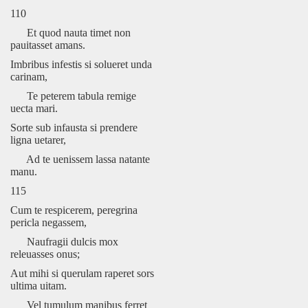
110
Et quod nauta timet non
pauitasset amans.
Imbribus infestis si solueret unda
carinam,
Te peterem tabula remige
uecta mari.
Sorte sub infausta si prendere
ligna uetarer,
Ad te uenissem lassa natante
manu.
115
Cum te respicerem, peregrina
pericla negassem,
Naufragii dulcis mox
releuasses onus;
Aut mihi si querulam raperet sors
ultima uitam.
Vel tumulum manibus ferret