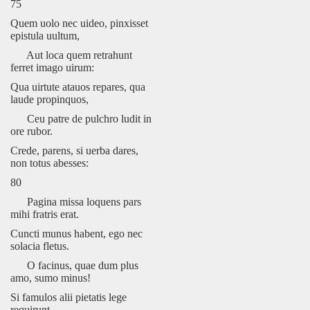
75
Quem uolo nec uideo, pinxisset
epistula uultum,
Aut loca quem retrahunt
ferret imago uirum:
Qua uirtute atauos repares, qua
laude propinquos,
Ceu patre de pulchro ludit in
ore rubor.
Crede, parens, si uerba dares,
non totus abesses:
80
Pagina missa loquens pars
mihi fratris erat.
Cuncti munus habent, ego nec
solacia fletus.
O facinus, quae dum plus
amo, sumo minus!
Si famulos alii pietatis lege
requirunt,