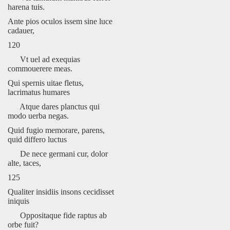
harena tuis.
Ante pios oculos issem sine luce
cadauer,
120
Vt uel ad exequias
commouerere meas.
Qui spernis uitae fletus,
lacrimatus humares
Atque dares planctus qui
modo uerba negas.
Quid fugio memorare, parens,
quid differo luctus
De nece germani cur, dolor
alte, taces,
125
Qualiter insidiis insons cecidisset
iniquis
Oppositaque fide raptus ab
orbe fuit?