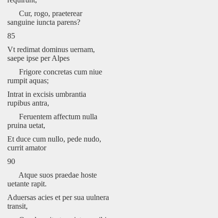
Cur, rogo, praeterear
sanguine iuncta parens?
85
Vt redimat dominus uernam,
saepe ipse per Alpes
Frigore concretas cum niue
rumpit aquas;
Intrat in excisis umbrantia
rupibus antra,
Feruentem affectum nulla
pruina uetat,
Et duce cum nullo, pede nudo,
currit amator
90
Atque suos praedae hoste
uetante rapit.
Aduersas acies et per sua uulnera
transit,