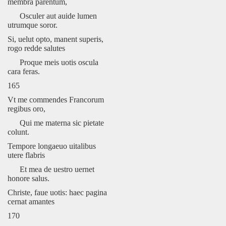
membra parentum,
Osculer aut auide lumen
utrumque soror.
Si, uelut opto, manent superis,
rogo redde salutes
Proque meis uotis oscula
cara feras.
165
Vt me commendes Francorum
regibus oro,
Qui me materna sic pietate
colunt.
Tempore longaeuo uitalibus
utere flabris
Et mea de uestro uernet
honore salus.
Christe, faue uotis: haec pagina
cernat amantes
170