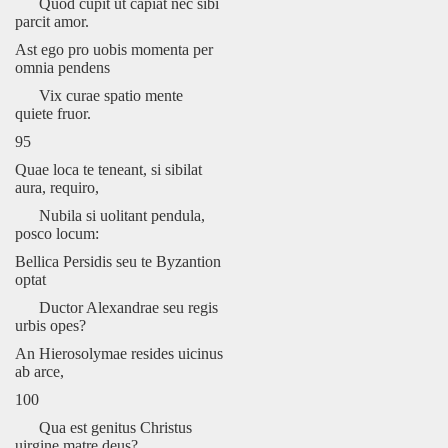
Quod cupit ut capiat nec sibi
parcit amor.
Ast ego pro uobis momenta per
omnia pendens
Vix curae spatio mente
quiete fruor.
95
Quae loca te teneant, si sibilat
aura, requiro,
Nubila si uolitant pendula,
posco locum:
Bellica Persidis seu te Byzantion
optat
Ductor Alexandrae seu regis
urbis opes?
An Hierosolymae resides uicinus
ab arce,
100
Qua est genitus Christus
uirgine matre deus?