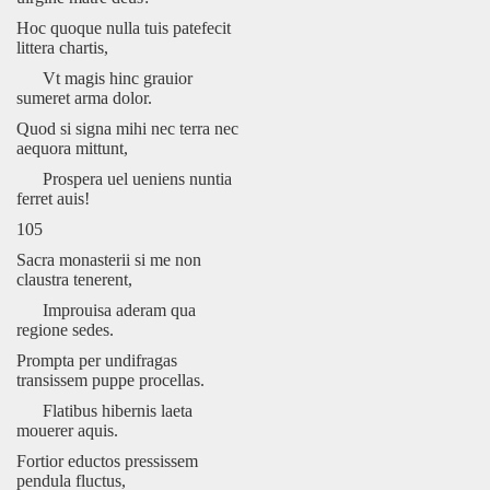
Hoc quoque nulla tuis patefecit
littera chartis,
Vt magis hinc grauior
sumeret arma dolor.
Quod si signa mihi nec terra nec
aequora mittunt,
Prospera uel ueniens nuntia
ferret auis!
105
Sacra monasterii si me non
claustra tenerent,
Improuisa aderam qua
regione sedes.
Prompta per undifragas
transissem puppe procellas.
Flatibus hibernis laeta
mouerer aquis.
Fortior eductos pressissem
pendula fluctus,