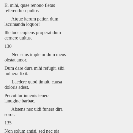
Ei mihi, quae renouo fletus
referendo sepultos
Atque iterum patior, dum
lacrimanda loquor!
Ille tuos cupiens properat dum
cernere uultus,
130
Nec suus impletur dum meus
obstat amor.
Dum dare dura mihi refugit, sibi
uulnera fixit:
Laedere quod timuit, causa
doloris adest.
Percutitur iuuenis tenera
lanugine barbae,
Absens nec uidi funera dira
soror.
135
Non solum amisi, sed nec pia