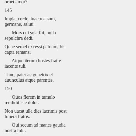
ornet amor?
145
Impia, crede, tuae rea sum,
germane, saluti:
Mors cui sola fui, nulla
sepulchra dedi.
Quae semel excessi patriam, bis
capta remansi
Atque iterum hostes fratre
iacente tuli.
Tunc, pater ac genetrix et
auunculus atque parentes,
150
Quos flerem in tumulo
reddidit iste dolor.
Non uacat ulla dies lacrimis post
funera fratris.
Qui secum ad manes gaudia
nostra tulit.